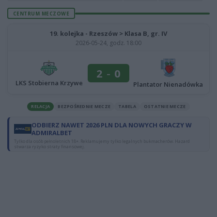
CENTRUM MECZOWE
19. kolejka - Rzeszów > Klasa B, gr. IV
2026-05-24, godz. 18:00
2
-
0
LKS Stobierna Krzywe
Plantator Nienadówka
RELACJA
BEZPOŚREDNIE MECZE
TABELA
OSTATNIE MECZE
ODBIERZ NAWET 2026 PLN DLA NOWYCH GRACZY W
ADMIRALBET
Tylko dla osób pełnoletnich 18+. Reklamujemy tylko legalnych bukmacherów. Hazard
stwarza ryzyko straty finansowej.