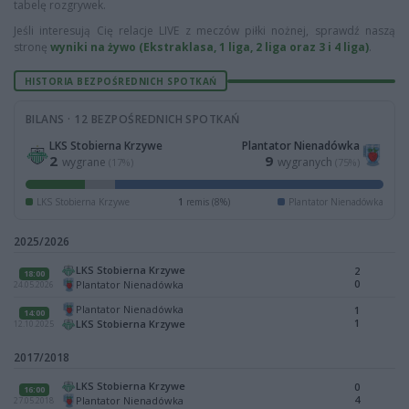
tabelę rozgrywek.
Jeśli interesują Cię relacje LIVE z meczów piłki nożnej, sprawdź naszą
stronę
wyniki na żywo (Ekstraklasa, 1 liga, 2 liga oraz 3 i 4 liga)
.
HISTORIA BEZPOŚREDNICH SPOTKAŃ
BILANS · 12 BEZPOŚREDNICH SPOTKAŃ
LKS Stobierna Krzywe
Plantator Nienadówka
2
9
wygrane
wygranych
(17%)
(75%)
LKS Stobierna Krzywe
1
remis (8%)
Plantator Nienadówka
2025/2026
LKS Stobierna Krzywe
2
18:00
0
Plantator Nienadówka
24.05.2026
Plantator Nienadówka
1
14:00
1
LKS Stobierna Krzywe
12.10.2025
2017/2018
LKS Stobierna Krzywe
0
16:00
4
Plantator Nienadówka
27.05.2018