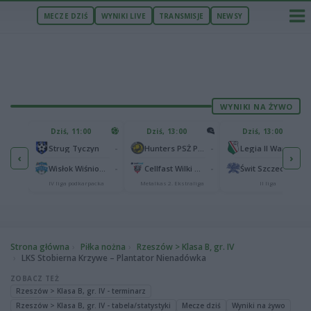
MECZE DZIŚ
WYNIKI LIVE
TRANSMISJE
NEWSY
WYNIKI NA ŻYWO
U
Dziś, 11:00
Dziś, 13:00
Dziś, 13:00
2
Podbeskidzie Bielsko-Biała
-
-
-
Strug Tyczyn
Hunters PSŻ Poznań
Legia II Warszawa
‹
›
2
sk
-
-
-
Wisłok Wiśniowa
Cellfast Wilki Krosno
Świt Szczecin
IV liga podkarpacka
Metalkas 2. Ekstraliga
II liga
Strona główna
Piłka nożna
Rzeszów > Klasa B, gr. IV
LKS Stobierna Krzywe – Plantator Nienadówka
ZOBACZ TEŻ
Rzeszów > Klasa B, gr. IV - terminarz
Rzeszów > Klasa B, gr. IV - tabela/statystyki
Mecze dziś
Wyniki na żywo