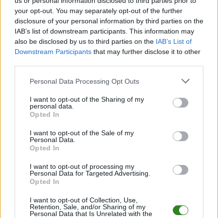
us or personal information disclosed to third parties prior to
Pełny harmonogram rozgrywek dostępny jest tutaj:
Rzeszów > Klasa B,
your opt-out. You may separately opt-out of the further
gr. IV - terminarz
.
disclosure of your personal information by third parties on the
Informacje o składach i strzelcach
IAB’s list of downstream participants. This information may
W miarę dostępności danych, publikujemy
also be disclosed by us to third parties on the
składy wyjściowe,
IAB’s List of
rezerwowych, zmiany oraz listę strzelców bramek
. Informacje te
Downstream Participants
that may further disclose it to other
aktualizujemy zależnie od poziomu ligi i dostępnych źródeł.
third parties.
Śledź mecze swojej drużyny
Please note that this website/app uses one or more Google
Personal Data Processing Opt Outs
Jeśli jesteś kibicem klubu LKS Stobierna Krzywe lub Plantator Nienadówka
services and may gather and store information including but
- zaglądaj tutaj częściej. Nasz serwis regularnie dostarcza informacje o
not limited to your visit or usage behaviour. You may click to
I want to opt-out of the Sharing of my
terminach meczów, wynikach, transferach i newsach klubowych
.
personal data.
grant or deny consent to Google and its third-party tags to
Opted In
PodkarpacieLive.pl to największa baza
meczów lokalnych drużyn
use your data for below specified purposes in below Google
piłkarskich
w województwie. Sprawdź nasze relacje, śledź ulubioną ligę i
consent section.
I want to opt-out of the Sale of my
bądź na bieżąco z wydarzeniami z boisk!
Personal Data.
Opted In
Analiza przed meczem: LKS Stobierna Krzywe vs Plantator
Nienadówka
I want to opt-out of processing my
Mecz
LKS Stobierna Krzywe - Plantator Nienadówka
Personal Data for Targeted Advertising.
odbędzie się w
Opted In
ramach 19. kolejki - Rzeszów > Klasa B, gr. IV. Spotkanie zostanie
rozegrane w dniu 24 maja 2026. Początek meczu o godz. 18:00.
I want to opt-out of Collection, Use,
LKS Stobierna Krzywe
przystępuje do tego spotkania w roli
Retention, Sale, and/or Sharing of my
gospodarza. Jak drużyna radzi sobie w sezonie 2025/2026 rozgrywek
Personal Data that Is Unrelated with the