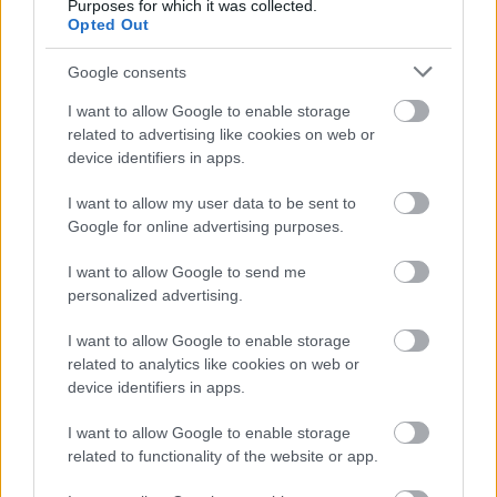
Purposes for which it was collected.
Rzeszów > Klasa B, gr. IV przed własną publicznością? Na tej stronie
Opted Out
możecie zobaczyć tabelę uwzględniającą tylko mecze u siebie. W tabeli
biorącej pod uwagę tylko mecze wyjazdowe możecie natomiast
sprawdzić jak spisuje się klub
Plantator Nienadówka
.
Google consents
Rzeszów > Klasa B, gr. IV - sytuacja w tabeli
I want to allow Google to enable storage
Przed meczami 19. kolejki - Rzeszów > Klasa B, gr. IV gospodarze (LKS
related to advertising like cookies on web or
Stobierna Krzywe) zajmują
1. miejsce
w tabeli. Goście (Plantator
device identifiers in apps.
Nienadówka) plasują się na
2. miejscu.
I want to allow my user data to be sent to
Poniżej znajdziesz także ostatnie mecze obu drużyn oraz statystyki
bramkowe.
Google for online advertising purposes.
LKS Stobierna Krzywe vs. Plantator Nienadówka - relacja, wynik
I want to allow Google to send me
na żywo, transmisja
personalized advertising.
Wynik meczu LKS Stobierna Krzywe - Plantator Nienadówka znajdziesz na
naszej stronie zaraz po jego zakończeniu. Jeżeli szukasz informacji
I want to allow Google to enable storage
meczowych, zajrzyj tutaj:
LKS Stobierna Krzywe vs. Plantator
related to analytics like cookies on web or
Nienadówka - wynik, składy, strzelcy
device identifiers in apps.
Jeżeli w internecie lub TV dostępna jest
transmisja na żywo z meczu
LKS Stobierna Krzywe vs. Plantator Nienadówka
albo innych
I want to allow Google to enable storage
spotkań Rzeszów > Klasa B, gr. IV na pewno znajdziesz takie informacje na
related to functionality of the website or app.
naszym portalu. Możliwe jednak, że nigdzie nie pojawi się stream online z
tego pojedynku. Śledź portal podkarpacieLIVE.pl i bądź na bieżąco.