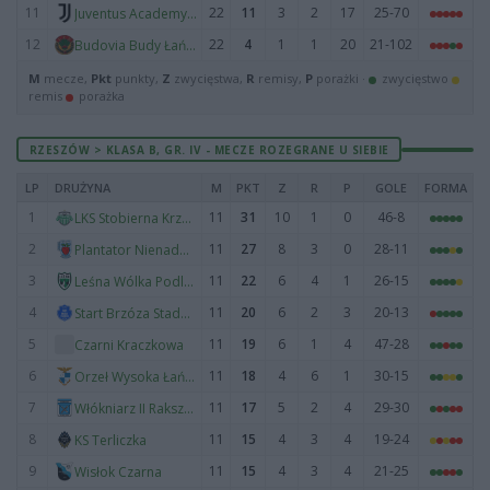
11
22
11
3
2
17
25-70
Juventus Academy Rzeszów
12
22
4
1
1
20
21-102
Budovia Budy Łańcuckie
M
mecze,
Pkt
punkty,
Z
zwycięstwa,
R
remisy,
P
porażki ·
zwycięstwo
remis
porażka
RZESZÓW > KLASA B, GR. IV - MECZE ROZEGRANE U SIEBIE
LP
DRUŻYNA
M
PKT
Z
R
P
GOLE
FORMA
1
11
31
10
1
0
46-8
LKS Stobierna Krzywe
2
11
27
8
3
0
28-11
Plantator Nienadówka
3
11
22
6
4
1
26-15
Leśna Wólka Podleśna
4
11
20
6
2
3
20-13
Start Brzóza Stadnicka
5
11
19
6
1
4
47-28
Czarni Kraczkowa
6
11
18
4
6
1
30-15
Orzeł Wysoka Łańcucka
7
11
17
5
2
4
29-30
Włókniarz II Rakszawa
8
11
15
4
3
4
19-24
KS Terliczka
9
11
15
4
3
4
21-25
Wisłok Czarna