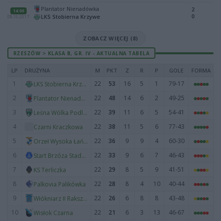
Plantator Nienadówka
2
14:00
0
LKS Stobierna Krzywe
08.10.2017
ZOBACZ WIĘCEJ (8)
RZESZÓW > KLASA B, GR. IV - AKTUALNA TABELA
LP
DRUŻYNA
M
PKT
Z
R
P
GOLE
FORMA
1
22
53
16
5
1
79-17
LKS Stobierna Krzywe
2
22
48
14
6
2
49-25
Plantator Nienadówka
3
22
39
11
6
5
54-41
Leśna Wólka Podleśna
4
22
38
11
5
6
77-43
Czarni Kraczkowa
5
22
36
9
9
4
60-30
Orzeł Wysoka Łańcucka
6
22
33
9
6
7
46-43
Start Brzóza Stadnicka
7
22
29
8
5
9
41-51
KS Terliczka
8
22
28
8
4
10
40-44
Palkovia Palikówka
9
22
26
6
8
8
43-48
Włókniarz II Rakszawa
10
22
21
6
3
13
46-67
Wisłok Czarna