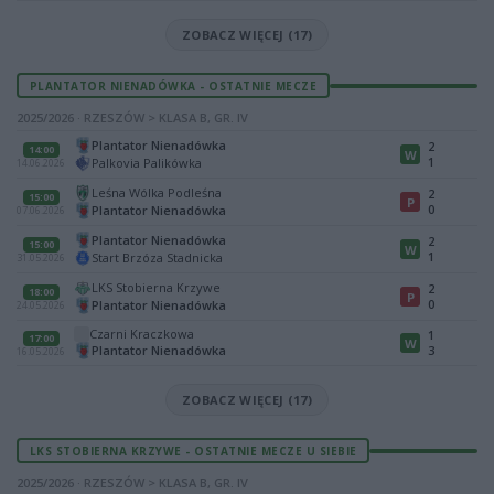
ZOBACZ WIĘCEJ (17)
PLANTATOR NIENADÓWKA - OSTATNIE MECZE
2025/2026 · RZESZÓW > KLASA B, GR. IV
Plantator Nienadówka
2
14:00
W
1
Palkovia Palikówka
14.06.2026
Leśna Wólka Podleśna
2
15:00
P
0
Plantator Nienadówka
07.06.2026
Plantator Nienadówka
2
15:00
W
1
Start Brzóza Stadnicka
31.05.2026
LKS Stobierna Krzywe
2
18:00
P
0
Plantator Nienadówka
24.05.2026
Czarni Kraczkowa
1
17:00
W
Plantator Nienadówka
3
16.05.2026
ZOBACZ WIĘCEJ (17)
LKS STOBIERNA KRZYWE - OSTATNIE MECZE U SIEBIE
2025/2026 · RZESZÓW > KLASA B, GR. IV