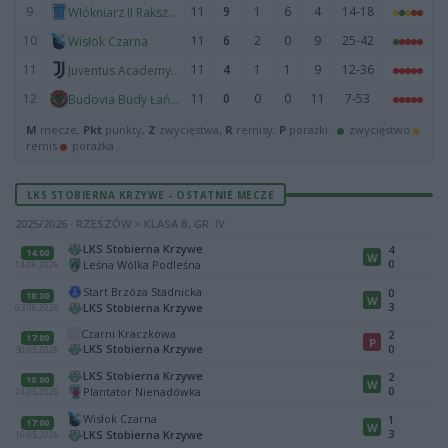
9
11
9
1
6
4
14-18
Włókniarz II Rakszawa
10
11
6
2
0
9
25-42
Wisłok Czarna
11
11
4
1
1
9
12-36
Juventus Academy Rzeszów
12
11
0
0
0
11
7-53
Budovia Budy Łańcuckie
M
mecze,
Pkt
punkty,
Z
zwycięstwa,
R
remisy,
P
porażki ·
zwycięstwo
remis
porażka
LKS STOBIERNA KRZYWE - OSTATNIE MECZE
2025/2026 · RZESZÓW > KLASA B, GR. IV
LKS Stobierna Krzywe
4
14:00
W
0
Leśna Wólka Podleśna
14.06.2026
Start Brzóza Stadnicka
0
18:00
W
3
LKS Stobierna Krzywe
03.06.2026
Czarni Kraczkowa
2
17:00
P
LKS Stobierna Krzywe
0
30.05.2026
LKS Stobierna Krzywe
2
18:00
W
0
Plantator Nienadówka
24.05.2026
Wisłok Czarna
1
17:00
W
3
LKS Stobierna Krzywe
16.05.2026