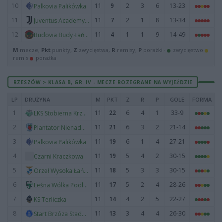
10
11
9
2
3
6
13-23
Palkovia Palikówka
11
11
7
2
1
8
13-34
Juventus Academy Rzeszów
12
11
4
1
1
9
14-49
Budovia Budy Łańcuckie
M
mecze,
Pkt
punkty,
Z
zwycięstwa,
R
remisy,
P
porażki ·
zwycięstwo
remis
porażka
RZESZÓW > KLASA B, GR. IV - MECZE ROZEGRANE NA WYJEŹDZIE
LP
DRUŻYNA
M
PKT
Z
R
P
GOLE
FORMA
1
11
22
6
4
1
33-9
LKS Stobierna Krzywe
2
11
21
6
3
2
21-14
Plantator Nienadówka
3
11
19
6
1
4
27-21
Palkovia Palikówka
4
11
19
5
4
2
30-15
Czarni Kraczkowa
5
11
18
5
3
3
30-15
Orzeł Wysoka Łańcucka
6
11
17
5
2
4
28-26
Leśna Wólka Podleśna
7
11
14
4
2
5
22-27
KS Terliczka
8
11
13
3
4
4
26-30
Start Brzóza Stadnicka