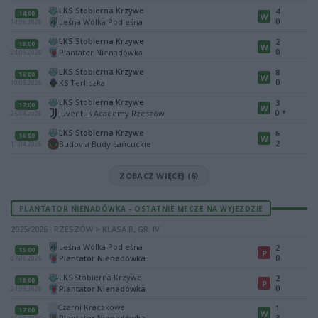
LKS Stobierna Krzywe
4
14:00
W
0
Leśna Wólka Podleśna
14.06.2026
LKS Stobierna Krzywe
2
18:00
W
0
Plantator Nienadówka
24.05.2026
LKS Stobierna Krzywe
8
16:00
W
0
KS Terliczka
10.05.2026
LKS Stobierna Krzywe
3
17:00
W
0
*
Juventus Academy Rzeszów
25.04.2026
LKS Stobierna Krzywe
6
16:00
W
2
Budovia Budy Łańcuckie
11.04.2026
ZOBACZ WIĘCEJ (6)
PLANTATOR NIENADÓWKA - OSTATNIE MECZE NA WYJEZDZIE
2025/2026 · RZESZÓW > KLASA B, GR. IV
Leśna Wólka Podleśna
2
15:00
P
0
Plantator Nienadówka
07.06.2026
LKS Stobierna Krzywe
2
18:00
P
0
Plantator Nienadówka
24.05.2026
Czarni Kraczkowa
1
17:00
W
Plantator Nienadówka
3