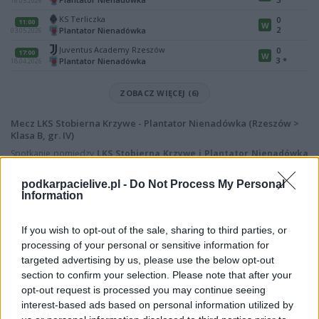
16.05.2026
KS Terliczka
0
11:00
W
2
Plantator Nienadówka
03.05.2026
Juventus Academy Rzeszów
0
17:00
W
3
*
Plantator Nienadówka
18.04.2026
ZOBACZ WIĘCEJ (6)
Mecz LKS Stobierna Krzywe - Plantator Nienadówka (Rzeszów >
Klasa B, gr. IV)
Spotkanie pomiędzy
LKS Stobierna Krzywe i Plantator Nienadówka
rozegrane zostanie w ramach Rzeszów > Klasa B, gr. IV (19. kolejki -
Rzeszów > Klasa B, gr. IV).
podkarpacielive.pl -
Do Not Process My Personal
Information
Na stronie
PodkarpacieLive.pl
znajdziesz
wynik meczu, strzelców
bramek, kartki, składy, statystyki i informacje o przebiegu
spotkania
. To kompletne źródło danych dla kibiców i pasjonatów
If you wish to opt-out of the sale, sharing to third parties, or
lokalnej piłki nożnej. Jeżeli aktualnie nie widzisz tutaj danych z pewnością
processing of your personal or sensitive information for
pracujemy nad tym żeby je uzupełnić.
targeted advertising by us, please use the below opt-out
Wynik meczu LKS Stobierna Krzywe vs Plantator Nienadówka
section to confirm your selection. Please note that after your
opt-out request is processed you may continue seeing
Po zakończeniu spotkania automatycznie publikujemy
oficjalny wynik
spotkania
interest-based ads based on personal information utilized by
, a także dane meczowe, jeśli są dostępne.