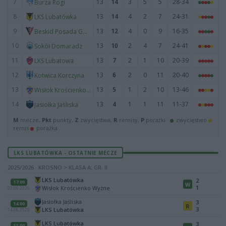
7
13
14
3
5
5
28-34
Burza Rogi
8
13
14
4
2
7
24-31
LKS Lubatówka
9
13
12
4
0
9
16-35
Beskid Posada Górna
10
13
10
2
4
7
24-41
Sokół Domaradz
11
13
7
2
1
10
20-39
LKS Lubatowa
12
13
6
2
0
11
20-40
Kotwica Korczyna
13
13
5
1
2
10
13-46
Wisłok Krościenko Wyżne
14
13
4
1
1
11
11-37
Jasiołka Jaśliska
M
mecze,
Pkt
punkty,
Z
zwycięstwa,
R
remisy,
P
porażki ·
zwycięstwo
remis
porażka
LKS LUBATÓWKA - OSTATNIE MECZE
2025/2026 · KROSNO > KLASA A, GR. II
LKS Lubatówka
2
17:00
W
1
Wisłok Krościenko Wyżne
20.06.2026
Jasiołka Jaśliska
3
14:00
R
3
LKS Lubatówka
14.06.2026
LKS Lubatówka
3
11:00