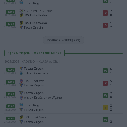
W
1
Burza Rogi
07.06.2026
Brzozovia Brzozów
2
15:00
P
0
LKS Lubatówka
31.05.2026
LKS Lubatówka
1
14:00
P
2
Tęcza Zręcin
24.05.2026
ZOBACZ WIĘCEJ (21)
TĘCZA ZRĘCIN - OSTATNIE MECZE
2025/2026 · KROSNO > KLASA A, GR. II
Tęcza Zręcin
6
17:00
W
1
Sokół Domaradz
20.06.2026
LKS Lubatowa
5
12:00
P
1
Tęcza Zręcin
14.06.2026
Tęcza Zręcin
2
16:00
W
0
Wisłok Krościenko Wyżne
06.06.2026
Burza Rogi
2
16:00
R
2
Tęcza Zręcin
31.05.2026
LKS Lubatówka
1
14:00
W
2
Tęcza Zręcin
24.05.2026