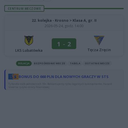
CENTRUM MECZOWE
22. kolejka - Krosno > Klasa A, gr. II
2026-05-24, godz. 14:00
1
-
2
Tęcza Zręcin
LKS Lubatówka
RELACJA
BEZPOŚREDNIE MECZE
TABELA
OSTATNIE MECZE
BONUS DO 660 PLN DLA NOWYCH GRACZY W STS
Tylko dla osób pełnoletnich 18+. Reklamujemy tylko legalnych bukmacherów. Hazard
stwarza ryzyko straty finansowej.