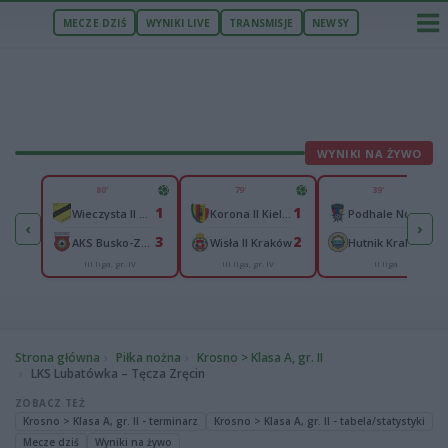
MECZE DZIŚ
WYNIKI LIVE
TRANSMISJE
NEWSY
WYNIKI NA ŻYWO
U
80'
79'
39'
2
1
1
1
Polonia Przemyśl
Wieczysta II Kraków
Korona II Kielce
Podhale Nowy Targ
‹
›
1
3
2
2
Radomyślanka Radomyśl Wielki
AKS Busko-Zdrój
Wisła II Kraków
Hutnik Kraków
III liga, gr. IV
III liga, gr. IV
II liga
cka
Strona główna
Piłka nożna
Krosno > Klasa A, gr. II
LKS Lubatówka – Tęcza Zręcin
ZOBACZ TEŻ
Krosno > Klasa A, gr. II - terminarz
Krosno > Klasa A, gr. II - tabela/statystyki
Mecze dziś
Wyniki na żywo