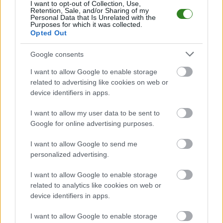
2026. Początek meczu o godz. 14:00.
I want to opt-out of Collection, Use,
Retention, Sale, and/or Sharing of my
LKS Lubatówka
przystępuje do tego spotkania w roli gospodarza. Jak
Personal Data that Is Unrelated with the
Purposes for which it was collected.
drużyna radzi sobie w sezonie 2025/2026 rozgrywek Krosno > Klasa A, gr.
Opted Out
II przed własną publicznością? Na tej stronie możecie zobaczyć tabelę
uwzględniającą tylko mecze u siebie. W tabeli biorącej pod uwagę tylko
mecze wyjazdowe możecie natomiast sprawdzić jak spisuje się klub
Google consents
Tęcza Zręcin
.
I want to allow Google to enable storage
Krosno > Klasa A, gr. II - sytuacja w tabeli
related to advertising like cookies on web or
Przed meczami 22. kolejki - Krosno > Klasa A, gr. II gospodarze (LKS
device identifiers in apps.
Lubatówka) zajmują
8. miejsce
w tabeli. Goście (Tęcza Zręcin) plasują się
na
2. miejscu.
I want to allow my user data to be sent to
Poniżej znajdziesz także ostatnie mecze obu drużyn oraz statystyki
Google for online advertising purposes.
bramkowe.
I want to allow Google to send me
LKS Lubatówka vs. Tęcza Zręcin - relacja, wynik na żywo,
personalized advertising.
transmisja
Wynik meczu LKS Lubatówka - Tęcza Zręcin znajdziesz na naszej stronie
I want to allow Google to enable storage
zaraz po jego zakończeniu. Jeżeli szukasz informacji meczowych, zajrzyj
related to analytics like cookies on web or
tutaj:
LKS Lubatówka vs. Tęcza Zręcin - wynik, składy, strzelcy
device identifiers in apps.
Jeżeli w internecie lub TV dostępna jest
transmisja na żywo z meczu
LKS Lubatówka vs. Tęcza Zręcin
albo innych spotkań Krosno > Klasa A,
I want to allow Google to enable storage
gr. II na pewno znajdziesz takie informacje na naszym portalu. Możliwe