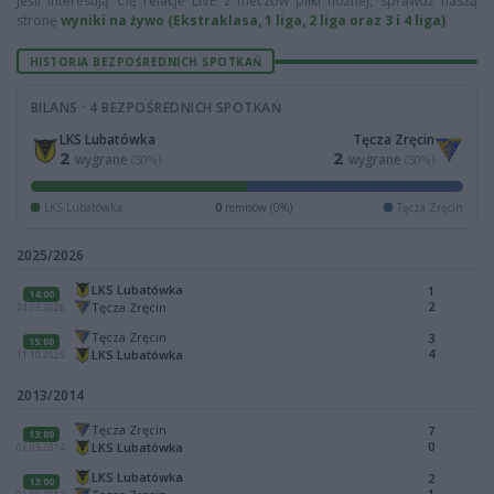
Jeśli interesują Cię relacje LIVE z meczów piłki nożnej, sprawdź naszą
stronę
wyniki na żywo (Ekstraklasa, 1 liga, 2 liga oraz 3 i 4 liga)
.
HISTORIA BEZPOŚREDNICH SPOTKAŃ
BILANS · 4 BEZPOŚREDNICH SPOTKAŃ
LKS Lubatówka
Tęcza Zręcin
2
2
wygrane
wygrane
(50%)
(50%)
LKS Lubatówka
0
remisów (0%)
Tęcza Zręcin
2025/2026
LKS Lubatówka
1
14:00
2
Tęcza Zręcin
24.05.2026
Tęcza Zręcin
3
15:00
4
LKS Lubatówka
11.10.2025
2013/2014
Tęcza Zręcin
7
13:00
0
LKS Lubatówka
01.05.2014
LKS Lubatówka
2
13:00
1