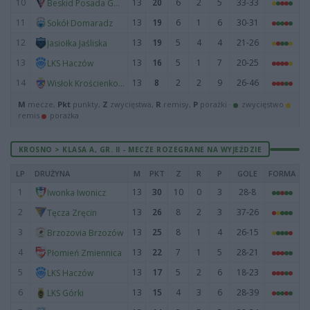
10
13
20
6
2
5
33-33
Beskid Posada Górna
11
13
19
6
1
6
30-31
Sokół Domaradz
12
13
19
5
4
4
21-26
Jasiołka Jaśliska
13
13
16
5
1
7
20-25
LKS Haczów
14
13
8
2
2
9
26-46
Wisłok Krościenko Wyżne
M
mecze,
Pkt
punkty,
Z
zwycięstwa,
R
remisy,
P
porażki ·
zwycięstwo
remis
porażka
KROSNO > KLASA A, GR. II - MECZE ROZEGRANE NA WYJEŹDZIE
LP
DRUŻYNA
M
PKT
Z
R
P
GOLE
FORMA
1
13
30
10
0
3
28-8
Iwonka Iwonicz
2
13
26
8
2
3
37-26
Tęcza Zręcin
3
13
25
8
1
4
26-15
Brzozovia Brzozów
4
13
22
7
1
5
28-21
Płomień Zmiennica
5
13
17
5
2
6
18-23
LKS Haczów
6
13
15
4
3
6
28-39
LKS Górki