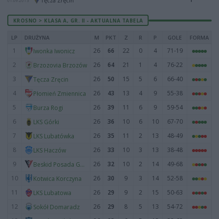
Tęcza Zręcin
01.09.2013
KROSNO > KLASA A, GR. II - AKTUALNA TABELA
LP
DRUŻYNA
M
PKT
Z
R
P
GOLE
FORMA
1
26
66
22
0
4
71-19
Iwonka Iwonicz
2
26
64
21
1
4
76-22
Brzozovia Brzozów
3
26
50
15
5
6
66-40
Tęcza Zręcin
4
26
43
13
4
9
55-38
Płomień Zmiennica
5
26
39
11
6
9
59-54
Burza Rogi
6
26
36
10
6
10
67-70
LKS Górki
7
26
35
11
2
13
48-49
LKS Lubatówka
8
26
33
10
3
13
38-48
LKS Haczów
9
26
32
10
2
14
49-68
Beskid Posada Górna
10
26
30
9
3
14
52-58
Kotwica Korczyna
11
26
29
9
2
15
50-63
LKS Lubatowa
12
26
29
8
5
13
54-72
Sokół Domaradz