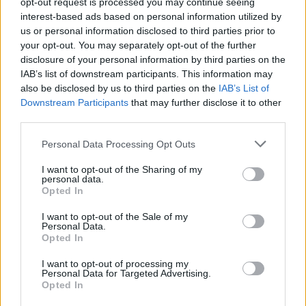
opt-out request is processed you may continue seeing
Wynik meczu LKS Lubatówka vs Tęcza Zręcin
interest-based ads based on personal information utilized by
Po zakończeniu spotkania automatycznie publikujemy
oficjalny wynik
us or personal information disclosed to third parties prior to
spotkania
, a także dane meczowe, jeśli są dostępne.
your opt-out. You may separately opt-out of the further
Pełny harmonogram rozgrywek dostępny jest tutaj:
disclosure of your personal information by third parties on the
Krosno > Klasa A,
gr. II - terminarz
.
IAB’s list of downstream participants. This information may
also be disclosed by us to third parties on the
IAB’s List of
Informacje o składach i strzelcach
Downstream Participants
that may further disclose it to other
W miarę dostępności danych, publikujemy
składy wyjściowe,
third parties.
rezerwowych, zmiany oraz listę strzelców bramek
. Informacje te
aktualizujemy zależnie od poziomu ligi i dostępnych źródeł.
Please note that this website/app uses one or more Google
Personal Data Processing Opt Outs
services and may gather and store information including but
Śledź mecze swojej drużyny
not limited to your visit or usage behaviour. You may click to
I want to opt-out of the Sharing of my
Jeśli jesteś kibicem klubu LKS Lubatówka lub Tęcza Zręcin - zaglądaj tutaj
personal data.
grant or deny consent to Google and its third-party tags to
częściej. Nasz serwis regularnie dostarcza informacje o
terminach
Opted In
use your data for below specified purposes in below Google
meczów, wynikach, transferach i newsach klubowych
.
consent section.
I want to opt-out of the Sale of my
PodkarpacieLive.pl to największa baza
meczów lokalnych drużyn
Personal Data.
piłkarskich
w województwie. Sprawdź nasze relacje, śledź ulubioną ligę i
Opted In
bądź na bieżąco z wydarzeniami z boisk!
I want to opt-out of processing my
Analiza przed meczem: LKS Lubatówka vs Tęcza Zręcin
Personal Data for Targeted Advertising.
Opted In
Mecz
LKS Lubatówka - Tęcza Zręcin
odbędzie się w ramach 22. kolejki
- Krosno > Klasa A, gr. II. Spotkanie zostanie rozegrane w dniu 24 maja