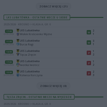
ZOBACZ WIĘCEJ (21)
LKS LUBATÓWKA - OSTATNIE MECZE U SIEBIE
2025/2026 · KROSNO > KLASA A, GR. II
LKS Lubatówka
2
17:00
W
1
Wisłok Krościenko Wyżne
20.06.2026
LKS Lubatówka
3
11:00
W
1
Burza Rogi
07.06.2026
LKS Lubatówka
1
14:00
P
2
Tęcza Zręcin
24.05.2026
LKS Lubatówka
1
17:00
P
2
Iwonka Iwonicz
10.05.2026
LKS Lubatówka
2
13:00
P
3
Kotwica Korczyna
26.04.2026
ZOBACZ WIĘCEJ (8)
TĘCZA ZRĘCIN - OSTATNIE MECZE NA WYJEZDZIE
2025/2026 · KROSNO > KLASA A, GR. II