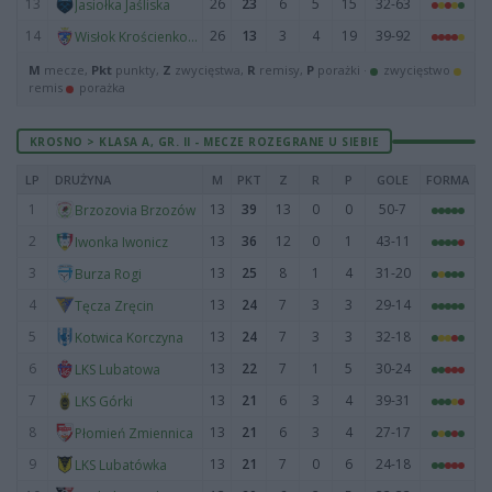
13
26
23
6
5
15
32-63
Jasiołka Jaśliska
14
26
13
3
4
19
39-92
Wisłok Krościenko Wyżne
M
mecze,
Pkt
punkty,
Z
zwycięstwa,
R
remisy,
P
porażki ·
zwycięstwo
remis
porażka
KROSNO > KLASA A, GR. II - MECZE ROZEGRANE U SIEBIE
LP
DRUŻYNA
M
PKT
Z
R
P
GOLE
FORMA
1
13
39
13
0
0
50-7
Brzozovia Brzozów
2
13
36
12
0
1
43-11
Iwonka Iwonicz
3
13
25
8
1
4
31-20
Burza Rogi
4
13
24
7
3
3
29-14
Tęcza Zręcin
5
13
24
7
3
3
32-18
Kotwica Korczyna
6
13
22
7
1
5
30-24
LKS Lubatowa
7
13
21
6
3
4
39-31
LKS Górki
8
13
21
6
3
4
27-17
Płomień Zmiennica
9
13
21
7
0
6
24-18
LKS Lubatówka