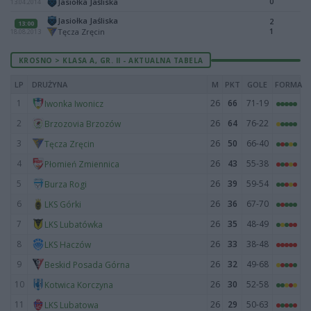
0
Jasiołka Jaśliska
13.04.2014
Jasiołka Jaśliska
2
13:00
1
Tęcza Zręcin
18.08.2013
KROSNO > KLASA A, GR. II - AKTUALNA TABELA
LP
DRUŻYNA
M
PKT
GOLE
FORMA
1
26
66
71-19
Iwonka Iwonicz
2
26
64
76-22
Brzozovia Brzozów
3
26
50
66-40
Tęcza Zręcin
4
26
43
55-38
Płomień Zmiennica
5
26
39
59-54
Burza Rogi
6
26
36
67-70
LKS Górki
7
26
35
48-49
LKS Lubatówka
8
26
33
38-48
LKS Haczów
9
26
32
49-68
Beskid Posada Górna
10
26
30
52-58
Kotwica Korczyna
11
26
29
50-63
LKS Lubatowa