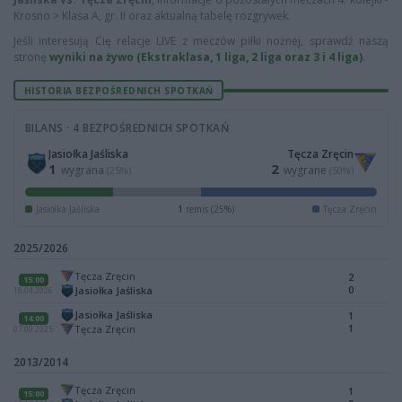
Krosno > Klasa A, gr. II oraz aktualną tabelę rozgrywek.
Jeśli interesują Cię relacje LIVE z meczów piłki nożnej, sprawdź naszą
stronę
wyniki na żywo (Ekstraklasa, 1 liga, 2 liga oraz 3 i 4 liga)
.
HISTORIA BEZPOŚREDNICH SPOTKAŃ
BILANS · 4 BEZPOŚREDNICH SPOTKAŃ
Jasiołka Jaśliska
Tęcza Zręcin
1
2
wygrana
wygrane
(25%)
(50%)
Jasiołka Jaśliska
1
remis (25%)
Tęcza Zręcin
2025/2026
Tęcza Zręcin
2
15:00
0
Jasiołka Jaśliska
18.04.2026
Jasiołka Jaśliska
1
14:00
1
Tęcza Zręcin
07.09.2025
2013/2014
Tęcza Zręcin
1
15:00