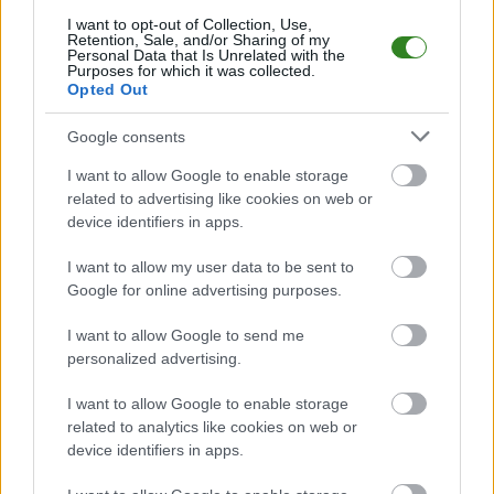
- Krosno > Klasa A, gr. II. Spotkanie zostanie rozegrane w dniu 07 września
2025. Początek meczu o godz. 14:00.
I want to opt-out of Collection, Use,
Retention, Sale, and/or Sharing of my
Jasiołka Jaśliska
przystępuje do tego spotkania w roli gospodarza. Jak
Personal Data that Is Unrelated with the
Purposes for which it was collected.
drużyna radzi sobie w sezonie 2025/2026 rozgrywek Krosno > Klasa A, gr.
Opted Out
II przed własną publicznością? Na tej stronie możecie zobaczyć tabelę
uwzględniającą tylko mecze u siebie. W tabeli biorącej pod uwagę tylko
mecze wyjazdowe możecie natomiast sprawdzić jak spisuje się klub
Google consents
Tęcza Zręcin
.
I want to allow Google to enable storage
Krosno > Klasa A, gr. II - sytuacja w tabeli
related to advertising like cookies on web or
Przed meczami 4. kolejki - Krosno > Klasa A, gr. II gospodarze (Jasiołka
device identifiers in apps.
Jaśliska) zajmują
14. miejsce
w tabeli. Goście (Tęcza Zręcin) plasują się
na
2. miejscu.
I want to allow my user data to be sent to
Poniżej znajdziesz także ostatnie mecze obu drużyn oraz statystyki
Google for online advertising purposes.
bramkowe.
I want to allow Google to send me
Jasiołka Jaśliska vs. Tęcza Zręcin - relacja, wynik na żywo,
personalized advertising.
transmisja
Wynik meczu Jasiołka Jaśliska - Tęcza Zręcin znajdziesz na naszej stronie
I want to allow Google to enable storage
zaraz po jego zakończeniu. Jeżeli szukasz informacji meczowych, zajrzyj
related to analytics like cookies on web or
tutaj:
Jasiołka Jaśliska vs. Tęcza Zręcin - wynik, składy, strzelcy
device identifiers in apps.
Jeżeli w internecie lub TV dostępna jest
transmisja na żywo z meczu
Jasiołka Jaśliska vs. Tęcza Zręcin
albo innych spotkań Krosno > Klasa