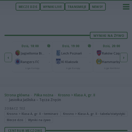
MECZE DZIŚ
WYNIKI LIVE
TRANSMISJE
NEWSY
WYNIKI NA ŻYWO
U
Dziś, 18:00
Dziś, 19:00
Dziś, 20:00
1
Ferencvaros Budapeszt
-
-
-
Jagiellonia Białystok
Lech Poznań
Raków Częstochowa
‹
›
0
ze
-
-
-
Rangers FC
KI Klaksvik
Hammarby IF
Liga Europy
Liga Europy
Liga Konferencji
Strona główna
Piłka nożna
Krosno > Klasa A, gr. II
Jasiołka Jaśliska – Tęcza Zręcin
ZOBACZ TEŻ
Krosno > Klasa A, gr. II - terminarz
Krosno > Klasa A, gr. II - tabela/statystyki
Mecze dziś
Wyniki na żywo
CENTRUM MECZOWE