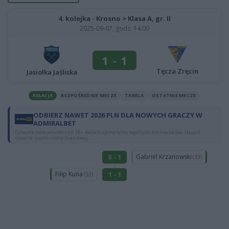
4. kolejka - Krosno > Klasa A, gr. II
2025-09-07, godz. 14:00
1
-
1
Tęcza Zręcin
Jasiołka Jaśliska
RELACJA
BEZPOŚREDNIE MECZE
TABELA
OSTATNIE MECZE
ODBIERZ NAWET 2026 PLN DLA NOWYCH GRACZY W
ADMIRALBET
Tylko dla osób pełnoletnich 18+. Reklamujemy tylko legalnych bukmacherów. Hazard
stwarza ryzyko straty finansowej.
Gabriel Krzanowski
0 - 1
(33)
Filip Kuna
1 - 1
(53)