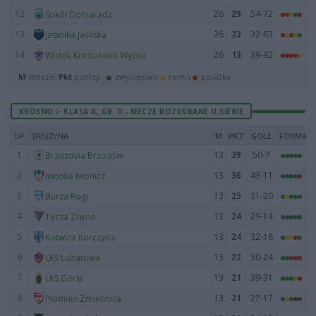
12
26
29
54-72
Sokół Domaradz
13
26
23
32-63
Jasiołka Jaśliska
14
26
13
39-92
Wisłok Krościenko Wyżne
M
mecze,
Pkt
punkty ·
zwycięstwo
remis
porażka
KROSNO > KLASA A, GR. II - MECZE ROZEGRANE U SIEBIE
LP
DRUŻYNA
M
PKT
GOLE
FORMA
1
13
39
50-7
Brzozovia Brzozów
2
13
36
43-11
Iwonka Iwonicz
3
13
25
31-20
Burza Rogi
4
13
24
29-14
Tęcza Zręcin
5
13
24
32-18
Kotwica Korczyna
6
13
22
30-24
LKS Lubatowa
7
13
21
39-31
LKS Górki
8
13
21
27-17
Płomień Zmiennica