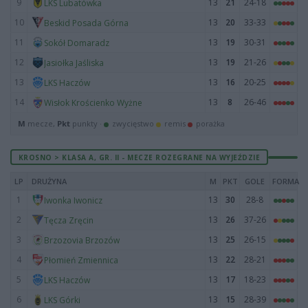
9
13
21
24-18
LKS Lubatówka
10
13
20
33-33
Beskid Posada Górna
11
13
19
30-31
Sokół Domaradz
12
13
19
21-26
Jasiołka Jaśliska
13
13
16
20-25
LKS Haczów
14
13
8
26-46
Wisłok Krościenko Wyżne
M
mecze,
Pkt
punkty ·
zwycięstwo
remis
porażka
KROSNO > KLASA A, GR. II - MECZE ROZEGRANE NA WYJEŹDZIE
LP
DRUŻYNA
M
PKT
GOLE
FORMA
1
13
30
28-8
Iwonka Iwonicz
2
13
26
37-26
Tęcza Zręcin
3
13
25
26-15
Brzozovia Brzozów
4
13
22
28-21
Płomień Zmiennica
5
13
17
18-23
LKS Haczów
6
13
15
28-39
LKS Górki