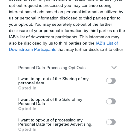
opt-out request is processed you may continue seeing
Wynik meczu Jasiołka Jaśliska vs Tęcza Zręcin
interest-based ads based on personal information utilized by
Po zakończeniu spotkania automatycznie publikujemy
oficjalny wynik
us or personal information disclosed to third parties prior to
spotkania
, a także dane meczowe, jeśli są dostępne.
your opt-out. You may separately opt-out of the further
Pełny harmonogram rozgrywek dostępny jest tutaj:
disclosure of your personal information by third parties on the
Krosno > Klasa A,
gr. II - terminarz
.
IAB’s list of downstream participants. This information may
also be disclosed by us to third parties on the
IAB’s List of
Informacje o składach i strzelcach
Downstream Participants
that may further disclose it to other
W miarę dostępności danych, publikujemy
składy wyjściowe,
third parties.
rezerwowych, zmiany oraz listę strzelców bramek
. Informacje te
aktualizujemy zależnie od poziomu ligi i dostępnych źródeł.
Please note that this website/app uses one or more Google
Personal Data Processing Opt Outs
services and may gather and store information including but
Śledź mecze swojej drużyny
not limited to your visit or usage behaviour. You may click to
I want to opt-out of the Sharing of my
Jeśli jesteś kibicem klubu Jasiołka Jaśliska lub Tęcza Zręcin - zaglądaj tutaj
personal data.
grant or deny consent to Google and its third-party tags to
częściej. Nasz serwis regularnie dostarcza informacje o
terminach
Opted In
use your data for below specified purposes in below Google
meczów, wynikach, transferach i newsach klubowych
.
consent section.
I want to opt-out of the Sale of my
PodkarpacieLive.pl to największa baza
meczów lokalnych drużyn
Personal Data.
piłkarskich
w województwie. Sprawdź nasze relacje, śledź ulubioną ligę i
Opted In
bądź na bieżąco z wydarzeniami z boisk!
I want to opt-out of processing my
Analiza przed meczem: Jasiołka Jaśliska vs Tęcza Zręcin
Personal Data for Targeted Advertising.
Opted In
Mecz
Jasiołka Jaśliska - Tęcza Zręcin
odbędzie się w ramach 4. kolejki