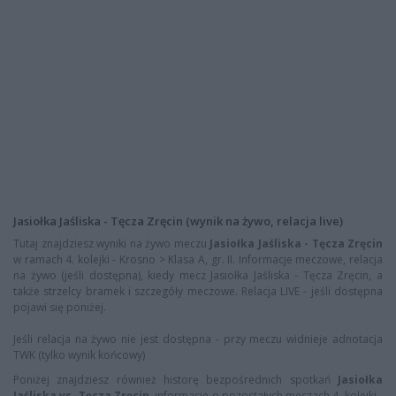
Jasiołka Jaśliska - Tęcza Zręcin (wynik na żywo, relacja live)
Tutaj znajdziesz wyniki na żywo meczu
Jasiołka Jaśliska - Tęcza Zręcin
w ramach 4. kolejki - Krosno > Klasa A, gr. II. Informacje meczowe, relacja
na żywo (jeśli dostępna), kiedy mecz Jasiołka Jaśliska - Tęcza Zręcin, a
także strzelcy bramek i szczegóły meczowe. Relacja LIVE - jeśli dostępna
pojawi się poniżej.
Jeśli relacja na żywo nie jest dostępna - przy meczu widnieje adnotacja
TWK (tylko wynik końcowy)
Poniżej znajdziesz również historę bezpośrednich spotkań
Jasiołka
Jaśliska vs. Tęcza Zręcin
, informacje o pozostałych meczach 4. kolejki -