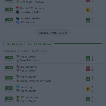
P
4
Brzozovia Brzozów
06.06.2026
Płomień Zmiennica
0
15:00
R
0
Jasiołka Jaśliska
31.05.2026
Jasiołka Jaśliska
4
17:00
W
0
LKS Haczów
24.05.2026
ZOBACZ WIĘCEJ (21)
TĘCZA ZRĘCIN - OSTATNIE MECZE
2025/2026 · KROSNO > KLASA A, GR. II
Tęcza Zręcin
6
17:00
W
1
Sokół Domaradz
20.06.2026
LKS Lubatowa
5
12:00
P
1
Tęcza Zręcin
14.06.2026
Tęcza Zręcin
2
16:00
W
0
Wisłok Krościenko Wyżne
06.06.2026
Burza Rogi
2
16:00
R
2
Tęcza Zręcin
31.05.2026
LKS Lubatówka
1
14:00
W
2
Tęcza Zręcin
24.05.2026