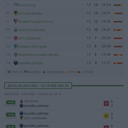
7
13
14
28-34
Burza Rogi
8
13
14
24-31
LKS Lubatówka
9
13
12
16-35
Beskid Posada Górna
10
13
10
24-41
Sokół Domaradz
11
13
7
20-39
LKS Lubatowa
12
13
6
20-40
Kotwica Korczyna
13
13
5
13-46
Wisłok Krościenko Wyżne
14
13
4
11-37
Jasiołka Jaśliska
M
mecze,
Pkt
punkty ·
zwycięstwo
remis
porażka
JASIOŁKA JAŚLISKA - OSTATNIE MECZE
2025/2026 · KROSNO > KLASA A, GR. II
LKS Górki
6
14:00
P
2
Jasiołka Jaśliska
20.06.2026
Jasiołka Jaśliska
3
14:00
R
3
LKS Lubatówka
14.06.2026
Jasiołka Jaśliska
0
16:30