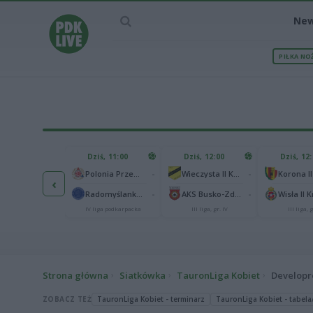
Ne
PIŁKA NO
IEC MECZU
Dziś, 11:00
Dziś, 12:00
Dziś, 12
1
Polonia Warszawa
-
-
Polonia Przemyśl
Wieczysta II Kraków
Korona II
‹
1
ch Chorzów
-
-
Radomyślanka Radomyśl Wielki
AKS Busko-Zdrój
Wisła II 
I liga
IV liga podkarpacka
III liga, gr. IV
III liga, g
Strona główna
Siatkówka
TauronLiga Kobiet
Develop
ZOBACZ TEŻ
TauronLiga Kobiet - terminarz
TauronLiga Kobiet - tabela/