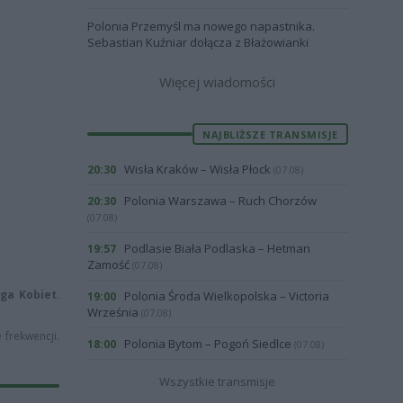
Polonia Przemyśl ma nowego napastnika.
Sebastian Kuźniar dołącza z Błażowianki
Więcej wiadomości
NAJBLIŻSZE TRANSMISJE
Wisła Kraków – Wisła Płock
20:30
(07.08)
Polonia Warszawa – Ruch Chorzów
20:30
(07.08)
Podlasie Biała Podlaska – Hetman
19:57
Zamość
(07.08)
ga Kobiet
.
Polonia Środa Wielkopolska – Victoria
19:00
Września
(07.08)
 frekwencji.
Polonia Bytom – Pogoń Siedlce
18:00
(07.08)
Wszystkie transmisje