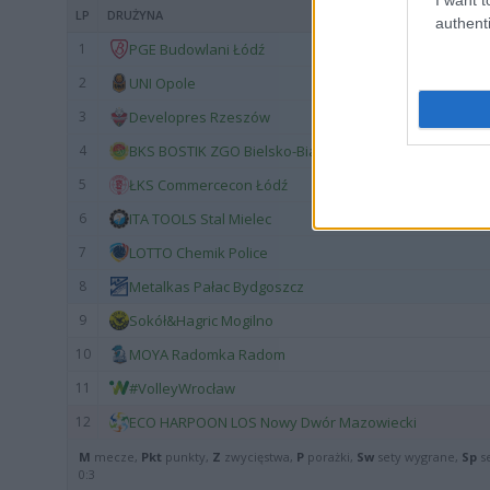
LP
DRUŻYNA
authenti
1
PGE Budowlani Łódź
2
UNI Opole
3
Developres Rzeszów
4
BKS BOSTIK ZGO Bielsko-Biała
5
ŁKS Commercecon Łódź
6
ITA TOOLS Stal Mielec
7
LOTTO Chemik Police
8
Metalkas Pałac Bydgoszcz
9
Sokół&Hagric Mogilno
10
MOYA Radomka Radom
11
#VolleyWrocław
12
ECO HARPOON LOS Nowy Dwór Mazowiecki
M
mecze,
Pkt
punkty,
Z
zwycięstwa,
P
porażki,
Sw
sety wygrane,
Sp
se
0:3