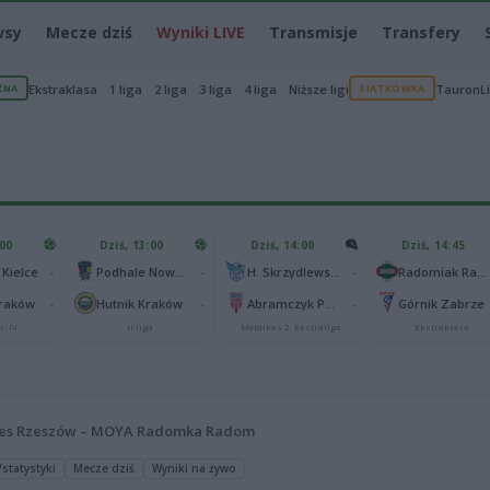
wsy
Mecze dziś
Wyniki LIVE
Transmisje
Transfery
ŻNA
Ekstraklasa
1 liga
2 liga
3 liga
4 liga
Niższe ligi
SIATKÓWKA
TauronL
:00
Dziś, 13:00
Dziś, 14:00
Dziś, 14:45
-
-
-
 Kielce
Podhale Nowy Targ
H. Skrzydlewska Orzeł Łódź
Radomiak Radom
-
-
-
Kraków
Hutnik Kraków
Abramczyk Polonia Bydgoszcz
Górnik Zabrze
r. IV
II liga
Metalkas 2. Ekstraliga
Ekstraklasa
res Rzeszów – MOYA Radomka Radom
statystyki
Mecze dziś
Wyniki na żywo