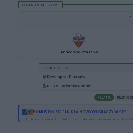
CENTRUM MECZOWE
4
Developres Rzeszów
KONIEC MECZU
Developres Rzeszów
MOYA Radomka Radom
RELACJA
BEZPOŚR
BONUS DO 660 PLN DLA NOWYCH GRACZY W STS
Tylko dla osób pełnoletnich 18+. Reklamujemy tylko legalnych bukmacherów. Hazard st