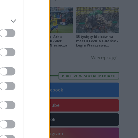
[ZDJĘCIA]
Ekstraklasa: Arka
35 tysięcy kibiców na
Gdynia - Bruk-Bet
meczu Lechia Gdańsk -
Termalica Nieciecza 2-
Legia Warszawa
3 [ZDJĘCIA]
[OPRAWA, ZDJĘCIA]
Więcej zdjęć
PDK LIVE W SOCIAL MEDIACH
2
Facebook
7
8
YouTube
ka 1:3 lub
TikTok
Instagram