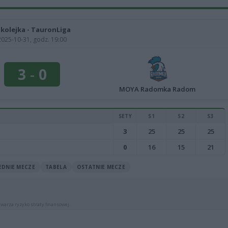
. kolejka - TauronLiga
2025-10-31, godz. 19:00
3
-
0
MOYA Radomka Radom
SETY
S1
S2
S3
3
25
25
25
0
16
15
21
EDNIE MECZE
TABELA
OSTATNIE MECZE
warza ryzyko straty finansowej.