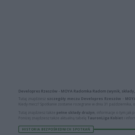
Developres Rzeszów - MOYA Radomka Radom (wynik, składy,
Tutaj znajdziesz
szczegóły meczu Developres Rzeszów - MO
Kiedy mecz? Spotkanie zostanie rozegrane w dniu 31 października, o
Tutaj znajdziesz także
pełne składy drużyn
, informacje o tym jak 
Poniżej znajdziesz także aktualną tabelę
TauronLiga Kobiet
i infor
HISTORIA BEZPOŚREDNICH SPOTKAŃ