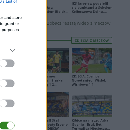
B’s List of
Stal Mielec
JKS Jarosław podzielił
zremisowała z
się punktami z Sokołem
Podbeskidziem Bielsko-
Kolbuszowa Dolna.
Biała. Zobacz skrót
Zobacz skrót
er and store
Zobacz resztę wideo z meczów
to grant or
ed purposes
ZDJĘCIA Z MECZÓW
0
1
9
4
ZDJĘCIA: Cosmos
ZDJĘCIA: Cosmos
0
Nowotaniec - Siarka
Nowotaniec - Wisłok
Tarnobrzeg 1-2
Wiśniowa 1-1
ka 1:3 lub
[PUCHAR POLSKI]
ANS
FORMA
Derby Ekoball Stal
Kibice na meczu Arka
Sanok - Karpaty Krosno
Gdynia - Bruk-Bet
na remis [ZDJĘCIA]
Termalica Nieciecza