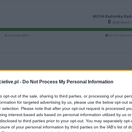
MOYA Radomka Rad
0
wygranych
0
remisów (0%)
MOYA Radomk
elive.pl -
Do Not Process My Personal Information
to opt-out of the sale, sharing to third parties, or processing of your per
M
PKT
Z
P
SW
SP
BIL
formation for targeted advertising by us, please use the below opt-out s
r selection. Please note that after your opt-out request is processed y
22
61
20
2
63
12
51
eing interest-based ads based on personal information utilized by us or
22
56
19
3
60
17
43
disclosed to third parties prior to your opt-out. You may separately opt-
losure of your personal information by third parties on the IAB’s list of
22
49
16
6
53
25
28