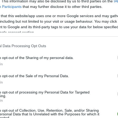
. This information may also be disclosed by us to third parties on the
IA
22
41
14
8
47
38
9
Participants
that may further disclose it to other third parties.
22
35
13
9
46
44
2
 that this website/app uses one or more Google services and may gath
22
31
11
11
42
47
-5
including but not limited to your visit or usage behaviour. You may click 
 to Google and its third-party tags to use your data for below specifi
22
29
10
12
41
45
-4
ogle consent section.
22
28
9
13
36
46
-1
22
25
8
14
38
49
-1
l Data Processing Opt Outs
22
22
7
15
35
54
-1
o opt-out of the Sharing of my personal data.
22
14
4
18
22
56
-3
In
22
5
1
21
13
63
-5
o opt-out of the Sale of my Personal Data.
ty przegrane ·
Bilans
= różnica setów (Sw−Sp) ·
zwycięstwo
porażka 2:3
poraż
In
to opt-out of processing my Personal Data for Targeted
ing.
In
M
PKT
Z
P
SW
SP
BIL
o opt-out of Collection, Use, Retention, Sale, and/or Sharing
17
48
16
1
49
8
41
ersonal Data that Is Unrelated with the Purposes for which it
lected.