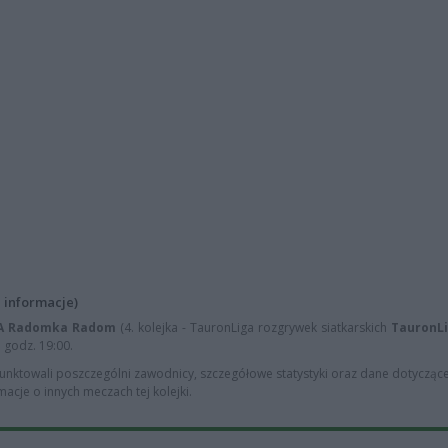
 informacje)
YA Radomka Radom
(4. kolejka - TauronLiga rozgrywek siatkarskich
TauronLi
 godz. 19:00.
punktowali poszczególni zawodnicy, szczegółowe statystyki oraz dane dotyczące
macje o innych meczach tej kolejki.