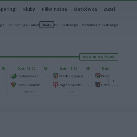
Sparingi
Kluby
Piłka nożna
Siatkówka
Żużel
iga
TauronLiga Kobiet
ŻUŻEL
PGE Ekstraliga
Metalkas 2. Ekstraliga
WYNIKI NA ŻYWO
Dziś, 15:00
Dziś, 15:30
Dziś, 15:30
-
-
-
-
Chełmianka Chełm
Miedź Legnica
Puszcza Niepołomice
›
-
-
-
-
Sokół Kolbuszowa Dolna
Pogoń Grodzisk Mazowiecki
Odra Opole
III liga, gr. IV
I liga
I liga