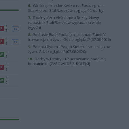
6.
Wielkie piłkarskie święto na Podkarpaciu.
Stal Mielec i Stal Rzeszów zagrają 44. derby
7.
Fatalny pech Aleksandra Buksy! Nowy
napastnik Stali Rzeszów wypada na wiele
1
tygodni
P
TV
3
8.
Podlasie Biała Podlaska - Hetman Zamość
3
transmisja na żywo. Gdzie oglądać? (07.08.2026)
P
TV
1
9.
Polonia Bytom - Pogoń Siedlce transmisja na
żywo. Gdzie oglądać? (07.08.2026)
3
W
1
10.
Derby w Dębicy. Lubaczowianie podejmą
beniaminka [ZAPOWIEDŹ 2. KOLEJKI]
3
P
1
3
W
0