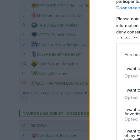
participants
4
BKS BOSTIK ZGO Bielsko-Biała
Downstream 
5
ŁKS Commercecon Łódź
Please note
6
ITA TOOLS Stal Mielec
information 
deny consent
7
LOTTO Chemik Police
in below Go
8
Metalkas Pałac Bydgoszcz
9
MOYA Radomka Radom
Persona
10
Sokół&Hagric Mogilno
I want t
11
#VolleyWrocław
Opted 
12
ECO HARPOON LOS Nowy Dwór Mazowiecki
I want t
M
mecze,
Pkt
punkty,
Z
zwycięstwa,
P
porażki,
Sw
sety wygrane,
Sp
se
Opted 
0:3
I want 
TAURONLIGA KOBIET - MECZE ROZEGRANE U SIEBIE
Advertis
Opted 
LP
DRUŻYNA
I want t
1
Developres Rzeszów
of my P
was col