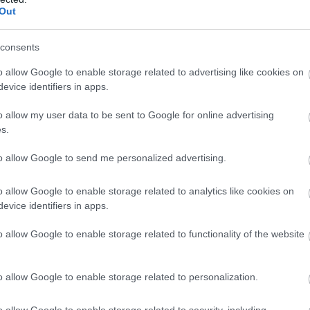
15
38
13
2
41
12
29
Out
16
28
9
7
34
26
8
consents
15
28
10
5
33
27
6
o allow Google to enable storage related to advertising like cookies on
13
20
7
6
27
27
0
evice identifiers in apps.
12
17
5
7
22
24
-2
o allow my user data to be sent to Google for online advertising
13
17
6
7
22
29
-7
s.
13
15
5
8
23
28
-5
to allow Google to send me personalized advertising.
13
14
5
8
21
30
-9
12
11
4
8
18
30
-1
o allow Google to enable storage related to analytics like cookies on
11
7
2
9
12
29
-1
evice identifiers in apps.
11
1
0
11
5
33
-2
o allow Google to enable storage related to functionality of the website
ty przegrane ·
Bilans
= różnica setów (Sw−Sp) ·
zwycięstwo
porażka 2:3
poraż
o allow Google to enable storage related to personalization.
o allow Google to enable storage related to security, including