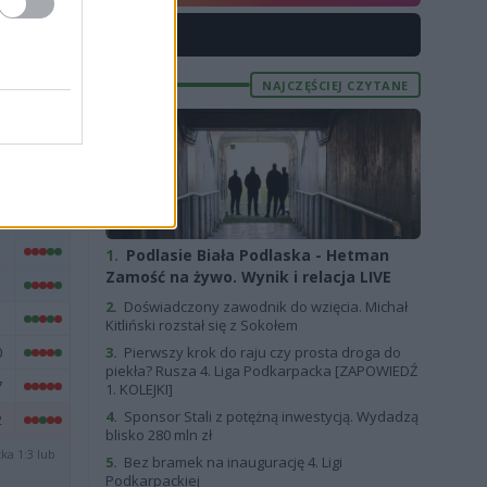
ANS
FORMA
X
NAJCZĘŚCIEJ CZYTANE
1.
Podlasie Biała Podlaska - Hetman
Zamość na żywo. Wynik i relacja LIVE
2.
Doświadczony zawodnik do wzięcia. Michał
Kitliński rozstał się z Sokołem
0
3.
Pierwszy krok do raju czy prosta droga do
piekła? Rusza 4. Liga Podkarpacka [ZAPOWIEDŹ
7
1. KOLEJKI]
4.
Sponsor Stali z potężną inwestycją. Wydadzą
2
blisko 280 mln zł
ka 1:3 lub
5.
Bez bramek na inaugurację 4. Ligi
Podkarpackiej