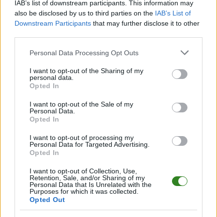
IAB’s list of downstream participants. This information may
Czytaj więcej
also be disclosed by us to third parties on the
IAB’s List of
Downstream Participants
that may further disclose it to other
third parties.
DevelopRes
Please note that this website/app uses one or more Google
Rzeszów ma nową
Personal Data Processing Opt Outs
services and may gather and store information including but
środkową! To
not limited to your visit or usage behaviour. You may click to
I want to opt-out of the Sharing of my
personal data.
reprezentantka
grant or deny consent to Google and its third-party tags to
Opted In
use your data for below specified purposes in below Google
Ukrainy
consent section.
I want to opt-out of the Sale of my
2026-06-04 18:38
Personal Data.
Uliana Kotar została siatkarką KS DevelopRes Rzeszów. Po Alicji
Opted In
Grabce i Magdalenie Bukovskiej grająca na pozycji środkowej
I want to opt-out of processing my
Ukrainka jest trzecim transferem podczas tego okienka.&nbsp;
Personal Data for Targeted Advertising.
&nbsp; Wicemistrz Polski kontynuuje ogłaszanie nowych
Opted In
zawodniczek. Tym razem do miasta nad Wisłokiem przen...
I want to opt-out of Collection, Use,
Retention, Sale, and/or Sharing of my
Czytaj więcej
Personal Data that Is Unrelated with the
Purposes for which it was collected.
Opted Out
KS DevelopRes