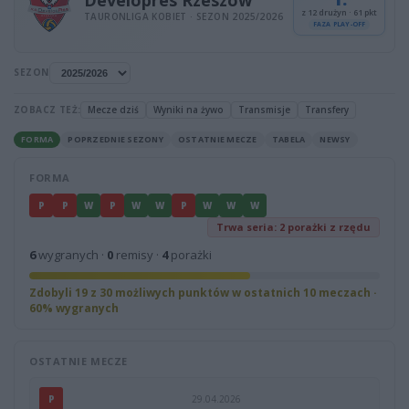
z 12 drużyn · 61 pkt
TAURONLIGA KOBIET · SEZON 2025/2026
FAZA PLAY-OFF
SEZON
ZOBACZ TEŻ:
Mecze dziś
Wyniki na żywo
Transmisje
Transfery
FORMA
POPRZEDNIE SEZONY
OSTATNIE MECZE
TABELA
NEWSY
FORMA
P
P
W
P
W
W
P
W
W
W
Trwa seria: 2 porażki z rzędu
6
wygranych ·
0
remisy ·
4
porażki
Zdobyli 19 z 30 możliwych punktów w ostatnich 10 meczach ·
60% wygranych
OSTATNIE MECZE
P
29.04.2026