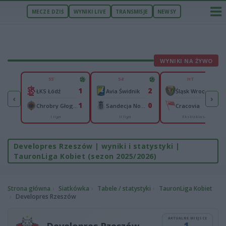
MECZE DZIŚ
WYNIKI LIVE
TRANSMISJE
NEWSY
WYNIKI NA ŻYWO
U
55'
54'
HT
5
1
2
0
Legia II Warszawa
ŁKS Łódź
Avia Świdnik
Śląsk Wrocław
‹
›
0
1
0
0
n
Chrobry Głogów
Sandecja Nowy Sącz
Cracovia
I liga
II liga
Ekstraklasa
Developres Rzeszów | wyniki i statystyki |
TauronLiga Kobiet (sezon 2025/2026)
Strona główna
Siatkówka
Tabele / statystyki
TauronLiga Kobiet
Developres Rzeszów
AKTUALNE MIEJSCE
1.
Developres Rzeszów