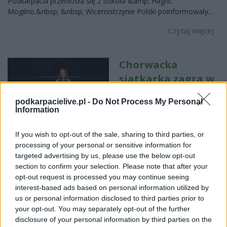
Podkarpacia przeniosła się z Sokoła &amp; Hagric
Mogilno.&nbsp; &nbsp; Wicemistrzynie Polski poinformowały...
Czytaj więcej
Chorwacka
siatkarka zagra w
DevelopResie
podkarpacielive.pl -
Do Not Process My Personal
Rzeszów. To
Information
mistrzyni
Portugalii
If you wish to opt-out of the sale, sharing to third parties, or
processing of your personal or sensitive information for
2026-06-06 23:29
targeted advertising by us, please use the below opt-out
KS DevelopRes Rzeszów poinformował o podpisaniu kontraktu
section to confirm your selection. Please note that after your
z nową atakującą. W sezonie 2026/27 punkty z prawego
opt-out request is processed you may continue seeing
skrzydła będzie zdobyć Mika Grbavica, która do stolicy
interest-based ads based on personal information utilized by
Podkarpacia przeniosła się z FC Porto.&nbsp;&nbsp; &nbsp;
us or personal information disclosed to third parties prior to
Rzeszowski klub kontynuuje wzmacnianie składu na
your opt-out. You may separately opt-out of the further
nadchodzące ...
disclosure of your personal information by third parties on the