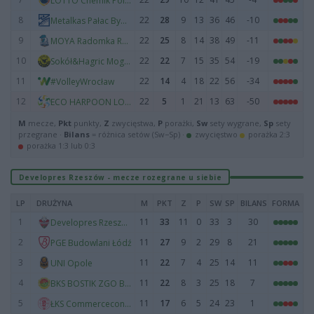
LOTTO Chemik Police
8
22
28
9
13
36
46
-10
Metalkas Pałac Bydgoszcz
9
22
25
8
14
38
49
-11
MOYA Radomka Radom
10
22
22
7
15
35
54
-19
Sokół&Hagric Mogilno
11
22
14
4
18
22
56
-34
#VolleyWrocław
12
22
5
1
21
13
63
-50
ECO HARPOON LOS Nowy Dwór Mazowiecki
M
mecze,
Pkt
punkty,
Z
zwycięstwa,
P
porażki,
Sw
sety wygrane,
Sp
sety
przegrane ·
Bilans
= różnica setów (Sw−Sp) ·
zwycięstwo
porażka 2:3
porażka 1:3 lub 0:3
Developres Rzeszów - mecze rozegrane u siebie
LP
DRUŻYNA
M
PKT
Z
P
SW
SP
BILANS
FORMA
1
11
33
11
0
33
3
30
Developres Rzeszów
2
11
27
9
2
29
8
21
PGE Budowlani Łódź
3
11
22
7
4
25
14
11
UNI Opole
4
11
22
8
3
25
18
7
BKS BOSTIK ZGO Bielsko-Biała
5
11
17
6
5
24
23
1
ŁKS Commercecon Łódź