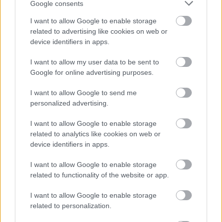
Google consents
Rzeszów wzmacnia
linię przyjęcia.
I want to allow Google to enable storage
related to advertising like cookies on web or
Czeszka dołączyła
device identifiers in apps.
do Rysic
I want to allow my user data to be sent to
2026-06-03 16:35
Google for online advertising purposes.
KS DevelopRes Rzeszów ogłosił nową zawodniczkę. Do
wicemistrzyń Polski z francuskiego Levallois Paris Saint-Cloud
I want to allow Google to send me
dołączyła Magdalena Bukovská, zamykając tym samym
personalized advertising.
formację przyjęcia.&nbsp; &nbsp; Rzeszowski klub
poinformował o drugim wzmocnieniu podczas letniego okienka
I want to allow Google to enable storage
transferoweg...
related to analytics like cookies on web or
device identifiers in apps.
Czytaj więcej
I want to allow Google to enable storage
related to functionality of the website or app.
Developres Rzeszów - wszystkie powiązane newsy
I want to allow Google to enable storage
related to personalization.