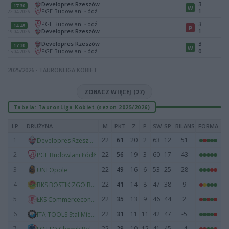
Developres Rzeszów
3
17:30
W
PGE Budowlani Łódź
1
22.04.2026
PGE Budowlani Łódź
3
14:45
P
Developres Rzeszów
1
19.04.2026
Developres Rzeszów
3
17:30
W
PGE Budowlani Łódź
0
15.04.2026
2025/2026 · TAURONLIGA KOBIET
ZOBACZ WIĘCEJ (27)
Tabela: TauronLiga Kobiet (sezon 2025/2026)
LP
DRUŻYNA
M
PKT
Z
P
SW
SP
BILANS
FORMA
1
22
61
20
2
63
12
51
Developres Rzeszów
2
22
56
19
3
60
17
43
PGE Budowlani Łódź
3
22
49
16
6
53
25
28
UNI Opole
4
22
41
14
8
47
38
9
BKS BOSTIK ZGO Bielsko-Biała
5
22
35
13
9
46
44
2
ŁKS Commercecon Łódź
6
22
31
11
11
42
47
-5
ITA TOOLS Stal Mielec
7
22
29
10
12
41
45
-4