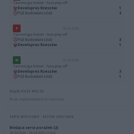
TauronLiga Kobiet - faza play-off
Developres Rzeszów
1
PGE Budowlani Łódź
3
P
26.04.2026
TauronLiga Kobiet - faza play-off
PGE Budowlani Łódź
3
Developres Rzeszów
1
W
22.04.2026
TauronLiga Kobiet - faza play-off
Developres Rzeszów
3
PGE Budowlani Łódź
1
NAJBLIŻSZE MECZE
Brak zaplanowanych meczów.
SERIE MECZOWE · SEZON 2025/2026
Bieżąca seria porażek (2)
26.04.2026 - 29.04.2026 (3 dni)