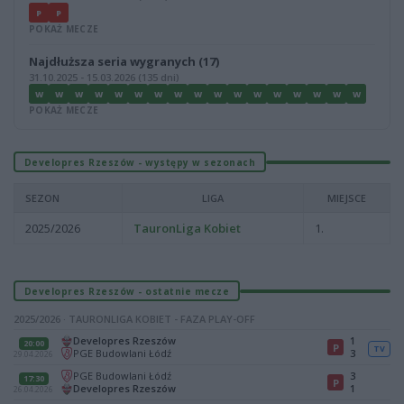
P
P
POKAŻ MECZE
Najdłuższa seria wygranych (17)
31.10.2025 - 15.03.2026 (135 dni)
W
W
W
W
W
W
W
W
W
W
W
W
W
W
W
W
W
POKAŻ MECZE
Developres Rzeszów - występy w sezonach
SEZON
LIGA
MIEJSCE
2025/2026
TauronLiga Kobiet
1.
Developres Rzeszów - ostatnie mecze
2025/2026 · TAURONLIGA KOBIET - FAZA PLAY-OFF
Developres Rzeszów
1
20:00
P
TV
PGE Budowlani Łódź
3
29.04.2026
PGE Budowlani Łódź
3
17:30
P
Developres Rzeszów
1
26.04.2026