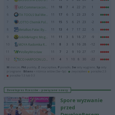
5
11
18
7
4
22
21
1
ŁKS Commercecon Łódź
6
11
17
6
5
23
23
0
ITA TOOLS Stal Mielec
7
11
15
5
6
21
23
-2
LOTTO Chemik Police
8
11
13
4
7
17
22
-5
Metalkas Pałac Bydgoszcz
9
11
11
3
8
18
27
-9
Sokół&Hagric Mogilno
10
11
8
3
8
16
28
-12
MOYA Radomka Radom
11
11
7
2
9
10
27
-17
#VolleyWrocław
12
11
4
1
10
8
30
-22
ECO HARPOON LOS Nowy Dwór Mazowiecki
M
mecze,
Pkt
punkty,
Z
zwycięstwa,
P
porażki,
Sw
sety wygrane,
Sp
sety
przegrane ·
Bilans
= różnica setów (Sw−Sp) ·
zwycięstwo
porażka 2:3
porażka 1:3 lub 0:3
Developres Rzeszów - powiązane newsy
Spore wyzwanie
przed
DevelopResem