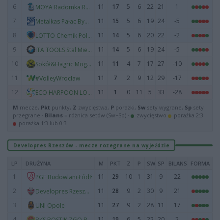
6
11
17
5
6
22
21
1
MOYA Radomka Radom
7
11
15
5
6
19
24
-5
Metalkas Pałac Bydgoszcz
8
11
14
5
6
20
22
-2
LOTTO Chemik Police
9
11
14
5
6
19
24
-5
ITA TOOLS Stal Mielec
10
11
11
4
7
17
27
-10
Sokół&Hagric Mogilno
11
11
7
2
9
12
29
-17
#VolleyWrocław
12
11
1
0
11
5
33
-28
ECO HARPOON LOS Nowy Dwór Mazowiecki
M
mecze,
Pkt
punkty,
Z
zwycięstwa,
P
porażki,
Sw
sety wygrane,
Sp
sety
przegrane ·
Bilans
= różnica setów (Sw−Sp) ·
zwycięstwo
porażka 2:3
porażka 1:3 lub 0:3
Developres Rzeszów - mecze rozegrane na wyjeździe
LP
DRUŻYNA
M
PKT
Z
P
SW
SP
BILANS
FORMA
1
11
29
10
1
31
9
22
PGE Budowlani Łódź
2
11
28
9
2
30
9
21
Developres Rzeszów
3
11
27
9
2
28
11
17
UNI Opole
4
11
19
6
5
22
20
2
BKS BOSTIK ZGO Bielsko-Biała