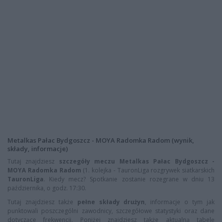
Metalkas Pałac Bydgoszcz - MOYA Radomka Radom (wynik,
składy, informacje)
Tutaj znajdziesz
szczegóły meczu Metalkas Pałac Bydgoszcz -
MOYA Radomka Radom
(1. kolejka - TauronLiga rozgrywek siatkarskich
TauronLiga
. Kiedy mecz? Spotkanie zostanie rozegrane w dniu 13
października, o godz. 17:30.
Tutaj znajdziesz także
pełne składy drużyn
, informacje o tym jak
punktowali poszczególni zawodnicy, szczegółowe statystyki oraz dane
dotyczące frekwencji. Poniżej znajdziesz także aktualną tabelę