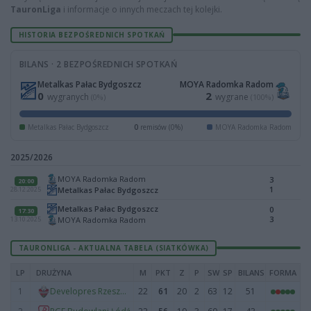
TauronLiga
i informacje o innych meczach tej kolejki.
HISTORIA BEZPOŚREDNICH SPOTKAŃ
BILANS · 2 BEZPOŚREDNICH SPOTKAŃ
Metalkas Pałac Bydgoszcz
MOYA Radomka Radom
0
2
wygranych
wygrane
(0%)
(100%)
Metalkas Pałac Bydgoszcz
0
remisów (0%)
MOYA Radomka Radom
2025/2026
MOYA Radomka Radom
3
20:00
1
Metalkas Pałac Bydgoszcz
28.12.2025
Metalkas Pałac Bydgoszcz
0
17:30
3
MOYA Radomka Radom
13.10.2025
TAURONLIGA - AKTUALNA TABELA (SIATKÓWKA)
LP
DRUŻYNA
M
PKT
Z
P
SW
SP
BILANS
FORMA
1
22
61
20
2
63
12
51
Developres Rzeszów