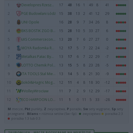
1
17
48
16
1
49
8
41
Developres Rzeszów
2
15
38
13
2
41
12
29
PGE Budowlani Łódź
3
16
28
9
7
34
26
8
UNI Opole
4
15
28
10
5
33
27
6
BKS BOSTIK ZGO Bielsko-Biała
5
13
20
7
6
27
27
0
ŁKS Commercecon Łódź
6
12
17
5
7
22
24
-2
MOYA Radomka Radom
7
13
17
6
7
22
29
-7
Metalkas Pałac Bydgoszcz
8
13
15
5
8
23
28
-5
LOTTO Chemik Police
9
13
14
5
8
21
30
-9
ITA TOOLS Stal Mielec
10
12
11
4
8
18
30
-12
Sokół&Hagric Mogilno
11
11
7
2
9
12
29
-17
#VolleyWrocław
12
11
1
0
11
5
33
-28
ECO HARPOON LOS Nowy Dwór Mazowiecki
M
mecze,
Pkt
punkty,
Z
zwycięstwa,
P
porażki,
Sw
sety wygrane,
Sp
sety
przegrane ·
Bilans
= różnica setów (Sw−Sp) ·
zwycięstwo
porażka 2:3
porażka 1:3 lub 0:3
TAURONLIGA - MECZE ROZEGRANE NA WYJEŹDZIE