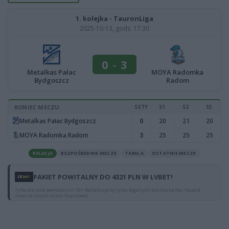
1. kolejka - TauronLiga
2025-10-13, godz. 17:30
0
-
3
Metalkas Pałac
MOYA Radomka
Bydgoszcz
Radom
KONIEC MECZU
SETY
S1
S2
S3
Metalkas Pałac Bydgoszcz
0
20
21
20
MOYA Radomka Radom
3
25
25
25
RELACJA
BEZPOŚREDNIE MECZE
TABELA
OSTATNIE MECZE
PAKIET POWITALNY DO 4321 PLN W LVBET!
Tylko dla osób pełnoletnich 18+. Reklamujemy tylko legalnych bukmacherów. Hazard
stwarza ryzyko straty finansowej.