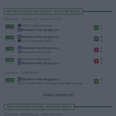
METALKAS PAŁAC BYDGOSZCZ - OSTATNIE MECZE
2025/2026 · TAURONLIGA - FAZA PLAY-OFF
LOTTO Chemik Police
1
17:30
W
3
Metalkas Pałac Bydgoszcz
13.04.2026
Metalkas Pałac Bydgoszcz
3
17:00
W
2
LOTTO Chemik Police
04.04.2026
Metalkas Pałac Bydgoszcz
0
12:30
P
3
Developres Rzeszów
28.03.2026
Developres Rzeszów
3
20:00
P
0
Metalkas Pałac Bydgoszcz
24.03.2026
2025/2026 · TAURONLIGA
Metalkas Pałac Bydgoszcz
3
20:00
W
1
ECO HARPOON LOS Nowy Dwór Mazowiecki
20.03.2026
ZOBACZ WIĘCEJ (21)
MOYA RADOMKA RADOM - OSTATNIE MECZE
2025/2026 · TAURONLIGA - FAZA PLAY-OFF