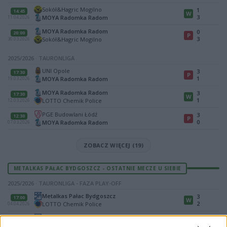
Sokół&Hagric Mogilno
1
14:45
W
3
MOYA Radomka Radom
11.04.2026
MOYA Radomka Radom
0
20:00
P
3
Sokół&Hagric Mogilno
30.03.2026
2025/2026 · TAURONLIGA
UNI Opole
3
17:30
P
1
MOYA Radomka Radom
19.03.2026
MOYA Radomka Radom
3
17:30
W
1
LOTTO Chemik Police
12.03.2026
PGE Budowlani Łódź
3
12:30
P
0
MOYA Radomka Radom
07.03.2026
ZOBACZ WIĘCEJ (19)
METALKAS PAŁAC BYDGOSZCZ - OSTATNIE MECZE U SIEBIE
2025/2026 · TAURONLIGA - FAZA PLAY-OFF
Metalkas Pałac Bydgoszcz
3
17:00
W
2
LOTTO Chemik Police
04.04.2026
Metalkas Pałac Bydgoszcz
0
12:30
P
3
Developres Rzeszów
28.03.2026