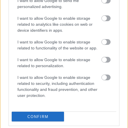
I want to allow Google to send me
zespołami oraz
aktualną tabelę TauronLiga
.
personalized advertising.
Dlaczego warto śledzić mecze siatkarskie na PodkarpacieLive.pl?
I want to allow Google to enable storage
Serwis
PodkarpacieLive.pl
zapewnia dostęp do danych meczowych,
related to analytics like cookies on web or
terminów spotkań, wyników oraz aktualnych zestawień ligowych. Na
device identifiers in apps.
naszej stronie znajdziesz także rozmowy z zawodnikami, wywiady, a także
informacje o transferach i najnowsze wieści z rozgrywek
TauronLiga
I want to allow Google to enable storage
Jeżeli interesują Cię inne mecze tej kolejki lub wyniki Twojej ulubionej
related to functionality of the website or app.
drużyny - skorzystaj z naszej wyszukiwarki lub przejdź do sekcji
TauronLiga - terminarz
.
I want to allow Google to enable storage
related to personalization.
Asseco Resovia
Developres Rzeszów
ITA TOOLS Stal Mielec
I want to allow Google to enable storage
|
|
|
Cellfast Wilki Krosno
Texom Stal Rzeszów
Stal Mielec
related to security, including authentication
|
|
|
Motor Lublin
Stal Rzeszów
Stal Stalowa Wola
Wisła Kraków
functionality and fraud prevention, and other
|
|
|
|
user protection.
Resovia
Wieczysta Kraków
Sandecja Nowy Sącz
|
|
|
Siarka Tarnobrzeg
Wisłoka Dębica
4 liga podkarpacka
|
|
|
JKS Jarosław
Karpaty Krosno
|
CONFIRM
Mecze dziś
Wyniki LIVE
Transmisje
O nas
Kontakt
|
|
|
|
|