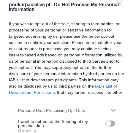
podkarpacielive.pl -
Do Not Process My Personal
Information
2025/2026 · TAURONLIGA
Metalkas Pałac Bydgoszcz
3
20:00
W
1
ECO HARPOON LOS Nowy Dwór Mazowiecki
20.03.2026
If you wish to opt-out of the sale, sharing to third parties, or
processing of your personal or sensitive information for
Metalkas Pałac Bydgoszcz
3
17:30
W
0
#VolleyWrocław
27.02.2026
targeted advertising by us, please use the below opt-out
section to confirm your selection. Please note that after your
Metalkas Pałac Bydgoszcz
0
20:00
P
3
PGE Budowlani Łódź
15.02.2026
opt-out request is processed you may continue seeing
interest-based ads based on personal information utilized by
us or personal information disclosed to third parties prior to
ZOBACZ WIĘCEJ (8)
your opt-out. You may separately opt-out of the further
disclosure of your personal information by third parties on the
MOYA RADOMKA RADOM - OSTATNIE MECZE NA WYJEZDZIE
IAB’s list of downstream participants. This information may
2025/2026 · TAURONLIGA - FAZA PLAY-OFF
also be disclosed by us to third parties on the
IAB’s List of
Sokół&Hagric Mogilno
1
Downstream Participants
that may further disclose it to other
14:45
W
3
MOYA Radomka Radom
11.04.2026
third parties.
2025/2026 · TAURONLIGA
Please note that this website/app uses one or more Google
Personal Data Processing Opt Outs
UNI Opole
3
services and may gather and store information including but
17:30
P
1
MOYA Radomka Radom
19.03.2026
not limited to your visit or usage behaviour. You may click to
I want to opt-out of the Sharing of my
personal data.
PGE Budowlani Łódź
3
grant or deny consent to Google and its third-party tags to
12:30
P
Opted In
0
MOYA Radomka Radom
07.03.2026