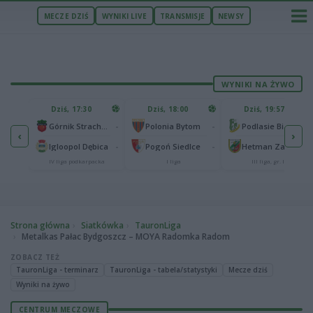
MECZE DZIŚ
WYNIKI LIVE
TRANSMISJE
NEWSY
WYNIKI NA ŻYWO
U
Dziś, 17:30
Dziś, 18:00
Dziś, 19:57
65
lonia Bydgoszcz
-
-
-
Górnik Strachocina
Polonia Bytom
Podlasie Biała Podlaska
‹
›
25
-
-
-
Igloopol Dębica
Pogoń Siedlce
Hetman Zamość
aliga
IV liga podkarpacka
I liga
III liga, gr. IV
Strona główna
Siatkówka
TauronLiga
Metalkas Pałac Bydgoszcz – MOYA Radomka Radom
ZOBACZ TEŻ
TauronLiga - terminarz
TauronLiga - tabela/statystyki
Mecze dziś
Wyniki na żywo
CENTRUM MECZOWE