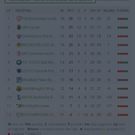
LP
DRUŻYNA
M
PKT
Z
P
SW
SP
BILANS
FORMA
1
16
36
13
3
41
20
21
PGE Budowlani Łódź
2
15
35
12
3
37
17
20
UNI Opole
3
15
32
10
5
37
18
19
Developres Rzeszów
4
16
25
8
8
30
29
1
BKS BOSTIK ZGO Bielsko-Biała
5
13
21
8
5
26
25
1
ŁKS Commercecon Łódź
6
14
21
7
7
29
30
-1
ITA TOOLS Stal Mielec
7
13
17
5
8
25
29
-4
LOTTO Chemik Police
8
13
16
5
8
20
26
-6
Metalkas Pałac Bydgoszcz
9
12
14
4
8
21
27
-6
Sokół&Hagric Mogilno
10
12
11
4
8
19
29
-10
MOYA Radomka Radom
11
11
7
2
9
10
27
-17
#VolleyWrocław
12
11
4
1
10
8
30
-22
ECO HARPOON LOS Nowy Dwór Mazowiecki
M
mecze,
Pkt
punkty,
Z
zwycięstwa,
P
porażki,
Sw
sety wygrane,
Sp
sety
przegrane ·
Bilans
= różnica setów (Sw−Sp) ·
zwycięstwo
porażka 2:3
porażka 1:3 lub 0:3