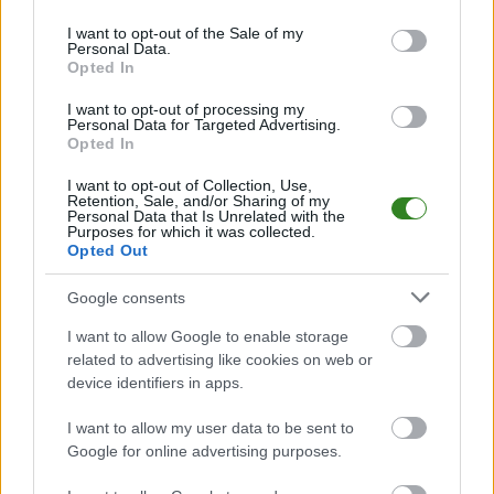
use your data for below specified purposes in below Google
#VolleyWrocław
3
consent section.
17:30
I want to opt-out of the Sale of my
P
2
MOYA Radomka Radom
24.02.2026
Personal Data.
Opted In
ECO HARPOON LOS Nowy Dwór Mazowiecki
2
12:30
W
3
MOYA Radomka Radom
31.01.2026
I want to opt-out of processing my
Personal Data for Targeted Advertising.
ZOBACZ WIĘCEJ (7)
Opted In
Metalkas Pałac Bydgoszcz vs. MOYA Radomka Radom
I want to opt-out of Collection, Use,
Retention, Sale, and/or Sharing of my
W przypadku spotkań siatkarskich takich jak mecz rozgrywek
Personal Data that Is Unrelated with the
Purposes for which it was collected.
TauronLiga
Metalkas Pałac Bydgoszcz - MOYA Radomka Radom
,
Opted Out
niezwykle istotne są nie tylko same wyniki setów, ale również dyspozycja
drużyn, skuteczność ataku, liczba bloków i zagrywek. Na naszej stronie
sukcesywnie rozbudowujemy bazę danych, by te informacje również się
Google consents
tu pojawiły.
I want to allow Google to enable storage
Zależy nam, abyś miał pełny obraz rywalizacji w
TauronLiga
. Pracujemy
related to advertising like cookies on web or
nad wprowadzeniem
szczegółowych statystyk indywidualnych
oraz
device identifiers in apps.
zaawansowanej analizy meczowej
(m.in. procent skuteczności,
średnia liczba punktów na set, ilość błędów własnych).
I want to allow my user data to be sent to
Historia bezpośrednich meczów (TauronLiga)
Google for online advertising purposes.
Pod wynikiem meczu Metalkas Pałac Bydgoszcz - MOYA Radomka Radom
znajdziesz także
historię bezpośrednich meczów
pomiędzy tymi