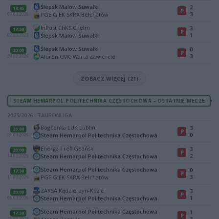
Ślepsk Malow Suwałki
2
14:45
P
3
PGE GiEK SKRA Bełchatów
07.03.2026
InPost ChKS Chełm
3
17:30
P
1
Ślepsk Malow Suwałki
02.03.2026
Ślepsk Malow Suwałki
0
20:00
P
3
Aluron CMC Warta Zawiercie
24.02.2026
ZOBACZ WIĘCEJ (21)
STEAM HEMARPOL POLITECHNIKA CZĘSTOCHOWA - OSTATNIE MECZE
2025/2026 · TAURONLIGA
Bogdanka LUK Lublin
3
20:00
P
0
Steam Hemarpol Politechnika Częstochowa
21.03.2026
Energa Trefl Gdańsk
3
20:00
P
2
Steam Hemarpol Politechnika Częstochowa
14.03.2026
Steam Hemarpol Politechnika Częstochowa
0
17:30
P
3
PGE GiEK SKRA Bełchatów
11.03.2026
ZAKSA Kędzierzyn-Koźle
3
20:00
P
1
Steam Hemarpol Politechnika Częstochowa
06.03.2026
Steam Hemarpol Politechnika Częstochowa
1
17:30
P
3
28.02.2026