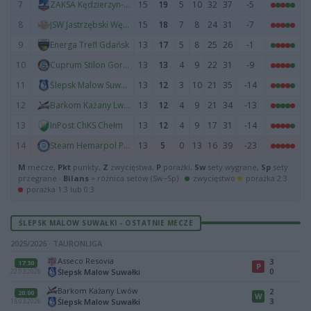
7
15
19
5
10
32
37
-5
ZAKSA Kędzierzyn-Koźle
8
15
18
7
8
24
31
-7
JSW Jastrzębski Węgiel
9
13
17
5
8
25
26
-1
Energa Trefl Gdańsk
10
13
13
4
9
22
31
-9
Cuprum Stilon Gorzów
11
13
12
3
10
21
35
-14
Ślepsk Malow Suwałki
12
13
12
4
9
21
34
-13
Barkom Każany Lwów
13
13
12
4
9
17
31
-14
InPost ChKS Chełm
14
13
5
0
13
16
39
-23
Steam Hemarpol Politechnika Częstochowa
M
mecze,
Pkt
punkty,
Z
zwycięstwa,
P
porażki,
Sw
sety wygrane,
Sp
sety
przegrane ·
Bilans
= różnica setów (Sw−Sp) ·
zwycięstwo
porażka 2:3
porażka 1:3 lub 0:3
ŚLEPSK MALOW SUWAŁKI - OSTATNIE MECZE
2025/2026 · TAURONLIGA
Asseco Resovia
3
17:30
P
0
Ślepsk Malow Suwałki
22.03.2026
Barkom Każany Lwów
2
20:00
W
3
Ślepsk Malow Suwałki
15.03.2026