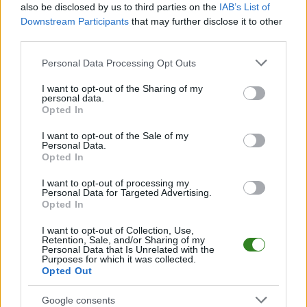
also be disclosed by us to third parties on the
IAB’s List of
2025/2026 · TAURONLIGA
Downstream Participants
that may further disclose it to other
Bogdanka LUK Lublin
3
20:00
third parties.
P
0
Steam Hemarpol Politechnika Częstochowa
21.03.2026
Please note that this website/app uses one or more Google
Energa Trefl Gdańsk
3
Personal Data Processing Opt Outs
20:00
P
2
Steam Hemarpol Politechnika Częstochowa
14.03.2026
services and may gather and store information including but
not limited to your visit or usage behaviour. You may click to
I want to opt-out of the Sharing of my
ZAKSA Kędzierzyn-Koźle
3
20:00
P
personal data.
1
Steam Hemarpol Politechnika Częstochowa
06.03.2026
grant or deny consent to Google and its third-party tags to
Opted In
use your data for below specified purposes in below Google
PGE Projekt Warszawa
3
20:00
P
1
Steam Hemarpol Politechnika Częstochowa
25.02.2026
consent section.
I want to opt-out of the Sale of my
Personal Data.
Cuprum Stilon Gorzów
3
20:00
P
Opted In
2
Steam Hemarpol Politechnika Częstochowa
13.02.2026
I want to opt-out of processing my
ZOBACZ WIĘCEJ (8)
Personal Data for Targeted Advertising.
Opted In
Ślepsk Malow Suwałki vs. Steam Hemarpol Politechnika
Częstochowa
I want to opt-out of Collection, Use,
Retention, Sale, and/or Sharing of my
W przypadku spotkań siatkarskich takich jak mecz rozgrywek
Personal Data that Is Unrelated with the
Purposes for which it was collected.
TauronLiga
Ślepsk Malow Suwałki - Steam Hemarpol Politechnika
Opted Out
Częstochowa
, niezwykle istotne są nie tylko same wyniki setów, ale
również dyspozycja drużyn, skuteczność ataku, liczba bloków i zagrywek.
Na naszej stronie sukcesywnie rozbudowujemy bazę danych, by te
Google consents