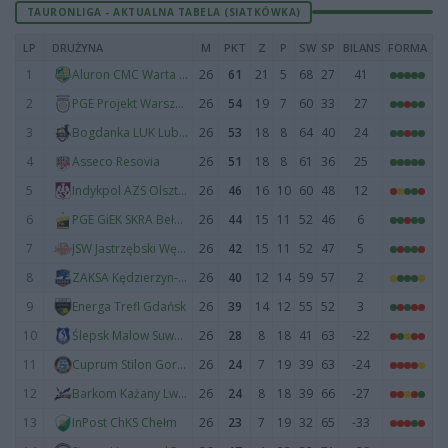
TAURONLIGA - AKTUALNA TABELA (SIATKÓWKA)
LP
DRUŻYNA
M
PKT
Z
P
SW
SP
BILANS
FORMA
1
26
61
21
5
68
27
41
Aluron CMC Warta Zawiercie
2
26
54
19
7
60
33
27
PGE Projekt Warszawa
3
26
53
18
8
64
40
24
Bogdanka LUK Lublin
4
26
51
18
8
61
36
25
Asseco Resovia
5
26
46
16
10
60
48
12
Indykpol AZS Olsztyn
6
26
44
15
11
52
46
6
PGE GiEK SKRA Bełchatów
7
26
42
15
11
52
47
5
JSW Jastrzębski Węgiel
8
26
40
12
14
59
57
2
ZAKSA Kędzierzyn-Koźle
9
26
39
14
12
55
52
3
Energa Trefl Gdańsk
10
26
28
8
18
41
63
-22
Ślepsk Malow Suwałki
11
26
24
7
19
39
63
-24
Cuprum Stilon Gorzów
12
26
24
8
18
39
66
-27
Barkom Każany Lwów
13
26
23
7
19
32
65
-33
InPost ChKS Chełm