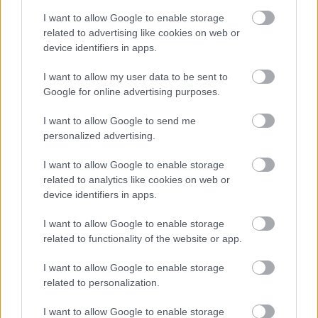
informacje również się tu pojawiły.
I want to allow Google to enable storage
Zależy nam, abyś miał pełny obraz rywalizacji w
TauronLiga
. Pracujemy
related to advertising like cookies on web or
nad wprowadzeniem
szczegółowych statystyk indywidualnych
oraz
device identifiers in apps.
zaawansowanej analizy meczowej
(m.in. procent skuteczności,
średnia liczba punktów na set, ilość błędów własnych).
I want to allow my user data to be sent to
Historia bezpośrednich meczów (TauronLiga)
Google for online advertising purposes.
Pod wynikiem meczu Ślepsk Malow Suwałki - Steam Hemarpol
Politechnika Częstochowa znajdziesz także
historię bezpośrednich
I want to allow Google to send me
meczów
pomiędzy tymi zespołami oraz
aktualną tabelę TauronLiga
.
personalized advertising.
Dlaczego warto śledzić mecze siatkarskie na PodkarpacieLive.pl?
I want to allow Google to enable storage
Serwis
PodkarpacieLive.pl
zapewnia dostęp do danych meczowych,
related to analytics like cookies on web or
terminów spotkań, wyników oraz aktualnych zestawień ligowych. Na
device identifiers in apps.
naszej stronie znajdziesz także rozmowy z zawodnikami, wywiady, a także
informacje o transferach i najnowsze wieści z rozgrywek
TauronLiga
I want to allow Google to enable storage
Jeżeli interesują Cię inne mecze tej kolejki lub wyniki Twojej ulubionej
related to functionality of the website or app.
drużyny - skorzystaj z naszej wyszukiwarki lub przejdź do sekcji
TauronLiga - terminarz
.
I want to allow Google to enable storage
related to personalization.
Asseco Resovia
Developres Rzeszów
ITA TOOLS Stal Mielec
I want to allow Google to enable storage
|
|
|