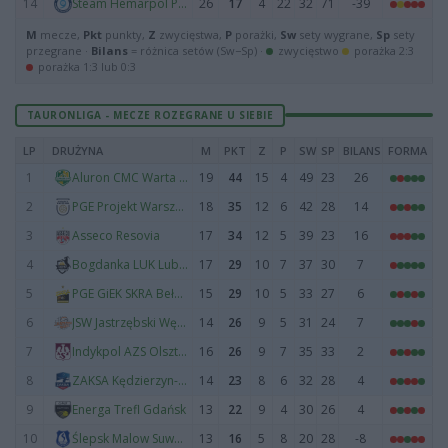
14
26
17
4
22
32
71
-39
Steam Hemarpol Politechnika Częstochowa
M
mecze,
Pkt
punkty,
Z
zwycięstwa,
P
porażki,
Sw
sety wygrane,
Sp
sety
przegrane ·
Bilans
= różnica setów (Sw−Sp) ·
zwycięstwo
porażka 2:3
porażka 1:3 lub 0:3
TAURONLIGA - MECZE ROZEGRANE U SIEBIE
LP
DRUŻYNA
M
PKT
Z
P
SW
SP
BILANS
FORMA
1
19
44
15
4
49
23
26
Aluron CMC Warta Zawiercie
2
18
35
12
6
42
28
14
PGE Projekt Warszawa
3
17
34
12
5
39
23
16
Asseco Resovia
4
17
29
10
7
37
30
7
Bogdanka LUK Lublin
5
15
29
10
5
33
27
6
PGE GiEK SKRA Bełchatów
6
14
26
9
5
31
24
7
JSW Jastrzębski Węgiel
7
16
26
9
7
35
33
2
Indykpol AZS Olsztyn
8
14
23
8
6
32
28
4
ZAKSA Kędzierzyn-Koźle
9
13
22
9
4
30
26
4
Energa Trefl Gdańsk
10
13
16
5
8
20
28
-8
Ślepsk Malow Suwałki