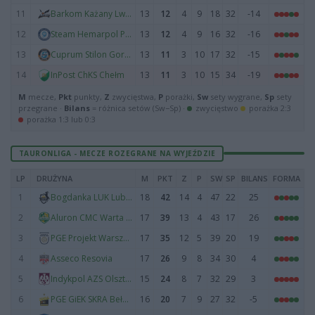
11
13
12
4
9
18
32
-14
Barkom Każany Lwów
12
13
12
4
9
16
32
-16
Steam Hemarpol Politechnika Częstochowa
13
13
11
3
10
17
32
-15
Cuprum Stilon Gorzów
14
13
11
3
10
15
34
-19
InPost ChKS Chełm
M
mecze,
Pkt
punkty,
Z
zwycięstwa,
P
porażki,
Sw
sety wygrane,
Sp
sety
przegrane ·
Bilans
= różnica setów (Sw−Sp) ·
zwycięstwo
porażka 2:3
porażka 1:3 lub 0:3
TAURONLIGA - MECZE ROZEGRANE NA WYJEŹDZIE
LP
DRUŻYNA
M
PKT
Z
P
SW
SP
BILANS
FORMA
1
18
42
14
4
47
22
25
Bogdanka LUK Lublin
2
17
39
13
4
43
17
26
Aluron CMC Warta Zawiercie
3
17
35
12
5
39
20
19
PGE Projekt Warszawa
4
17
26
9
8
34
30
4
Asseco Resovia
5
15
24
8
7
32
29
3
Indykpol AZS Olsztyn
6
16
20
7
9
27
32
-5
PGE GiEK SKRA Bełchatów