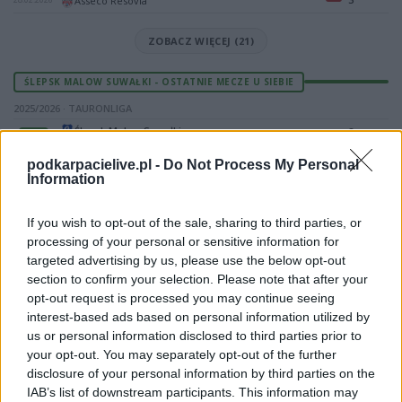
Asseco Resovia
ZOBACZ WIĘCEJ (21)
ŚLEPSK MALOW SUWAŁKI - OSTATNIE MECZE U SIEBIE
2025/2026 · TAURONLIGA
Ślepsk Malow Suwałki
2
14:45
P
3
PGE GiEK SKRA Bełchatów
07.03.2026
podkarpacielive.pl -
Do Not Process My Personal
Ślepsk Malow Suwałki
0
20:00
P
Information
3
Aluron CMC Warta Zawiercie
24.02.2026
Ślepsk Malow Suwałki
3
20:00
W
2
ZAKSA Kędzierzyn-Koźle
If you wish to opt-out of the sale, sharing to third parties, or
11.02.2026
processing of your personal or sensitive information for
Ślepsk Malow Suwałki
2
17:30
P
3
targeted advertising by us, please use the below opt-out
PGE Projekt Warszawa
06.02.2026
section to confirm your selection. Please note that after your
Ślepsk Malow Suwałki
0
20:00
P
opt-out request is processed you may continue seeing
3
Cuprum Stilon Gorzów
02.02.2026
interest-based ads based on personal information utilized by
us or personal information disclosed to third parties prior to
ZOBACZ WIĘCEJ (8)
your opt-out. You may separately opt-out of the further
disclosure of your personal information by third parties on the
STEAM HEMARPOL POLITECHNIKA CZĘSTOCHOWA - OSTATNIE MECZE
IAB’s list of downstream participants. This information may
NA WYJEZDZIE