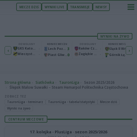
MECZE DZIŚ
WYNIKI LIVE
TRANSMISJE
NEWSY
WYNIKI NA ŻYWO
ECZU
ODWOŁANY
KONIEC MECZU
ODWOŁANY
KONIEC MECZU
1
GKS Katowice
-
3
Raków Częstochowa
-
2
Bruk-Bet Termalica Nieciecza
Lech Poznań
Śląsk II Wrocław
‹
›
Wieczysta Kraków
-
Zagłębie Lubin
-
2
0
0
Warta Poznań
Piast Gliwice
Górnik Łęczna
Strona główna
Siatkówka
TauronLiga
Sezon 2025/2026
Ślepsk Malow Suwałki – Steam Hemarpol Politechnika Częstochowa
ZOBACZ TEŻ
TauronLiga - terminarz
TauronLiga - tabela/statystyki
Mecze dziś
Wyniki na żywo
CENTRUM MECZOWE
17. kolejka - PlusLiga · sezon 2025/2026