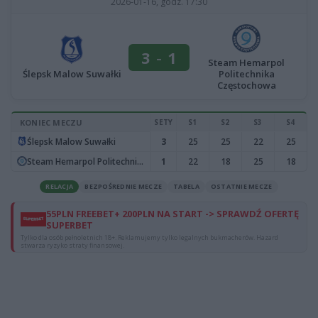
2026-01-16, godz. 17:30
3
-
1
Steam Hemarpol
Ślepsk Malow Suwałki
Politechnika
Częstochowa
KONIEC MECZU
SETY
S1
S2
S3
S4
Ślepsk Malow Suwałki
3
25
25
22
25
Steam Hemarpol Politechnika Częstochowa
1
22
18
25
18
RELACJA
BEZPOŚREDNIE MECZE
TABELA
OSTATNIE MECZE
55PLN FREEBET+ 200PLN NA START -> SPRAWDŹ OFERTĘ
SUPERBET
Tylko dla osób pełnoletnich 18+. Reklamujemy tylko legalnych bukmacherów. Hazard
stwarza ryzyko straty finansowej.