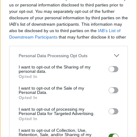
spotkania
, a także dane meczowe, jeśli są dostępne.
us or personal information disclosed to third parties prior to
your opt-out. You may separately opt-out of the further
Pełny harmonogram rozgrywek dostępny jest tutaj:
Jarosław > Klasa A
Przemyśl - terminarz
disclosure of your personal information by third parties on the
.
IAB’s list of downstream participants. This information may
Informacje o składach i strzelcach
also be disclosed by us to third parties on the
IAB’s List of
W miarę dostępności danych, publikujemy
składy wyjściowe,
Downstream Participants
that may further disclose it to other
rezerwowych, zmiany oraz listę strzelców bramek
. Informacje te
third parties.
aktualizujemy zależnie od poziomu ligi i dostępnych źródeł.
Please note that this website/app uses one or more Google
Personal Data Processing Opt Outs
Śledź mecze swojej drużyny
services and may gather and store information including but
Jeśli jesteś kibicem klubu Pogórze Dubiecko lub Korona Olszany -
not limited to your visit or usage behaviour. You may click to
I want to opt-out of the Sharing of my
zaglądaj tutaj częściej. Nasz serwis regularnie dostarcza informacje o
personal data.
grant or deny consent to Google and its third-party tags to
terminach meczów, wynikach, transferach i newsach klubowych
.
Opted In
use your data for below specified purposes in below Google
PodkarpacieLive.pl to największa baza
meczów lokalnych drużyn
consent section.
I want to opt-out of the Sale of my
piłkarskich
w województwie. Sprawdź nasze relacje, śledź ulubioną ligę i
Personal Data.
bądź na bieżąco z wydarzeniami z boisk!
Opted In
Analiza przed meczem: Pogórze Dubiecko vs Korona Olszany
I want to opt-out of processing my
Mecz
Pogórze Dubiecko - Korona Olszany
Personal Data for Targeted Advertising.
odbędzie się w ramach 17.
Opted In
kolejki - Jarosław > Klasa A Przemyśl. Spotkanie zostanie rozegrane w dniu
12 kwietnia 2026. Początek meczu o godz. 16:00.
I want to opt-out of Collection, Use,
Pogórze Dubiecko
przystępuje do tego spotkania w roli gospodarza.
Retention, Sale, and/or Sharing of my