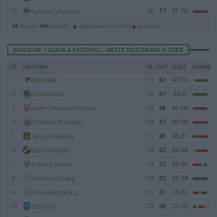
14
26
17
31-76
Korona Trójczyce
M
mecze,
Pkt
punkty ·
zwycięstwo
remis
porażka
JAROSŁAW > KLASA A PRZEMYŚL - MECZE ROZEGRANE U SIEBIE
LP
DRUŻYNA
M
PKT
GOLE
FORMA
1
13
32
43-10
LKS Nakło
2
13
31
52-8
KS Arłamów
3
13
28
41-18
Biało-Czerwoni Kaszyce
4
13
27
43-28
Polonia II Przemyśl
5
13
26
45-27
Tęcza Kosienice
6
13
22
29-24
Bizon Medyka
7
13
22
29-29
Granica Stubno
8
13
22
22-24
Korona Olszany
9
13
21
23-22
Grom Wyszatyce
10
13
20
22-15
GKS Orły