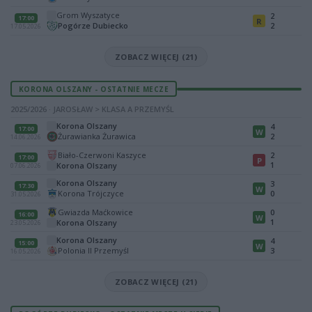
Grom Wyszatyce
2
17:00
R
Pogórze Dubiecko
2
17.05.2026
ZOBACZ WIĘCEJ (21)
KORONA OLSZANY - OSTATNIE MECZE
2025/2026 · JAROSŁAW > KLASA A PRZEMYŚL
Korona Olszany
4
17:00
W
Żurawianka Żurawica
2
14.06.2026
Biało-Czerwoni Kaszyce
2
17:00
P
1
Korona Olszany
07.06.2026
Korona Olszany
3
17:30
W
Korona Trójczyce
0
31.05.2026
Gwiazda Maćkowice
0
16:00
W
1
Korona Olszany
23.05.2026
Korona Olszany
4
15:00
W
Polonia II Przemyśl
3
16.05.2026
ZOBACZ WIĘCEJ (21)