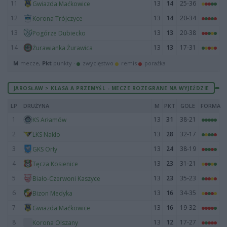
11
13
14
25-36
Gwiazda Maćkowice
12
13
14
20-34
Korona Trójczyce
13
13
13
20-38
Pogórze Dubiecko
14
13
13
17-31
Żurawianka Żurawica
M
mecze,
Pkt
punkty ·
zwycięstwo
remis
porażka
JAROSŁAW > KLASA A PRZEMYŚL - MECZE ROZEGRANE NA WYJEŹDZIE
LP
DRUŻYNA
M
PKT
GOLE
FORMA
1
13
31
38-21
KS Arłamów
2
13
28
32-17
LKS Nakło
3
13
24
38-19
GKS Orły
4
13
23
31-21
Tęcza Kosienice
5
13
23
35-23
Biało-Czerwoni Kaszyce
6
13
16
34-35
Bizon Medyka
7
13
16
19-32
Gwiazda Maćkowice
8
13
12
17-27
Korona Olszany