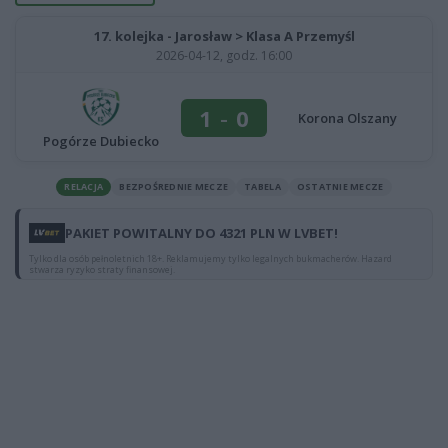
17. kolejka - Jarosław > Klasa A Przemyśl
2026-04-12, godz. 16:00
1
-
0
Korona Olszany
Pogórze Dubiecko
RELACJA
BEZPOŚREDNIE MECZE
TABELA
OSTATNIE MECZE
PAKIET POWITALNY DO 4321 PLN W LVBET!
Tylko dla osób pełnoletnich 18+. Reklamujemy tylko legalnych bukmacherów. Hazard
stwarza ryzyko straty finansowej.