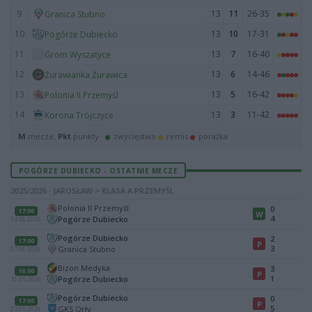
9
13
11
26-35
Granica Stubno
10
13
10
17-31
Pogórze Dubiecko
11
13
7
16-40
Grom Wyszatyce
12
13
6
14-46
Żurawianka Żurawica
13
13
5
16-42
Polonia II Przemyśl
14
13
3
11-42
Korona Trójczyce
M
mecze,
Pkt
punkty ·
zwycięstwo
remis
porażka
POGÓRZE DUBIECKO - OSTATNIE MECZE
2025/2026 · JAROSŁAW > KLASA A PRZEMYŚL
Polonia II Przemyśl
0
17:00
W
4
Pogórze Dubiecko
14.06.2026
Pogórze Dubiecko
2
17:00
P
3
Granica Stubno
07.06.2026
Bizon Medyka
3
16:00
P
1
Pogórze Dubiecko
31.05.2026
Pogórze Dubiecko
0
17:00
P
5
GKS Orły
23.05.2026