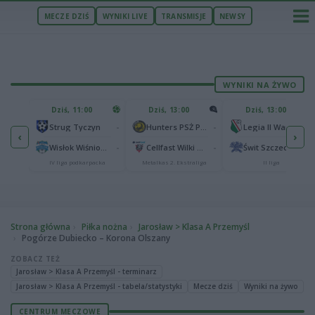
MECZE DZIŚ
WYNIKI LIVE
TRANSMISJE
NEWSY
WYNIKI NA ŻYWO
U
Dziś, 11:00
Dziś, 13:00
Dziś, 13:00
2
Podbeskidzie Bielsko-Biała
-
-
-
Strug Tyczyn
Hunters PSŻ Poznań
Legia II Warszawa
‹
›
2
sk
-
-
-
Wisłok Wiśniowa
Cellfast Wilki Krosno
Świt Szczecin
IV liga podkarpacka
Metalkas 2. Ekstraliga
II liga
Strona główna
Piłka nożna
Jarosław > Klasa A Przemyśl
Pogórze Dubiecko – Korona Olszany
ZOBACZ TEŻ
Jarosław > Klasa A Przemyśl - terminarz
Jarosław > Klasa A Przemyśl - tabela/statystyki
Mecze dziś
Wyniki na żywo
CENTRUM MECZOWE