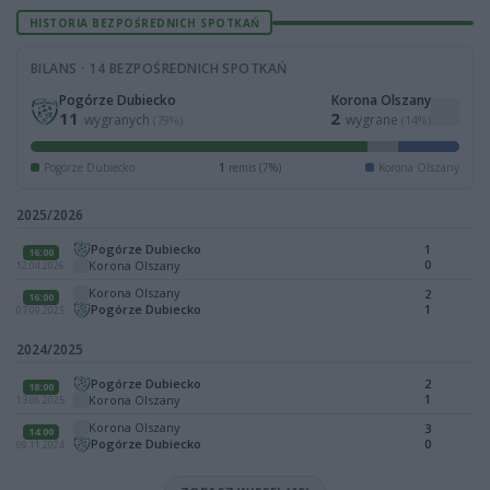
HISTORIA BEZPOŚREDNICH SPOTKAŃ
BILANS · 14 BEZPOŚREDNICH SPOTKAŃ
Pogórze Dubiecko
Korona Olszany
11
2
wygranych
wygrane
(79%)
(14%)
Pogórze Dubiecko
1
remis (7%)
Korona Olszany
2025/2026
Pogórze Dubiecko
1
16:00
0
Korona Olszany
12.04.2026
Korona Olszany
2
16:00
Pogórze Dubiecko
1
07.09.2025
2024/2025
Pogórze Dubiecko
2
18:00
1
Korona Olszany
13.06.2025
Korona Olszany
3
14:00
Pogórze Dubiecko
0
09.11.2024