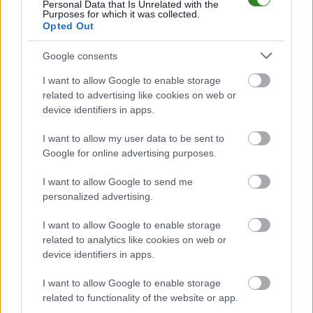
Jak drużyna radzi sobie w sezonie 2025/2026 rozgrywek Jarosław > Klasa
Personal Data that Is Unrelated with the
Purposes for which it was collected.
A Przemyśl przed własną publicznością? Na tej stronie możecie zobaczyć
Opted Out
tabelę uwzględniającą tylko mecze u siebie. W tabeli biorącej pod uwagę
tylko mecze wyjazdowe możecie natomiast sprawdzić jak spisuje się klub
Korona Olszany
.
Google consents
Jarosław > Klasa A Przemyśl - sytuacja w tabeli
I want to allow Google to enable storage
Przed meczami 17. kolejki - Jarosław > Klasa A Przemyśl gospodarze
related to advertising like cookies on web or
(Pogórze Dubiecko) zajmują
10. miejsce
w tabeli. Goście (Korona
device identifiers in apps.
Olszany) plasują się na
8. miejscu.
I want to allow my user data to be sent to
Poniżej znajdziesz także ostatnie mecze obu drużyn oraz statystyki
bramkowe.
Google for online advertising purposes.
Pogórze Dubiecko vs. Korona Olszany - relacja, wynik na żywo,
I want to allow Google to send me
transmisja
personalized advertising.
Wynik meczu Pogórze Dubiecko - Korona Olszany znajdziesz na naszej
stronie zaraz po jego zakończeniu. Jeżeli szukasz informacji meczowych,
I want to allow Google to enable storage
zajrzyj tutaj:
Pogórze Dubiecko vs. Korona Olszany - wynik, składy,
related to analytics like cookies on web or
strzelcy
device identifiers in apps.
Jeżeli w internecie lub TV dostępna jest
transmisja na żywo z meczu
Pogórze Dubiecko vs. Korona Olszany
albo innych spotkań Jarosław >
I want to allow Google to enable storage
Klasa A Przemyśl na pewno znajdziesz takie informacje na naszym
related to functionality of the website or app.
portalu. Możliwe jednak, że nigdzie nie pojawi się stream online z tego