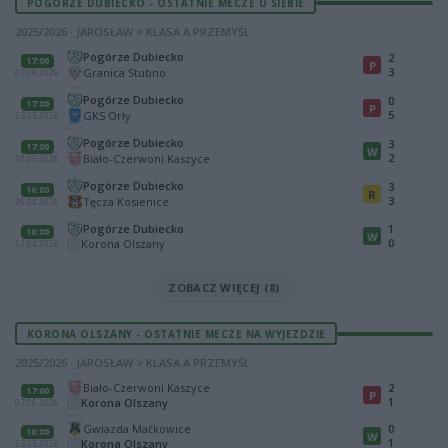
POGÓRZE DUBIECKO - OSTATNIE MECZE U SIEBIE
2025/2026 · JAROSŁAW > KLASA A PRZEMYŚL
Pogórze Dubiecko
2
17:00
P
3
Granica Stubno
07.06.2026
Pogórze Dubiecko
0
17:00
P
5
GKS Orły
23.05.2026
Pogórze Dubiecko
3
17:00
W
2
Biało-Czerwoni Kaszyce
10.05.2026
Pogórze Dubiecko
3
16:00
R
3
Tęcza Kosienice
26.04.2026
Pogórze Dubiecko
1
16:00
W
0
Korona Olszany
12.04.2026
ZOBACZ WIĘCEJ (8)
KORONA OLSZANY - OSTATNIE MECZE NA WYJEZDZIE
2025/2026 · JAROSŁAW > KLASA A PRZEMYŚL
Biało-Czerwoni Kaszyce
2
17:00
P
1
Korona Olszany
07.06.2026
Gwiazda Maćkowice
0
16:00
W
1
Korona Olszany
23.05.2026