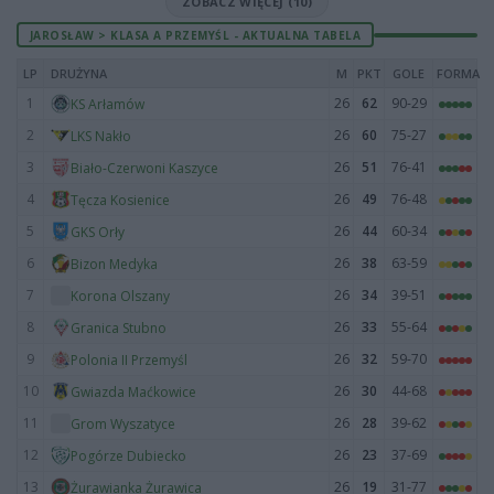
ZOBACZ WIĘCEJ (10)
JAROSŁAW > KLASA A PRZEMYŚL - AKTUALNA TABELA
LP
DRUŻYNA
M
PKT
GOLE
FORMA
1
26
62
90-29
KS Arłamów
2
26
60
75-27
LKS Nakło
3
26
51
76-41
Biało-Czerwoni Kaszyce
4
26
49
76-48
Tęcza Kosienice
5
26
44
60-34
GKS Orły
6
26
38
63-59
Bizon Medyka
7
26
34
39-51
Korona Olszany
8
26
33
55-64
Granica Stubno
9
26
32
59-70
Polonia II Przemyśl
10
26
30
44-68
Gwiazda Maćkowice
11
26
28
39-62
Grom Wyszatyce
12
26
23
37-69
Pogórze Dubiecko
13
26
19
31-77
Żurawianka Żurawica