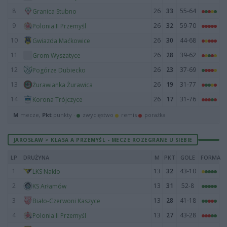
8
26
33
55-64
Granica Stubno
9
26
32
59-70
Polonia II Przemyśl
10
26
30
44-68
Gwiazda Maćkowice
11
26
28
39-62
Grom Wyszatyce
12
26
23
37-69
Pogórze Dubiecko
13
26
19
31-77
Żurawianka Żurawica
14
26
17
31-76
Korona Trójczyce
M
mecze,
Pkt
punkty ·
zwycięstwo
remis
porażka
JAROSŁAW > KLASA A PRZEMYŚL - MECZE ROZEGRANE U SIEBIE
LP
DRUŻYNA
M
PKT
GOLE
FORMA
1
13
32
43-10
LKS Nakło
2
13
31
52-8
KS Arłamów
3
13
28
41-18
Biało-Czerwoni Kaszyce
4
13
27
43-28
Polonia II Przemyśl