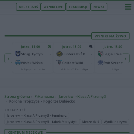
MECZE DZIŚ
WYNIKI LIVE
TRANSMISJE
NEWSY
WYNIKI NA ŻYWO
U
Jutro, 11:00
Jutro, 13:00
Jutro, 13:00
2
Podbeskidzie Bielsko-Biała
-
-
-
Strug Tyczyn
Hunters PSŻ Poznań
Legia II Warszawa
‹
›
2
sk
-
-
-
Wisłok Wiśniowa
Cellfast Wilki Krosno
Świt Szczecin
IV liga podkarpacka
Metalkas 2. Ekstraliga
II liga
Strona główna
Piłka nożna
Jarosław > Klasa A Przemyśl
Korona Trójczyce – Pogórze Dubiecko
ZOBACZ TEŻ
Jarosław > Klasa A Przemyśl - terminarz
Jarosław > Klasa A Przemyśl - tabela/statystyki
Mecze dziś
Wyniki na żywo
CENTRUM MECZOWE