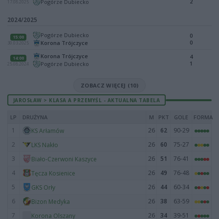
2
Pogórze Dubiecko
17.08.2025
2024/2025
Pogórze Dubiecko
0
15:00
0
Korona Trójczyce
30.03.2025
Korona Trójczyce
4
14:00
1
Pogórze Dubiecko
25.08.2024
ZOBACZ WIĘCEJ (10)
JAROSŁAW > KLASA A PRZEMYŚL - AKTUALNA TABELA
LP
DRUŻYNA
M
PKT
GOLE
FORMA
1
26
62
90-29
KS Arłamów
2
26
60
75-27
LKS Nakło
3
26
51
76-41
Biało-Czerwoni Kaszyce
4
26
49
76-48
Tęcza Kosienice
5
26
44
60-34
GKS Orły
6
26
38
63-59
Bizon Medyka
7
26
34
39-51
Korona Olszany