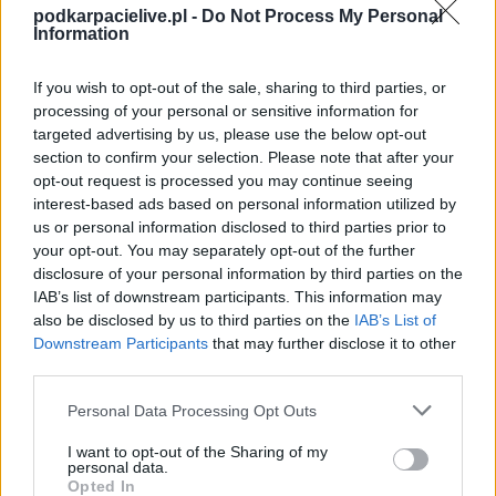
zostanie w ramach Jarosław > Klasa A Przemyśl (1. kolejki - Jarosław >
podkarpacielive.pl -
Do Not Process My Personal
Klasa A Przemyśl).
Information
Na stronie
PodkarpacieLive.pl
znajdziesz
wynik meczu, strzelców
bramek, kartki, składy, statystyki i informacje o przebiegu
If you wish to opt-out of the sale, sharing to third parties, or
spotkania
. To kompletne źródło danych dla kibiców i pasjonatów
processing of your personal or sensitive information for
lokalnej piłki nożnej. Jeżeli aktualnie nie widzisz tutaj danych z pewnością
targeted advertising by us, please use the below opt-out
pracujemy nad tym żeby je uzupełnić.
section to confirm your selection. Please note that after your
Wynik meczu Korona Trójczyce vs Pogórze Dubiecko
opt-out request is processed you may continue seeing
Po zakończeniu spotkania automatycznie publikujemy
oficjalny wynik
interest-based ads based on personal information utilized by
spotkania
, a także dane meczowe, jeśli są dostępne.
us or personal information disclosed to third parties prior to
your opt-out. You may separately opt-out of the further
Pełny harmonogram rozgrywek dostępny jest tutaj:
Jarosław > Klasa A
Przemyśl - terminarz
disclosure of your personal information by third parties on the
.
IAB’s list of downstream participants. This information may
Informacje o składach i strzelcach
also be disclosed by us to third parties on the
IAB’s List of
W miarę dostępności danych, publikujemy
składy wyjściowe,
Downstream Participants
that may further disclose it to other
rezerwowych, zmiany oraz listę strzelców bramek
. Informacje te
third parties.
aktualizujemy zależnie od poziomu ligi i dostępnych źródeł.
Please note that this website/app uses one or more Google
Personal Data Processing Opt Outs
Śledź mecze swojej drużyny
services and may gather and store information including but
Jeśli jesteś kibicem klubu Korona Trójczyce lub Pogórze Dubiecko -
not limited to your visit or usage behaviour. You may click to
I want to opt-out of the Sharing of my
zaglądaj tutaj częściej. Nasz serwis regularnie dostarcza informacje o
personal data.
grant or deny consent to Google and its third-party tags to
terminach meczów, wynikach, transferach i newsach klubowych
.
Opted In