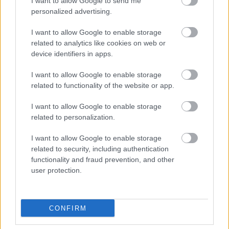
I want to allow Google to send me
transmisja
personalized advertising.
Wynik meczu Korona Trójczyce - Pogórze Dubiecko znajdziesz na naszej
stronie zaraz po jego zakończeniu. Jeżeli szukasz informacji meczowych,
I want to allow Google to enable storage
zajrzyj tutaj:
Korona Trójczyce vs. Pogórze Dubiecko - wynik,
related to analytics like cookies on web or
składy, strzelcy
device identifiers in apps.
Jeżeli w internecie lub TV dostępna jest
transmisja na żywo z meczu
Korona Trójczyce vs. Pogórze Dubiecko
albo innych spotkań
I want to allow Google to enable storage
Jarosław > Klasa A Przemyśl na pewno znajdziesz takie informacje na
related to functionality of the website or app.
naszym portalu. Możliwe jednak, że nigdzie nie pojawi się stream online z
tego pojedynku. Śledź portal podkarpacieLIVE.pl i bądź na bieżąco.
I want to allow Google to enable storage
related to personalization.
Asseco Resovia
Developres Rzeszów
ITA TOOLS Stal Mielec
I want to allow Google to enable storage
|
|
|
Cellfast Wilki Krosno
Texom Stal Rzeszów
Stal Mielec
related to security, including authentication
|
|
|
Motor Lublin
functionality and fraud prevention, and other
Stal Rzeszów
Stal Stalowa Wola
Wisła Kraków
|
|
|
|
user protection.
Resovia
Wieczysta Kraków
Sandecja Nowy Sącz
|
|
|
Siarka Tarnobrzeg
Wisłoka Dębica
4 liga podkarpacka
|
|
|
JKS Jarosław
Karpaty Krosno
|
CONFIRM
Mecze dziś
Wyniki LIVE
Transmisje
O nas
Kontakt
|
|
|
|
|