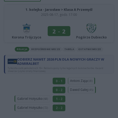
1. kolejka - Jarosław > Klasa A Przemyśl
2025-08-17, godz. 17:00
2
-
2
Korona Trójczyce
Pogórze Dubiecko
RELACJA
BEZPOŚREDNIE MECZE
TABELA
OSTATNIE MECZE
ODBIERZ NAWET 2026 PLN DLA NOWYCH GRACZY W
ADMIRALBET
Tylko dla osób pełnoletnich 18+. Reklamujemy tylko legalnych bukmacherów. Hazard
stwarza ryzyko straty finansowej.
Antoni Zając
0 - 1
(8)
Dawid Galej
0 - 2
(45)
Gabriel Hołyszko
1 - 2
(68)
Gabriel Hołyszko
2 - 2
(72)