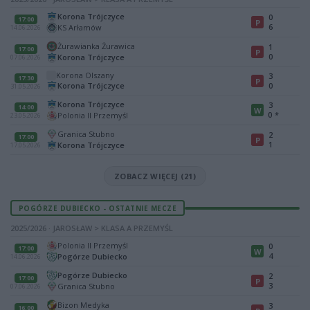
Korona Trójczyce
0
17:00
P
6
KS Arłamów
14.06.2026
Żurawianka Żurawica
1
17:00
P
0
Korona Trójczyce
07.06.2026
Korona Olszany
3
17:30
P
Korona Trójczyce
0
31.05.2026
Korona Trójczyce
3
14:00
W
0
*
Polonia II Przemyśl
23.05.2026
Granica Stubno
2
17:00
P
1
Korona Trójczyce
17.05.2026
ZOBACZ WIĘCEJ (21)
POGÓRZE DUBIECKO - OSTATNIE MECZE
2025/2026 · JAROSŁAW > KLASA A PRZEMYŚL
Polonia II Przemyśl
0
17:00
W
4
Pogórze Dubiecko
14.06.2026
Pogórze Dubiecko
2
17:00
P
3
Granica Stubno
07.06.2026
Bizon Medyka
3
16:00