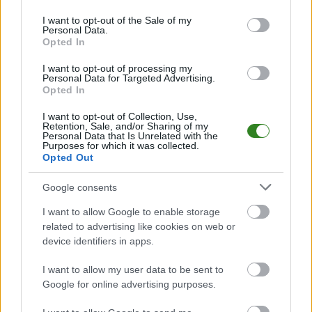
use your data for below specified purposes in below Google
PodkarpacieLive.pl to największa baza
meczów lokalnych drużyn
consent section.
I want to opt-out of the Sale of my
piłkarskich
w województwie. Sprawdź nasze relacje, śledź ulubioną ligę i
Personal Data.
bądź na bieżąco z wydarzeniami z boisk!
Opted In
Analiza przed meczem: Korona Trójczyce vs Pogórze Dubiecko
I want to opt-out of processing my
Mecz
Korona Trójczyce - Pogórze Dubiecko
Personal Data for Targeted Advertising.
odbędzie się w ramach 1.
Opted In
kolejki - Jarosław > Klasa A Przemyśl. Spotkanie zostanie rozegrane w dniu
17 sierpnia 2025. Początek meczu o godz. 17:00.
I want to opt-out of Collection, Use,
Korona Trójczyce
przystępuje do tego spotkania w roli gospodarza. Jak
Retention, Sale, and/or Sharing of my
drużyna radzi sobie w sezonie 2025/2026 rozgrywek Jarosław > Klasa A
Personal Data that Is Unrelated with the
Purposes for which it was collected.
Przemyśl przed własną publicznością? Na tej stronie możecie zobaczyć
Opted Out
tabelę uwzględniającą tylko mecze u siebie. W tabeli biorącej pod uwagę
tylko mecze wyjazdowe możecie natomiast sprawdzić jak spisuje się klub
Pogórze Dubiecko
.
Google consents
Jarosław > Klasa A Przemyśl - sytuacja w tabeli
I want to allow Google to enable storage
Przed meczami 1. kolejki - Jarosław > Klasa A Przemyśl gospodarze
related to advertising like cookies on web or
(Korona Trójczyce) zajmują
14. miejsce
w tabeli. Goście (Pogórze
device identifiers in apps.
Dubiecko) plasują się na
10. miejscu.
I want to allow my user data to be sent to
Poniżej znajdziesz także ostatnie mecze obu drużyn oraz statystyki
bramkowe.
Google for online advertising purposes.
Korona Trójczyce vs. Pogórze Dubiecko - relacja, wynik na żywo,