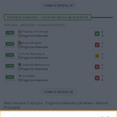
ZOBACZ WIĘCEJ (8)
POGÓRZE DUBIECKO - OSTATNIE MECZE NA WYJEZDZIE
2025/2026 · JAROSŁAW > KLASA A PRZEMYŚL
Polonia II Przemyśl
0
17:00
W
4
Pogórze Dubiecko
14.06.2026
Bizon Medyka
3
16:00
P
1
Pogórze Dubiecko
31.05.2026
Grom Wyszatyce
2
17:00
R
Pogórze Dubiecko
2
17.05.2026
Gwiazda Maćkowice
2
17:00
P
1
Pogórze Dubiecko
02.05.2026
LKS Nakło
7
15:00
P
0
Pogórze Dubiecko
18.04.2026
ZOBACZ WIĘCEJ (8)
Mecz Korona Trójczyce - Pogórze Dubiecko (Jarosław > Klasa A
Przemyśl)
Spotkanie pomiędzy
Korona Trójczyce i Pogórze Dubiecko
rozegrane