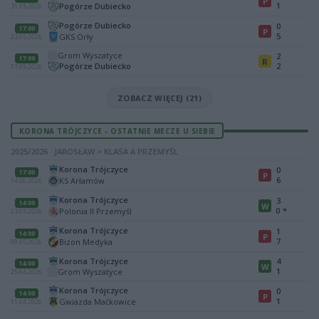
P
1
Pogórze Dubiecko
31.05.2026
Pogórze Dubiecko
0
17:00
P
5
GKS Orły
23.05.2026
Grom Wyszatyce
2
17:00
R
Pogórze Dubiecko
2
17.05.2026
ZOBACZ WIĘCEJ (21)
KORONA TRÓJCZYCE - OSTATNIE MECZE U SIEBIE
2025/2026 · JAROSŁAW > KLASA A PRZEMYŚL
Korona Trójczyce
0
17:00
P
6
KS Arłamów
14.06.2026
Korona Trójczyce
3
14:00
W
0
*
Polonia II Przemyśl
23.05.2026
Korona Trójczyce
1
14:00
P
7
Bizon Medyka
09.05.2026
Korona Trójczyce
4
14:00
W
1
Grom Wyszatyce
25.04.2026
Korona Trójczyce
0
14:00
P
1
Gwiazda Maćkowice
11.04.2026