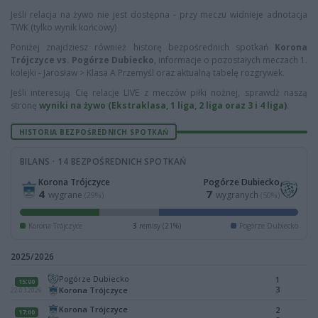
Jeśli relacja na żywo nie jest dostępna - przy meczu widnieje adnotacja
TWK (tylko wynik końcowy)
Poniżej znajdziesz również historę bezpośrednich spotkań
Korona
Trójczyce vs. Pogórze Dubiecko
, informacje o pozostałych meczach 1.
kolejki - Jarosław > Klasa A Przemyśl oraz aktualną tabelę rozgrywek.
Jeśli interesują Cię relacje LIVE z meczów piłki nożnej, sprawdź naszą
stronę
wyniki na żywo (Ekstraklasa, 1 liga, 2 liga oraz 3 i 4 liga)
.
HISTORIA BEZPOŚREDNICH SPOTKAŃ
BILANS · 14 BEZPOŚREDNICH SPOTKAŃ
Korona Trójczyce
Pogórze Dubiecko
4
7
wygrane
wygranych
(29%)
(50%)
Korona Trójczyce
3
remisy (21%)
Pogórze Dubiecko
2025/2026
Pogórze Dubiecko
1
15:00
3
Korona Trójczyce
22.03.2026
Korona Trójczyce
2
17:00