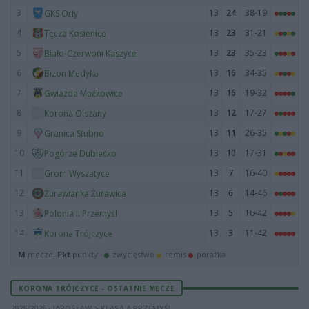
3
13
24
38-19
GKS Orły
4
13
23
31-21
Tęcza Kosienice
5
13
23
35-23
Biało-Czerwoni Kaszyce
6
13
16
34-35
Bizon Medyka
7
13
16
19-32
Gwiazda Maćkowice
8
13
12
17-27
Korona Olszany
9
13
11
26-35
Granica Stubno
10
13
10
17-31
Pogórze Dubiecko
11
13
7
16-40
Grom Wyszatyce
12
13
6
14-46
Żurawianka Żurawica
13
13
5
16-42
Polonia II Przemyśl
14
13
3
11-42
Korona Trójczyce
M
mecze,
Pkt
punkty ·
zwycięstwo
remis
porażka
KORONA TRÓJCZYCE - OSTATNIE MECZE
2025/2026 · JAROSŁAW > KLASA A PRZEMYŚL