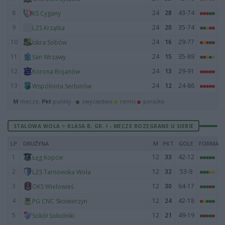
8
24
28
43-74
KS Cygany
9
24
20
35-74
LZS Krzątka
10
24
16
29-77
Iskra Sobów
11
24
15
35-89
San Wrzawy
12
24
13
29-91
Korona Bojanów
13
24
12
24-86
Wspólnota Serbinów
M
mecze,
Pkt
punkty ·
zwycięstwo
remis
porażka
STALOWA WOLA > KLASA B, GR. I - MECZE ROZEGRANE U SIEBIE
LP
DRUŻYNA
M
PKT
GOLE
FORMA
1
12
33
42-12
Łęg Kopcie
2
12
32
53-9
LZS Tarnowska Wola
3
12
30
64-17
OKS Wielowieś
4
12
24
42-18
PG CNC Skowierzyn
5
12
21
49-19
Sokół Sokolniki