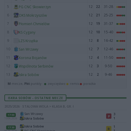
5
12
22
31-28
PG CNC Skowierzyn
6
12
21
25-25
OKS Mokrzyszów
7
12
19
31-37
Płomień Chmielów
8
12
10
15-40
KS Cygany
9
12
8
16-42
LZS Krzątka
10
12
7
12-46
San Wrzawy
11
12
4
11-50
Korona Bojanów
12
12
3
9-50
Wspólnota Serbinów
13
12
2
9-46
Iskra Sobów
M
mecze,
Pkt
punkty ·
zwycięstwo
remis
porażka
ISKRA SOBÓW - OSTATNIE MECZE
2025/2026 · STALOWA WOLA > KLASA B, GR. I
San Wrzawy
3
17:00
P
1
Iskra Sobów
13.06.2026
Iskra Sobów
1
17:30
R
1
PG CNC Skowierzyn
06.06.2026