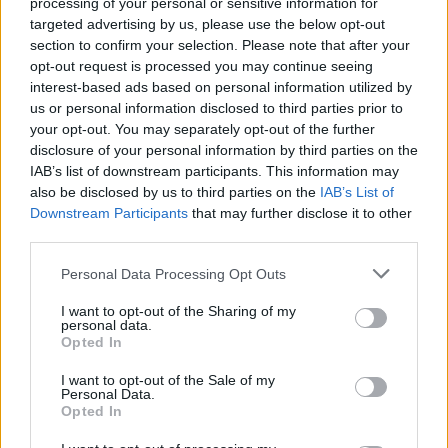
processing of your personal or sensitive information for
spotkania
. To kompletne źródło danych dla kibiców i pasjonatów
targeted advertising by us, please use the below opt-out
lokalnej piłki nożnej. Jeżeli aktualnie nie widzisz tutaj danych z pewnością
pracujemy nad tym żeby je uzupełnić.
section to confirm your selection. Please note that after your
opt-out request is processed you may continue seeing
Wynik meczu Iskra Sobów vs OKS Mokrzyszów
interest-based ads based on personal information utilized by
Po zakończeniu spotkania automatycznie publikujemy
oficjalny wynik
us or personal information disclosed to third parties prior to
spotkania
, a także dane meczowe, jeśli są dostępne.
your opt-out. You may separately opt-out of the further
Pełny harmonogram rozgrywek dostępny jest tutaj:
disclosure of your personal information by third parties on the
Stalowa Wola >
Klasa B, gr. I - terminarz
.
IAB’s list of downstream participants. This information may
also be disclosed by us to third parties on the
IAB’s List of
Informacje o składach i strzelcach
Downstream Participants
that may further disclose it to other
W miarę dostępności danych, publikujemy
składy wyjściowe,
third parties.
rezerwowych, zmiany oraz listę strzelców bramek
. Informacje te
aktualizujemy zależnie od poziomu ligi i dostępnych źródeł.
Please note that this website/app uses one or more Google
Personal Data Processing Opt Outs
services and may gather and store information including but
Śledź mecze swojej drużyny
not limited to your visit or usage behaviour. You may click to
I want to opt-out of the Sharing of my
Jeśli jesteś kibicem klubu Iskra Sobów lub OKS Mokrzyszów - zaglądaj tutaj
personal data.
grant or deny consent to Google and its third-party tags to
częściej. Nasz serwis regularnie dostarcza informacje o
terminach
Opted In
use your data for below specified purposes in below Google
meczów, wynikach, transferach i newsach klubowych
.
consent section.
I want to opt-out of the Sale of my
PodkarpacieLive.pl to największa baza
meczów lokalnych drużyn
Personal Data.
piłkarskich
w województwie. Sprawdź nasze relacje, śledź ulubioną ligę i
Opted In
bądź na bieżąco z wydarzeniami z boisk!