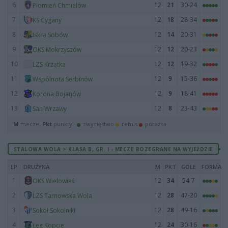
6
12
21
30-24
Płomień Chmielów
7
12
18
28-34
KS Cygany
8
12
14
20-31
Iskra Sobów
9
12
12
20-23
OKS Mokrzyszów
10
12
12
19-32
LZS Krzątka
11
12
9
15-36
Wspólnota Serbinów
12
12
9
18-41
Korona Bojanów
13
12
8
23-43
San Wrzawy
M
mecze,
Pkt
punkty ·
zwycięstwo
remis
porażka
STALOWA WOLA > KLASA B, GR. I - MECZE ROZEGRANE NA WYJEŹDZIE
LP
DRUŻYNA
M
PKT
GOLE
FORMA
1
12
34
54-7
OKS Wielowieś
2
12
28
47-20
LZS Tarnowska Wola
3
12
28
49-16
Sokół Sokolniki
4
12
24
30-16
Łęg Kopcie