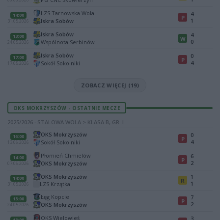
LZS Tarnowska Wola
4
14:00
P
1
Iskra Sobów
31.05.2026
Iskra Sobów
4
13:00
W
0
Wspólnota Serbinów
24.05.2026
Iskra Sobów
0
17:00
P
4
Sokół Sokolniki
17.05.2026
ZOBACZ WIĘCEJ (19)
OKS MOKRZYSZÓW - OSTATNIE MECZE
2025/2026 · STALOWA WOLA > KLASA B, GR. I
OKS Mokrzyszów
0
16:00
P
4
Sokół Sokolniki
13.06.2026
Płomień Chmielów
6
14:00
P
2
OKS Mokrzyszów
07.06.2026
OKS Mokrzyszów
1
14:00
R
1
LZS Krzątka
31.05.2026
Łęg Kopcie
7
13:00
P
2
OKS Mokrzyszów
24.05.2026
OKS Wielowieś
3
13:00