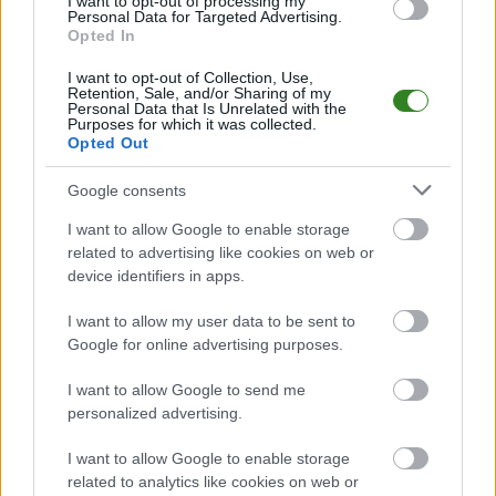
I want to opt-out of processing my
Analiza przed meczem: Iskra Sobów vs OKS Mokrzyszów
Personal Data for Targeted Advertising.
Opted In
Mecz
Iskra Sobów - OKS Mokrzyszów
odbędzie się w ramach 14.
kolejki - Stalowa Wola > Klasa B, gr. I. Spotkanie zostanie rozegrane w dniu
22 marca 2026. Początek meczu o godz. 11:00.
I want to opt-out of Collection, Use,
Retention, Sale, and/or Sharing of my
Iskra Sobów
przystępuje do tego spotkania w roli gospodarza. Jak
Personal Data that Is Unrelated with the
Purposes for which it was collected.
drużyna radzi sobie w sezonie 2025/2026 rozgrywek Stalowa Wola >
Opted Out
Klasa B, gr. I przed własną publicznością? Na tej stronie możecie
zobaczyć tabelę uwzględniającą tylko mecze u siebie. W tabeli biorącej
pod uwagę tylko mecze wyjazdowe możecie natomiast sprawdzić jak
Google consents
spisuje się klub
OKS Mokrzyszów
.
I want to allow Google to enable storage
Stalowa Wola > Klasa B, gr. I - sytuacja w tabeli
related to advertising like cookies on web or
Przed meczami 14. kolejki - Stalowa Wola > Klasa B, gr. I gospodarze
device identifiers in apps.
(Iskra Sobów) zajmują
13. miejsce
w tabeli. Goście (OKS Mokrzyszów)
plasują się na
6. miejscu.
I want to allow my user data to be sent to
Poniżej znajdziesz także ostatnie mecze obu drużyn oraz statystyki
Google for online advertising purposes.
bramkowe.
I want to allow Google to send me
Iskra Sobów vs. OKS Mokrzyszów - relacja, wynik na żywo,
personalized advertising.
transmisja
Wynik meczu Iskra Sobów - OKS Mokrzyszów znajdziesz na naszej stronie
I want to allow Google to enable storage
zaraz po jego zakończeniu. Jeżeli szukasz informacji meczowych, zajrzyj
related to analytics like cookies on web or
tutaj:
Iskra Sobów vs. OKS Mokrzyszów - wynik, składy, strzelcy