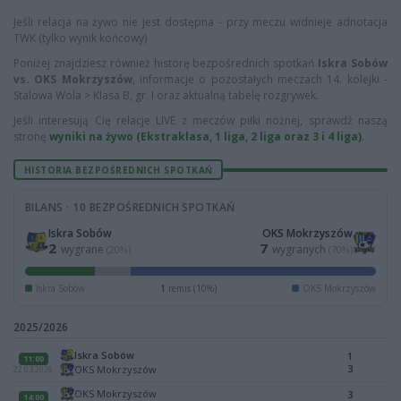
Jeśli relacja na żywo nie jest dostępna - przy meczu widnieje adnotacja
TWK (tylko wynik końcowy)
Poniżej znajdziesz również historę bezpośrednich spotkań
Iskra Sobów
vs. OKS Mokrzyszów
, informacje o pozostałych meczach 14. kolejki -
Stalowa Wola > Klasa B, gr. I oraz aktualną tabelę rozgrywek.
Jeśli interesują Cię relacje LIVE z meczów piłki nożnej, sprawdź naszą
stronę
wyniki na żywo (Ekstraklasa, 1 liga, 2 liga oraz 3 i 4 liga)
.
HISTORIA BEZPOŚREDNICH SPOTKAŃ
BILANS · 10 BEZPOŚREDNICH SPOTKAŃ
Iskra Sobów
OKS Mokrzyszów
2
7
wygrane
wygranych
(20%)
(70%)
Iskra Sobów
1
remis (10%)
OKS Mokrzyszów
2025/2026
Iskra Sobów
1
11:00
3
OKS Mokrzyszów
22.03.2026
OKS Mokrzyszów
3
14:00