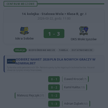
CENTRUM MECZOWE
14. kolejka - Stalowa Wola > Klasa B, gr. I
2026-03-22, godz. 11:00
1
-
3
Iskra Sobów
OKS Mokrzyszów
RELACJA
BEZPOŚREDNIE MECZE
TABELA
OSTATNIE MECZE
ODBIERZ NAWET 2026 PLN DLA NOWYCH GRACZY W
ADMIRALBET
Tylko dla osób pełnoletnich 18+. Reklamujemy tylko legalnych bukmacherów. Hazard
stwarza ryzyko straty finansowej.
Dawid Krociel
0 - 1
(7)
Kamil Kalita
0 - 2
(13)
Mateusz Rejczyk
1 - 2
(37)
Adrian Dąbek
1 - 3
(92)