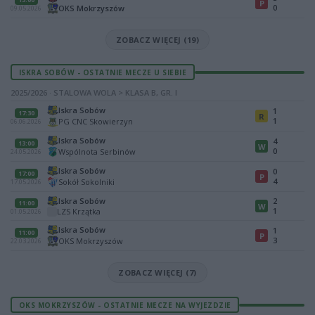
P
0
OKS Mokrzyszów
09.05.2026
ZOBACZ WIĘCEJ (19)
ISKRA SOBÓW - OSTATNIE MECZE U SIEBIE
2025/2026 · STALOWA WOLA > KLASA B, GR. I
Iskra Sobów
1
17:30
R
1
PG CNC Skowierzyn
06.06.2026
Iskra Sobów
4
13:00
W
0
Wspólnota Serbinów
24.05.2026
Iskra Sobów
0
17:00
P
4
Sokół Sokolniki
17.05.2026
Iskra Sobów
2
11:00
W
1
LZS Krzątka
01.05.2026
Iskra Sobów
1
11:00
P
3
OKS Mokrzyszów
22.03.2026
ZOBACZ WIĘCEJ (7)
OKS MOKRZYSZÓW - OSTATNIE MECZE NA WYJEZDZIE