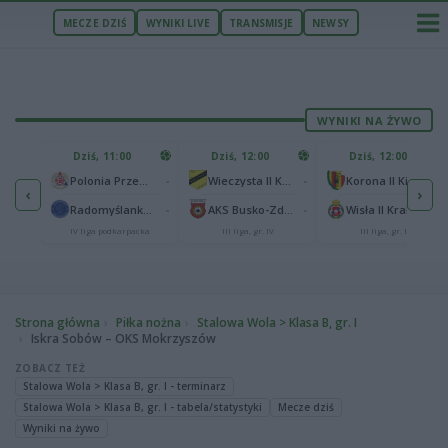
MECZE DZIŚ
WYNIKI LIVE
TRANSMISJE
NEWSY
WYNIKI NA ŻYWO
U
Dziś, 11:00
Dziś, 12:00
Dziś, 12:00
1
Polonia Warszawa
-
-
-
Polonia Przemyśl
Wieczysta II Kraków
Korona II Kielce
‹
›
1
ów
-
-
-
Radomyślanka Radomyśl Wielki
AKS Busko-Zdrój
Wisła II Kraków
IV liga podkarpacka
III liga, gr. IV
III liga, gr. IV
Strona główna
Piłka nożna
Stalowa Wola > Klasa B, gr. I
Iskra Sobów – OKS Mokrzyszów
ZOBACZ TEŻ
Stalowa Wola > Klasa B, gr. I - terminarz
Stalowa Wola > Klasa B, gr. I - tabela/statystyki
Mecze dziś
Wyniki na żywo