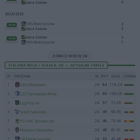
0
Iskra Sobów
10.08.2025
2024/2025
OKS Mokrzyszów
3
16:00
2
Iskra Sobów
04.05.2025
Iskra Sobów
3
13:00
1
OKS Mokrzyszów
22.09.2024
ZOBACZ WIĘCEJ (6)
STALOWA WOLA > KLASA B, GR. I - AKTUALNA TABELA
LP
DRUŻYNA
M
PKT
GOLE
FORMA
1
24
64
118-24
OKS Wielowieś
2
24
60
100-29
LZS Tarnowska Wola
3
24
57
72-28
Łęg Kopcie
4
24
49
98-35
Sokół Sokolniki
5
24
46
73-46
PG CNC Skowierzyn
6
24
40
61-61
Płomień Chmielów
7
24
33
45-48
OKS Mokrzyszów