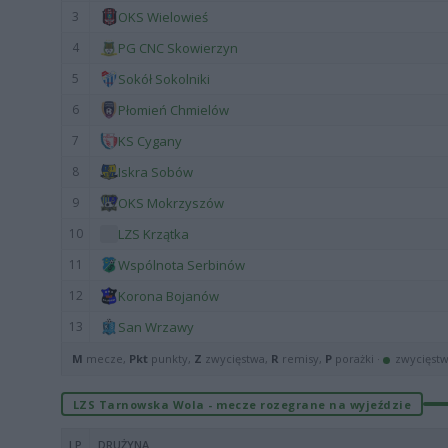
3
OKS Wielowieś
4
PG CNC Skowierzyn
5
Sokół Sokolniki
6
Płomień Chmielów
7
KS Cygany
8
Iskra Sobów
9
OKS Mokrzyszów
10
LZS Krzątka
11
Wspólnota Serbinów
12
Korona Bojanów
13
San Wrzawy
M
mecze,
Pkt
punkty,
Z
zwycięstwa,
R
remisy,
P
porażki ·
zwycięst
LZS Tarnowska Wola - mecze rozegrane na wyjeździe
LP
DRUŻYNA