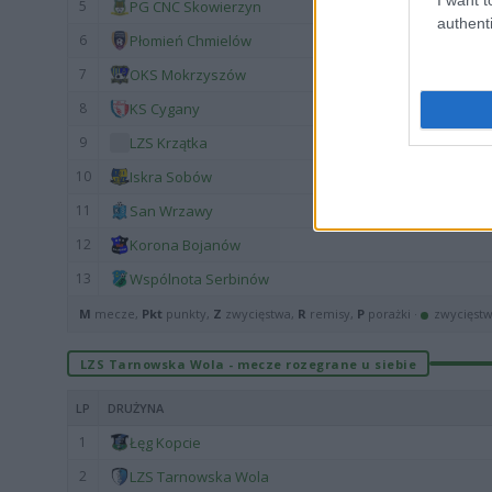
5
PG CNC Skowierzyn
authenti
6
Płomień Chmielów
7
OKS Mokrzyszów
8
KS Cygany
9
LZS Krzątka
10
Iskra Sobów
11
San Wrzawy
12
Korona Bojanów
13
Wspólnota Serbinów
M
mecze,
Pkt
punkty,
Z
zwycięstwa,
R
remisy,
P
porażki ·
zwycięst
LZS Tarnowska Wola - mecze rozegrane u siebie
LP
DRUŻYNA
1
Łęg Kopcie
2
LZS Tarnowska Wola