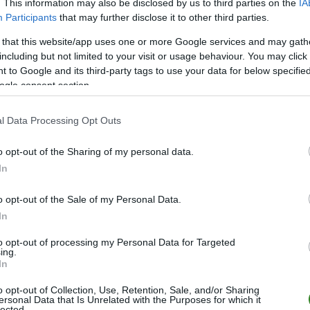
POKA
. This information may also be disclosed by us to third parties on the
IA
Participants
that may further disclose it to other third parties.
 that this website/app uses one or more Google services and may gath
including but not limited to your visit or usage behaviour. You may click 
LIGA
MIEJSCE
 to Google and its third-party tags to use your data for below specifi
ogle consent section.
r. I
2.
r. I
3.
l Data Processing Opt Outs
r. I
8.
o opt-out of the Sharing of my personal data.
r. I
10.
In
r. I
5.
o opt-out of the Sale of my Personal Data.
In
ZOBACZ WIĘCEJ (12)
to opt-out of processing my Personal Data for Targeted
ing.
In
o opt-out of Collection, Use, Retention, Sale, and/or Sharing
ersonal Data that Is Unrelated with the Purposes for which it
lected.