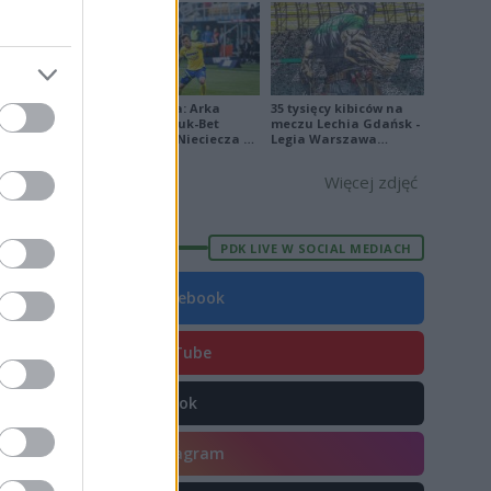
4
11
W
0
4
W
1
Ekstraklasa: Arka
35 tysięcy kibiców na
Gdynia - Bruk-Bet
meczu Lechia Gdańsk -
2
Termalica Nieciecza 2-
Legia Warszawa
W
4
3 [ZDJĘCIA]
[OPRAWA, ZDJĘCIA]
Więcej zdjęć
1
W
0
PDK LIVE W SOCIAL MEDIACH
Facebook
E
FORMA
YouTube
24
29
TikTok
8
Instagram
5