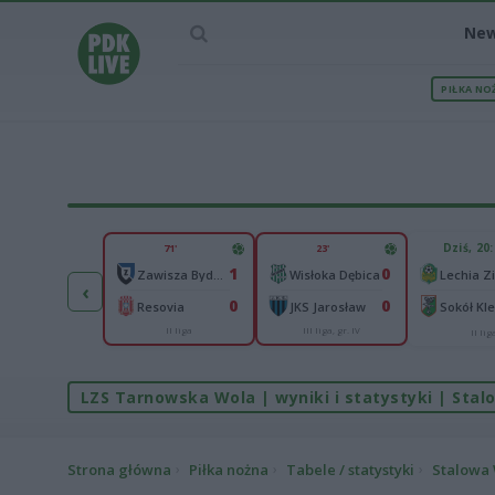
Ne
PIŁKA NO
IEC MECZU
Dziś, 20
71'
23'
3
1
0
Pogoń Szczecin
Zawisza Bydgoszcz
Wisłoka Dębica
‹
1
0
0
tor Lublin
Resovia
JKS Jarosław
Sokół Kl
II liga
III liga, gr. IV
Ekstraklasa
II lig
LZS Tarnowska Wola | wyniki i statystyki | Stalo
Strona główna
Piłka nożna
Tabele / statystyki
Stalowa W