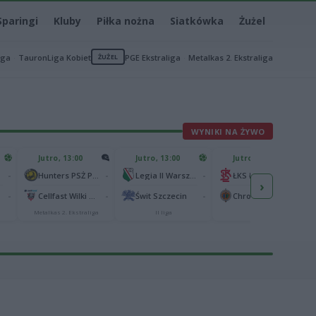
Sparingi
Kluby
Piłka nożna
Siatkówka
Żużel
iga
TauronLiga Kobiet
ŻUŻEL
PGE Ekstraliga
Metalkas 2. Ekstraliga
WYNIKI NA ŻYWO
Jutro, 13:00
Jutro, 13:00
Jutro, 14:30
-
-
-
-
Hunters PSŻ Poznań
Legia II Warszawa
ŁKS Łódź
›
-
-
-
-
Cellfast Wilki Krosno
Świt Szczecin
Chrobry Głogów
Metalkas 2. Ekstraliga
II liga
I liga