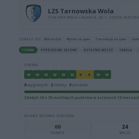
LZS Tarnowska Wola
STALOWA WOLA > KLASA B, GR. I · SEZON 2025/202
ZOBACZ TEŻ:
Mecze dziś
Wyniki na żywo
Transmisje na żywo
Gieł
FORMA
POPRZEDNIE SEZONY
OSTATNIE MECZE
TABELA
FORMA
W
W
W
W
W
W
R
R
W
W
8
wygranych ·
2
remisy ·
0
porażek
Zdobyli 26 z 30 możliwych punktów w ostatnich 10 meczac
BILANS SEZONU 2025/2026
60
24
PUNKTY
MECZE