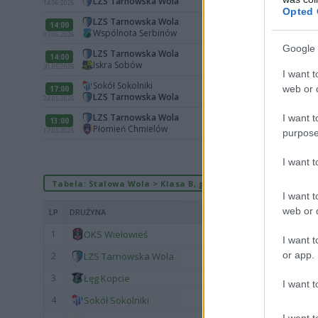
LZS Tarnowska Wola
14.06.2026
Opted 
LZS Tarnowska Wola
14:00
Wspólnota Serbinów
07.06.2026
Google 
LZS Tarnowska Wola
14:00
Iskra Sobów
31.05.2026
I want t
Sokół Sokolniki
web or d
17:00
LZS Tarnowska Wola
24.05.2026
LZS Tarnowska Wola
I want t
13:00
Płomień Chmielów
17.05.2026
purpose
I want 
Tabela: Stalowa Wola > Klasa B, gr. I (sezon 2025/2026)
I want t
web or d
LP
DRUŻYNA
1
OKS Wielowieś
I want t
or app.
2
LZS Tarnowska Wola
3
Łęg Kopcie
I want t
4
Sokół Sokolniki
I want t