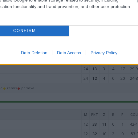
24
46
14
4
6
73-4
cation functionality and fraud prevention, and other user protection.
24
40
13
1
10
61-6
24
33
10
3
11
45-4
24
28
9
1
14
43-7
CONFIRM
24
20
6
2
16
35-7
24
16
4
4
16
29-7
Data Deletion
Data Access
Privacy Policy
24
15
4
3
17
35-8
24
13
3
4
17
29-9
24
12
4
0
20
24-8
wo
remis
porażka
M
PKT
Z
R
P
GOL
12
33
11
0
1
42-1
12
32
10
2
0
53-