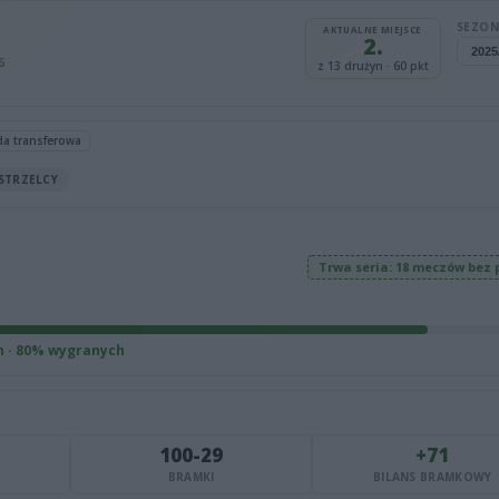
SEZON
AKTUALNE MIEJSCE
2.
6
z 13 drużyn · 60 pkt
da transferowa
STRZELCY
Trwa seria: 18 meczów bez 
h · 80% wygranych
100-29
+71
BRAMKI
BILANS BRAMKOWY