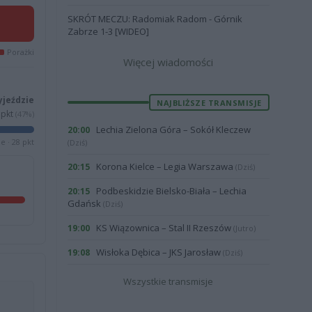
SKRÓT MECZU: Radomiak Radom - Górnik
Zabrze 1-3 [WIDEO]
Porażki
Więcej wiadomości
yjeździe
NAJBLIŻSZE TRANSMISJE
pkt
(47%)
Lechia Zielona Góra – Sokół Kleczew
20:00
e · 28 pkt
(Dziś)
Korona Kielce – Legia Warszawa
20:15
(Dziś)
Podbeskidzie Bielsko-Biała – Lechia
20:15
Gdańsk
(Dziś)
KS Wiązownica – Stal II Rzeszów
19:00
(Jutro)
Wisłoka Dębica – JKS Jarosław
19:08
(Dziś)
Wszystkie transmisje