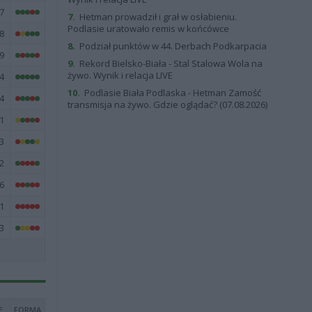
7
7.
Hetman prowadził i grał w osłabieniu.
Podlasie uratowało remis w końcówce
8
8.
Podział punktów w 44. Derbach Podkarpacia
9
9.
Rekord Bielsko-Biała - Stal Stalowa Wola na
żywo. Wynik i relacja LIVE
4
10.
Podlasie Biała Podlaska - Hetman Zamość
4
transmisja na żywo. Gdzie oglądać? (07.08.2026)
1
3
2
6
1
3
E
FORMA