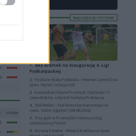
6
X
1
NAJCZĘŚCIEJ CZYTANE
8
4
4
7
9
1.
Bez bramek na inaugurację 4. Ligi
1
Podkarpackiej
6
2.
Podlasie Biała Podlaska - Hetman Zamość na
żywo. Wynik i relacja LIVE
3.
Komunikat Polonii Przemyśl. Odchodzi 17
zawodników, czterech kolejnych dołącza
4.
Stal Mielec - Stal Rzeszów transmisja na
żywo. Gdzie oglądać? (08.08.2026)
E
FORMA
5.
Trzy gole w Przemyślu! Udany pościg
2
odmienionej Polonii
6.
Korona II Kielce - Wisła II Kraków na żywo.
9
Wynik i relacja LIVE