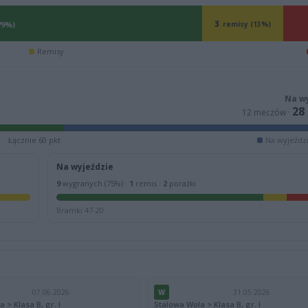
3
79%)
remisy (13%)
Remisy
Na w
28
12 meczów ·
Łącznie 60 pkt
Na wyjeździ
Na wyjeździe
9
wygranych (75%) ·
1
remis ·
2
porażki
Bramki 47-20
07.06.2026
W
31.05.2026
 > Klasa B, gr. I
Stalowa Wola > Klasa B, gr. I