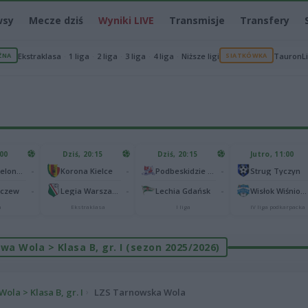
wsy
Mecze dziś
Wyniki LIVE
Transmisje
Transfery
ŻNA
Ekstraklasa
1 liga
2 liga
3 liga
4 liga
Niższe ligi
SIATKÓWKA
TauronL
:00
Dziś, 20:15
Dziś, 20:15
Jutro, 11:00
-
-
-
Lechia Zielona Góra
Korona Kielce
Podbeskidzie Bielsko-Biała
Strug Tyczyn
-
-
-
eczew
Legia Warszawa
Lechia Gdańsk
Wisłok Wiśniowa
a
Ekstraklasa
I liga
IV liga podkarpacka
wa Wola > Klasa B, gr. I (sezon 2025/2026)
ola > Klasa B, gr. I
LZS Tarnowska Wola