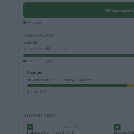
19
wygranych (
Wygrane
DOM VS WYJAZD
U siebie
32
12 meczów ·
pkt
(53%)
U siebie · 32 pkt
U siebie
10
wygranych (83%) ·
2
remisy ·
0
porażek
Bramki 53-9
OSTATNIE MECZE
W
14.06.2026
W
Stalowa Wola > Klasa B, gr. I
Stalowa Wola