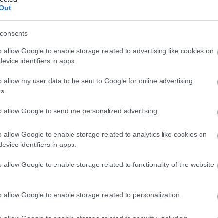
Out
consents
o allow Google to enable storage related to advertising like cookies on
evice identifiers in apps.
o allow my user data to be sent to Google for online advertising
s.
to allow Google to send me personalized advertising.
ZOBACZ WIĘCEJ (19)
o allow Google to enable storage related to analytics like cookies on
evice identifiers in apps.
M
PKT
Z
R
P
GOL
24
64
21
1
2
118-
o allow Google to enable storage related to functionality of the website
24
60
19
3
2
100-
24
57
18
3
3
72-2
o allow Google to enable storage related to personalization.
24
49
16
1
7
98-3
o allow Google to enable storage related to security, including