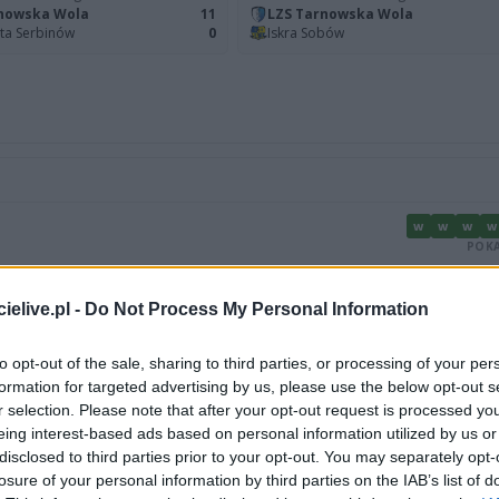
nowska Wola
11
LZS Tarnowska Wola
ta Serbinów
0
Iskra Sobów
W
W
W
W
POKA
W
W
W
W
W
W
W
R
W
W
R
R
W
W
W
W
elive.pl -
Do Not Process My Personal Information
POKA
W
W
W
W
W
to opt-out of the sale, sharing to third parties, or processing of your per
POKA
formation for targeted advertising by us, please use the below opt-out s
r selection. Please note that after your opt-out request is processed y
eing interest-based ads based on personal information utilized by us or
POKA
disclosed to third parties prior to your opt-out. You may separately opt-
losure of your personal information by third parties on the IAB’s list of