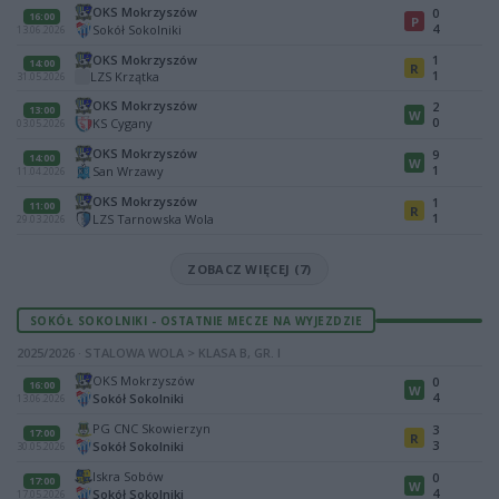
OKS Mokrzyszów
0
16:00
P
4
Sokół Sokolniki
13.06.2026
OKS Mokrzyszów
1
14:00
R
1
LZS Krzątka
31.05.2026
OKS Mokrzyszów
2
13:00
W
0
KS Cygany
03.05.2026
OKS Mokrzyszów
9
14:00
W
1
San Wrzawy
11.04.2026
OKS Mokrzyszów
1
11:00
R
1
LZS Tarnowska Wola
29.03.2026
ZOBACZ WIĘCEJ (7)
SOKÓŁ SOKOLNIKI - OSTATNIE MECZE NA WYJEZDZIE
2025/2026 · STALOWA WOLA > KLASA B, GR. I
OKS Mokrzyszów
0
16:00
W
4
Sokół Sokolniki
13.06.2026
PG CNC Skowierzyn
3
17:00
R
3
Sokół Sokolniki
30.05.2026
Iskra Sobów
0
17:00
W
4
Sokół Sokolniki
17.05.2026