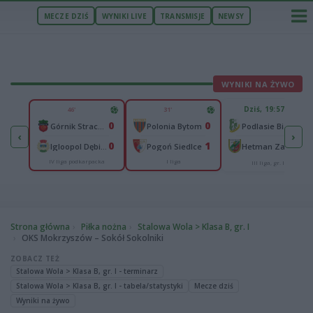
MECZE DZIŚ
WYNIKI LIVE
TRANSMISJE
NEWSY
WYNIKI NA ŻYWO
U
Dziś, 19:57
46'
31'
65
0
0
lonia Bydgoszcz
-
Górnik Strachocina
Polonia Bytom
Podlasie Biała Podlaska
‹
›
25
0
1
-
Igloopol Dębica
Pogoń Siedlce
Hetman Zamość
IV liga podkarpacka
I liga
aliga
III liga, gr. IV
Strona główna
Piłka nożna
Stalowa Wola > Klasa B, gr. I
OKS Mokrzyszów – Sokół Sokolniki
ZOBACZ TEŻ
Stalowa Wola > Klasa B, gr. I - terminarz
Stalowa Wola > Klasa B, gr. I - tabela/statystyki
Mecze dziś
Wyniki na żywo