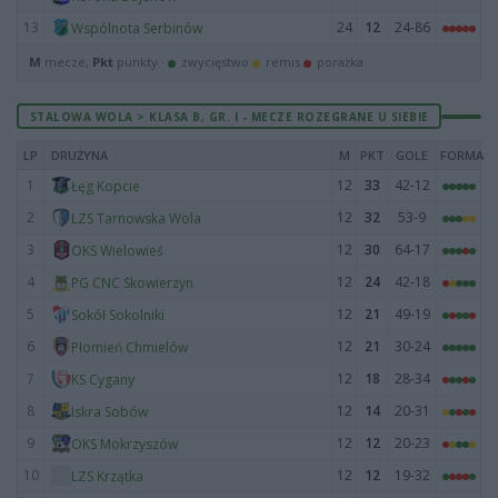
13
24
12
24-86
Wspólnota Serbinów
M
mecze,
Pkt
punkty ·
zwycięstwo
remis
porażka
STALOWA WOLA > KLASA B, GR. I - MECZE ROZEGRANE U SIEBIE
LP
DRUŻYNA
M
PKT
GOLE
FORMA
1
12
33
42-12
Łęg Kopcie
2
12
32
53-9
LZS Tarnowska Wola
3
12
30
64-17
OKS Wielowieś
4
12
24
42-18
PG CNC Skowierzyn
5
12
21
49-19
Sokół Sokolniki
6
12
21
30-24
Płomień Chmielów
7
12
18
28-34
KS Cygany
8
12
14
20-31
Iskra Sobów
9
12
12
20-23
OKS Mokrzyszów
10
12
12
19-32
LZS Krzątka