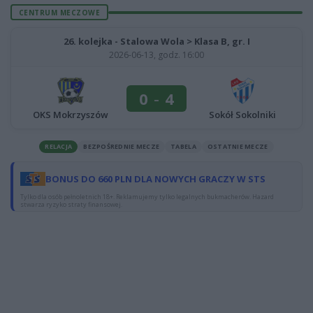
CENTRUM MECZOWE
26. kolejka - Stalowa Wola > Klasa B, gr. I
2026-06-13, godz. 16:00
0
-
4
OKS Mokrzyszów
Sokół Sokolniki
RELACJA
BEZPOŚREDNIE MECZE
TABELA
OSTATNIE MECZE
BONUS DO 660 PLN DLA NOWYCH GRACZY W STS
Tylko dla osób pełnoletnich 18+. Reklamujemy tylko legalnych bukmacherów. Hazard
stwarza ryzyko straty finansowej.