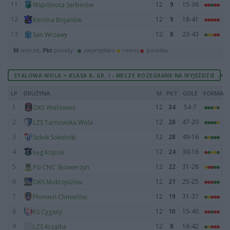
11
12
9
15-36
Wspólnota Serbinów
12
12
9
18-41
Korona Bojanów
13
12
8
23-43
San Wrzawy
M
mecze,
Pkt
punkty ·
zwycięstwo
remis
porażka
STALOWA WOLA > KLASA B, GR. I - MECZE ROZEGRANE NA WYJEŹDZIE
LP
DRUŻYNA
M
PKT
GOLE
FORMA
1
12
34
54-7
OKS Wielowieś
2
12
28
47-20
LZS Tarnowska Wola
3
12
28
49-16
Sokół Sokolniki
4
12
24
30-16
Łęg Kopcie
5
12
22
31-28
PG CNC Skowierzyn
6
12
21
25-25
OKS Mokrzyszów
7
12
19
31-37
Płomień Chmielów
8
12
10
15-40
KS Cygany
9
12
8
16-42
LZS Krzątka