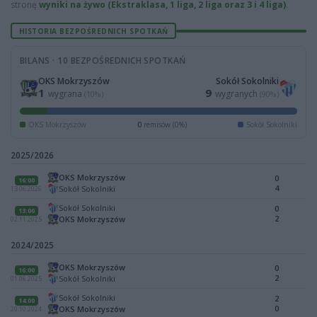
stronę
wyniki na żywo (Ekstraklasa, 1 liga, 2 liga oraz 3 i 4 liga)
.
HISTORIA BEZPOŚREDNICH SPOTKAŃ
BILANS · 10 BEZPOŚREDNICH SPOTKAŃ
OKS Mokrzyszów
Sokół Sokolniki
1
9
wygrana
wygranych
(10%)
(90%)
OKS Mokrzyszów
0
remisów (0%)
Sokół Sokolniki
2025/2026
OKS Mokrzyszów
0
16:00
4
Sokół Sokolniki
13.06.2026
Sokół Sokolniki
0
13:00
2
OKS Mokrzyszów
02.11.2025
2024/2025
OKS Mokrzyszów
0
16:00
2
Sokół Sokolniki
01.06.2025
Sokół Sokolniki
2
14:00
0
OKS Mokrzyszów
20.10.2024