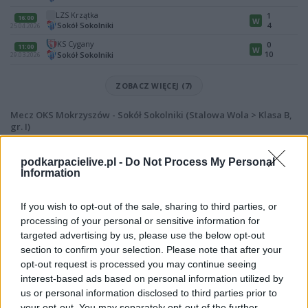
LZS Krzątka
1
16:00
W
Sokół Sokolniki
4
25.04.2026
KS Cygany
0
11:00
W
10
Sokół Sokolniki
29.03.2026
ZOBACZ WIĘCEJ (7)
Mecz OKS Mokrzyszów - Sokół Sokolniki (Stalowa Wola > Klasa B,
gr. I)
Spotkanie pomiędzy
OKS Mokrzyszów i Sokół Sokolniki
rozegrane
zostanie w ramach Stalowa Wola > Klasa B, gr. I (26. kolejki - Stalowa Wola
podkarpacielive.pl -
Do Not Process My Personal
> Klasa B, gr. I).
Information
Na stronie
PodkarpacieLive.pl
znajdziesz
wynik meczu, strzelców
bramek, kartki, składy, statystyki i informacje o przebiegu
If you wish to opt-out of the sale, sharing to third parties, or
spotkania
. To kompletne źródło danych dla kibiców i pasjonatów
processing of your personal or sensitive information for
lokalnej piłki nożnej. Jeżeli aktualnie nie widzisz tutaj danych z pewnością
targeted advertising by us, please use the below opt-out
pracujemy nad tym żeby je uzupełnić.
section to confirm your selection. Please note that after your
Wynik meczu OKS Mokrzyszów vs Sokół Sokolniki
opt-out request is processed you may continue seeing
Po zakończeniu spotkania automatycznie publikujemy
oficjalny wynik
interest-based ads based on personal information utilized by
spotkania
, a także dane meczowe, jeśli są dostępne.
us or personal information disclosed to third parties prior to
your opt-out. You may separately opt-out of the further