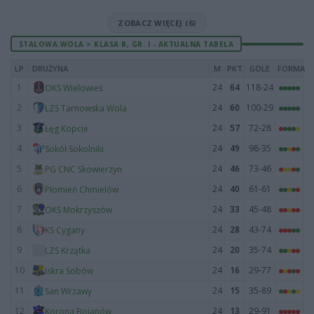
ZOBACZ WIĘCEJ (6)
STALOWA WOLA > KLASA B, GR. I - AKTUALNA TABELA
LP
DRUŻYNA
M
PKT
GOLE
FORMA
1
24
64
118-24
OKS Wielowieś
2
24
60
100-29
LZS Tarnowska Wola
3
24
57
72-28
Łęg Kopcie
4
24
49
98-35
Sokół Sokolniki
5
24
46
73-46
PG CNC Skowierzyn
6
24
40
61-61
Płomień Chmielów
7
24
33
45-48
OKS Mokrzyszów
8
24
28
43-74
KS Cygany
9
24
20
35-74
LZS Krzątka
10
24
16
29-77
Iskra Sobów
11
24
15
35-89
San Wrzawy
12
24
13
29-91
Korona Bojanów