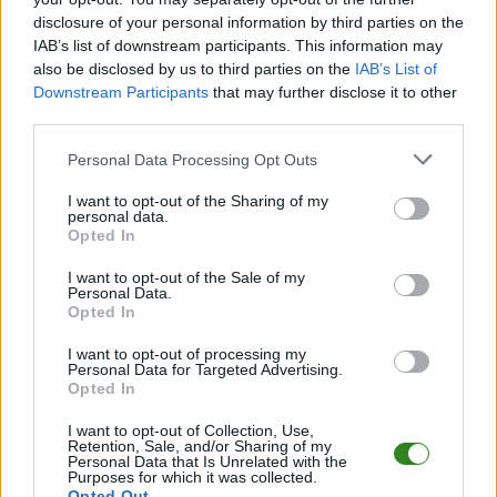
Pełny harmonogram rozgrywek dostępny jest tutaj:
Stalowa Wola >
Klasa B, gr. I - terminarz
disclosure of your personal information by third parties on the
.
IAB’s list of downstream participants. This information may
Informacje o składach i strzelcach
also be disclosed by us to third parties on the
IAB’s List of
W miarę dostępności danych, publikujemy
składy wyjściowe,
Downstream Participants
that may further disclose it to other
rezerwowych, zmiany oraz listę strzelców bramek
. Informacje te
third parties.
aktualizujemy zależnie od poziomu ligi i dostępnych źródeł.
Please note that this website/app uses one or more Google
Personal Data Processing Opt Outs
Śledź mecze swojej drużyny
services and may gather and store information including but
Jeśli jesteś kibicem klubu OKS Mokrzyszów lub Sokół Sokolniki - zaglądaj
not limited to your visit or usage behaviour. You may click to
I want to opt-out of the Sharing of my
tutaj częściej. Nasz serwis regularnie dostarcza informacje o
terminach
personal data.
grant or deny consent to Google and its third-party tags to
meczów, wynikach, transferach i newsach klubowych
.
Opted In
use your data for below specified purposes in below Google
PodkarpacieLive.pl to największa baza
meczów lokalnych drużyn
consent section.
I want to opt-out of the Sale of my
piłkarskich
w województwie. Sprawdź nasze relacje, śledź ulubioną ligę i
Personal Data.
bądź na bieżąco z wydarzeniami z boisk!
Opted In
Analiza przed meczem: OKS Mokrzyszów vs Sokół Sokolniki
I want to opt-out of processing my
Mecz
OKS Mokrzyszów - Sokół Sokolniki
Personal Data for Targeted Advertising.
odbędzie się w ramach 26.
Opted In
kolejki - Stalowa Wola > Klasa B, gr. I. Spotkanie zostanie rozegrane w dniu
13 czerwca 2026. Początek meczu o godz. 16:00.
I want to opt-out of Collection, Use,
OKS Mokrzyszów
przystępuje do tego spotkania w roli gospodarza. Jak
Retention, Sale, and/or Sharing of my
drużyna radzi sobie w sezonie 2025/2026 rozgrywek Stalowa Wola >
Personal Data that Is Unrelated with the
Purposes for which it was collected.
Klasa B, gr. I przed własną publicznością? Na tej stronie możecie
Opted Out