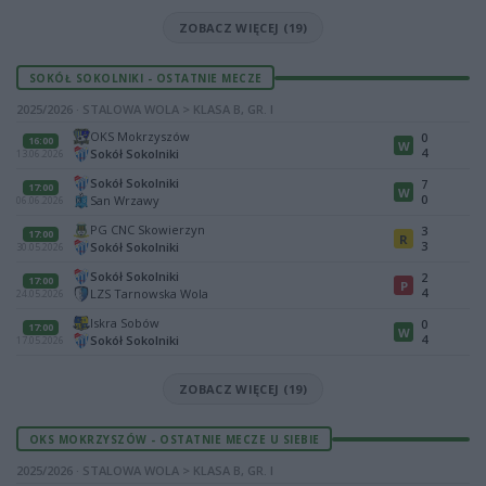
ZOBACZ WIĘCEJ (19)
SOKÓŁ SOKOLNIKI - OSTATNIE MECZE
2025/2026 · STALOWA WOLA > KLASA B, GR. I
OKS Mokrzyszów
0
16:00
W
4
Sokół Sokolniki
13.06.2026
Sokół Sokolniki
7
17:00
W
0
San Wrzawy
06.06.2026
PG CNC Skowierzyn
3
17:00
R
3
Sokół Sokolniki
30.05.2026
Sokół Sokolniki
2
17:00
P
4
LZS Tarnowska Wola
24.05.2026
Iskra Sobów
0
17:00
W
4
Sokół Sokolniki
17.05.2026
ZOBACZ WIĘCEJ (19)
OKS MOKRZYSZÓW - OSTATNIE MECZE U SIEBIE
2025/2026 · STALOWA WOLA > KLASA B, GR. I