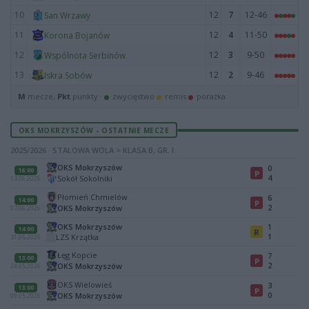
10
12
7
12-46
San Wrzawy
11
12
4
11-50
Korona Bojanów
12
12
3
9-50
Wspólnota Serbinów
13
12
2
9-46
Iskra Sobów
M
mecze,
Pkt
punkty ·
zwycięstwo
remis
porażka
OKS MOKRZYSZÓW - OSTATNIE MECZE
2025/2026 · STALOWA WOLA > KLASA B, GR. I
OKS Mokrzyszów
0
16:00
P
4
Sokół Sokolniki
13.06.2026
Płomień Chmielów
6
14:00
P
2
OKS Mokrzyszów
07.06.2026
OKS Mokrzyszów
1
14:00
R
1
LZS Krzątka
31.05.2026
Łęg Kopcie
7
13:00
P
2
OKS Mokrzyszów
24.05.2026
OKS Wielowieś
3
13:00
P
0
OKS Mokrzyszów
09.05.2026