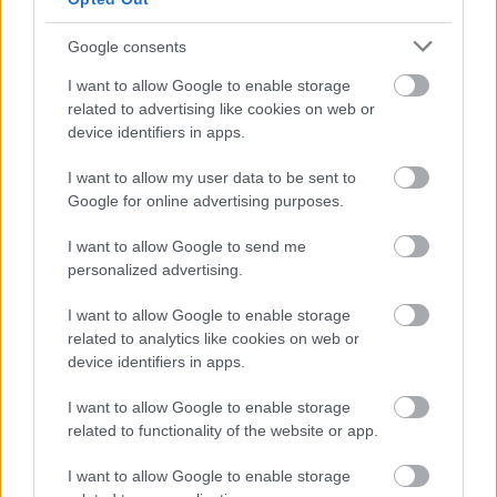
zobaczyć tabelę uwzględniającą tylko mecze u siebie. W tabeli biorącej
pod uwagę tylko mecze wyjazdowe możecie natomiast sprawdzić jak
spisuje się klub
Sokół Sokolniki
.
Google consents
Stalowa Wola > Klasa B, gr. I - sytuacja w tabeli
I want to allow Google to enable storage
Przed meczami 26. kolejki - Stalowa Wola > Klasa B, gr. I gospodarze (OKS
related to advertising like cookies on web or
Mokrzyszów) zajmują
6. miejsce
w tabeli. Goście (Sokół Sokolniki) plasują
device identifiers in apps.
się na
3. miejscu.
I want to allow my user data to be sent to
Poniżej znajdziesz także ostatnie mecze obu drużyn oraz statystyki
bramkowe.
Google for online advertising purposes.
OKS Mokrzyszów vs. Sokół Sokolniki - relacja, wynik na żywo,
I want to allow Google to send me
transmisja
personalized advertising.
Wynik meczu OKS Mokrzyszów - Sokół Sokolniki znajdziesz na naszej
stronie zaraz po jego zakończeniu. Jeżeli szukasz informacji meczowych,
I want to allow Google to enable storage
zajrzyj tutaj:
OKS Mokrzyszów vs. Sokół Sokolniki - wynik, składy,
related to analytics like cookies on web or
strzelcy
device identifiers in apps.
Jeżeli w internecie lub TV dostępna jest
transmisja na żywo z meczu
OKS Mokrzyszów vs. Sokół Sokolniki
albo innych spotkań Stalowa
I want to allow Google to enable storage
Wola > Klasa B, gr. I na pewno znajdziesz takie informacje na naszym
related to functionality of the website or app.
portalu. Możliwe jednak, że nigdzie nie pojawi się stream online z tego
pojedynku. Śledź portal podkarpacieLIVE.pl i bądź na bieżąco.
I want to allow Google to enable storage