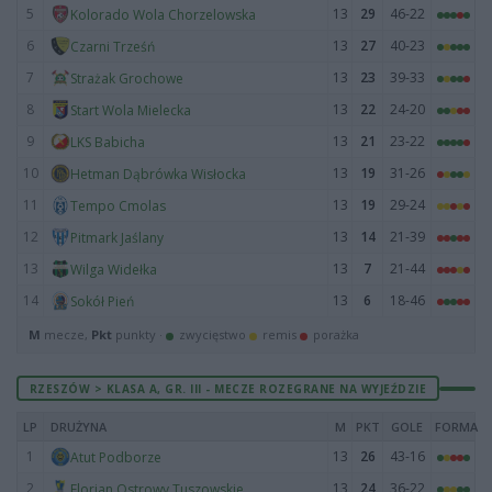
5
13
29
46-22
Kolorado Wola Chorzelowska
6
13
27
40-23
Czarni Trześń
7
13
23
39-33
Strażak Grochowe
8
13
22
24-20
Start Wola Mielecka
9
13
21
23-22
LKS Babicha
10
13
19
31-26
Hetman Dąbrówka Wisłocka
11
13
19
29-24
Tempo Cmolas
12
13
14
21-39
Pitmark Jaślany
13
13
7
21-44
Wilga Widełka
14
13
6
18-46
Sokół Pień
M
mecze,
Pkt
punkty ·
zwycięstwo
remis
porażka
RZESZÓW > KLASA A, GR. III - MECZE ROZEGRANE NA WYJEŹDZIE
LP
DRUŻYNA
M
PKT
GOLE
FORMA
1
13
26
43-16
Atut Podborze
2
13
24
36-22
Florian Ostrowy Tuszowskie