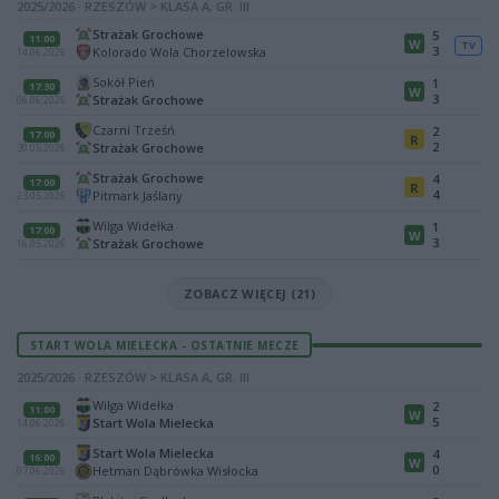
2025/2026 · RZESZÓW > KLASA A, GR. III
Strażak Grochowe
5
11:00
W
TV
3
Kolorado Wola Chorzelowska
14.06.2026
Sokół Pień
1
17:30
W
3
Strażak Grochowe
06.06.2026
Czarni Trześń
2
17:00
R
2
Strażak Grochowe
30.05.2026
Strażak Grochowe
4
17:00
R
4
Pitmark Jaślany
23.05.2026
Wilga Widełka
1
17:00
W
3
Strażak Grochowe
16.05.2026
ZOBACZ WIĘCEJ (21)
START WOLA MIELECKA - OSTATNIE MECZE
2025/2026 · RZESZÓW > KLASA A, GR. III
Wilga Widełka
2
11:00
W
5
Start Wola Mielecka
14.06.2026
Start Wola Mielecka
4
16:00
W
0
Hetman Dąbrówka Wisłocka
07.06.2026