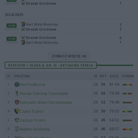
1
Strażak Grochowe
23.08.2025
2024/2025
Start Wola Mielecka
2
14:00
2
Strażak Grochowe
16.03.2025
Strażak Grochowe
0
17:00
1
Start Wola Mielecka
17.08.2024
ZOBACZ WIĘCEJ (4)
RZESZÓW > KLASA A, GR. III - AKTUALNA TABELA
LP
DRUŻYNA
M
PKT
GOLE
FORMA
1
26
56
81-34
Atut Podborze
2
26
56
79-38
Florian Ostrowy Tuszowskie
3
26
52
79-48
Kolorado Wola Chorzelowska
4
26
50
76-55
Czarni Trześń
5
26
45
54-52
Zacisze Trześń
6
26
40
68-57
Błękitni Siedlanka
7
26
37
58-55