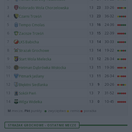
3
13
23
33-26
Kolorado Wola Chorzelowska
4
13
23
36-32
Czarni Trześń
5
13
16
24-36
Tempo Cmolas
6
13
15
22-39
Zacisze Trześń
7
13
14
30-33
LKS Babicha
8
13
14
19-22
Strażak Grochowe
9
13
12
28-34
Start Wola Mielecka
10
13
11
19-36
Hetman Dąbrówka Wisłocka
11
13
11
26-34
Pitmark Jaślany
12
13
9
20-26
Błękitni Siedlanka
13
13
7
31-52
Sokół Pień
14
13
0
10-45
Wilga Widełka
M
mecze,
Pkt
punkty ·
zwycięstwo
remis
porażka
STRAŻAK GROCHOWE - OSTATNIE MECZE