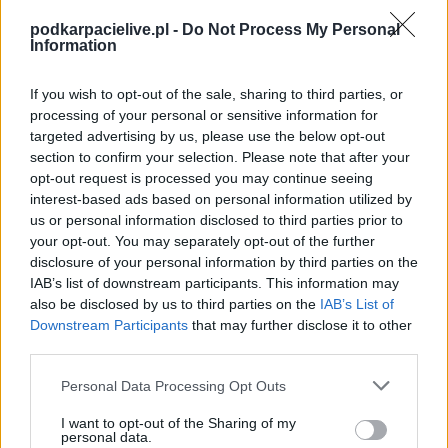
Spotkanie pomiędzy
Strażak Grochowe i Start Wola Mielecka
rozegrane zostanie w ramach Rzeszów > Klasa A, gr. III (15. kolejki -
podkarpacielive.pl -
Do Not Process My Personal
Rzeszów > Klasa A, gr. III).
Information
Na stronie
PodkarpacieLive.pl
znajdziesz
wynik meczu, strzelców
bramek, kartki, składy, statystyki i informacje o przebiegu
If you wish to opt-out of the sale, sharing to third parties, or
spotkania
. To kompletne źródło danych dla kibiców i pasjonatów
processing of your personal or sensitive information for
lokalnej piłki nożnej. Jeżeli aktualnie nie widzisz tutaj danych z pewnością
targeted advertising by us, please use the below opt-out
pracujemy nad tym żeby je uzupełnić.
section to confirm your selection. Please note that after your
Wynik meczu Strażak Grochowe vs Start Wola Mielecka
opt-out request is processed you may continue seeing
Po zakończeniu spotkania automatycznie publikujemy
oficjalny wynik
interest-based ads based on personal information utilized by
spotkania
, a także dane meczowe, jeśli są dostępne.
us or personal information disclosed to third parties prior to
your opt-out. You may separately opt-out of the further
Pełny harmonogram rozgrywek dostępny jest tutaj:
Rzeszów > Klasa A,
gr. III - terminarz
disclosure of your personal information by third parties on the
.
IAB’s list of downstream participants. This information may
Informacje o składach i strzelcach
also be disclosed by us to third parties on the
IAB’s List of
W miarę dostępności danych, publikujemy
składy wyjściowe,
Downstream Participants
that may further disclose it to other
rezerwowych, zmiany oraz listę strzelców bramek
. Informacje te
third parties.
aktualizujemy zależnie od poziomu ligi i dostępnych źródeł.
Please note that this website/app uses one or more Google
Personal Data Processing Opt Outs
Śledź mecze swojej drużyny
services and may gather and store information including but
Jeśli jesteś kibicem klubu Strażak Grochowe lub Start Wola Mielecka -
not limited to your visit or usage behaviour. You may click to
I want to opt-out of the Sharing of my
zaglądaj tutaj częściej. Nasz serwis regularnie dostarcza informacje o
personal data.
grant or deny consent to Google and its third-party tags to