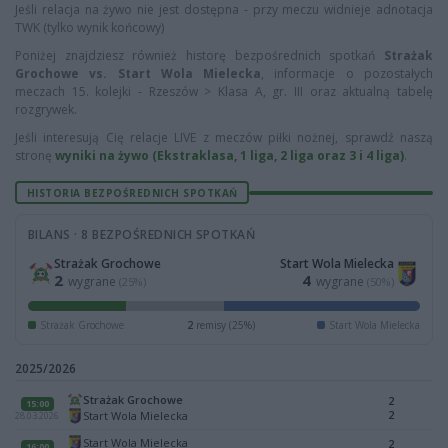
Jeśli relacja na żywo nie jest dostępna - przy meczu widnieje adnotacja
TWK (tylko wynik końcowy)
Poniżej znajdziesz również historę bezpośrednich spotkań
Strażak
Grochowe vs. Start Wola Mielecka
, informacje o pozostałych
meczach 15. kolejki - Rzeszów > Klasa A, gr. III oraz aktualną tabelę
rozgrywek.
Jeśli interesują Cię relacje LIVE z meczów piłki nożnej, sprawdź naszą
stronę
wyniki na żywo (Ekstraklasa, 1 liga, 2 liga oraz 3 i 4 liga)
.
HISTORIA BEZPOŚREDNICH SPOTKAŃ
BILANS · 8 BEZPOŚREDNICH SPOTKAŃ
Strażak Grochowe
Start Wola Mielecka
2
4
wygrane
wygrane
(25%)
(50%)
Strażak Grochowe
2
remisy (25%)
Start Wola Mielecka
2025/2026
Strażak Grochowe
2
15:00
2
Start Wola Mielecka
28.03.2026
Start Wola Mielecka
2
16:00