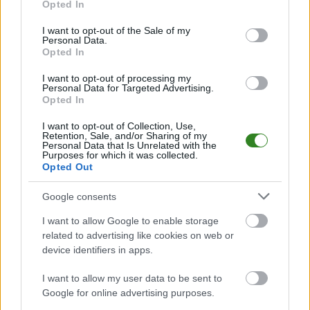
terminach meczów, wynikach, transferach i newsach klubowych
.
Opted In
use your data for below specified purposes in below Google
PodkarpacieLive.pl to największa baza
meczów lokalnych drużyn
consent section.
I want to opt-out of the Sale of my
piłkarskich
w województwie. Sprawdź nasze relacje, śledź ulubioną ligę i
Personal Data.
bądź na bieżąco z wydarzeniami z boisk!
Opted In
Analiza przed meczem: Strażak Grochowe vs Start Wola Mielecka
I want to opt-out of processing my
Mecz
Strażak Grochowe - Start Wola Mielecka
Personal Data for Targeted Advertising.
odbędzie się w
Opted In
ramach 15. kolejki - Rzeszów > Klasa A, gr. III. Spotkanie zostanie
rozegrane w dniu 28 marca 2026. Początek meczu o godz. 15:00.
I want to opt-out of Collection, Use,
Strażak Grochowe
przystępuje do tego spotkania w roli gospodarza.
Retention, Sale, and/or Sharing of my
Jak drużyna radzi sobie w sezonie 2025/2026 rozgrywek Rzeszów > Klasa
Personal Data that Is Unrelated with the
Purposes for which it was collected.
A, gr. III przed własną publicznością? Na tej stronie możecie zobaczyć
Opted Out
tabelę uwzględniającą tylko mecze u siebie. W tabeli biorącej pod uwagę
tylko mecze wyjazdowe możecie natomiast sprawdzić jak spisuje się klub
Start Wola Mielecka
.
Google consents
Rzeszów > Klasa A, gr. III - sytuacja w tabeli
I want to allow Google to enable storage
Przed meczami 15. kolejki - Rzeszów > Klasa A, gr. III gospodarze (Strażak
related to advertising like cookies on web or
Grochowe) zajmują
8. miejsce
w tabeli. Goście (Start Wola Mielecka)
device identifiers in apps.
plasują się na
9. miejscu.
I want to allow my user data to be sent to
Poniżej znajdziesz także ostatnie mecze obu drużyn oraz statystyki
bramkowe.
Google for online advertising purposes.