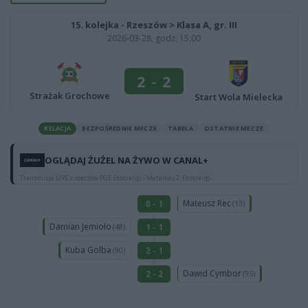
15. kolejka - Rzeszów > Klasa A, gr. III
2026-03-28, godz. 15:00
2
-
2
Strażak Grochowe
Start Wola Mielecka
RELACJA
BEZPOŚREDNIE MECZE
TABELA
OSTATNIE MECZE
OGLĄDAJ ŻUŻEL NA ŻYWO W CANAL+
Transmisje LIVE z meczów PGE Ekstraligi i Metalkas 2. Ekstraligi
Mateusz Rec
0 - 1
(13)
Damian Jemioło
1 - 1
(48)
Kuba Golba
2 - 1
(90)
Dawid Cymbor
2 - 2
(95)