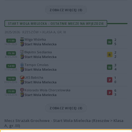
ZOBACZ WIĘCEJ (8)
START WOLA MIELECKA - OSTATNIE MECZE NA WYJEZDZIE
2025/2026 · RZESZÓW > KLASA A, GR. III
Wilga Widełka
2
11:00
W
5
Start Wola Mielecka
14.06.2026
Błękitni Siedlanka
2
15:30
R
2
Start Wola Mielecka
30.05.2026
Tempo Cmolas
3
14:00
W
4
Start Wola Mielecka
17.05.2026
LKS Babicha
1
16:00
P
0
Start Wola Mielecka
03.05.2026
Kolorado Wola Chorzelowska
6
15:00
P
3
Start Wola Mielecka
12.04.2026
ZOBACZ WIĘCEJ (8)
Mecz Strażak Grochowe - Start Wola Mielecka (Rzeszów > Klasa
A, gr. III)