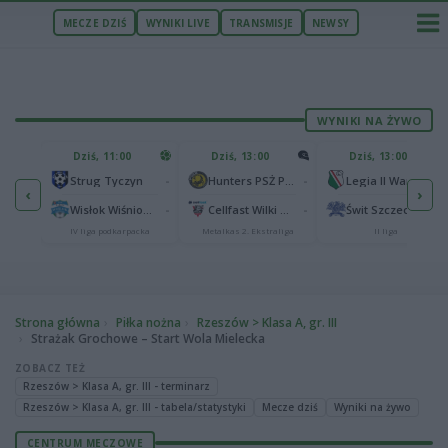
MECZE DZIŚ
WYNIKI LIVE
TRANSMISJE
NEWSY
WYNIKI NA ŻYWO
U
Dziś, 11:00
Dziś, 13:00
Dziś, 13:00
2
Podbeskidzie Bielsko-Biała
-
-
-
Strug Tyczyn
Hunters PSŻ Poznań
Legia II Warszawa
‹
›
2
sk
-
-
-
Wisłok Wiśniowa
Cellfast Wilki Krosno
Świt Szczecin
IV liga podkarpacka
Metalkas 2. Ekstraliga
II liga
Strona główna
Piłka nożna
Rzeszów > Klasa A, gr. III
Strażak Grochowe – Start Wola Mielecka
ZOBACZ TEŻ
Rzeszów > Klasa A, gr. III - terminarz
Rzeszów > Klasa A, gr. III - tabela/statystyki
Mecze dziś
Wyniki na żywo
CENTRUM MECZOWE