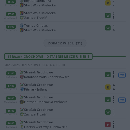
Błękitni Siedlanka
2
15:30
R
2
Start Wola Mielecka
30.05.2026
Start Wola Mielecka
3
17:00
W
1
Zacisze Trześń
24.05.2026
Tempo Cmolas
3
14:00
W
4
Start Wola Mielecka
17.05.2026
ZOBACZ WIĘCEJ (21)
STRAŻAK GROCHOWE - OSTATNIE MECZE U SIEBIE
2025/2026 · RZESZÓW > KLASA A, GR. III
Strażak Grochowe
5
11:00
W
TV
3
Kolorado Wola Chorzelowska
14.06.2026
Strażak Grochowe
4
17:00
R
4
Pitmark Jaślany
23.05.2026
Strażak Grochowe
5
16:00
W
TV
2
Hetman Dąbrówka Wisłocka
09.05.2026
Strażak Grochowe
5
16:00
W
0
Zacisze Trześń
25.04.2026
Strażak Grochowe
0
16:00
P
3
Florian Ostrowy Tuszowskie
11.04.2026