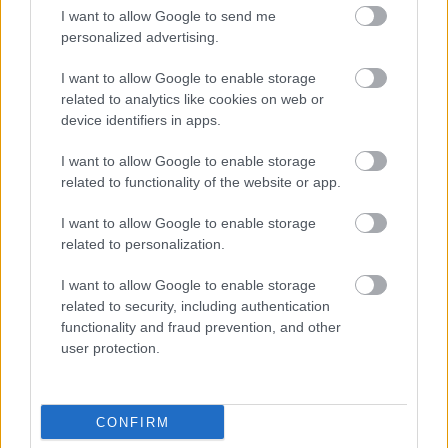
Strażak Grochowe vs. Start Wola Mielecka - relacja, wynik na
I want to allow Google to send me
żywo, transmisja
personalized advertising.
Wynik meczu Strażak Grochowe - Start Wola Mielecka znajdziesz na naszej
stronie zaraz po jego zakończeniu. Jeżeli szukasz informacji meczowych,
I want to allow Google to enable storage
zajrzyj tutaj:
Strażak Grochowe vs. Start Wola Mielecka - wynik,
related to analytics like cookies on web or
składy, strzelcy
device identifiers in apps.
Jeżeli w internecie lub TV dostępna jest
transmisja na żywo z meczu
Strażak Grochowe vs. Start Wola Mielecka
albo innych spotkań
I want to allow Google to enable storage
Rzeszów > Klasa A, gr. III na pewno znajdziesz takie informacje na naszym
related to functionality of the website or app.
portalu. Możliwe jednak, że nigdzie nie pojawi się stream online z tego
pojedynku. Śledź portal podkarpacieLIVE.pl i bądź na bieżąco.
I want to allow Google to enable storage
related to personalization.
Asseco Resovia
Developres Rzeszów
ITA TOOLS Stal Mielec
I want to allow Google to enable storage
|
|
|
Cellfast Wilki Krosno
Texom Stal Rzeszów
Stal Mielec
related to security, including authentication
|
|
|
Motor Lublin
functionality and fraud prevention, and other
Stal Rzeszów
Stal Stalowa Wola
Wisła Kraków
|
|
|
|
user protection.
Resovia
Wieczysta Kraków
Sandecja Nowy Sącz
|
|
|
Siarka Tarnobrzeg
Wisłoka Dębica
4 liga podkarpacka
|
|
|
JKS Jarosław
Karpaty Krosno
|
CONFIRM
Mecze dziś
Wyniki LIVE
Transmisje
O nas
Kontakt
|
|
|
|
|