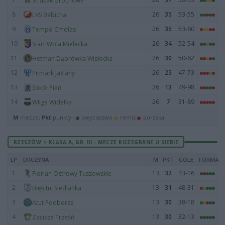
Strażak Grochowe
8
26
35
53-55
LKS Babicha
9
26
35
53-60
Tempo Cmolas
10
26
34
52-54
Start Wola Mielecka
11
26
30
50-62
Hetman Dąbrówka Wisłocka
12
26
25
47-73
Pitmark Jaślany
13
26
13
49-98
Sokół Pień
14
26
7
31-89
Wilga Widełka
M
mecze,
Pkt
punkty ·
zwycięstwo
remis
porażka
RZESZÓW > KLASA A, GR. III - MECZE ROZEGRANE U SIEBIE
LP
DRUŻYNA
M
PKT
GOLE
FORMA
1
13
32
43-16
Florian Ostrowy Tuszowskie
2
13
31
48-31
Błękitni Siedlanka
3
13
30
38-18
Atut Podborze
4
13
30
32-13
Zacisze Trześń