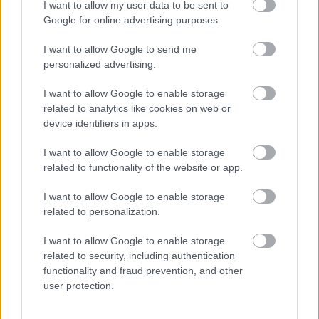
I want to allow my user data to be sent to
Poniżej znajdziesz także ostatnie mecze obu drużyn oraz statystyki
bramkowe.
Google for online advertising purposes.
Zacisze Trześń vs. Strażak Grochowe - relacja, wynik na żywo,
I want to allow Google to send me
transmisja
personalized advertising.
Wynik meczu Zacisze Trześń - Strażak Grochowe znajdziesz na naszej
stronie zaraz po jego zakończeniu. Jeżeli szukasz informacji meczowych,
I want to allow Google to enable storage
zajrzyj tutaj:
Zacisze Trześń vs. Strażak Grochowe - wynik, składy,
related to analytics like cookies on web or
strzelcy
device identifiers in apps.
Jeżeli w internecie lub TV dostępna jest
transmisja na żywo z meczu
Zacisze Trześń vs. Strażak Grochowe
albo innych spotkań Rzeszów >
I want to allow Google to enable storage
Klasa A, gr. III na pewno znajdziesz takie informacje na naszym portalu.
related to functionality of the website or app.
Możliwe jednak, że nigdzie nie pojawi się stream online z tego pojedynku.
Śledź portal podkarpacieLIVE.pl i bądź na bieżąco.
I want to allow Google to enable storage
related to personalization.
Asseco Resovia
Developres Rzeszów
ITA TOOLS Stal Mielec
I want to allow Google to enable storage
|
|
|
Cellfast Wilki Krosno
Texom Stal Rzeszów
Stal Mielec
related to security, including authentication
|
|
|
functionality and fraud prevention, and other
Motor Lublin
Stal Rzeszów
Stal Stalowa Wola
Wisła Kraków
|
|
|
|
user protection.
Resovia
Wieczysta Kraków
Sandecja Nowy Sącz
|
|
|
Siarka Tarnobrzeg
Wisłoka Dębica
4 liga podkarpacka
|
|
|
JKS Jarosław
Karpaty Krosno