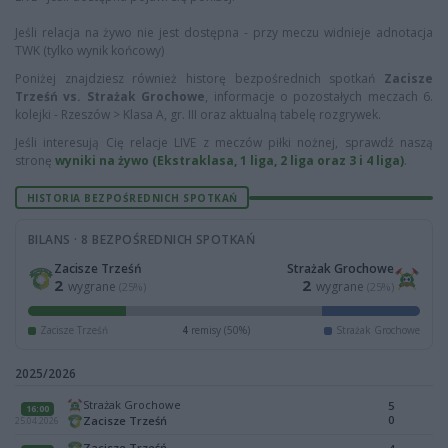
Jeśli relacja na żywo nie jest dostępna - przy meczu widnieje adnotacja
TWK (tylko wynik końcowy)
Poniżej znajdziesz również historę bezpośrednich spotkań
Zacisze
Trześń vs. Strażak Grochowe
, informacje o pozostałych meczach 6.
kolejki - Rzeszów > Klasa A, gr. III oraz aktualną tabelę rozgrywek.
Jeśli interesują Cię relacje LIVE z meczów piłki nożnej, sprawdź naszą
stronę
wyniki na żywo (Ekstraklasa, 1 liga, 2 liga oraz 3 i 4 liga)
.
HISTORIA BEZPOŚREDNICH SPOTKAŃ
BILANS · 8 BEZPOŚREDNICH SPOTKAŃ
Zacisze Trześń
Strażak Grochowe
2
2
wygrane
wygrane
(25%)
(25%)
Zacisze Trześń
4
remisy (50%)
Strażak Grochowe
2025/2026
Strażak Grochowe
5
16:00
0
Zacisze Trześń
25.04.2026
Zacisze Trześń