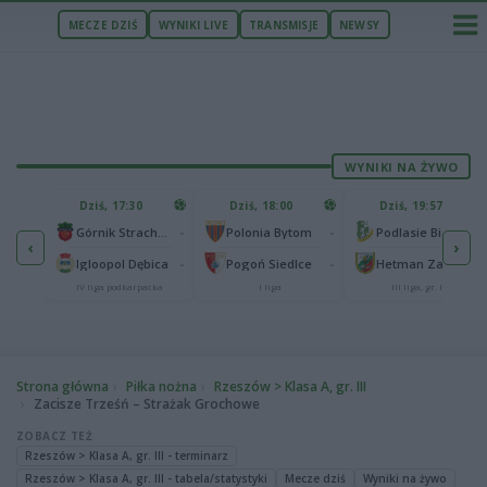
MECZE DZIŚ
WYNIKI LIVE
TRANSMISJE
NEWSY
WYNIKI NA ŻYWO
U
Dziś, 17:30
Dziś, 18:00
Dziś, 19:57
65
lonia Bydgoszcz
-
-
-
Górnik Strachocina
Polonia Bytom
Podlasie Biała Podlaska
‹
›
25
-
-
-
Igloopol Dębica
Pogoń Siedlce
Hetman Zamość
aliga
IV liga podkarpacka
I liga
III liga, gr. IV
Strona główna
Piłka nożna
Rzeszów > Klasa A, gr. III
Zacisze Trześń – Strażak Grochowe
ZOBACZ TEŻ
Rzeszów > Klasa A, gr. III - terminarz
Rzeszów > Klasa A, gr. III - tabela/statystyki
Mecze dziś
Wyniki na żywo