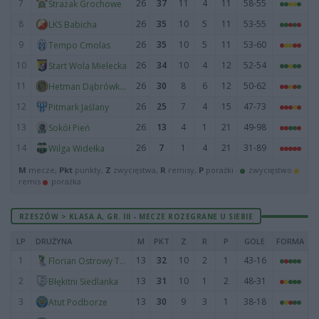
7
26
37
11
4
11
58-55
Strażak Grochowe
8
26
35
10
5
11
53-55
LKS Babicha
9
26
35
10
5
11
53-60
Tempo Cmolas
10
26
34
10
4
12
52-54
Start Wola Mielecka
11
26
30
8
6
12
50-62
Hetman Dąbrówka Wisłocka
12
26
25
7
4
15
47-73
Pitmark Jaślany
13
26
13
4
1
21
49-98
Sokół Pień
14
26
7
1
4
21
31-89
Wilga Widełka
M
mecze,
Pkt
punkty,
Z
zwycięstwa,
R
remisy,
P
porażki ·
zwycięstwo
remis
porażka
RZESZÓW > KLASA A, GR. III - MECZE ROZEGRANE U SIEBIE
LP
DRUŻYNA
M
PKT
Z
R
P
GOLE
FORMA
1
13
32
10
2
1
43-16
Florian Ostrowy Tuszowskie
2
13
31
10
1
2
48-31
Błękitni Siedlanka
3
13
30
9
3
1
38-18
Atut Podborze