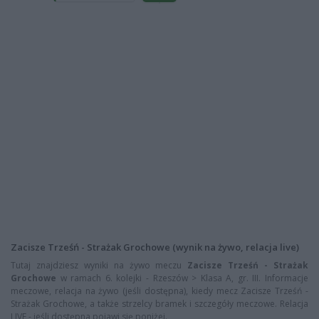
Zacisze Trześń - Strażak Grochowe (wynik na żywo, relacja live)
Tutaj znajdziesz wyniki na żywo meczu
Zacisze Trześń - Strażak
Grochowe
w ramach 6. kolejki - Rzeszów > Klasa A, gr. III. Informacje
meczowe, relacja na żywo (jeśli dostępna), kiedy mecz Zacisze Trześń -
Strażak Grochowe, a także strzelcy bramek i szczegóły meczowe. Relacja
LIVE - jeśli dostępna pojawi się poniżej.