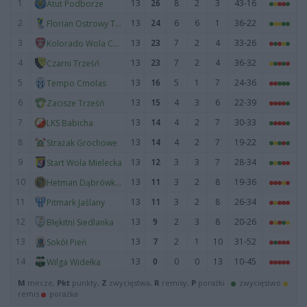
1
13
26
8
2
3
43-16
Atut Podborze
2
13
24
6
6
1
36-22
Florian Ostrowy Tuszowskie
3
13
23
7
2
4
33-26
Kolorado Wola Chorzelowska
4
13
23
7
2
4
36-32
Czarni Trześń
5
13
16
5
1
7
24-36
Tempo Cmolas
6
13
15
4
3
6
22-39
Zacisze Trześń
7
13
14
4
2
7
30-33
LKS Babicha
8
13
14
4
2
7
19-22
Strażak Grochowe
9
13
12
3
3
7
28-34
Start Wola Mielecka
10
13
11
3
2
8
19-36
Hetman Dąbrówka Wisłocka
11
13
11
3
2
8
26-34
Pitmark Jaślany
12
13
9
2
3
8
20-26
Błękitni Siedlanka
13
13
7
2
1
10
31-52
Sokół Pień
14
13
0
0
0
13
10-45
Wilga Widełka
M
mecze,
Pkt
punkty,
Z
zwycięstwa,
R
remisy,
P
porażki ·
zwycięstwo
remis
porażka