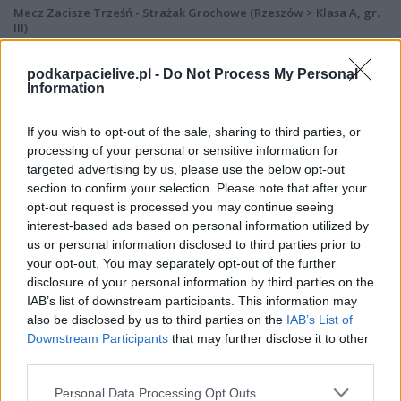
Mecz Zacisze Trześń - Strażak Grochowe (Rzeszów > Klasa A, gr.
III)
Spotkanie pomiędzy
Zacisze Trześń i Strażak Grochowe
rozegrane
zostanie w ramach Rzeszów > Klasa A, gr. III (6. kolejki - Rzeszów > Klasa A,
podkarpacielive.pl -
Do Not Process My Personal
gr. III).
Information
Na stronie
PodkarpacieLive.pl
znajdziesz
wynik meczu, strzelców
bramek, kartki, składy, statystyki i informacje o przebiegu
If you wish to opt-out of the sale, sharing to third parties, or
spotkania
. To kompletne źródło danych dla kibiców i pasjonatów
processing of your personal or sensitive information for
lokalnej piłki nożnej. Jeżeli aktualnie nie widzisz tutaj danych z pewnością
targeted advertising by us, please use the below opt-out
pracujemy nad tym żeby je uzupełnić.
section to confirm your selection. Please note that after your
Wynik meczu Zacisze Trześń vs Strażak Grochowe
opt-out request is processed you may continue seeing
Po zakończeniu spotkania automatycznie publikujemy
oficjalny wynik
interest-based ads based on personal information utilized by
spotkania
, a także dane meczowe, jeśli są dostępne.
us or personal information disclosed to third parties prior to
your opt-out. You may separately opt-out of the further
Pełny harmonogram rozgrywek dostępny jest tutaj:
Rzeszów > Klasa A,
disclosure of your personal information by third parties on the
gr. III - terminarz
.
IAB’s list of downstream participants. This information may
Informacje o składach i strzelcach
also be disclosed by us to third parties on the
IAB’s List of
W miarę dostępności danych, publikujemy
składy wyjściowe,
Downstream Participants
that may further disclose it to other
rezerwowych, zmiany oraz listę strzelców bramek
. Informacje te
third parties.
aktualizujemy zależnie od poziomu ligi i dostępnych źródeł.
Please note that this website/app uses one or more Google
Personal Data Processing Opt Outs
Śledź mecze swojej drużyny