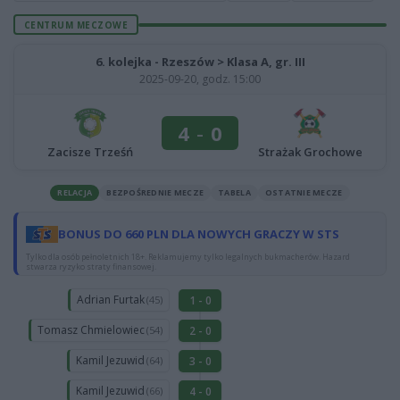
CENTRUM MECZOWE
6. kolejka - Rzeszów > Klasa A, gr. III
2025-09-20, godz. 15:00
4
-
0
Zacisze Trześń
Strażak Grochowe
RELACJA
BEZPOŚREDNIE MECZE
TABELA
OSTATNIE MECZE
BONUS DO 660 PLN DLA NOWYCH GRACZY W STS
Tylko dla osób pełnoletnich 18+. Reklamujemy tylko legalnych bukmacherów. Hazard
stwarza ryzyko straty finansowej.
Adrian Furtak
1 - 0
(45)
Tomasz Chmielowiec
2 - 0
(54)
Kamil Jezuwid
3 - 0
(64)
Kamil Jezuwid
4 - 0
(66)