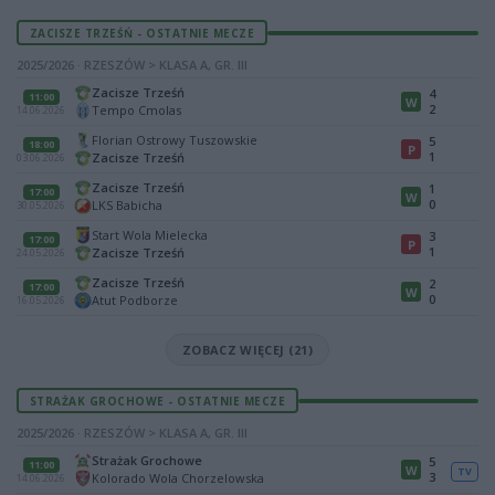
ZACISZE TRZEŚŃ - OSTATNIE MECZE
2025/2026 · RZESZÓW > KLASA A, GR. III
Zacisze Trześń
4
11:00
W
2
Tempo Cmolas
14.06.2026
Florian Ostrowy Tuszowskie
5
18:00
P
1
Zacisze Trześń
03.06.2026
Zacisze Trześń
1
17:00
W
0
LKS Babicha
30.05.2026
Start Wola Mielecka
3
17:00
P
1
Zacisze Trześń
24.05.2026
Zacisze Trześń
2
17:00
W
0
Atut Podborze
16.05.2026
ZOBACZ WIĘCEJ (21)
STRAŻAK GROCHOWE - OSTATNIE MECZE
2025/2026 · RZESZÓW > KLASA A, GR. III
Strażak Grochowe
5
11:00
W
TV
3
Kolorado Wola Chorzelowska
14.06.2026