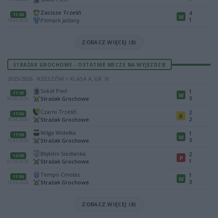
Zacisze Trześń
4
11:00
W
1
Pitmark Jaślany
19.04.2026
ZOBACZ WIĘCEJ (8)
STRAŻAK GROCHOWE - OSTATNIE MECZE NA WYJEZDZIE
2025/2026 · RZESZÓW > KLASA A, GR. III
Sokół Pień
1
17:30
W
3
Strażak Grochowe
06.06.2026
Czarni Trześń
2
17:00
R
2
Strażak Grochowe
30.05.2026
Wilga Widełka
1
17:00
W
3
Strażak Grochowe
16.05.2026
Błękitni Siedlanka
2
14:00
P
1
Strażak Grochowe
01.05.2026
Tempo Cmolas
1
11:00
W
3
Strażak Grochowe
19.04.2026
ZOBACZ WIĘCEJ (8)