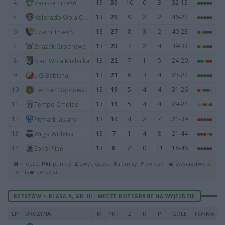
4
13
30
10
0
3
32-13
Zacisze Trześń
5
13
29
9
2
2
46-22
Kolorado Wola Chorzelowska
6
13
27
8
3
2
40-23
Czarni Trześń
7
13
23
7
2
4
39-33
Strażak Grochowe
8
13
22
7
1
5
24-20
Start Wola Mielecka
9
13
21
6
3
4
23-22
LKS Babicha
10
13
19
5
4
4
31-26
Hetman Dąbrówka Wisłocka
11
13
19
5
4
4
29-24
Tempo Cmolas
12
13
14
4
2
7
21-39
Pitmark Jaślany
13
13
7
1
4
8
21-44
Wilga Widełka
14
13
6
2
0
11
18-46
Sokół Pień
M
mecze,
Pkt
punkty,
Z
zwycięstwa,
R
remisy,
P
porażki ·
zwycięstwo
remis
porażka
RZESZÓW > KLASA A, GR. III - MECZE ROZEGRANE NA WYJEŹDZIE
LP
DRUŻYNA
M
PKT
Z
R
P
GOLE
FORMA