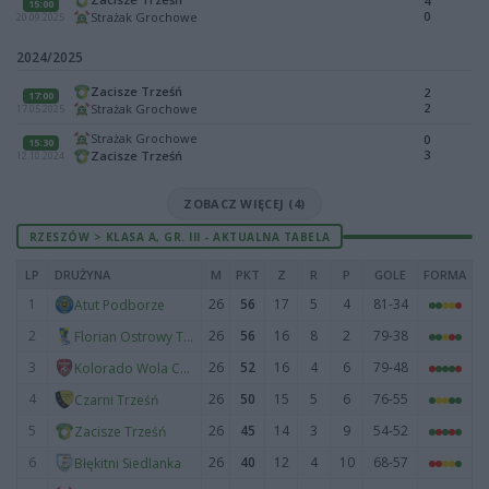
4
15:00
0
Strażak Grochowe
20.09.2025
2024/2025
Zacisze Trześń
2
17:00
2
Strażak Grochowe
17.05.2025
Strażak Grochowe
0
15:30
3
Zacisze Trześń
12.10.2024
ZOBACZ WIĘCEJ (4)
RZESZÓW > KLASA A, GR. III - AKTUALNA TABELA
LP
DRUŻYNA
M
PKT
Z
R
P
GOLE
FORMA
1
26
56
17
5
4
81-34
Atut Podborze
2
26
56
16
8
2
79-38
Florian Ostrowy Tuszowskie
3
26
52
16
4
6
79-48
Kolorado Wola Chorzelowska
4
26
50
15
5
6
76-55
Czarni Trześń
5
26
45
14
3
9
54-52
Zacisze Trześń
6
26
40
12
4
10
68-57
Błękitni Siedlanka