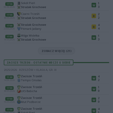
Sokół Pień
1
17:30
W
3
Strażak Grochowe
06.06.2026
Czarni Trześń
2
17:00
R
2
Strażak Grochowe
30.05.2026
Strażak Grochowe
4
17:00
R
4
Pitmark Jaślany
23.05.2026
Wilga Widełka
1
17:00
W
3
Strażak Grochowe
16.05.2026
ZOBACZ WIĘCEJ (21)
ZACISZE TRZEŚŃ - OSTATNIE MECZE U SIEBIE
2025/2026 · RZESZÓW > KLASA A, GR. III
Zacisze Trześń
4
11:00
W
2
Tempo Cmolas
14.06.2026
Zacisze Trześń
1
17:00
W
0
LKS Babicha
30.05.2026
Zacisze Trześń
2
17:00
W
0
Atut Podborze
16.05.2026
Zacisze Trześń
4
17:00
W
1
Sokół Pień
01.05.2026