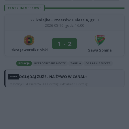
CENTRUM MECZOWE
22. kolejka - Rzeszów > Klasa A, gr. II
2026-05-16, godz. 16:00
1
-
2
Iskra Jawornik Polski
Sawa Sonina
RELACJA
BEZPOŚREDNIE MECZE
TABELA
OSTATNIE MECZE
OGLĄDAJ ŻUŻEL NA ŻYWO W CANAL+
Transmisje LIVE z meczów PGE Ekstraligi i Metalkas 2. Ekstraligi