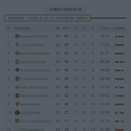
ZOBACZ WIĘCEJ (4)
RZESZÓW > KLASA A, GR. II - AKTUALNA TABELA
LP
DRUŻYNA
M
PKT
Z
R
P
GOLE
FORMA
1
26
69
22
3
1
78-15
Rzemieślnik Strażów
2
26
59
19
2
5
77-33
Zorza Trzeboś
3
26
53
16
5
5
91-31
Jawor Krzemienica
4
26
50
15
5
6
65-30
Dynovia Dynów
5
26
46
14
4
8
49-45
Grodziszczanka Grodzisko Dolne
6
26
43
13
4
9
65-44
Crasnovia Krasne
7
26
43
13
4
9
57-39
Astra Medynia Głogowska
8
26
42
12
6
8
50-32
Iskra Jawornik Polski
9
26
40
12
4
10
61-46
Sawa Sonina
10
26
27
7
6
13
37-58
KS Dąbrówki
11
26
17
4
5
17
33-73
Grom Handzlówka
12
26
13
3
4
19
27-98
KS Pawłokoma