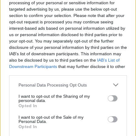
processing of your personal or sensitive information for
lokalnej piłki nożnej. Jeżeli aktualnie nie widzisz tutaj danych z pewnością
targeted advertising by us, please use the below opt-out
pracujemy nad tym żeby je uzupełnić.
section to confirm your selection. Please note that after your
Wynik meczu Iskra Jawornik Polski vs Sawa Sonina
opt-out request is processed you may continue seeing
Po zakończeniu spotkania automatycznie publikujemy
oficjalny wynik
interest-based ads based on personal information utilized by
spotkania
, a także dane meczowe, jeśli są dostępne.
us or personal information disclosed to third parties prior to
your opt-out. You may separately opt-out of the further
Pełny harmonogram rozgrywek dostępny jest tutaj:
Rzeszów > Klasa A,
gr. II - terminarz
disclosure of your personal information by third parties on the
.
IAB’s list of downstream participants. This information may
Informacje o składach i strzelcach
also be disclosed by us to third parties on the
IAB’s List of
W miarę dostępności danych, publikujemy
składy wyjściowe,
Downstream Participants
that may further disclose it to other
rezerwowych, zmiany oraz listę strzelców bramek
. Informacje te
third parties.
aktualizujemy zależnie od poziomu ligi i dostępnych źródeł.
Please note that this website/app uses one or more Google
Personal Data Processing Opt Outs
Śledź mecze swojej drużyny
services and may gather and store information including but
Jeśli jesteś kibicem klubu Iskra Jawornik Polski lub Sawa Sonina - zaglądaj
not limited to your visit or usage behaviour. You may click to
I want to opt-out of the Sharing of my
tutaj częściej. Nasz serwis regularnie dostarcza informacje o
terminach
personal data.
grant or deny consent to Google and its third-party tags to
meczów, wynikach, transferach i newsach klubowych
.
Opted In
use your data for below specified purposes in below Google
PodkarpacieLive.pl to największa baza
meczów lokalnych drużyn
consent section.
I want to opt-out of the Sale of my
piłkarskich
w województwie. Sprawdź nasze relacje, śledź ulubioną ligę i
Personal Data.
bądź na bieżąco z wydarzeniami z boisk!
Opted In
Analiza przed meczem: Iskra Jawornik Polski vs Sawa Sonina