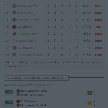
7
13
18
5
3
5
32-20
Dynovia Dynów
8
13
16
5
1
7
25-28
Sawa Sonina
9
13
16
5
1
7
31-30
Crasnovia Krasne
10
13
13
3
4
6
17-28
KS Dąbrówki
11
13
7
2
1
10
10-38
LKS Wola Dalsza
12
13
7
2
1
10
10-52
KS Pawłokoma
13
13
6
2
0
11
11-46
ŁKS Łukawiec
14
13
4
0
4
9
11-38
Grom Handzlówka
M
mecze,
Pkt
punkty,
Z
zwycięstwa,
R
remisy,
P
porażki ·
zwycięstwo
remis
porażka
ISKRA JAWORNIK POLSKI - OSTATNIE MECZE
2025/2026 · RZESZÓW > KLASA A, GR. II
Iskra Jawornik Polski
7
11:00
W
0
Grom Handzlówka
14.06.2026
KS Dąbrówki
3
17:00
R
3
Iskra Jawornik Polski
06.06.2026