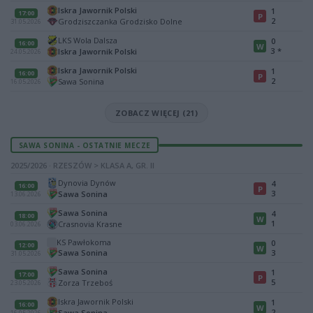
Iskra Jawornik Polski
1
17:00
P
2
Grodziszczanka Grodzisko Dolne
31.05.2026
LKS Wola Dalsza
0
16:00
W
3
*
Iskra Jawornik Polski
24.05.2026
Iskra Jawornik Polski
1
16:00
P
2
Sawa Sonina
16.05.2026
ZOBACZ WIĘCEJ (21)
SAWA SONINA - OSTATNIE MECZE
2025/2026 · RZESZÓW > KLASA A, GR. II
Dynovia Dynów
4
16:00
P
3
Sawa Sonina
13.06.2026
Sawa Sonina
4
18:00
W
1
Crasnovia Krasne
03.06.2026
KS Pawłokoma
0
12:00
W
Sawa Sonina
3
31.05.2026
Sawa Sonina
1
17:00
P
5
Zorza Trzeboś
23.05.2026
Iskra Jawornik Polski
1
16:00
W
2
Sawa Sonina
16.05.2026