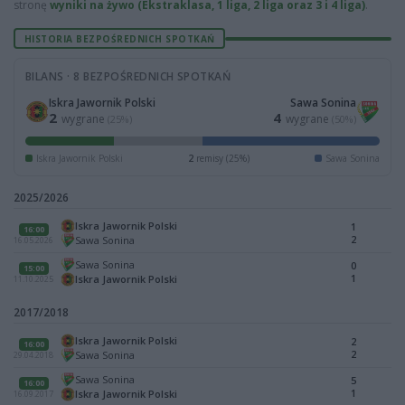
stronę
wyniki na żywo (Ekstraklasa, 1 liga, 2 liga oraz 3 i 4 liga)
.
HISTORIA BEZPOŚREDNICH SPOTKAŃ
BILANS · 8 BEZPOŚREDNICH SPOTKAŃ
Iskra Jawornik Polski
Sawa Sonina
2
4
wygrane
wygrane
(25%)
(50%)
Iskra Jawornik Polski
2
remisy (25%)
Sawa Sonina
2025/2026
Iskra Jawornik Polski
1
16:00
2
Sawa Sonina
16.05.2026
Sawa Sonina
0
15:00
1
Iskra Jawornik Polski
11.10.2025
2017/2018
Iskra Jawornik Polski
2
16:00
2
Sawa Sonina
29.04.2018
Sawa Sonina
5
16:00
1
Iskra Jawornik Polski
16.09.2017