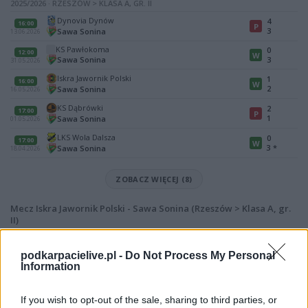
2025/2026 · RZESZÓW > KLASA A, GR. II
Dynovia Dynów
4
16:00
P
3
Sawa Sonina
13.06.2026
KS Pawłokoma
0
12:00
W
Sawa Sonina
3
31.05.2026
Iskra Jawornik Polski
1
16:00
W
2
Sawa Sonina
16.05.2026
KS Dąbrówki
2
17:00
P
1
Sawa Sonina
01.05.2026
LKS Wola Dalsza
0
17:00
W
3
*
Sawa Sonina
18.04.2026
ZOBACZ WIĘCEJ (8)
Mecz Iskra Jawornik Polski - Sawa Sonina (Rzeszów > Klasa A, gr.
II)
Spotkanie pomiędzy
Iskra Jawornik Polski i Sawa Sonina
rozegrane
zostanie w ramach Rzeszów > Klasa A, gr. II (22. kolejki - Rzeszów > Klasa
podkarpacielive.pl -
Do Not Process My Personal
A, gr. II).
Information
Na stronie
PodkarpacieLive.pl
znajdziesz
wynik meczu, strzelców
bramek, kartki, składy, statystyki i informacje o przebiegu
If you wish to opt-out of the sale, sharing to third parties, or
spotkania
. To kompletne źródło danych dla kibiców i pasjonatów