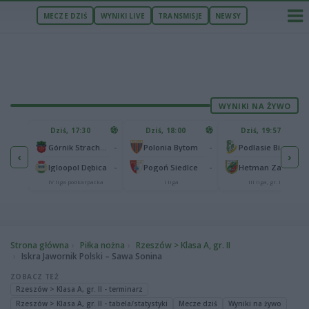
MECZE DZIŚ
WYNIKI LIVE
TRANSMISJE
NEWSY
WYNIKI NA ŻYWO
U
Dziś, 17:30
Dziś, 18:00
Dziś, 19:57
65
lonia Bydgoszcz
-
-
-
Górnik Strachocina
Polonia Bytom
Podlasie Biała Podlaska
‹
›
25
-
-
-
Igloopol Dębica
Pogoń Siedlce
Hetman Zamość
aliga
IV liga podkarpacka
I liga
III liga, gr. IV
Strona główna
Piłka nożna
Rzeszów > Klasa A, gr. II
Iskra Jawornik Polski – Sawa Sonina
ZOBACZ TEŻ
Rzeszów > Klasa A, gr. II - terminarz
Rzeszów > Klasa A, gr. II - tabela/statystyki
Mecze dziś
Wyniki na żywo