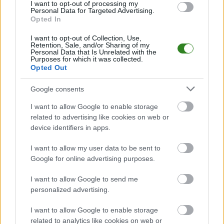
I want to opt-out of processing my
Mecz
Iskra Jawornik Polski - Sawa Sonina
Personal Data for Targeted Advertising.
odbędzie się w ramach 22.
Opted In
kolejki - Rzeszów > Klasa A, gr. II. Spotkanie zostanie rozegrane w dniu 16
maja 2026. Początek meczu o godz. 16:00.
I want to opt-out of Collection, Use,
Iskra Jawornik Polski
przystępuje do tego spotkania w roli
Retention, Sale, and/or Sharing of my
gospodarza. Jak drużyna radzi sobie w sezonie 2025/2026 rozgrywek
Personal Data that Is Unrelated with the
Purposes for which it was collected.
Rzeszów > Klasa A, gr. II przed własną publicznością? Na tej stronie
Opted Out
możecie zobaczyć tabelę uwzględniającą tylko mecze u siebie. W tabeli
biorącej pod uwagę tylko mecze wyjazdowe możecie natomiast
sprawdzić jak spisuje się klub
Sawa Sonina
.
Google consents
Rzeszów > Klasa A, gr. II - sytuacja w tabeli
I want to allow Google to enable storage
Przed meczami 22. kolejki - Rzeszów > Klasa A, gr. II gospodarze (Iskra
related to advertising like cookies on web or
Jawornik Polski) zajmują
5. miejsce
w tabeli. Goście (Sawa Sonina) plasują
device identifiers in apps.
się na
8. miejscu.
I want to allow my user data to be sent to
Poniżej znajdziesz także ostatnie mecze obu drużyn oraz statystyki
bramkowe.
Google for online advertising purposes.
Iskra Jawornik Polski vs. Sawa Sonina - relacja, wynik na żywo,
I want to allow Google to send me
transmisja
personalized advertising.
Wynik meczu Iskra Jawornik Polski - Sawa Sonina znajdziesz na naszej
stronie zaraz po jego zakończeniu. Jeżeli szukasz informacji meczowych,
I want to allow Google to enable storage
zajrzyj tutaj:
Iskra Jawornik Polski vs. Sawa Sonina - wynik, składy,
related to analytics like cookies on web or
strzelcy