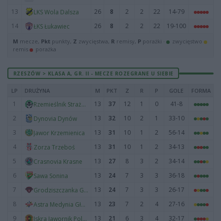
13
26
8
2
2
22
14-79
LKS Wola Dalsza
14
26
8
2
2
22
19-100
ŁKS Łukawiec
M
mecze,
Pkt
punkty,
Z
zwycięstwa,
R
remisy,
P
porażki ·
zwycięstwo
remis
porażka
RZESZÓW > KLASA A, GR. II - MECZE ROZEGRANE U SIEBIE
LP
DRUŻYNA
M
PKT
Z
R
P
GOLE
FORMA
1
13
37
12
1
0
41-8
Rzemieślnik Strażów
2
13
32
10
2
1
33-10
Dynovia Dynów
3
13
31
10
1
2
56-14
Jawor Krzemienica
4
13
31
10
1
2
34-13
Zorza Trzeboś
5
13
27
8
3
2
34-14
Crasnovia Krasne
6
13
24
7
3
3
36-18
Sawa Sonina
7
13
24
7
3
3
26-17
Grodziszczanka Grodzisko Dolne
8
13
23
7
2
4
27-16
Astra Medynia Głogowska
9
13
21
6
3
4
32-17
Iskra Jawornik Polski