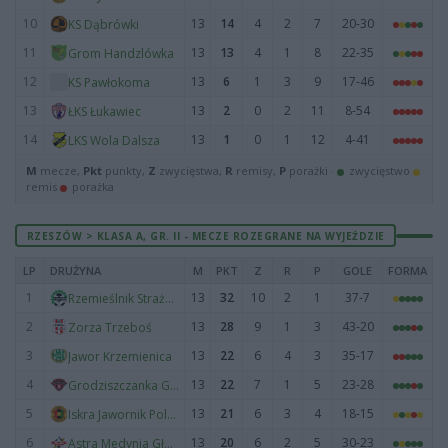
10
13
14
4
2
7
20-30
KS Dąbrówki
11
13
13
4
1
8
22-35
Grom Handzlówka
12
13
6
1
3
9
17-46
KS Pawłokoma
13
13
2
0
2
11
8-54
ŁKS Łukawiec
14
13
1
0
1
12
4-41
LKS Wola Dalsza
M
mecze,
Pkt
punkty,
Z
zwycięstwa,
R
remisy,
P
porażki ·
zwycięstwo
remis
porażka
RZESZÓW > KLASA A, GR. II - MECZE ROZEGRANE NA WYJEŹDZIE
LP
DRUŻYNA
M
PKT
Z
R
P
GOLE
FORMA
1
13
32
10
2
1
37-7
Rzemieślnik Strażów
2
13
28
9
1
3
43-20
Zorza Trzeboś
3
13
22
6
4
3
35-17
Jawor Krzemienica
4
13
22
7
1
5
23-28
Grodziszczanka Grodzisko Dolne
5
13
21
6
3
4
18-15
Iskra Jawornik Polski
6
13
20
6
2
5
30-23
Astra Medynia Głogowska