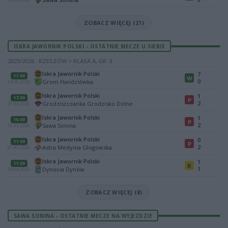
ZOBACZ WIĘCEJ (21)
ISKRA JAWORNIK POLSKI - OSTATNIE MECZE U SIEBIE
2025/2026 · RZESZÓW > KLASA A, GR. II
Iskra Jawornik Polski
7
11:00
W
0
Grom Handzlówka
14.06.2026
Iskra Jawornik Polski
1
17:00
P
2
Grodziszczanka Grodzisko Dolne
31.05.2026
Iskra Jawornik Polski
1
16:00
P
2
Sawa Sonina
16.05.2026
Iskra Jawornik Polski
0
11:00
P
2
Astra Medynia Głogowska
01.05.2026
Iskra Jawornik Polski
1
11:00
R
1
Dynovia Dynów
19.04.2026
ZOBACZ WIĘCEJ (8)
SAWA SONINA - OSTATNIE MECZE NA WYJEZDZIE