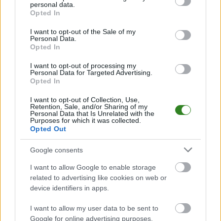
zaglądaj tutaj częściej. Nasz serwis regularnie dostarcza informacje o
personal data.
grant or deny consent to Google and its third-party tags to
terminach meczów, wynikach, transferach i newsach klubowych
.
Opted In
use your data for below specified purposes in below Google
PodkarpacieLive.pl to największa baza
meczów lokalnych drużyn
consent section.
I want to opt-out of the Sale of my
piłkarskich
w województwie. Sprawdź nasze relacje, śledź ulubioną ligę i
Personal Data.
bądź na bieżąco z wydarzeniami z boisk!
Opted In
Analiza przed meczem: Iskra Jawornik Polski vs Zorza Trzeboś
I want to opt-out of processing my
Mecz
Iskra Jawornik Polski - Zorza Trzeboś
Personal Data for Targeted Advertising.
odbędzie się w ramach 2.
Opted In
kolejki - Rzeszów > Klasa A, gr. II. Spotkanie zostanie rozegrane w dniu 24
sierpnia 2025. Początek meczu o godz. 17:00.
I want to opt-out of Collection, Use,
Iskra Jawornik Polski
przystępuje do tego spotkania w roli
Retention, Sale, and/or Sharing of my
gospodarza. Jak drużyna radzi sobie w sezonie 2025/2026 rozgrywek
Personal Data that Is Unrelated with the
Purposes for which it was collected.
Rzeszów > Klasa A, gr. II przed własną publicznością? Na tej stronie
Opted Out
możecie zobaczyć tabelę uwzględniającą tylko mecze u siebie. W tabeli
biorącej pod uwagę tylko mecze wyjazdowe możecie natomiast
sprawdzić jak spisuje się klub
Zorza Trzeboś
.
Google consents
Rzeszów > Klasa A, gr. II - sytuacja w tabeli
I want to allow Google to enable storage
Przed meczami 2. kolejki - Rzeszów > Klasa A, gr. II gospodarze (Iskra
related to advertising like cookies on web or
Jawornik Polski) zajmują
5. miejsce
w tabeli. Goście (Zorza Trzeboś)
device identifiers in apps.
plasują się na
2. miejscu.
I want to allow my user data to be sent to
Poniżej znajdziesz także ostatnie mecze obu drużyn oraz statystyki
bramkowe.
Google for online advertising purposes.