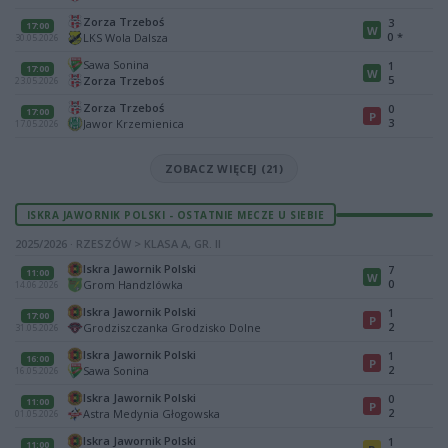
Zorza Trzeboś
3
17:00
W
0
*
LKS Wola Dalsza
30.05.2026
Sawa Sonina
1
17:00
W
5
Zorza Trzeboś
23.05.2026
Zorza Trzeboś
0
17:00
P
3
Jawor Krzemienica
17.05.2026
ZOBACZ WIĘCEJ (21)
ISKRA JAWORNIK POLSKI - OSTATNIE MECZE U SIEBIE
2025/2026 · RZESZÓW > KLASA A, GR. II
Iskra Jawornik Polski
7
11:00
W
0
Grom Handzlówka
14.06.2026
Iskra Jawornik Polski
1
17:00
P
2
Grodziszczanka Grodzisko Dolne
31.05.2026
Iskra Jawornik Polski
1
16:00
P
2
Sawa Sonina
16.05.2026
Iskra Jawornik Polski
0
11:00
P
2
Astra Medynia Głogowska
01.05.2026
Iskra Jawornik Polski
1
11:00