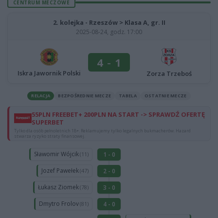
CENTRUM MECZOWE
2. kolejka - Rzeszów > Klasa A, gr. II
2025-08-24, godz. 17:00
4
-
1
Iskra Jawornik Polski
Zorza Trzeboś
RELACJA
BEZPOŚREDNIE MECZE
TABELA
OSTATNIE MECZE
55PLN FREEBET+ 200PLN NA START -> SPRAWDŹ OFERTĘ
SUPERBET
Tylko dla osób pełnoletnich 18+. Reklamujemy tylko legalnych bukmacherów. Hazard
stwarza ryzyko straty finansowej.
Sławomir Wójcik
1 - 0
(11)
Jozef Pawełek
2 - 0
(47)
Łukasz Ziomek
3 - 0
(78)
Dmytro Frolov
4 - 0
(81)