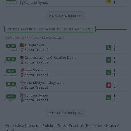
R
1
Dynovia Dynów
19.04.2026
ZOBACZ WIĘCEJ (8)
ZORZA TRZEBOŚ - OSTATNIE MECZE NA WYJEZDZIE
2025/2026 · RZESZÓW > KLASA A, GR. II
KS Dąbrówki
0
11:00
W
2
Zorza Trzeboś
14.06.2026
Grodziszczanka Grodzisko Dolne
1
16:00
W
4
Zorza Trzeboś
06.06.2026
Sawa Sonina
1
17:00
W
5
Zorza Trzeboś
23.05.2026
Astra Medynia Głogowska
3
16:00
P
2
Zorza Trzeboś
10.05.2026
Dynovia Dynów
1
17:00
W
2
Zorza Trzeboś
26.04.2026
ZOBACZ WIĘCEJ (8)
Mecz Iskra Jawornik Polski - Zorza Trzeboś (Rzeszów > Klasa A,
gr. II)