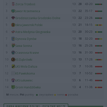
2
13
28
43-20
Zorza Trzeboś
3
13
22
35-17
Jawor Krzemienica
4
13
22
23-28
Grodziszczanka Grodzisko Dolne
5
13
21
18-15
Iskra Jawornik Polski
6
13
20
30-23
Astra Medynia Głogowska
7
13
18
32-20
Dynovia Dynów
8
13
16
25-28
Sawa Sonina
9
13
16
31-30
Crasnovia Krasne
10
13
13
17-28
KS Dąbrówki
11
13
7
10-38
LKS Wola Dalsza
12
13
7
10-52
KS Pawłokoma
13
13
6
11-46
ŁKS Łukawiec
14
13
4
11-38
Grom Handzlówka
M
mecze,
Pkt
punkty ·
zwycięstwo
remis
porażka
ISKRA JAWORNIK POLSKI - OSTATNIE MECZE