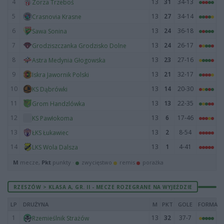
4
13
31
34-13
Zorza Trzeboś
5
13
27
34-14
Crasnovia Krasne
6
13
24
36-18
Sawa Sonina
7
13
24
26-17
Grodziszczanka Grodzisko Dolne
8
13
23
27-16
Astra Medynia Głogowska
9
13
21
32-17
Iskra Jawornik Polski
10
13
14
20-30
KS Dąbrówki
11
13
13
22-35
Grom Handzlówka
12
13
6
17-46
KS Pawłokoma
13
13
2
8-54
ŁKS Łukawiec
14
13
1
4-41
LKS Wola Dalsza
M
mecze,
Pkt
punkty ·
zwycięstwo
remis
porażka
RZESZÓW > KLASA A, GR. II - MECZE ROZEGRANE NA WYJEŹDZIE
LP
DRUŻYNA
M
PKT
GOLE
FORMA
1
13
32
37-7
Rzemieślnik Strażów