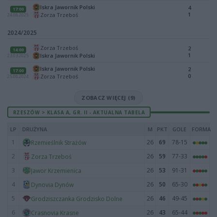
Iskra Jawornik Polski
4
17:00
1
Zorza Trzeboś
24.08.2025
2024/2025
Zorza Trzeboś
2
14:00
1
Iskra Jawornik Polski
23.03.2025
Iskra Jawornik Polski
2
17:00
0
Zorza Trzeboś
25.08.2024
ZOBACZ WIĘCEJ (9)
RZESZÓW > KLASA A, GR. II - AKTUALNA TABELA
LP
DRUŻYNA
M
PKT
GOLE
FORMA
1
26
69
78-15
Rzemieślnik Strażów
2
26
59
77-33
Zorza Trzeboś
3
26
53
91-31
Jawor Krzemienica
4
26
50
65-30
Dynovia Dynów
5
26
46
49-45
Grodziszczanka Grodzisko Dolne
6
26
43
65-44
Crasnovia Krasne