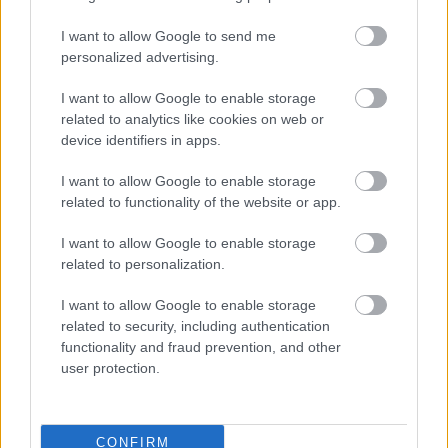
Iskra Jawornik Polski vs. Zorza Trzeboś - relacja, wynik na żywo,
I want to allow Google to send me
transmisja
personalized advertising.
Wynik meczu Iskra Jawornik Polski - Zorza Trzeboś znajdziesz na naszej
stronie zaraz po jego zakończeniu. Jeżeli szukasz informacji meczowych,
I want to allow Google to enable storage
zajrzyj tutaj:
Iskra Jawornik Polski vs. Zorza Trzeboś - wynik, składy,
related to analytics like cookies on web or
strzelcy
device identifiers in apps.
Jeżeli w internecie lub TV dostępna jest
transmisja na żywo z meczu
Iskra Jawornik Polski vs. Zorza Trzeboś
albo innych spotkań Rzeszów
I want to allow Google to enable storage
> Klasa A, gr. II na pewno znajdziesz takie informacje na naszym portalu.
related to functionality of the website or app.
Możliwe jednak, że nigdzie nie pojawi się stream online z tego pojedynku.
Śledź portal podkarpacieLIVE.pl i bądź na bieżąco.
I want to allow Google to enable storage
related to personalization.
Asseco Resovia
Developres Rzeszów
ITA TOOLS Stal Mielec
I want to allow Google to enable storage
|
|
|
Cellfast Wilki Krosno
Texom Stal Rzeszów
Stal Mielec
related to security, including authentication
|
|
|
Motor Lublin
functionality and fraud prevention, and other
Stal Rzeszów
Stal Stalowa Wola
Wisła Kraków
|
|
|
|
user protection.
Resovia
Wieczysta Kraków
Sandecja Nowy Sącz
|
|
|
Siarka Tarnobrzeg
Wisłoka Dębica
4 liga podkarpacka
|
|
|
JKS Jarosław
Karpaty Krosno
|
CONFIRM