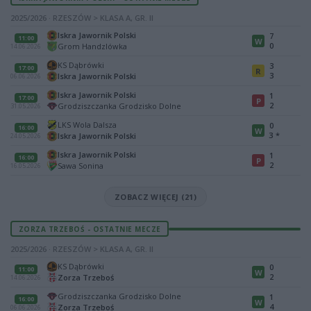
2025/2026 · RZESZÓW > KLASA A, GR. II
Iskra Jawornik Polski
7
11:00
W
0
Grom Handzlówka
14.06.2026
KS Dąbrówki
3
17:00
R
3
Iskra Jawornik Polski
06.06.2026
Iskra Jawornik Polski
1
17:00
P
2
Grodziszczanka Grodzisko Dolne
31.05.2026
LKS Wola Dalsza
0
16:00
W
3
*
Iskra Jawornik Polski
24.05.2026
Iskra Jawornik Polski
1
16:00
P
2
Sawa Sonina
16.05.2026
ZOBACZ WIĘCEJ (21)
ZORZA TRZEBOŚ - OSTATNIE MECZE
2025/2026 · RZESZÓW > KLASA A, GR. II
KS Dąbrówki
0
11:00
W
2
Zorza Trzeboś
14.06.2026
Grodziszczanka Grodzisko Dolne
1
16:00
W
4
Zorza Trzeboś
06.06.2026