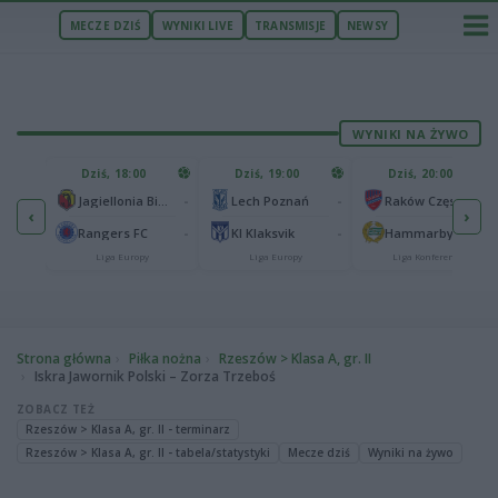
MECZE DZIŚ
WYNIKI LIVE
TRANSMISJE
NEWSY
WYNIKI NA ŻYWO
U
Dziś, 18:00
Dziś, 19:00
Dziś, 20:00
1
Ferencvaros Budapeszt
-
-
-
Jagiellonia Białystok
Lech Poznań
Raków Częstochowa
‹
›
0
ze
-
-
-
Rangers FC
KI Klaksvik
Hammarby IF
Liga Europy
Liga Europy
Liga Konferencji
Strona główna
Piłka nożna
Rzeszów > Klasa A, gr. II
Iskra Jawornik Polski – Zorza Trzeboś
ZOBACZ TEŻ
Rzeszów > Klasa A, gr. II - terminarz
Rzeszów > Klasa A, gr. II - tabela/statystyki
Mecze dziś
Wyniki na żywo