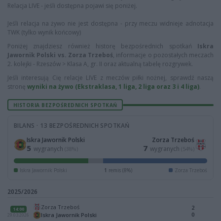
Relacja LIVE - jeśli dostępna pojawi się poniżej.
Jeśli relacja na żywo nie jest dostępna - przy meczu widnieje adnotacja
TWK (tylko wynik końcowy)
Poniżej znajdziesz również historę bezpośrednich spotkań
Iskra
Jawornik Polski vs. Zorza Trzeboś
, informacje o pozostałych meczach
2. kolejki - Rzeszów > Klasa A, gr. II oraz aktualną tabelę rozgrywek.
Jeśli interesują Cię relacje LIVE z meczów piłki nożnej, sprawdź naszą
stronę
wyniki na żywo (Ekstraklasa, 1 liga, 2 liga oraz 3 i 4 liga)
.
HISTORIA BEZPOŚREDNICH SPOTKAŃ
BILANS · 13 BEZPOŚREDNICH SPOTKAŃ
Iskra Jawornik Polski
Zorza Trzeboś
5
7
wygranych
wygranych
(38%)
(54%)
Iskra Jawornik Polski
1
remis (8%)
Zorza Trzeboś
2025/2026
Zorza Trzeboś
2
14:00
0
Iskra Jawornik Polski
29.03.2026