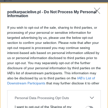
Spotkanie pomiędzy
Iskra Jawornik Polski i Zorza Trzeboś
rozegrane
zostanie w ramach Rzeszów > Klasa A, gr. II (2. kolejki - Rzeszów > Klasa A,
podkarpacielive.pl -
Do Not Process My Personal
gr. II).
Information
Na stronie
PodkarpacieLive.pl
znajdziesz
wynik meczu, strzelców
bramek, kartki, składy, statystyki i informacje o przebiegu
If you wish to opt-out of the sale, sharing to third parties, or
spotkania
. To kompletne źródło danych dla kibiców i pasjonatów
processing of your personal or sensitive information for
lokalnej piłki nożnej. Jeżeli aktualnie nie widzisz tutaj danych z pewnością
targeted advertising by us, please use the below opt-out
pracujemy nad tym żeby je uzupełnić.
section to confirm your selection. Please note that after your
Wynik meczu Iskra Jawornik Polski vs Zorza Trzeboś
opt-out request is processed you may continue seeing
Po zakończeniu spotkania automatycznie publikujemy
oficjalny wynik
interest-based ads based on personal information utilized by
spotkania
, a także dane meczowe, jeśli są dostępne.
us or personal information disclosed to third parties prior to
your opt-out. You may separately opt-out of the further
Pełny harmonogram rozgrywek dostępny jest tutaj:
Rzeszów > Klasa A,
gr. II - terminarz
disclosure of your personal information by third parties on the
.
IAB’s list of downstream participants. This information may
Informacje o składach i strzelcach
also be disclosed by us to third parties on the
IAB’s List of
W miarę dostępności danych, publikujemy
składy wyjściowe,
Downstream Participants
that may further disclose it to other
rezerwowych, zmiany oraz listę strzelców bramek
. Informacje te
third parties.
aktualizujemy zależnie od poziomu ligi i dostępnych źródeł.
Please note that this website/app uses one or more Google
Personal Data Processing Opt Outs
Śledź mecze swojej drużyny
services and may gather and store information including but
Jeśli jesteś kibicem klubu Iskra Jawornik Polski lub Zorza Trzeboś -
not limited to your visit or usage behaviour. You may click to
I want to opt-out of the Sharing of my