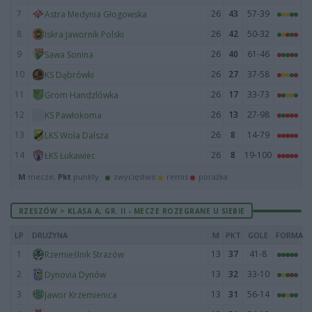
7
26
43
57-39
Astra Medynia Głogowska
8
26
42
50-32
Iskra Jawornik Polski
9
26
40
61-46
Sawa Sonina
10
26
27
37-58
KS Dąbrówki
11
26
17
33-73
Grom Handzlówka
12
26
13
27-98
KS Pawłokoma
13
26
8
14-79
LKS Wola Dalsza
14
26
8
19-100
ŁKS Łukawiec
M
mecze,
Pkt
punkty ·
zwycięstwo
remis
porażka
RZESZÓW > KLASA A, GR. II - MECZE ROZEGRANE U SIEBIE
LP
DRUŻYNA
M
PKT
GOLE
FORMA
1
13
37
41-8
Rzemieślnik Strażów
2
13
32
33-10
Dynovia Dynów
3
13
31
56-14
Jawor Krzemienica