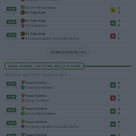
Grom Handzlówka
2
16:00
R
2
KS Dąbrówki
30.05.2026
KS Dąbrówki
4
16:00
W
0
ŁKS Łukawiec
24.05.2026
KS Dąbrówki
1
16:00
P
2
Grodziszczanka Grodzisko Dolne
16.05.2026
ZOBACZ WIĘCEJ (21)
SAWA SONINA - OSTATNIE MECZE U SIEBIE
2025/2026 · RZESZÓW > KLASA A, GR. II
Sawa Sonina
4
18:00
W
1
Crasnovia Krasne
03.06.2026
Sawa Sonina
1
17:00
P
5
Zorza Trzeboś
23.05.2026
Sawa Sonina
4
16:00
W
3
Grom Handzlówka
10.05.2026
Sawa Sonina
4
15:00
W
1
Grodziszczanka Grodzisko Dolne
26.04.2026
Sawa Sonina
3
15:00