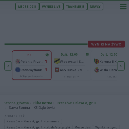
MECZE DZIŚ
WYNIKI LIVE
TRANSMISJE
NEWSY
WYNIKI NA ŻYWO
U
Dziś, 12:00
Dziś, 12:00
HT
1
1
Polonia Warszawa
-
-
Polonia Przemyśl
Wieczysta II Kraków
Korona II Kielce
‹
›
1
1
ów
-
-
Radomyślanka Radomyśl Wielki
AKS Busko-Zdrój
Wisła II Kraków
IV liga podkarpacka
III liga, gr. IV
III liga, gr. IV
Strona główna
Piłka nożna
Rzeszów > Klasa A, gr. II
Sawa Sonina – KS Dąbrówki
ZOBACZ TEŻ
Rzeszów > Klasa A, gr. II - terminarz
Rzeszów > Klasa A, gr. II - tabela/statystyki
Mecze dziś
Wyniki na żywo