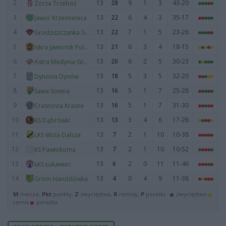
2
13
28
9
1
3
43-20
Zorza Trzeboś
3
13
22
6
4
3
35-17
Jawor Krzemienica
4
13
22
7
1
5
23-28
Grodziszczanka Grodzisko Dolne
5
13
21
6
3
4
18-15
Iskra Jawornik Polski
6
13
20
6
2
5
30-23
Astra Medynia Głogowska
7
13
18
5
3
5
32-20
Dynovia Dynów
8
13
16
5
1
7
25-28
Sawa Sonina
9
13
16
5
1
7
31-30
Crasnovia Krasne
10
13
13
3
4
6
17-28
KS Dąbrówki
11
13
7
2
1
10
10-38
LKS Wola Dalsza
12
13
7
2
1
10
10-52
KS Pawłokoma
13
13
6
2
0
11
11-46
ŁKS Łukawiec
14
13
4
0
4
9
11-38
Grom Handzlówka
M
mecze,
Pkt
punkty,
Z
zwycięstwa,
R
remisy,
P
porażki ·
zwycięstwo
remis
porażka