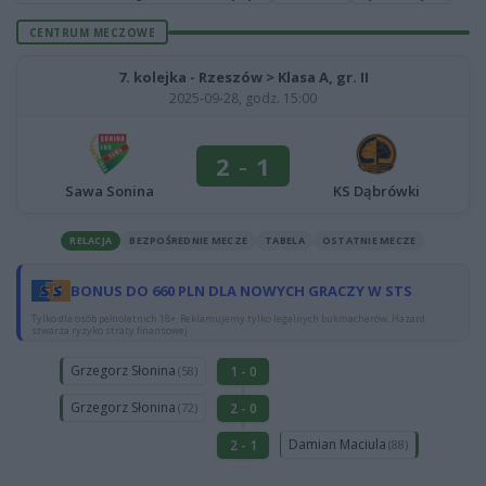
CENTRUM MECZOWE
7. kolejka - Rzeszów > Klasa A, gr. II
2025-09-28, godz. 15:00
2
-
1
Sawa Sonina
KS Dąbrówki
RELACJA
BEZPOŚREDNIE MECZE
TABELA
OSTATNIE MECZE
BONUS DO 660 PLN DLA NOWYCH GRACZY W STS
Tylko dla osób pełnoletnich 18+. Reklamujemy tylko legalnych bukmacherów. Hazard
stwarza ryzyko straty finansowej.
Grzegorz Słonina
1 - 0
(58)
Grzegorz Słonina
2 - 0
(72)
Damian Maciula
2 - 1
(88)