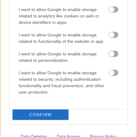
Wynik meczu Sawa Sonina - KS Dąbrówki znajdziesz na naszej stronie
I want to allow Google to enable storage
zaraz po jego zakończeniu. Jeżeli szukasz informacji meczowych, zajrzyj
related to analytics like cookies on web or
tutaj:
Sawa Sonina vs. KS Dąbrówki - wynik, składy, strzelcy
device identifiers in apps.
Jeżeli w internecie lub TV dostępna jest
transmisja na żywo z meczu
Sawa Sonina vs. KS Dąbrówki
albo innych spotkań Rzeszów > Klasa A,
I want to allow Google to enable storage
gr. II na pewno znajdziesz takie informacje na naszym portalu. Możliwe
related to functionality of the website or app.
jednak, że nigdzie nie pojawi się stream online z tego pojedynku. Śledź
portal podkarpacieLIVE.pl i bądź na bieżąco.
I want to allow Google to enable storage
related to personalization.
Asseco Resovia
Developres Rzeszów
ITA TOOLS Stal Mielec
I want to allow Google to enable storage
|
|
|
Cellfast Wilki Krosno
Texom Stal Rzeszów
Stal Mielec
related to security, including authentication
|
|
|
Motor Lublin
functionality and fraud prevention, and other
Stal Rzeszów
Stal Stalowa Wola
Wisła Kraków
|
|
|
|
user protection.
Resovia
Wieczysta Kraków
Sandecja Nowy Sącz
|
|
|
Siarka Tarnobrzeg
Wisłoka Dębica
4 liga podkarpacka
|
|
|
JKS Jarosław
Karpaty Krosno
|
CONFIRM
Mecze dziś
Wyniki LIVE
Transmisje
O nas
Kontakt
|
|
|
|
|
Polityka prywatności
pehasports.com
| Polecamy:
|
kartki okolicznościowe
Data Deletion
Data Access
Privacy Policy