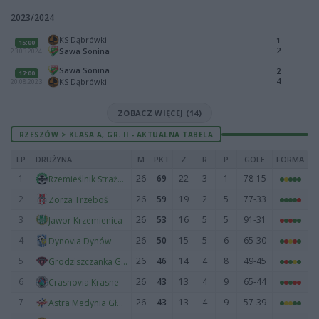
2023/2024
KS Dąbrówki
1
15:00
2
Sawa Sonina
23.03.2024
Sawa Sonina
2
17:00
4
KS Dąbrówki
20.08.2023
ZOBACZ WIĘCEJ (14)
RZESZÓW > KLASA A, GR. II - AKTUALNA TABELA
LP
DRUŻYNA
M
PKT
Z
R
P
GOLE
FORMA
1
26
69
22
3
1
78-15
Rzemieślnik Strażów
2
26
59
19
2
5
77-33
Zorza Trzeboś
3
26
53
16
5
5
91-31
Jawor Krzemienica
4
26
50
15
5
6
65-30
Dynovia Dynów
5
26
46
14
4
8
49-45
Grodziszczanka Grodzisko Dolne
6
26
43
13
4
9
65-44
Crasnovia Krasne
7
26
43
13
4
9
57-39
Astra Medynia Głogowska