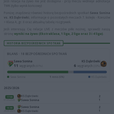
Jeśli relacja na żywo nie jest dostępna - przy meczu widnieje adnotacja
TWK (tylko wynik końcowy)
Poniżej znajdziesz również historę bezpośrednich spotkań
Sawa Sonina
vs. KS Dąbrówki
, informacje o pozostałych meczach 7. kolejki - Rzeszów
> Klasa A, gr. II oraz aktualną tabelę rozgrywek.
Jeśli interesują Cię relacje LIVE z meczów piłki nożnej, sprawdź naszą
stronę
wyniki na żywo (Ekstraklasa, 1 liga, 2 liga oraz 3 i 4 liga)
.
HISTORIA BEZPOŚREDNICH SPOTKAŃ
BILANS · 18 BEZPOŚREDNICH SPOTKAŃ
Sawa Sonina
KS Dąbrówki
11
6
wygranych
wygranych
(61%)
(33%)
Sawa Sonina
1
remis (6%)
KS Dąbrówki
2025/2026
KS Dąbrówki
2
17:00
1
Sawa Sonina
01.05.2026
Sawa Sonina
2
15:00
1
KS Dąbrówki
28.09.2025