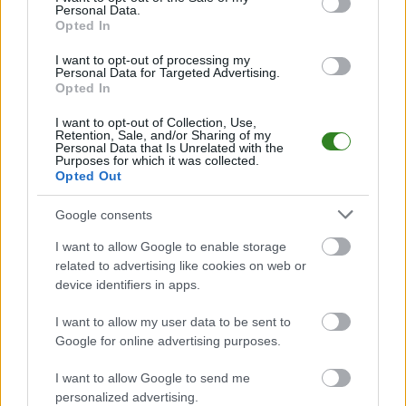
Personal Data.
PodkarpacieLive.pl to największa baza
meczów lokalnych drużyn
Opted In
piłkarskich
w województwie. Sprawdź nasze relacje, śledź ulubioną ligę i
bądź na bieżąco z wydarzeniami z boisk!
I want to opt-out of processing my
Personal Data for Targeted Advertising.
Analiza przed meczem: Sawa Sonina vs KS Dąbrówki
Opted In
Mecz
Sawa Sonina - KS Dąbrówki
odbędzie się w ramach 7. kolejki -
Rzeszów > Klasa A, gr. II. Spotkanie zostanie rozegrane w dniu 28 września
I want to opt-out of Collection, Use,
Retention, Sale, and/or Sharing of my
2025. Początek meczu o godz. 15:00.
Personal Data that Is Unrelated with the
Purposes for which it was collected.
Sawa Sonina
przystępuje do tego spotkania w roli gospodarza. Jak
Opted Out
drużyna radzi sobie w sezonie 2025/2026 rozgrywek Rzeszów > Klasa A,
gr. II przed własną publicznością? Na tej stronie możecie zobaczyć tabelę
uwzględniającą tylko mecze u siebie. W tabeli biorącej pod uwagę tylko
Google consents
mecze wyjazdowe możecie natomiast sprawdzić jak spisuje się klub
KS
Dąbrówki
.
I want to allow Google to enable storage
related to advertising like cookies on web or
Rzeszów > Klasa A, gr. II - sytuacja w tabeli
device identifiers in apps.
Przed meczami 7. kolejki - Rzeszów > Klasa A, gr. II gospodarze (Sawa
Sonina) zajmują
8. miejsce
w tabeli. Goście (KS Dąbrówki) plasują się na
I want to allow my user data to be sent to
10. miejscu.
Google for online advertising purposes.
Poniżej znajdziesz także ostatnie mecze obu drużyn oraz statystyki
bramkowe.
I want to allow Google to send me
personalized advertising.
Sawa Sonina vs. KS Dąbrówki - relacja, wynik na żywo, transmisja