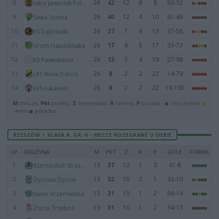
8
26
42
12
6
8
50-32
Iskra Jawornik Polski
9
26
40
12
4
10
61-46
Sawa Sonina
10
26
27
7
6
13
37-58
KS Dąbrówki
11
26
17
4
5
17
33-73
Grom Handzlówka
12
26
13
3
4
19
27-98
KS Pawłokoma
13
26
8
2
2
22
14-79
LKS Wola Dalsza
14
26
8
2
2
22
19-100
ŁKS Łukawiec
M
mecze,
Pkt
punkty,
Z
zwycięstwa,
R
remisy,
P
porażki ·
zwycięstwo
remis
porażka
RZESZÓW > KLASA A, GR. II - MECZE ROZEGRANE U SIEBIE
LP
DRUŻYNA
M
PKT
Z
R
P
GOLE
FORMA
1
13
37
12
1
0
41-8
Rzemieślnik Strażów
2
13
32
10
2
1
33-10
Dynovia Dynów
3
13
31
10
1
2
56-14
Jawor Krzemienica
4
13
31
10
1
2
34-13
Zorza Trzeboś