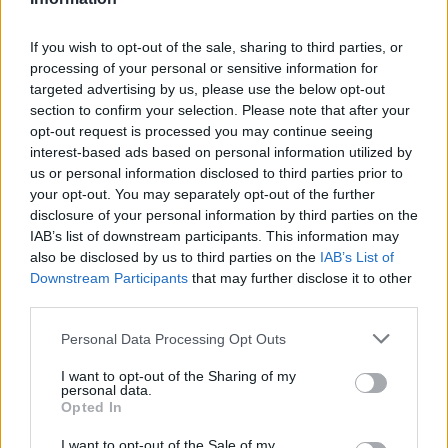
Spotkanie pomiędzy
Sawa Sonina i KS Dąbrówki
rozegrane zostanie w
ramach Rzeszów > Klasa A, gr. II (7. kolejki - Rzeszów > Klasa A, gr. II).
If you wish to opt-out of the sale, sharing to third parties, or
Na stronie
PodkarpacieLive.pl
znajdziesz
wynik meczu, strzelców
processing of your personal or sensitive information for
bramek, kartki, składy, statystyki i informacje o przebiegu
targeted advertising by us, please use the below opt-out
spotkania
. To kompletne źródło danych dla kibiców i pasjonatów
lokalnej piłki nożnej. Jeżeli aktualnie nie widzisz tutaj danych z pewnością
section to confirm your selection. Please note that after your
pracujemy nad tym żeby je uzupełnić.
opt-out request is processed you may continue seeing
interest-based ads based on personal information utilized by
Wynik meczu Sawa Sonina vs KS Dąbrówki
us or personal information disclosed to third parties prior to
Po zakończeniu spotkania automatycznie publikujemy
oficjalny wynik
your opt-out. You may separately opt-out of the further
spotkania
, a także dane meczowe, jeśli są dostępne.
disclosure of your personal information by third parties on the
Pełny harmonogram rozgrywek dostępny jest tutaj:
Rzeszów > Klasa A,
IAB’s list of downstream participants. This information may
gr. II - terminarz
.
also be disclosed by us to third parties on the
IAB’s List of
Downstream Participants
that may further disclose it to other
Informacje o składach i strzelcach
third parties.
W miarę dostępności danych, publikujemy
składy wyjściowe,
rezerwowych, zmiany oraz listę strzelców bramek
. Informacje te
Please note that this website/app uses one or more Google
Personal Data Processing Opt Outs
aktualizujemy zależnie od poziomu ligi i dostępnych źródeł.
services and may gather and store information including but
not limited to your visit or usage behaviour. You may click to
I want to opt-out of the Sharing of my
Śledź mecze swojej drużyny
personal data.
grant or deny consent to Google and its third-party tags to
Jeśli jesteś kibicem klubu Sawa Sonina lub KS Dąbrówki - zaglądaj tutaj
Opted In
use your data for below specified purposes in below Google
częściej. Nasz serwis regularnie dostarcza informacje o
terminach
consent section.
meczów, wynikach, transferach i newsach klubowych
.
I want to opt-out of the Sale of my