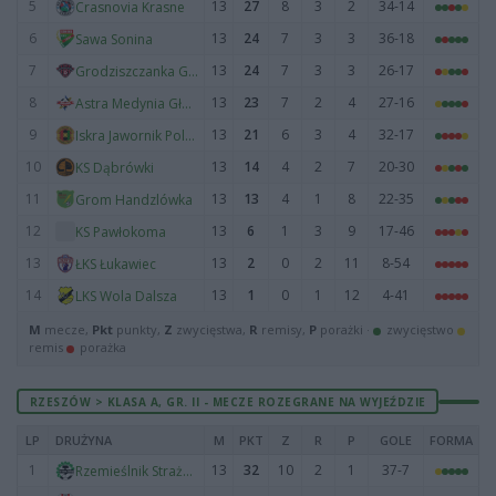
5
13
27
8
3
2
34-14
Crasnovia Krasne
6
13
24
7
3
3
36-18
Sawa Sonina
7
13
24
7
3
3
26-17
Grodziszczanka Grodzisko Dolne
8
13
23
7
2
4
27-16
Astra Medynia Głogowska
9
13
21
6
3
4
32-17
Iskra Jawornik Polski
10
13
14
4
2
7
20-30
KS Dąbrówki
11
13
13
4
1
8
22-35
Grom Handzlówka
12
13
6
1
3
9
17-46
KS Pawłokoma
13
13
2
0
2
11
8-54
ŁKS Łukawiec
14
13
1
0
1
12
4-41
LKS Wola Dalsza
M
mecze,
Pkt
punkty,
Z
zwycięstwa,
R
remisy,
P
porażki ·
zwycięstwo
remis
porażka
RZESZÓW > KLASA A, GR. II - MECZE ROZEGRANE NA WYJEŹDZIE
LP
DRUŻYNA
M
PKT
Z
R
P
GOLE
FORMA
1
13
32
10
2
1
37-7
Rzemieślnik Strażów