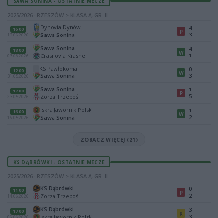
SAWA SONINA - OSTATNIE MECZE
2025/2026 · RZESZÓW > KLASA A, GR. II
Dynovia Dynów
4
16:00
P
3
Sawa Sonina
13.06.2026
Sawa Sonina
4
18:00
W
1
Crasnovia Krasne
03.06.2026
KS Pawłokoma
0
12:00
W
Sawa Sonina
3
31.05.2026
Sawa Sonina
1
17:00
P
5
Zorza Trzeboś
23.05.2026
Iskra Jawornik Polski
1
16:00
W
2
Sawa Sonina
16.05.2026
ZOBACZ WIĘCEJ (21)
KS DĄBRÓWKI - OSTATNIE MECZE
2025/2026 · RZESZÓW > KLASA A, GR. II
KS Dąbrówki
0
11:00
P
2
Zorza Trzeboś
14.06.2026
KS Dąbrówki
3
17:00
R
3
Iskra Jawornik Polski
06.06.2026