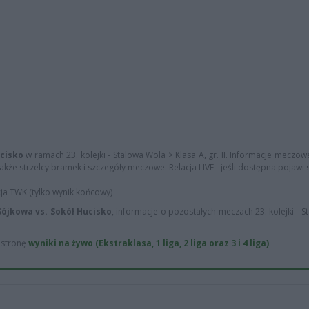
ucisko
w ramach 23. kolejki - Stalowa Wola > Klasa A, gr. II. Informacje meczowe
akże strzelcy bramek i szczegóły meczowe. Relacja LIVE - jeśli dostępna pojawi s
cja TWK (tylko wynik końcowy)
Sójkowa vs. Sokół Hucisko
, informacje o pozostałych meczach 23. kolejki - 
ą stronę
wyniki na żywo (Ekstraklasa, 1 liga, 2 liga oraz 3 i 4 liga)
.