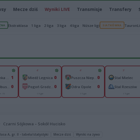
wsy
Mecze dziś
Wyniki LIVE
Transmisje
Transfery
ŻNA
Ekstraklasa
1 liga
2 liga
3 liga
4 liga
Niższe ligi
SIATKÓWKA
TauronL
4'
4'
3'
1
0
0
Chełmianka Chełm
Miedź Legnica
Puszcza Niepołomice
Stal Mielec
0
0
0
Sokół Kolbuszowa Dolna
Pogoń Grodzisk Mazowiecki
Odra Opole
Stal Rzeszów
r. IV
I liga
I liga
I liga
Czarni Sójkowa – Sokół Hucisko
asa A, gr. II - tabela/statystyki
Mecze dziś
Wyniki na żywo