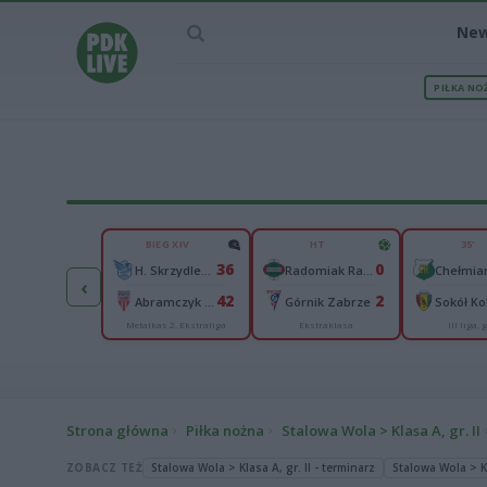
Ne
PIŁKA NO
IEC MECZU
BIEG XIV
HT
35'
2
36
0
Podhale Nowy Targ
H. Skrzydlewska Orzeł Łódź
Radomiak Radom
‹
5
42
2
tnik Kraków
Abramczyk Polonia Bydgoszcz
Górnik Zabrze
Metalkas 2. Ekstraliga
Ekstraklasa
III liga, g
II liga
Strona główna
Piłka nożna
Stalowa Wola > Klasa A, gr. II
ZOBACZ TEŻ
Stalowa Wola > Klasa A, gr. II - terminarz
Stalowa Wola > Kl