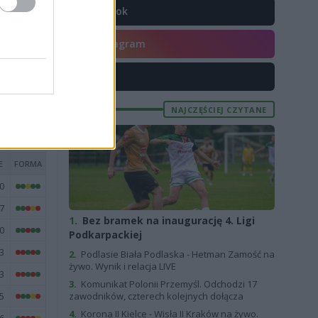
TikTok
9
9
Instagram
2
X
8
NAJCZĘŚCIEJ CZYTANE
E
FORMA
0
7
1.
Bez bramek na inaugurację 4. Ligi
0
Podkarpackiej
3
2.
Podlasie Biała Podlaska - Hetman Zamość na
żywo. Wynik i relacja LIVE
3
3.
Komunikat Polonii Przemyśl. Odchodzi 17
5
zawodników, czterech kolejnych dołącza
4.
Korona II Kielce - Wisła II Kraków na żywo.