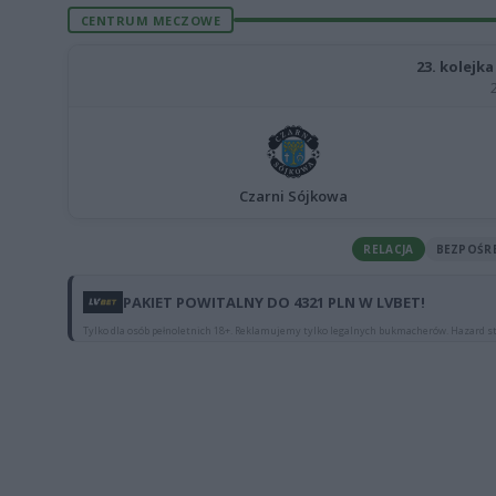
CENTRUM MECZOWE
23. kolejka
Czarni Sójkowa
RELACJA
BEZPOŚR
PAKIET POWITALNY DO 4321 PLN W LVBET!
Tylko dla osób pełnoletnich 18+. Reklamujemy tylko legalnych bukmacherów. Hazard st