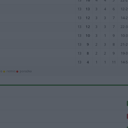
13
16
4
4
5
22-2
13
13
3
4
6
12-2
13
12
3
3
7
14-2
13
12
3
3
7
22-3
13
10
3
1
9
10-3
13
9
2
3
8
21-2
13
8
2
2
9
19-3
13
4
1
1
11
14-5
wo
remis
porażka