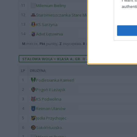
11
Milenium Bieliny
authenti
12
Staromieszczanka Stare Miasto
13
KS Sarzyna
14
Advit Łętownia
M
mecze,
Pkt
punkty,
Z
zwycięstwa,
R
remisy,
P
porażki ·
zwycięst
STALOWA WOLA > KLASA A, GR. II - MECZE ROZEGRANE NA W
LP
DRUŻYNA
1
Podlesianka Kamień
2
Pogoń II Leżajsk
3
KS Podwolina
4
Retman Ulanów
5
Jodła Przychojec
6
Sokół Hucisko
7