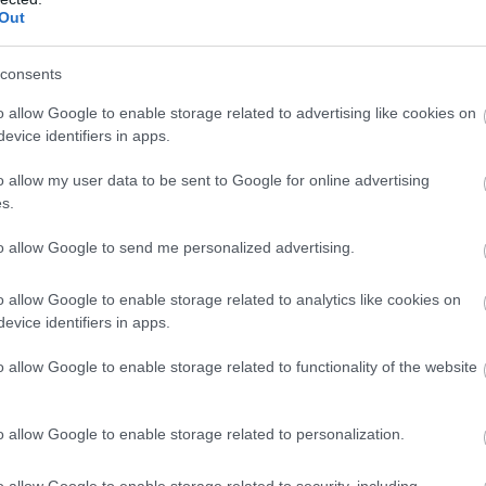
26
15
4
3
19
28-9
Out
wo
remis
porażka
consents
BIE
o allow Google to enable storage related to advertising like cookies on
evice identifiers in apps.
M
PKT
Z
R
P
GOL
13
39
13
0
0
48-
o allow my user data to be sent to Google for online advertising
13
31
10
1
2
50-2
s.
13
26
8
2
3
31-1
to allow Google to send me personalized advertising.
13
25
8
1
4
25-1
o allow Google to enable storage related to analytics like cookies on
13
25
7
4
2
32-1
evice identifiers in apps.
13
21
6
3
4
29-2
o allow Google to enable storage related to functionality of the website
13
21
6
3
4
41-2
13
19
5
4
4
14-1
o allow Google to enable storage related to personalization.
13
18
5
3
5
24-2
13
17
5
2
6
19-2
o allow Google to enable storage related to security, including