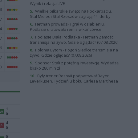
6
Wynik i relacja LIVE
6
5.
Wielkie piłkarskie święto na Podkarpaciu.
Stal Mielec i Stal Rzeszów zagrają 44. derby
7
6.
Hetman prowadził i grał w osłabieniu.
4
Podlasie uratowało remis w końcówce
7.
Podlasie Biała Podlaska - Hetman Zamość
7
transmisja na żywo. Gdzie oglądać? (07.08.2026)
6
8.
Polonia Bytom - Pogoń Siedlce transmisja na
żywo. Gdzie oglądać? (07.08.2026)
7
9.
Sponsor Stali z potężną inwestycją. Wydadzą
3
blisko 280 mln zł
10.
Były trener Resovii podpatrywał Bayer
Leverkusen. Tydzień u boku Carlesa Martíneza
1
W
0
4
P
0
0