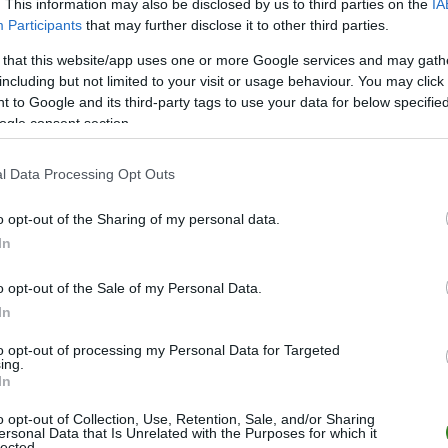
. This information may also be disclosed by us to third parties on the
IA
M
PKT
Z
R
P
GOL
Participants
that may further disclose it to other third parties.
26
74
24
2
0
98-1
 that this website/app uses one or more Google services and may gath
26
51
16
3
7
77-4
including but not limited to your visit or usage behaviour. You may click 
 to Google and its third-party tags to use your data for below specifi
26
48
15
3
8
57-3
ogle consent section.
26
47
13
8
5
59-3
26
38
11
5
10
45-4
l Data Processing Opt Outs
26
37
11
4
11
45-4
o opt-out of the Sharing of my personal data.
26
34
10
4
12
46-4
In
26
33
9
6
11
63-6
o opt-out of the Sale of my Personal Data.
26
32
9
5
12
50-5
In
26
31
8
7
11
28-4
to opt-out of processing my Personal Data for Targeted
26
30
8
6
12
31-5
ing.
In
26
25
7
4
15
21-5
o opt-out of Collection, Use, Retention, Sale, and/or Sharing
26
18
4
6
16
37-6
ersonal Data that Is Unrelated with the Purposes for which it
lected.