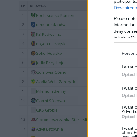
participants
LP
DRUŻYNA
Downstream 
1
Podlesianka Kamień
Please note
2
Retman Ulanów
information 
deny consent
3
KS Podwolina
in below Go
4
Pogoń II Leżajsk
5
Sokół Hucisko
Persona
6
Jodła Przychojec
I want t
7
Górnovia Górno
Opted 
8
Azalia Wola Zarczycka
I want t
9
Milenium Bieliny
Opted 
10
Czarni Sójkowa
I want 
11
GKS Groble
Advertis
Opted 
12
Staromieszczanka Stare Miasto
I want t
13
Advit Łętownia
of my P
was col