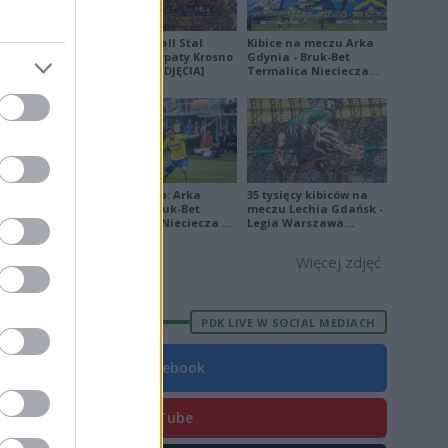
5
Derby Ekoball Stal
Kibice na meczu Arka
Sanok - Karpaty Krosno
Gdynia - Bruk-Bet
na remis [ZDJĘCIA]
Termalica Nieciecza
[ZDJĘCIA]
E
FORMA
6
0
Ekstraklasa: Arka
35 tysięcy kibiców na
Gdynia - Bruk-Bet
meczu Lechia Gdańsk -
4
Termalica Nieciecza 2-
Legia Warszawa
3 [ZDJĘCIA]
[OPRAWA, ZDJĘCIA]
5
Więcej zdjęć
8
4
PDK LIVE W SOCIAL MEDIACH
6
Facebook
5
0
YouTube
5