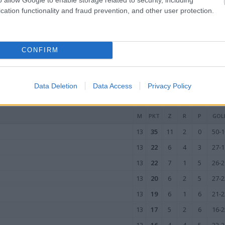
13
16
5
1
7
28-2
cation functionality and fraud prevention, and other user protection.
13
15
4
3
6
11-1
13
11
3
2
8
14-4
CONFIRM
13
10
2
4
7
18-2
wo
remis
porażka
Data Deletion
Data Access
Privacy Policy
YJEŹDZIE
M
PKT
Z
R
P
GOL
13
35
11
2
0
50-1
13
22
6
4
3
27-1
13
22
7
1
5
26-2
13
20
6
2
5
27-2
13
19
6
1
6
21-2
13
17
5
2
6
16-2