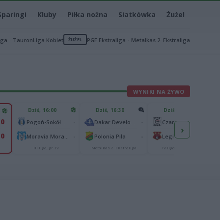
Sparingi
Kluby
Piłka nożna
Siatkówka
Żużel
iga
TauronLiga Kobiet
ŻUŻEL
PGE Ekstraliga
Metalkas 2. Ekstraliga
WYNIKI NA ŻYWO
Dziś, 16:00
Dziś, 16:30
Dziś, 16:30
0
-
-
-
Pogoń-Sokół Lubaczów
Dakar Development Stal Rzeszów
Czarni Jasło
›
0
-
-
-
Moravia Morawica
Polonia Piła
Legion Pilzno
III liga, gr. IV
Metalkas 2. Ekstraliga
IV liga podkarpacka