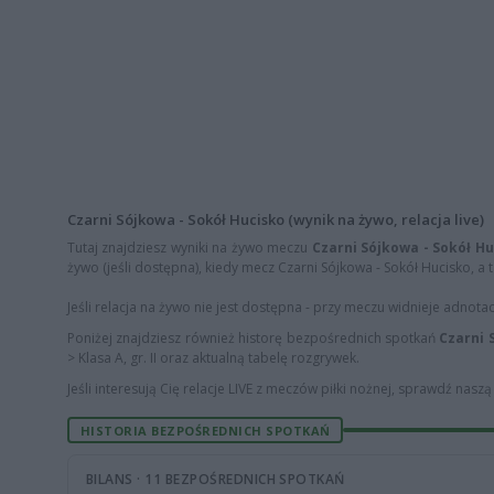
Czarni Sójkowa - Sokół Hucisko (wynik na żywo, relacja live)
Tutaj znajdziesz wyniki na żywo meczu
Czarni Sójkowa - Sokół H
żywo (jeśli dostępna), kiedy mecz Czarni Sójkowa - Sokół Hucisko, a t
Jeśli relacja na żywo nie jest dostępna - przy meczu widnieje adnota
Poniżej znajdziesz również historę bezpośrednich spotkań
Czarni 
> Klasa A, gr. II oraz aktualną tabelę rozgrywek.
Jeśli interesują Cię relacje LIVE z meczów piłki nożnej, sprawdź nasz
HISTORIA BEZPOŚREDNICH SPOTKAŃ
BILANS · 11 BEZPOŚREDNICH SPOTKAŃ