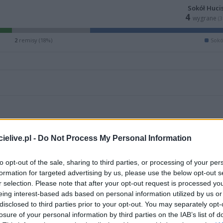
Sokół Huci
4
wygrane
(
2
remisy (18%)
Sokó
elive.pl -
Do Not Process My Personal Information
to opt-out of the sale, sharing to third parties, or processing of your per
formation for targeted advertising by us, please use the below opt-out s
r selection. Please note that after your opt-out request is processed y
eing interest-based ads based on personal information utilized by us or
ZOBACZ WIĘCEJ (7)
disclosed to third parties prior to your opt-out. You may separately opt-
losure of your personal information by third parties on the IAB’s list of