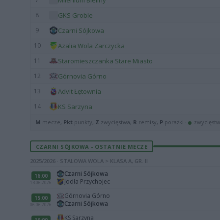
Milenium Bieliny
8
GKS Groble
9
Czarni Sójkowa
10
Azalia Wola Zarczycka
11
Staromieszczanka Stare Miasto
12
Górnovia Górno
13
Advit Łętownia
14
KS Sarzyna
M
mecze,
Pkt
punkty,
Z
zwycięstwa,
R
remisy,
P
porażki ·
zwycięst
CZARNI SÓJKOWA - OSTATNIE MECZE
2025/2026 · STALOWA WOLA > KLASA A, GR. II
Czarni Sójkowa
16:00
Jodła Przychojec
13.06.2026
Górnovia Górno
15:00
Czarni Sójkowa
06.06.2026
KS Sarzyna
16:00