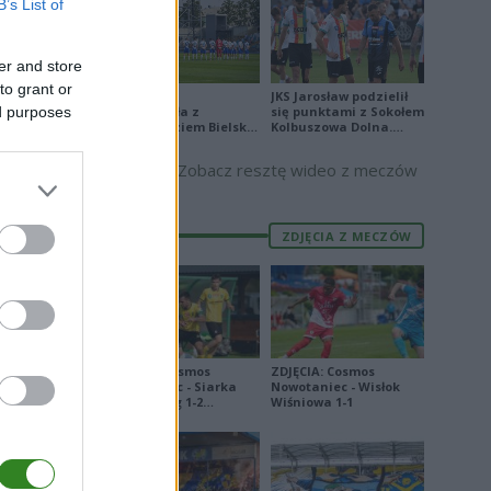
B’s List of
E
FORMA
6
er and store
3
to grant or
Stal Mielec
JKS Jarosław podzielił
ed purposes
zremisowała z
się punktami z Sokołem
4
Podbeskidziem Bielsko-
Kolbuszowa Dolna.
Biała. Zobacz skrót
Zobacz skrót
5
Zobacz resztę wideo z meczów
9
3
ZDJĘCIA Z MECZÓW
1
0
5
2
ZDJĘCIA: Cosmos
ZDJĘCIA: Cosmos
Nowotaniec - Siarka
Nowotaniec - Wisłok
1
Tarnobrzeg 1-2
Wiśniowa 1-1
[PUCHAR POLSKI]
6
5