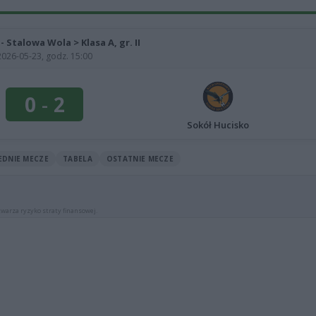
 - Stalowa Wola > Klasa A, gr. II
2026-05-23, godz. 15:00
0
-
2
Sokół Hucisko
EDNIE MECZE
TABELA
OSTATNIE MECZE
warza ryzyko straty finansowej.