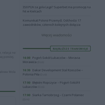
350 PLN za gola Legii? Superbet ma promocję na
hit w Kielcach
Komunikat Polonii Przemyśl. Odchodzi 17
zawodników, czterech kolejnych dołącza
Więcej wiadomości
NAJBLIŻSZE TRANSMISJE
, relacja na
ię poniżej.
Pogoń-Sokół Lubaczów – Moravia
16:00
Morawica
(Dziś)
Dakar Development Stal Rzeszów –
16:30
Stalowa Wola
Polonia Piła
(Dziś)
Błękitni Ropczyce – Pogoń-Sokół II
17:00
Lubaczów
(Dziś)
Siarka Tarnobrzeg – Czarni Połaniec
17:00
(Dziś)