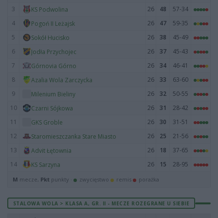
3
26
48
57-34
KS Podwolina
4
26
47
59-35
Pogoń II Leżajsk
5
26
38
45-49
Sokół Hucisko
6
26
37
45-43
Jodła Przychojec
7
26
34
46-41
Górnovia Górno
8
26
33
63-60
Azalia Wola Zarczycka
9
26
32
50-55
Milenium Bieliny
10
26
31
28-42
Czarni Sójkowa
11
26
30
31-51
GKS Groble
12
26
25
21-56
Staromieszczanka Stare Miasto
13
26
18
37-65
Advit Łętownia
14
26
15
28-95
KS Sarzyna
M
mecze,
Pkt
punkty ·
zwycięstwo
remis
porażka
STALOWA WOLA > KLASA A, GR. II - MECZE ROZEGRANE U SIEBIE