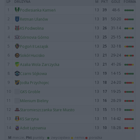
LP
DRUŻYNA
M
PKT
GOLE
FORMA
1
13
39
48-6
Podlesianka Kamień
2
13
31
50-20
Retman Ulanów
3
13
26
31-14
KS Podwolina
4
13
25
25-15
Górnovia Górno
5
13
25
32-18
Pogoń II Leżajsk
6
13
21
29-24
Sokół Hucisko
7
13
21
41-26
Azalia Wola Zarczycka
8
13
19
14-15
Czarni Sójkowa
9
13
18
24-20
Jodła Przychojec
10
13
17
19-25
GKS Groble
11
13
16
28-29
Milenium Bieliny
12
13
15
11-19
Staromieszczanka Stare Miasto
13
13
11
14-42
KS Sarzyna
14
13
10
18-28
Advit Łętownia
M
mecze,
Pkt
punkty ·
zwycięstwo
remis
porażka