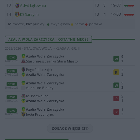
13
13
8
19-37
Advit Łętownia
14
13
4
14-53
KS Sarzyna
M
mecze,
Pkt
punkty ·
zwycięstwo
remis
porażka
AZALIA WOLA ZARCZYCKA - OSTATNIE MECZE
2025/2026 · STALOWA WOLA > KLASA A, GR. II
Azalia Wola Zarczycka
9
17:00
W
1
Staromieszczanka Stare Miasto
14.06.2026
Pogoń II Leżajsk
3
18:00
R
3
Azalia Wola Zarczycka
07.06.2026
Azalia Wola Zarczycka
5
15:00
W
3
Milenium Bieliny
30.05.2026
KS Podwolina
5
17:00
P
1
Azalia Wola Zarczycka
23.05.2026
Azalia Wola Zarczycka
1
17:00
P
3
Jodła Przychojec
16.05.2026
ZOBACZ WIĘCEJ (21)