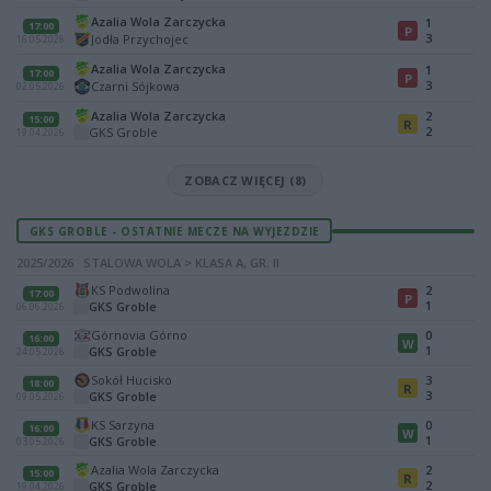
Azalia Wola Zarczycka
1
17:00
P
3
Jodła Przychojec
16.05.2026
Azalia Wola Zarczycka
1
17:00
P
3
Czarni Sójkowa
02.05.2026
Azalia Wola Zarczycka
2
15:00
R
2
GKS Groble
19.04.2026
ZOBACZ WIĘCEJ (8)
GKS GROBLE - OSTATNIE MECZE NA WYJEZDZIE
2025/2026 · STALOWA WOLA > KLASA A, GR. II
KS Podwolina
2
17:00
P
1
GKS Groble
06.06.2026
Górnovia Górno
0
16:00
W
1
GKS Groble
24.05.2026
Sokół Hucisko
3
18:00
R
3
GKS Groble
09.05.2026
KS Sarzyna
0
16:00
W
1
GKS Groble
03.05.2026
Azalia Wola Zarczycka
2
15:00
R
2
GKS Groble
19.04.2026