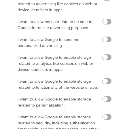
Przed meczami 18. kolejki - Stalowa Wola > Klasa A, gr. II gospodarze
related to advertising like cookies on web or
(Azalia Wola Zarczycka) zajmują
10. miejsce
w tabeli. Goście (GKS
device identifiers in apps.
Groble) plasują się na
8. miejscu.
I want to allow my user data to be sent to
Poniżej znajdziesz także ostatnie mecze obu drużyn oraz statystyki
bramkowe.
Google for online advertising purposes.
Azalia Wola Zarczycka vs. GKS Groble - relacja, wynik na żywo,
I want to allow Google to send me
transmisja
personalized advertising.
Wynik meczu Azalia Wola Zarczycka - GKS Groble znajdziesz na naszej
stronie zaraz po jego zakończeniu. Jeżeli szukasz informacji meczowych,
I want to allow Google to enable storage
zajrzyj tutaj:
Azalia Wola Zarczycka vs. GKS Groble - wynik, składy,
related to analytics like cookies on web or
strzelcy
device identifiers in apps.
Jeżeli w internecie lub TV dostępna jest
transmisja na żywo z meczu
Azalia Wola Zarczycka vs. GKS Groble
albo innych spotkań Stalowa
I want to allow Google to enable storage
Wola > Klasa A, gr. II na pewno znajdziesz takie informacje na naszym
related to functionality of the website or app.
portalu. Możliwe jednak, że nigdzie nie pojawi się stream online z tego
pojedynku. Śledź portal podkarpacieLIVE.pl i bądź na bieżąco.
I want to allow Google to enable storage
related to personalization.
Asseco Resovia
Developres Rzeszów
ITA TOOLS Stal Mielec
I want to allow Google to enable storage
|
|
|
Cellfast Wilki Krosno
Texom Stal Rzeszów
Stal Mielec
related to security, including authentication
|
|
|