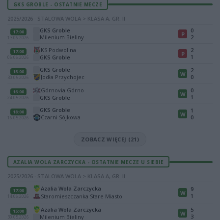
GKS GROBLE - OSTATNIE MECZE
2025/2026 · STALOWA WOLA > KLASA A, GR. II
GKS Groble
0
17:00
P
Milenium Bieliny
2
13.06.2026
KS Podwolina
2
17:00
P
1
GKS Groble
06.06.2026
GKS Groble
2
15:00
W
Jodła Przychojec
0
30.05.2026
Górnovia Górno
0
16:00
W
1
GKS Groble
24.05.2026
GKS Groble
1
18:00
W
Czarni Sójkowa
0
16.05.2026
ZOBACZ WIĘCEJ (21)
AZALIA WOLA ZARCZYCKA - OSTATNIE MECZE U SIEBIE
2025/2026 · STALOWA WOLA > KLASA A, GR. II
Azalia Wola Zarczycka
9
17:00
W
1
Staromieszczanka Stare Miasto
14.06.2026
Azalia Wola Zarczycka
5
15:00
W
3
Milenium Bieliny
30.05.2026