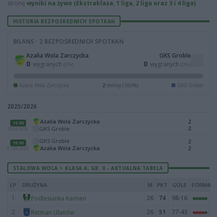
stronę
wyniki na żywo (Ekstraklasa, 1 liga, 2 liga oraz 3 i 4 liga)
.
HISTORIA BEZPOŚREDNICH SPOTKAŃ
BILANS · 2 BEZPOŚREDNICH SPOTKAŃ
Azalia Wola Zarczycka
GKS Groble
0
0
wygranych
wygranych
(0%)
(0%)
Azalia Wola Zarczycka
2
remisy (100%)
GKS Groble
2025/2026
Azalia Wola Zarczycka
2
15:00
2
GKS Groble
19.04.2026
GKS Groble
2
16:00
Azalia Wola Zarczycka
2
07.09.2025
STALOWA WOLA > KLASA A, GR. II - AKTUALNA TABELA
LP
DRUŻYNA
M
PKT
GOLE
FORMA
1
26
74
98-16
Podlesianka Kamień
2
26
51
77-43
Retman Ulanów