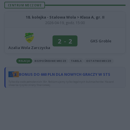
CENTRUM MECZOWE
18. kolejka - Stalowa Wola > Klasa A, gr. II
2026-04-19, godz. 15:00
2
-
2
GKS Groble
Azalia Wola Zarczycka
RELACJA
BEZPOŚREDNIE MECZE
TABELA
OSTATNIE MECZE
BONUS DO 660 PLN DLA NOWYCH GRACZY W STS
Tylko dla osób pełnoletnich 18+. Reklamujemy tylko legalnych bukmacherów. Hazard
stwarza ryzyko straty finansowej.