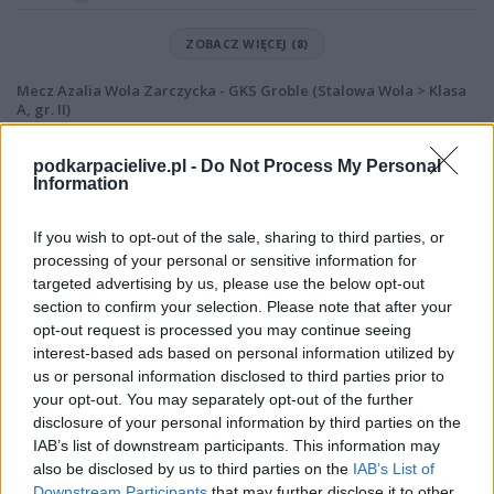
ZOBACZ WIĘCEJ (8)
Mecz Azalia Wola Zarczycka - GKS Groble (Stalowa Wola > Klasa
A, gr. II)
Spotkanie pomiędzy
Azalia Wola Zarczycka i GKS Groble
rozegrane
zostanie w ramach Stalowa Wola > Klasa A, gr. II (18. kolejki - Stalowa Wola
podkarpacielive.pl -
Do Not Process My Personal
> Klasa A, gr. II).
Information
Na stronie
PodkarpacieLive.pl
znajdziesz
wynik meczu, strzelców
bramek, kartki, składy, statystyki i informacje o przebiegu
If you wish to opt-out of the sale, sharing to third parties, or
spotkania
. To kompletne źródło danych dla kibiców i pasjonatów
processing of your personal or sensitive information for
lokalnej piłki nożnej. Jeżeli aktualnie nie widzisz tutaj danych z pewnością
targeted advertising by us, please use the below opt-out
pracujemy nad tym żeby je uzupełnić.
section to confirm your selection. Please note that after your
Wynik meczu Azalia Wola Zarczycka vs GKS Groble
opt-out request is processed you may continue seeing
Po zakończeniu spotkania automatycznie publikujemy
oficjalny wynik
interest-based ads based on personal information utilized by
spotkania
, a także dane meczowe, jeśli są dostępne.
us or personal information disclosed to third parties prior to
your opt-out. You may separately opt-out of the further
Pełny harmonogram rozgrywek dostępny jest tutaj:
Stalowa Wola >
Klasa A, gr. II - terminarz
disclosure of your personal information by third parties on the
.
IAB’s list of downstream participants. This information may
Informacje o składach i strzelcach
also be disclosed by us to third parties on the
IAB’s List of
W miarę dostępności danych, publikujemy
składy wyjściowe,
Downstream Participants
that may further disclose it to other