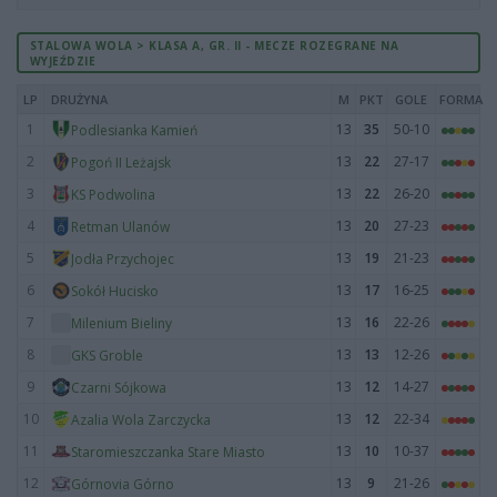
STALOWA WOLA > KLASA A, GR. II - MECZE ROZEGRANE NA
WYJEŹDZIE
LP
DRUŻYNA
M
PKT
GOLE
FORMA
1
13
35
50-10
Podlesianka Kamień
2
13
22
27-17
Pogoń II Leżajsk
3
13
22
26-20
KS Podwolina
4
13
20
27-23
Retman Ulanów
5
13
19
21-23
Jodła Przychojec
6
13
17
16-25
Sokół Hucisko
7
13
16
22-26
Milenium Bieliny
8
13
13
12-26
GKS Groble
9
13
12
14-27
Czarni Sójkowa
10
13
12
22-34
Azalia Wola Zarczycka
11
13
10
10-37
Staromieszczanka Stare Miasto
12
13
9
21-26
Górnovia Górno