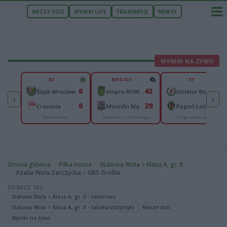
MECZE DZIŚ
WYNIKI LIVE
TRANSMISJE
NEWSY
WYNIKI NA ŻYWO
U
82'
BIEG XIII
31'
3
0
43
0
Śląsk Wrocław
Innpro ROW Rybnik
Izolator Boguchwała
‹
›
0
0
29
0
Sandecja Nowy Sącz
Cracovia
Moonfin Magnus Ostrów Wielkopolski
Pogoń Leżajsk
Ekstraklasa
Metalkas 2. Ekstraliga
IV liga podkarpacka
Strona główna
Piłka nożna
Stalowa Wola > Klasa A, gr. II
Azalia Wola Zarczycka – GKS Groble
ZOBACZ TEŻ
Stalowa Wola > Klasa A, gr. II - terminarz
Stalowa Wola > Klasa A, gr. II - tabela/statystyki
Mecze dziś
Wyniki na żywo