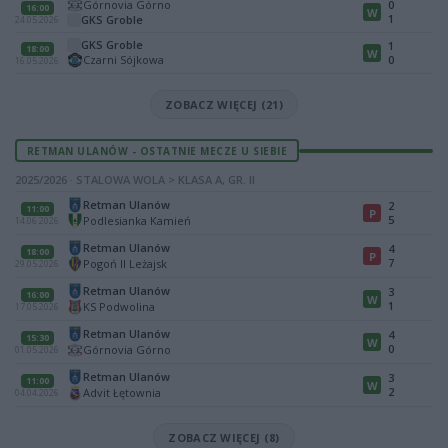
Górnovia Górno
0
16:00
W
1
GKS Groble
24.05.2026
GKS Groble
1
18:00
W
Czarni Sójkowa
0
16.05.2026
ZOBACZ WIĘCEJ (21)
RETMAN ULANÓW - OSTATNIE MECZE U SIEBIE
2025/2026 · STALOWA WOLA > KLASA A, GR. II
Retman Ulanów
2
11:00
P
5
Podlesianka Kamień
14.06.2026
Retman Ulanów
4
18:00
P
7
Pogoń II Leżajsk
29.05.2026
Retman Ulanów
3
16:00
W
1
KS Podwolina
17.05.2026
Retman Ulanów
4
15:30
W
0
Górnovia Górno
01.05.2026
Retman Ulanów
3
11:00
W
2
Advit Łętownia
04.04.2026
ZOBACZ WIĘCEJ (8)