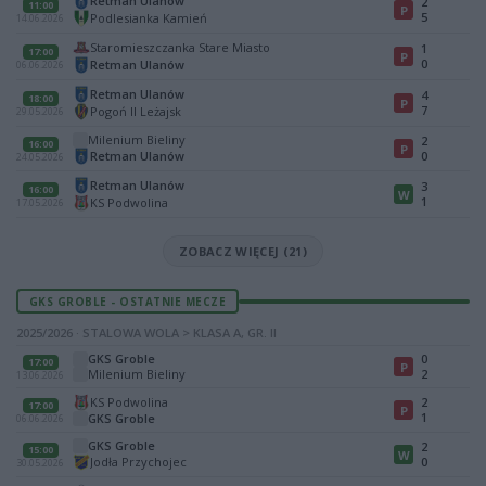
Retman Ulanów
2
11:00
P
5
Podlesianka Kamień
14.06.2026
Staromieszczanka Stare Miasto
1
17:00
P
0
Retman Ulanów
06.06.2026
Retman Ulanów
4
18:00
P
7
Pogoń II Leżajsk
29.05.2026
Milenium Bieliny
2
16:00
P
Retman Ulanów
0
24.05.2026
Retman Ulanów
3
16:00
W
1
KS Podwolina
17.05.2026
ZOBACZ WIĘCEJ (21)
GKS GROBLE - OSTATNIE MECZE
2025/2026 · STALOWA WOLA > KLASA A, GR. II
GKS Groble
0
17:00
P
Milenium Bieliny
2
13.06.2026
KS Podwolina
2
17:00
P
1
GKS Groble
06.06.2026
GKS Groble
2
15:00
W
Jodła Przychojec
0
30.05.2026