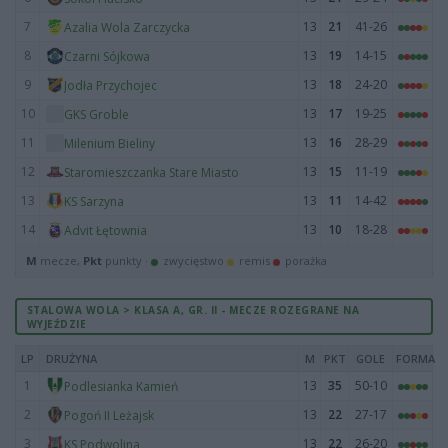
7
13
21
41-26
Azalia Wola Zarczycka
8
13
19
14-15
Czarni Sójkowa
9
13
18
24-20
Jodła Przychojec
10
13
17
19-25
GKS Groble
11
13
16
28-29
Milenium Bieliny
12
13
15
11-19
Staromieszczanka Stare Miasto
13
13
11
14-42
KS Sarzyna
14
13
10
18-28
Advit Łętownia
M
mecze,
Pkt
punkty ·
zwycięstwo
remis
porażka
STALOWA WOLA > KLASA A, GR. II - MECZE ROZEGRANE NA
WYJEŹDZIE
LP
DRUŻYNA
M
PKT
GOLE
FORMA
1
13
35
50-10
Podlesianka Kamień
2
13
22
27-17
Pogoń II Leżajsk
3
13
22
26-20
KS Podwolina