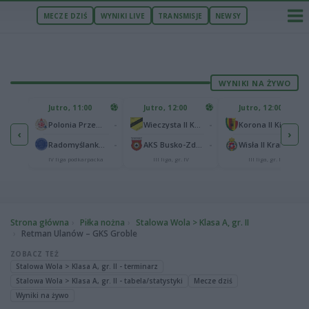
MECZE DZIŚ
WYNIKI LIVE
TRANSMISJE
NEWSY
WYNIKI NA ŻYWO
U
Jutro, 11:00
Jutro, 12:00
Jutro, 12:00
1
Polonia Warszawa
-
-
-
Polonia Przemyśl
Wieczysta II Kraków
Korona II Kielce
‹
›
1
ów
-
-
-
Radomyślanka Radomyśl Wielki
AKS Busko-Zdrój
Wisła II Kraków
IV liga podkarpacka
III liga, gr. IV
III liga, gr. IV
Strona główna
Piłka nożna
Stalowa Wola > Klasa A, gr. II
Retman Ulanów – GKS Groble
ZOBACZ TEŻ
Stalowa Wola > Klasa A, gr. II - terminarz
Stalowa Wola > Klasa A, gr. II - tabela/statystyki
Mecze dziś
Wyniki na żywo