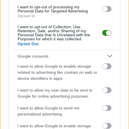
I want to opt-out of processing my
Analiza przed meczem: Retman Ulanów vs GKS Groble
Personal Data for Targeted Advertising.
Opted In
Mecz
Retman Ulanów - GKS Groble
odbędzie się w ramach 4. kolejki -
Stalowa Wola > Klasa A, gr. II. Spotkanie zostanie rozegrane w dniu 31
sierpnia 2025. Początek meczu o godz. 17:00.
I want to opt-out of Collection, Use,
Retention, Sale, and/or Sharing of my
Retman Ulanów
przystępuje do tego spotkania w roli gospodarza. Jak
Personal Data that Is Unrelated with the
Purposes for which it was collected.
drużyna radzi sobie w sezonie 2025/2026 rozgrywek Stalowa Wola >
Opted Out
Klasa A, gr. II przed własną publicznością? Na tej stronie możecie
zobaczyć tabelę uwzględniającą tylko mecze u siebie. W tabeli biorącej
pod uwagę tylko mecze wyjazdowe możecie natomiast sprawdzić jak
Google consents
spisuje się klub
GKS Groble
.
I want to allow Google to enable storage
Stalowa Wola > Klasa A, gr. II - sytuacja w tabeli
related to advertising like cookies on web or
Przed meczami 4. kolejki - Stalowa Wola > Klasa A, gr. II gospodarze
device identifiers in apps.
(Retman Ulanów) zajmują
4. miejsce
w tabeli. Goście (GKS Groble)
plasują się na
8. miejscu.
I want to allow my user data to be sent to
Poniżej znajdziesz także ostatnie mecze obu drużyn oraz statystyki
Google for online advertising purposes.
bramkowe.
I want to allow Google to send me
Retman Ulanów vs. GKS Groble - relacja, wynik na żywo,
personalized advertising.
transmisja
Wynik meczu Retman Ulanów - GKS Groble znajdziesz na naszej stronie
I want to allow Google to enable storage
zaraz po jego zakończeniu. Jeżeli szukasz informacji meczowych, zajrzyj