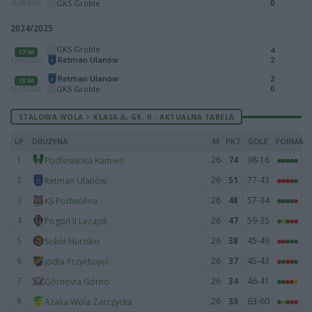
0
GKS Groble
31.08.2025
2024/2025
GKS Groble
4
17:00
Retman Ulanów
2
17.05.2025
Retman Ulanów
2
15:00
0
GKS Groble
05.10.2024
STALOWA WOLA > KLASA A, GR. II - AKTUALNA TABELA
LP
DRUŻYNA
M
PKT
GOLE
FORMA
1
26
74
98-16
Podlesianka Kamień
2
26
51
77-43
Retman Ulanów
3
26
48
57-34
KS Podwolina
4
26
47
59-35
Pogoń II Leżajsk
5
26
38
45-49
Sokół Hucisko
6
26
37
45-43
Jodła Przychojec
7
26
34
46-41
Górnovia Górno
8
26
33
63-60
Azalia Wola Zarczycka