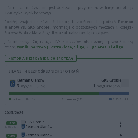
Jeśli relacja na żywo nie jest dostępna - przy meczu widnieje adnotacja
TWK (tylko wynik końcowy)
Poniżej znajdziesz również historę bezpośrednich spotkań
Retman
Ulanów vs. GKS Groble
, informacje o pozostałych meczach 4. kolejki -
Stalowa Wola > Klasa A, gr. II oraz aktualną tabelę rozgrywek.
Jeśli interesują Cię relacje LIVE z meczów piłki nożnej, sprawdź naszą
stronę
wyniki na żywo (Ekstraklasa, 1 liga, 2 liga oraz 3 i 4 liga)
.
HISTORIA BEZPOŚREDNICH SPOTKAŃ
BILANS · 4 BEZPOŚREDNICH SPOTKAŃ
Retman Ulanów
GKS Groble
3
1
wygrane
wygrana
(75%)
(25%)
Retman Ulanów
0
remisów (0%)
GKS Groble
2025/2026
GKS Groble
2
16:30
Retman Ulanów
3
12.04.2026
Retman Ulanów
4
17:00