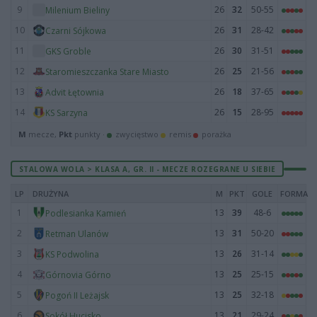
9
26
32
50-55
Milenium Bieliny
10
26
31
28-42
Czarni Sójkowa
11
26
30
31-51
GKS Groble
12
26
25
21-56
Staromieszczanka Stare Miasto
13
26
18
37-65
Advit Łętownia
14
26
15
28-95
KS Sarzyna
M
mecze,
Pkt
punkty ·
zwycięstwo
remis
porażka
STALOWA WOLA > KLASA A, GR. II - MECZE ROZEGRANE U SIEBIE
LP
DRUŻYNA
M
PKT
GOLE
FORMA
1
13
39
48-6
Podlesianka Kamień
2
13
31
50-20
Retman Ulanów
3
13
26
31-14
KS Podwolina
4
13
25
25-15
Górnovia Górno
5
13
25
32-18
Pogoń II Leżajsk
6
13
21
29-24
Sokół Hucisko