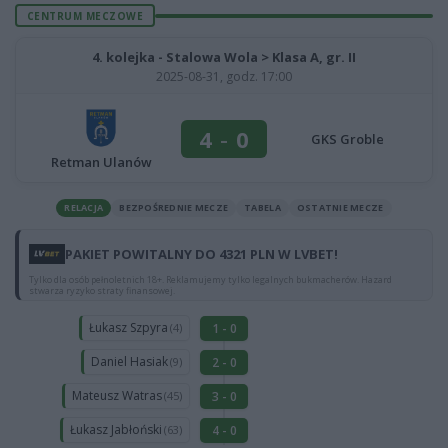
CENTRUM MECZOWE
4. kolejka - Stalowa Wola > Klasa A, gr. II
2025-08-31, godz. 17:00
4
-
0
GKS Groble
Retman Ulanów
RELACJA
BEZPOŚREDNIE MECZE
TABELA
OSTATNIE MECZE
PAKIET POWITALNY DO 4321 PLN W LVBET!
Tylko dla osób pełnoletnich 18+. Reklamujemy tylko legalnych bukmacherów. Hazard
stwarza ryzyko straty finansowej.
Łukasz Szpyra
1 - 0
(4)
Daniel Hasiak
2 - 0
(9)
Mateusz Watras
3 - 0
(45)
Łukasz Jabłoński
4 - 0
(63)