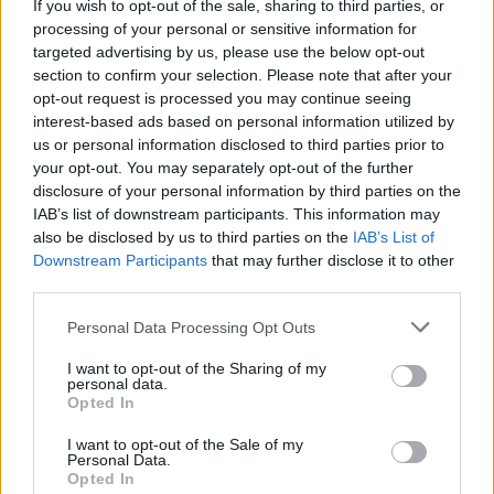
If you wish to opt-out of the sale, sharing to third parties, or
bramek, kartki, składy, statystyki i informacje o przebiegu
processing of your personal or sensitive information for
spotkania
. To kompletne źródło danych dla kibiców i pasjonatów
targeted advertising by us, please use the below opt-out
lokalnej piłki nożnej. Jeżeli aktualnie nie widzisz tutaj danych z pewnością
pracujemy nad tym żeby je uzupełnić.
section to confirm your selection. Please note that after your
opt-out request is processed you may continue seeing
Wynik meczu Retman Ulanów vs GKS Groble
interest-based ads based on personal information utilized by
Po zakończeniu spotkania automatycznie publikujemy
oficjalny wynik
us or personal information disclosed to third parties prior to
spotkania
, a także dane meczowe, jeśli są dostępne.
your opt-out. You may separately opt-out of the further
Pełny harmonogram rozgrywek dostępny jest tutaj:
disclosure of your personal information by third parties on the
Stalowa Wola >
Klasa A, gr. II - terminarz
.
IAB’s list of downstream participants. This information may
also be disclosed by us to third parties on the
IAB’s List of
Informacje o składach i strzelcach
Downstream Participants
that may further disclose it to other
W miarę dostępności danych, publikujemy
składy wyjściowe,
third parties.
rezerwowych, zmiany oraz listę strzelców bramek
. Informacje te
aktualizujemy zależnie od poziomu ligi i dostępnych źródeł.
Please note that this website/app uses one or more Google
Personal Data Processing Opt Outs
services and may gather and store information including but
Śledź mecze swojej drużyny
not limited to your visit or usage behaviour. You may click to
I want to opt-out of the Sharing of my
Jeśli jesteś kibicem klubu Retman Ulanów lub GKS Groble - zaglądaj tutaj
personal data.
grant or deny consent to Google and its third-party tags to
częściej. Nasz serwis regularnie dostarcza informacje o
terminach
Opted In
use your data for below specified purposes in below Google
meczów, wynikach, transferach i newsach klubowych
.
consent section.
I want to opt-out of the Sale of my
PodkarpacieLive.pl to największa baza
meczów lokalnych drużyn
Personal Data.
piłkarskich
w województwie. Sprawdź nasze relacje, śledź ulubioną ligę i
Opted In
bądź na bieżąco z wydarzeniami z boisk!