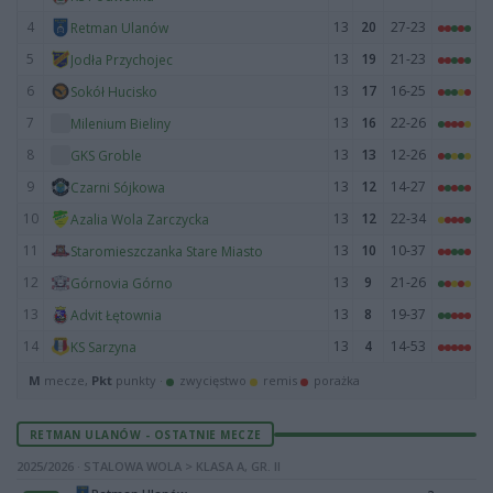
4
13
20
27-23
Retman Ulanów
5
13
19
21-23
Jodła Przychojec
6
13
17
16-25
Sokół Hucisko
7
13
16
22-26
Milenium Bieliny
8
13
13
12-26
GKS Groble
9
13
12
14-27
Czarni Sójkowa
10
13
12
22-34
Azalia Wola Zarczycka
11
13
10
10-37
Staromieszczanka Stare Miasto
12
13
9
21-26
Górnovia Górno
13
13
8
19-37
Advit Łętownia
14
13
4
14-53
KS Sarzyna
M
mecze,
Pkt
punkty ·
zwycięstwo
remis
porażka
RETMAN ULANÓW - OSTATNIE MECZE
2025/2026 · STALOWA WOLA > KLASA A, GR. II