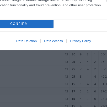
13
14
4
2
7
18-3
cation functionality and fraud prevention, and other user protection.
13
10
2
4
7
20-3
13
4
1
1
11
14-6
CONFIRM
wo
remis
porażka
JEŹDZIE
Data Deletion
Data Access
Privacy Policy
M
PKT
Z
R
P
GOL
13
30
9
3
1
50-1
13
25
7
4
2
36-1
13
25
7
4
2
36-1
13
25
8
1
4
40-2
13
19
5
4
4
31-3
13
17
5
2
6
27-2
13
15
4
3
6
28-3
13
15
4
3
6
22-3