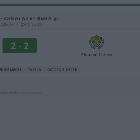
 - Stalowa Wola > Klasa A, gr. I
2026-05-17, godz. 16:00
2
-
2
Płomień Trześń
EDNIE MECZE
TABELA
OSTATNIE MECZE
warza ryzyko straty finansowej.