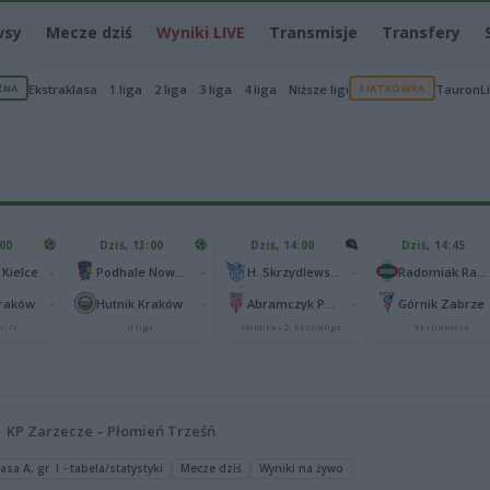
wsy
Mecze dziś
Wyniki LIVE
Transmisje
Transfery
ŻNA
Ekstraklasa
1 liga
2 liga
3 liga
4 liga
Niższe ligi
SIATKÓWKA
TauronL
:00
Dziś, 13:00
Dziś, 14:00
Dziś, 14:45
-
-
-
 Kielce
Podhale Nowy Targ
H. Skrzydlewska Orzeł Łódź
Radomiak Radom
-
-
-
Kraków
Hutnik Kraków
Abramczyk Polonia Bydgoszcz
Górnik Zabrze
r. IV
II liga
Metalkas 2. Ekstraliga
Ekstraklasa
KP Zarzecze – Płomień Trześń
sa A, gr. I - tabela/statystyki
Mecze dziś
Wyniki na żywo