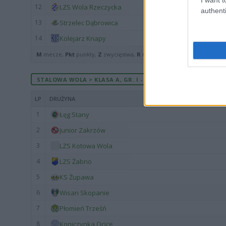
12
LZS Wola Rzeczycka
authenti
13
Strzelec Dąbrowica
14
Kolejarz Knapy
M
mecze,
Pkt
punkty,
Z
zwycięstwa,
R
remisy,
P
porażki ·
zwycięst
STALOWA WOLA > KLASA A, GR. I - MECZE ROZEGRANE NA WY
LP
DRUŻYNA
1
Łęg Stany
2
Junior Zakrzów
3
LZS Kotowa Wola
4
LZS Żabno
5
KS Żupawa
6
Wisan Skopanie
7
Płomień Trześń
8
Koniczynka Ocice