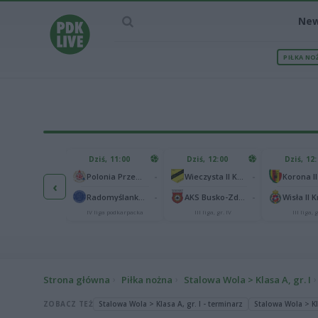
Ne
PIŁKA NO
IEC MECZU
Dziś, 11:00
Dziś, 12:00
Dziś, 12
1
Polonia Warszawa
-
-
Polonia Przemyśl
Wieczysta II Kraków
Korona II
‹
1
ch Chorzów
-
-
Radomyślanka Radomyśl Wielki
AKS Busko-Zdrój
Wisła II 
I liga
IV liga podkarpacka
III liga, gr. IV
III liga, g
Strona główna
Piłka nożna
Stalowa Wola > Klasa A, gr. I
ZOBACZ TEŻ
Stalowa Wola > Klasa A, gr. I - terminarz
Stalowa Wola > Kla