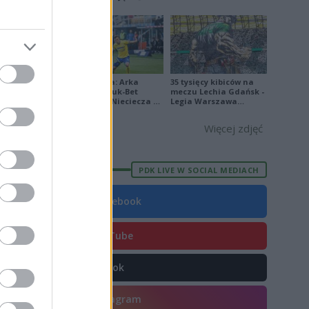
[ZDJĘCIA]
E
FORMA
Ekstraklasa: Arka
35 tysięcy kibiców na
8
Gdynia - Bruk-Bet
meczu Lechia Gdańsk -
Termalica Nieciecza 2-
Legia Warszawa
7
3 [ZDJĘCIA]
[OPRAWA, ZDJĘCIA]
5
Więcej zdjęć
1
6
PDK LIVE W SOCIAL MEDIACH
5
Facebook
2
7
YouTube
4
TikTok
0
3
Instagram