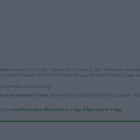
rześń
w ramach 22. kolejki - Stalowa Wola > Klasa A, gr. I. Informacje meczowe
że strzelcy bramek i szczegóły meczowe. Relacja LIVE - jeśli dostępna pojawi si
cja TWK (tylko wynik końcowy)
ecze vs. Płomień Trześń
, informacje o pozostałych meczach 22. kolejki - St
ą stronę
wyniki na żywo (Ekstraklasa, 1 liga, 2 liga oraz 3 i 4 liga)
.