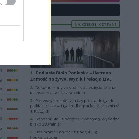
2
X
0
9
NAJCZĘŚCIEJ CZYTANE
E
FORMA
9
1.
Podlasie Biała Podlaska - Hetman
Zamość na żywo. Wynik i relacja LIVE
9
2.
Doświadczony zawodnik do wzięcia. Michał
6
Kitliński rozstał się z Sokołem
5
3.
Pierwszy krok do raju czy prosta droga do
piekła? Rusza 4. Liga Podkarpacka [ZAPOWIEDŹ
0
1. KOLEJKI]
0
4.
Sponsor Stali z potężną inwestycją. Wydadzą
blisko 280 mln zł
5
5.
Bez bramek na inaugurację 4. Ligi
Podkarpackiej
2