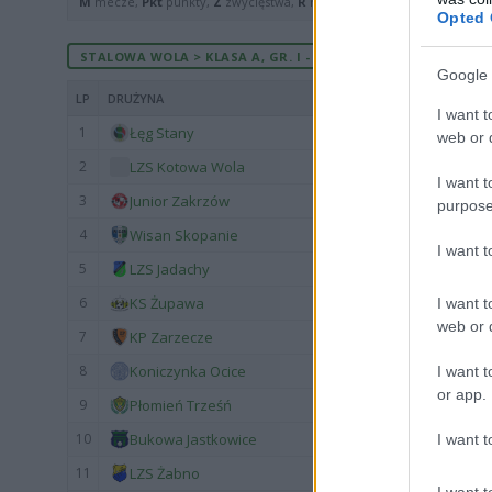
M
mecze,
Pkt
punkty,
Z
zwycięstwa,
R
remisy,
P
porażki ·
zwycięst
Opted 
STALOWA WOLA > KLASA A, GR. I - MECZE ROZEGRANE U SIEB
Google 
LP
DRUŻYNA
I want t
1
Łęg Stany
web or d
2
LZS Kotowa Wola
I want t
3
Junior Zakrzów
purpose
4
Wisan Skopanie
I want 
5
LZS Jadachy
6
KS Żupawa
I want t
web or d
7
KP Zarzecze
8
Koniczynka Ocice
I want t
or app.
9
Płomień Trześń
10
Bukowa Jastkowice
I want t
11
LZS Żabno
I want t