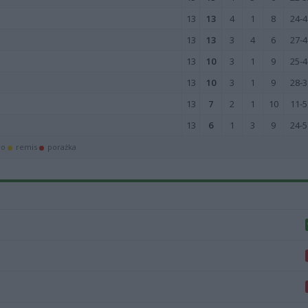
13
13
4
1
8
24-4
13
13
3
4
6
27-4
13
10
3
1
9
25-4
13
10
3
1
9
28-3
13
7
2
1
10
11-5
13
6
1
3
9
24-5
wo
remis
porażka