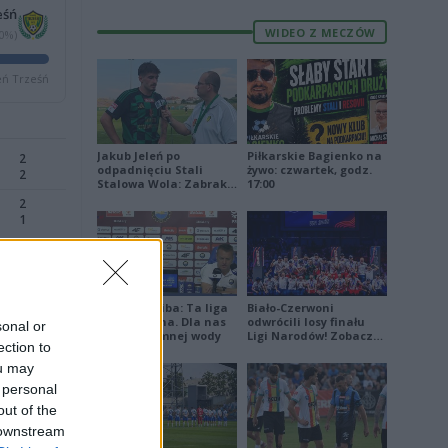
eśń
WIDEO Z MECZÓW
50%)
ń Trześń
Jakub Jeleń po
Piłkarskie Bagienko na
2
odpadnięciu Stali
żywo: czwartek, godz.
2
Stalowa Wola: Zabrakło
17:00
doświadczenia
2
1
3
1
Damian Skiba: Ta liga
Biało-Czerwoni
jest brutalna. Dla nas
odwrócili losy finału
sonal or
4
to kubeł zimnej wody
Ligi Narodów! Zobacz
ection to
0
skrót
ou may
 personal
out of the
 downstream
E
FORMA