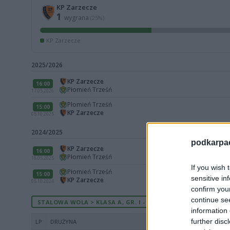
KP Zarzecze
1
wygrana
(25%)
KP Zarzecze
2025/2026
KP Zarzecze
16:00
Płomień Trześń
17.05.2026
Płomień Trześń
15:00
KP Zarzecze
05.10.2025
2024/2025
podkarpaci
KP Zarzecze
16:00
Płomień Trześń
18.05.2025
If you wish 
Płomień Trześń
15:00
sensitive in
KP Zarzecze
05.10.2024
confirm you
continue se
STALOWA WOLA > KLASA A, GR. I - AKTUALNA TABELA
information 
further disc
LP
DRUŻYNA