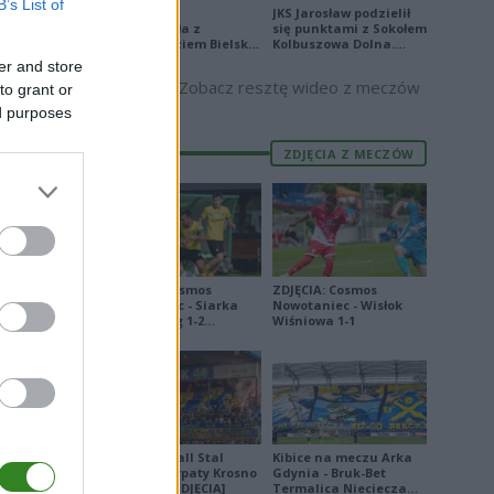
B’s List of
Stal Mielec
JKS Jarosław podzielił
37
zremisowała z
się punktami z Sokołem
Podbeskidziem Bielsko-
Kolbuszowa Dolna.
3
Biała. Zobacz skrót
Zobacz skrót
er and store
4
Zobacz resztę wideo z meczów
to grant or
ed purposes
1
8
ZDJĘCIA Z MECZÓW
5
9
9
9
ZDJĘCIA: Cosmos
ZDJĘCIA: Cosmos
Nowotaniec - Siarka
Nowotaniec - Wisłok
Tarnobrzeg 1-2
Wiśniowa 1-1
1
[PUCHAR POLSKI]
3
2
0
Derby Ekoball Stal
Kibice na meczu Arka
20
Sanok - Karpaty Krosno
Gdynia - Bruk-Bet
na remis [ZDJĘCIA]
Termalica Nieciecza