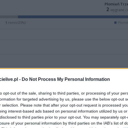
Płomień Trz
2
wygrane
(
1
remis (25%)
Płomie
elive.pl -
Do Not Process My Personal Information
to opt-out of the sale, sharing to third parties, or processing of your per
formation for targeted advertising by us, please use the below opt-out s
r selection. Please note that after your opt-out request is processed y
eing interest-based ads based on personal information utilized by us or
disclosed to third parties prior to your opt-out. You may separately opt-
losure of your personal information by third parties on the IAB’s list of
M
PKT
Z
R
P
GOL