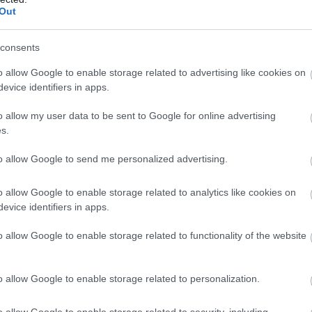
wo
remis
porażka
Out
IE
consents
M
PKT
Z
R
P
GOL
o allow Google to enable storage related to advertising like cookies on
13
31
10
1
2
51-1
evice identifiers in apps.
13
30
9
3
1
45-1
o allow my user data to be sent to Google for online advertising
13
28
9
1
3
52-2
s.
13
23
6
5
2
29-2
to allow Google to send me personalized advertising.
13
22
7
1
5
31-3
13
21
7
0
6
33-2
o allow Google to enable storage related to analytics like cookies on
evice identifiers in apps.
13
21
6
3
4
45-2
13
21
6
3
4
34-2
o allow Google to enable storage related to functionality of the website
13
21
6
3
4
29-2
13
20
6
2
5
41-3
o allow Google to enable storage related to personalization.
13
15
3
6
4
30-3
o allow Google to enable storage related to security, including