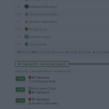
9
Bukowa Jastkowice
10
LZS Wola Rzeczycka
11
Strzelec Dąbrowica
12
KP Zarzecze
13
Kolejarz Knapy
14
LZS Jadachy
M
mecze,
Pkt
punkty,
Z
zwycięstwa,
R
remisy,
P
porażki ·
zwycięst
KP ZARZECZE - OSTATNIE MECZE
2025/2026 · STALOWA WOLA > KLASA A, GR. I
KP Zarzecze
17:00
LZS Kotowa Wola
14.06.2026
Koniczynka Ocice
15:00
KP Zarzecze
07.06.2026
KP Zarzecze
17:00
Strzelec Dąbrowica
31.05.2026