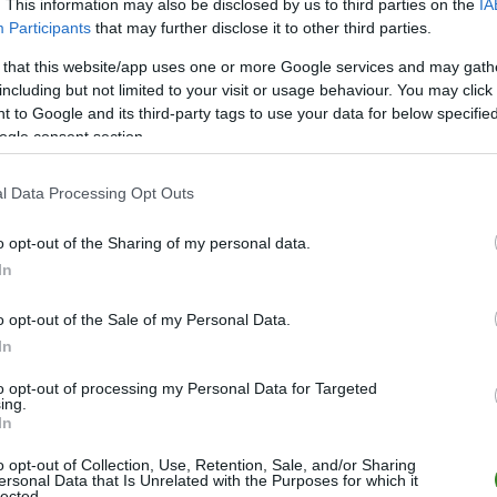
. This information may also be disclosed by us to third parties on the
IA
26
61
19
4
3
101-
Participants
that may further disclose it to other third parties.
26
55
16
7
3
81-3
 that this website/app uses one or more Google services and may gath
26
53
16
5
5
88-4
including but not limited to your visit or usage behaviour. You may click 
 to Google and its third-party tags to use your data for below specifi
26
40
11
7
8
56-4
ogle consent section.
26
40
11
7
8
70-5
26
40
12
4
10
64-5
l Data Processing Opt Outs
26
36
10
6
10
57-5
o opt-out of the Sharing of my personal data.
26
36
10
6
10
56-5
In
26
33
10
3
13
65-7
o opt-out of the Sale of my Personal Data.
26
31
9
4
13
73-6
In
26
28
8
4
14
55-9
to opt-out of processing my Personal Data for Targeted
26
27
7
6
13
45-7
ing.
In
26
20
5
5
16
45-7
26
11
3
2
21
25-1
o opt-out of Collection, Use, Retention, Sale, and/or Sharing
ersonal Data that Is Unrelated with the Purposes for which it
lected.