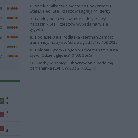
6.
Wielkie piłkarskie święto na Podkarpaciu.
9
Stal Mielec i Stal Rzeszów zagrają 44. derby
0
7.
Fatalny pech Aleksandra Buksy! Nowy
napastnik Stali Rzeszów wypada na wiele
0
tygodni
9
8.
Podlasie Biała Podlaska - Hetman Zamość
transmisja na żywo. Gdzie oglądać? (07.08.2026)
1
9.
Polonia Bytom - Pogoń Siedlce transmisja na
żywo. Gdzie oglądać? (07.08.2026)
7
10.
Derby w Dębicy. Lubaczowianie podejmą
beniaminka [ZAPOWIEDŹ 2. KOLEJKI]
4
W
0
3
P
1
1
P
4