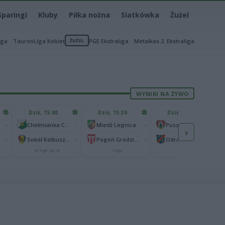
Sparingi
Kluby
Piłka nożna
Siatkówka
Żużel
iga
TauronLiga Kobiet
ŻUŻEL
PGE Ekstraliga
Metalkas 2. Ekstraliga
WYNIKI NA ŻYWO
Dziś, 15:00
Dziś, 15:30
Dziś, 15:30
-
-
-
-
Chełmianka Chełm
Miedź Legnica
Puszcza Niepołomice
›
-
-
-
-
Sokół Kolbuszowa Dolna
Pogoń Grodzisk Mazowiecki
Odra Opole
III liga, gr. IV
I liga
I liga