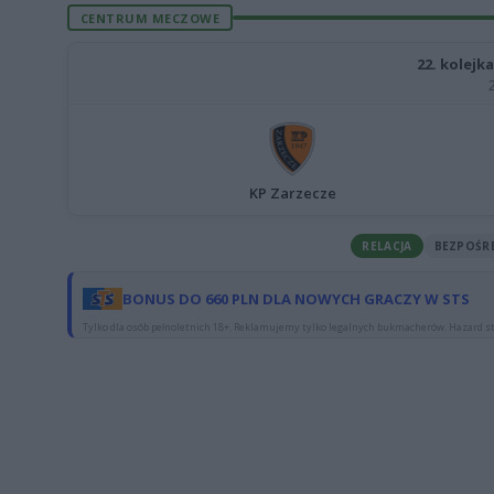
CENTRUM MECZOWE
22. kolejka
KP Zarzecze
RELACJA
BEZPOŚR
BONUS DO 660 PLN DLA NOWYCH GRACZY W STS
Tylko dla osób pełnoletnich 18+. Reklamujemy tylko legalnych bukmacherów. Hazard st