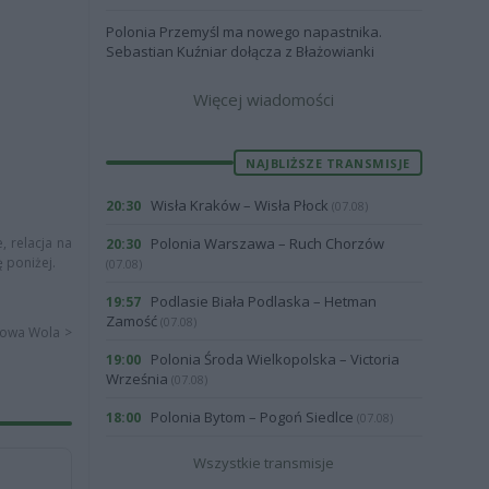
Polonia Przemyśl ma nowego napastnika.
Sebastian Kuźniar dołącza z Błażowianki
Więcej wiadomości
NAJBLIŻSZE TRANSMISJE
Wisła Kraków – Wisła Płock
20:30
(07.08)
, relacja na
Polonia Warszawa – Ruch Chorzów
20:30
ę poniżej.
(07.08)
Podlasie Biała Podlaska – Hetman
19:57
Zamość
(07.08)
alowa Wola >
Polonia Środa Wielkopolska – Victoria
19:00
Września
(07.08)
Polonia Bytom – Pogoń Siedlce
18:00
(07.08)
Wszystkie transmisje