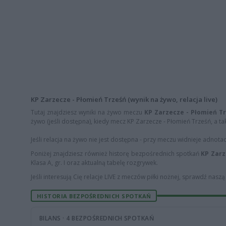
KP Zarzecze - Płomień Trześń (wynik na żywo, relacja live)
Tutaj znajdziesz wyniki na żywo meczu
KP Zarzecze - Płomień T
żywo (jeśli dostępna), kiedy mecz KP Zarzecze - Płomień Trześń, a tak
Jeśli relacja na żywo nie jest dostępna - przy meczu widnieje adnota
Poniżej znajdziesz również historę bezpośrednich spotkań
KP Zarz
Klasa A, gr. I oraz aktualną tabelę rozgrywek.
Jeśli interesują Cię relacje LIVE z meczów piłki nożnej, sprawdź nasz
HISTORIA BEZPOŚREDNICH SPOTKAŃ
BILANS · 4 BEZPOŚREDNICH SPOTKAŃ