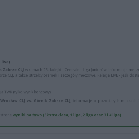
 live)
k Zabrze CLJ
w ramach 23. kolejki - Centralna Liga Juniorów. Informacje mecz
rze CLJ, a także strzelcy bramek i szczegóły meczowe. Relacja LIVE - jeśli dos
cja TWK (tylko wynik końcowy)
 Wrocław CLJ vs. Górnik Zabrze CLJ
, informacje o pozostałych meczach 23
ą stronę
wyniki na żywo (Ekstraklasa, 1 liga, 2 liga oraz 3 i 4 liga)
.