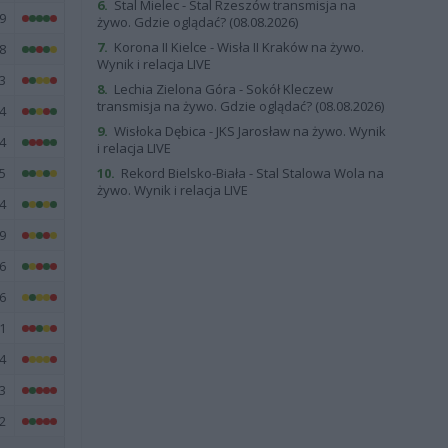
6.
Stal Mielec - Stal Rzeszów transmisja na
9
żywo. Gdzie oglądać? (08.08.2026)
7.
Korona II Kielce - Wisła II Kraków na żywo.
8
Wynik i relacja LIVE
3
8.
Lechia Zielona Góra - Sokół Kleczew
transmisja na żywo. Gdzie oglądać? (08.08.2026)
4
9.
Wisłoka Dębica - JKS Jarosław na żywo. Wynik
4
i relacja LIVE
5
10.
Rekord Bielsko-Biała - Stal Stalowa Wola na
żywo. Wynik i relacja LIVE
4
9
6
6
1
4
3
2