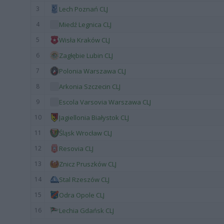
3
Lech Poznań CLJ
4
Miedź Legnica CLJ
5
Wisła Kraków CLJ
6
Zagłębie Lubin CLJ
7
Polonia Warszawa CLJ
8
Arkonia Szczecin CLJ
9
Escola Varsovia Warszawa CLJ
10
Jagiellonia Białystok CLJ
11
Śląsk Wrocław CLJ
12
Resovia CLJ
13
Znicz Pruszków CLJ
14
Stal Rzeszów CLJ
15
Odra Opole CLJ
16
Lechia Gdańsk CLJ