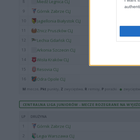
8
Miedź Legnica CLJ
authenti
9
Górnik Zabrze CLJ
10
Jagiellonia Białystok CLJ
11
Znicz Pruszków CLJ
12
Lechia Gdańsk CLJ
13
Arkonia Szczecin CLJ
14
Wisła Kraków CLJ
15
Resovia CLJ
16
Odra Opole CLJ
M
mecze,
Pkt
punkty,
Z
zwycięstwa,
R
remisy,
P
porażki ·
zwycięst
CENTRALNA LIGA JUNIORÓW - MECZE ROZEGRANE NA WYJEŹD
LP
DRUŻYNA
1
Górnik Zabrze CLJ
2
Legia Warszawa CLJ