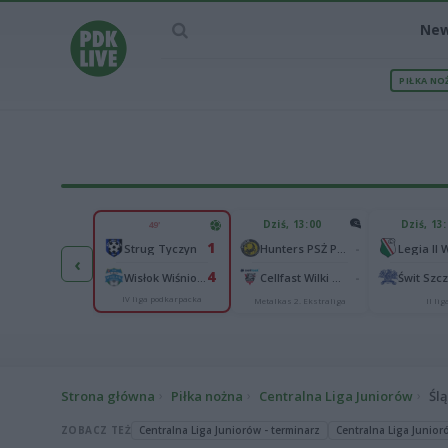
Ne
PIŁKA NO
IEC MECZU
Dziś, 13:00
Dziś, 13
49'
2
1
Podbeskidzie Bielsko-Biała
-
Strug Tyczyn
Hunters PSŻ Poznań
‹
2
4
chia Gdańsk
-
Wisłok Wiśniowa
Cellfast Wilki Krosno
Świt Szc
IV liga podkarpacka
I liga
Metalkas 2. Ekstraliga
II lig
Strona główna
Piłka nożna
Centralna Liga Juniorów
Śl
ZOBACZ TEŻ
Centralna Liga Juniorów - terminarz
Centralna Liga Junioró