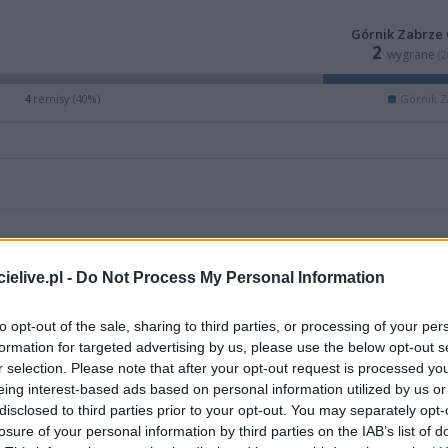
Górnik Zabrze 
2
wygrane
(
4
remisy (40%)
Górnik Z
elive.pl -
Do Not Process My Personal Information
to opt-out of the sale, sharing to third parties, or processing of your per
formation for targeted advertising by us, please use the below opt-out s
r selection. Please note that after your opt-out request is processed y
eing interest-based ads based on personal information utilized by us or
disclosed to third parties prior to your opt-out. You may separately opt-
ZOBACZ WIĘCEJ (6)
losure of your personal information by third parties on the IAB’s list of