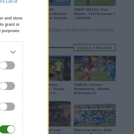
B’s List of
SKRÓT MECZU:
SKRÓT MECZU: Stal
E
FORMA
Podbeskidzie Bielsko-
Mielec - Stal Rzeszów 1-
er and store
Biała - Lechia Gdańsk 2-
1 [WIDEO]
9
2 [WIDEO]
to grant or
Zobacz resztę wideo z meczów
7
ed purposes
1
ZDJĘCIA Z MECZÓW
3
7
8
1
ZDJĘCIA: Cosmos
ZDJĘCIA: Cosmos
4
Nowotaniec - Siarka
Nowotaniec - Wisłok
Tarnobrzeg 1-2
Wiśniowa 1-1
8
[PUCHAR POLSKI]
5
2
0
Derby Ekoball Stal
Kibice na meczu Arka
8