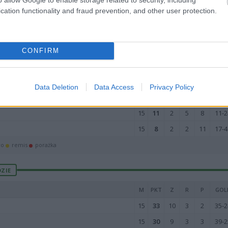
15
27
8
3
4
34-2
cation functionality and fraud prevention, and other user protection.
15
26
8
2
5
33-2
15
22
7
1
7
38-3
15
22
6
4
5
21-1
CONFIRM
15
18
5
3
7
34-2
15
15
4
3
8
20-2
Data Deletion
Data Access
Privacy Policy
15
15
5
0
10
24-3
15
11
2
5
8
11-2
15
8
2
2
11
17-4
wo
remis
porażka
ZIE
M
PKT
Z
R
P
GOL
15
33
10
3
2
35-2
15
30
9
3
3
39-2