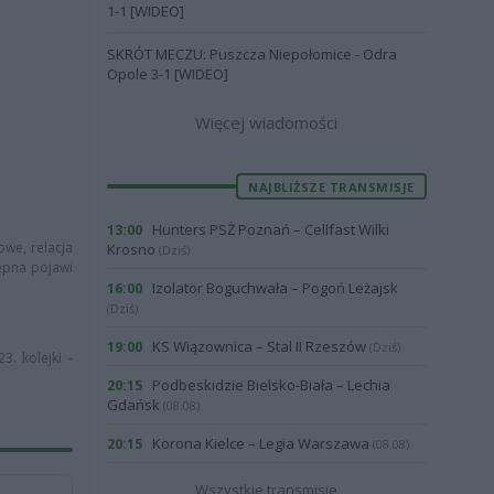
1-1 [WIDEO]
SKRÓT MECZU: Puszcza Niepołomice - Odra
Opole 3-1 [WIDEO]
Więcej wiadomości
NAJBLIŻSZE TRANSMISJE
Hunters PSŻ Poznań – Cellfast Wilki
13:00
owe, relacja
Krosno
(Dziś)
tępna pojawi
Izolator Boguchwała – Pogoń Leżajsk
16:00
(Dziś)
KS Wiązownica – Stal II Rzeszów
19:00
(Dziś)
. kolejki -
Podbeskidzie Bielsko-Biała – Lechia
20:15
Gdańsk
(08.08)
Korona Kielce – Legia Warszawa
20:15
(08.08)
Wszystkie transmisje