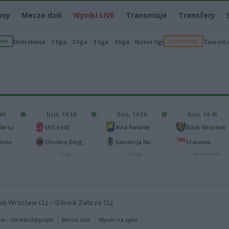
wsy
Mecze dziś
Wyniki LIVE
Transmisje
Transfery
ŻNA
Ekstraklasa
1 liga
2 liga
3 liga
4 liga
Niższe ligi
SIATKÓWKA
TauronL
:00
Dziś, 14:30
Dziś, 14:30
Dziś, 14:45
-
-
-
Legia II Warszawa
ŁKS Łódź
Avia Świdnik
Śląsk Wrocław
-
-
-
zecin
Chrobry Głogów
Sandecja Nowy Sącz
Cracovia
a
I liga
II liga
Ekstraklasa
ąsk Wrocław CLJ – Górnik Zabrze CLJ
w - tabela/statystyki
Mecze dziś
Wyniki na żywo