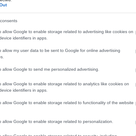
Out
30
25
7
4
19
50-6
30
24
5
9
16
27-6
consents
30
17
5
2
23
31-8
o allow Google to enable storage related to advertising like cookies on
wo
remis
porażka
evice identifiers in apps.
o allow my user data to be sent to Google for online advertising
s.
M
PKT
Z
R
P
GOL
to allow Google to send me personalized advertising.
15
37
12
1
2
47-1
15
32
10
2
3
47-2
o allow Google to enable storage related to analytics like cookies on
evice identifiers in apps.
15
30
9
3
3
30-1
15
30
9
3
3
27-1
o allow Google to enable storage related to functionality of the website
15
29
8
5
2
41-2
15
28
9
1
5
26-2
o allow Google to enable storage related to personalization.
15
28
8
4
3
27-1
o allow Google to enable storage related to security, including