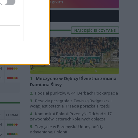
5
Instagram
3
X
3
7
NAJCZĘŚCIEJ CZYTANE
6
5
5
4
1
1.
Meczycho w Dębicy! Świetna zmiana
Damiana Śliwy
2.
Podział punktów w 44. Derbach Podkarpacia
3.
Resovia przegrała z Zawiszą Bydgoszcz i
wciąż jest ostatnia. Trzecia porażka z rzędu
4.
Komunikat Polonii Przemyśl. Odchodzi 17
E
FORMA
zawodników, czterech kolejnych dołącza
4
5.
Trzy gole w Przemyślu! Udany pościg
odmienionej Polonii
5