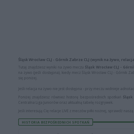
Śląsk Wrocław CLJ - Górnik Zabrze CLJ (wynik na żywo, relacja
Tutaj znajdziesz wyniki na żywo meczu
Śląsk Wrocław CLJ - Górni
na żywo (jeśli dostępna), kiedy mecz Śląsk Wrocław CLJ - Górnik Zab
się poniżej.
Jeśli relacja na żywo nie jest dostępna - przy meczu widnieje adnota
Poniżej znajdziesz również historę bezpośrednich spotkań
Śląsk
Centralna Liga Juniorów oraz aktualną tabelę rozgrywek.
Jeśli interesują Cię relacje LIVE z meczów piłki nożnej, sprawdź nasz
HISTORIA BEZPOŚREDNICH SPOTKAŃ