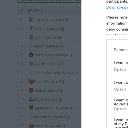
participants
Downstream 
LP
DRUŻYNA
Please note
1
Legia Warszawa CLJ
information 
2
Górnik Zabrze CLJ
deny consent
in below Go
3
Lech Poznań CLJ
4
Miedź Legnica CLJ
Persona
5
Polonia Warszawa CLJ
I want t
6
Zagłębie Lubin CLJ
Opted 
7
Escola Varsovia Warszawa CLJ
8
Śląsk Wrocław CLJ
I want t
Opted 
9
Wisła Kraków CLJ
10
Stal Rzeszów CLJ
I want 
Advertis
11
Jagiellonia Białystok CLJ
Opted 
12
Arkonia Szczecin CLJ
I want t
of my P
13
Znicz Pruszków CLJ
was col