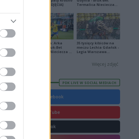
Sanok - Karpaty Krosno
Gdynia - Bruk-Bet
na remis [ZDJĘCIA]
Termalica Nieciecza
8
[ZDJĘCIA]
0
4
Ekstraklasa: Arka
35 tysięcy kibiców na
Gdynia - Bruk-Bet
meczu Lechia Gdańsk -
Termalica Nieciecza 2-
Legia Warszawa
3 [ZDJĘCIA]
[OPRAWA, ZDJĘCIA]
Więcej zdjęć
E
FORMA
4
7
PDK LIVE W SOCIAL MEDIACH
3
Facebook
1
2
YouTube
4
TikTok
8