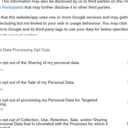
. This information may also be disclosed by us to third parties on the
IA
Participants
that may further disclose it to other third parties.
M
PKT
Z
R
P
GOL
 that this website/app uses one or more Google services and may gath
30
67
21
4
5
86-3
including but not limited to your visit or usage behaviour. You may click 
30
59
18
5
7
68-4
 to Google and its third-party tags to use your data for below specifi
ogle consent section.
30
57
17
6
7
74-5
30
54
16
6
8
61-4
l Data Processing Opt Outs
30
51
15
6
9
54-3
o opt-out of the Sharing of my personal data.
30
51
16
3
11
55-4
In
30
48
14
6
10
66-6
30
42
11
9
10
55-5
o opt-out of the Sale of my Personal Data.
In
30
41
13
2
15
52-5
30
39
11
6
13
40-4
to opt-out of processing my Personal Data for Targeted
ing.
30
37
11
4
15
62-6
In
30
34
9
7
14
40-5
o opt-out of Collection, Use, Retention, Sale, and/or Sharing
ersonal Data that Is Unrelated with the Purposes for which it
30
32
9
5
16
34-4
lected.