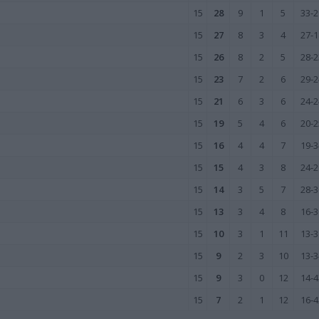
15
28
9
1
5
33-2
15
27
8
3
4
27-1
15
26
8
2
5
28-2
15
23
7
2
6
29-2
15
21
6
3
6
24-2
15
19
5
4
6
20-2
15
16
4
4
7
19-3
15
15
4
3
8
24-2
15
14
3
5
7
28-3
15
13
3
4
8
16-3
15
10
3
1
11
13-3
15
9
2
3
10
13-3
15
9
3
0
12
14-4
15
7
2
1
12
16-4