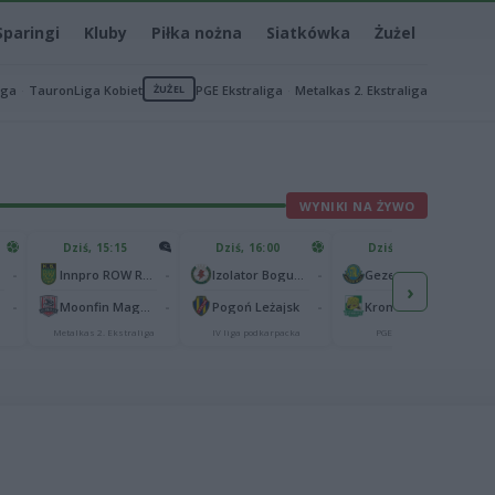
Sparingi
Kluby
Piłka nożna
Siatkówka
Żużel
iga
TauronLiga Kobiet
ŻUŻEL
PGE Ekstraliga
Metalkas 2. Ekstraliga
WYNIKI NA ŻYWO
Dziś, 15:15
Dziś, 16:00
Dziś, 17:00
-
-
-
-
Innpro ROW Rybnik
Izolator Boguchwała
Gezet Stal Gorzów
›
-
-
-
-
Moonfin Magnus Ostrów Wielkopolski
Pogoń Leżajsk
Krono-Plast Włókniarz Częstochowa
Metalkas 2. Ekstraliga
IV liga podkarpacka
PGE Ekstraliga