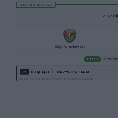
CENTRUM MECZOWE
23. kole
Śląsk Wrocław CLJ
RELACJA
BEZPOŚR
OGLĄDAJ ŻUŻEL NA ŻYWO W CANAL+
Transmisje LIVE z meczów PGE Ekstraligi i Metalkas 2. Ekstraligi