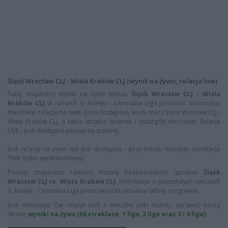
Śląsk Wrocław CLJ - Wisła Kraków CLJ (wynik na żywo, relacja live)
Tutaj znajdziesz wyniki na żywo meczu
Śląsk Wrocław CLJ - Wisła
Kraków CLJ
w ramach 9. kolejki - Centralna Liga Juniorów. Informacje
meczowe, relacja na żywo (jeśli dostępna), kiedy mecz Śląsk Wrocław CLJ -
Wisła Kraków CLJ, a także strzelcy bramek i szczegóły meczowe. Relacja
LIVE - jeśli dostępna pojawi się poniżej.
Jeśli relacja na żywo nie jest dostępna - przy meczu widnieje adnotacja
TWK (tylko wynik końcowy)
Poniżej znajdziesz również historę bezpośrednich spotkań
Śląsk
Wrocław CLJ vs. Wisła Kraków CLJ
, informacje o pozostałych meczach
9. kolejki - Centralna Liga Juniorów oraz aktualną tabelę rozgrywek.
Jeśli interesują Cię relacje LIVE z meczów piłki nożnej, sprawdź naszą
stronę
wyniki na żywo (Ekstraklasa, 1 liga, 2 liga oraz 3 i 4 liga)
.