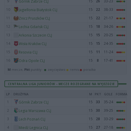
9
15
26
33-23
Górnik Zabrze CLJ
10
15
22
38-33
Jagiellonia Białystok CLJ
11
15
22
21-17
Znicz Pruszków CLJ
12
15
18
34-26
Lechia Gdańsk CLJ
13
15
15
20-25
Arkonia Szczecin CLJ
14
15
15
24-35
Wisła Kraków CLJ
15
15
11
11-24
Resovia CLJ
16
15
8
17-41
Odra Opole CLJ
M
mecze,
Pkt
punkty ·
zwycięstwo
remis
porażka
CENTRALNA LIGA JUNIORÓW - MECZE ROZEGRANE NA WYJEŹDZIE
LP
DRUŻYNA
M
PKT
GOLE
FORMA
1
15
33
35-24
Górnik Zabrze CLJ
2
15
30
39-25
Legia Warszawa CLJ
3
15
28
33-29
Lech Poznań CLJ
4
15
27
27-18
Miedź Legnica CLJ