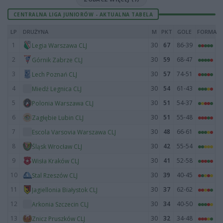
CENTRALNA LIGA JUNIORÓW - AKTUALNA TABELA
LP
DRUŻYNA
M
PKT
GOLE
FORMA
1
30
67
86-39
Legia Warszawa CLJ
2
30
59
68-47
Górnik Zabrze CLJ
3
30
57
74-51
Lech Poznań CLJ
4
30
54
61-43
Miedź Legnica CLJ
5
30
51
54-37
Polonia Warszawa CLJ
6
30
51
55-48
Zagłębie Lubin CLJ
7
30
48
66-61
Escola Varsovia Warszawa CLJ
8
30
42
55-54
Śląsk Wrocław CLJ
9
30
41
52-58
Wisła Kraków CLJ
10
30
39
40-45
Stal Rzeszów CLJ
11
30
37
62-62
Jagiellonia Białystok CLJ
12
30
34
40-50
Arkonia Szczecin CLJ
13
30
32
34-48
Znicz Pruszków CLJ