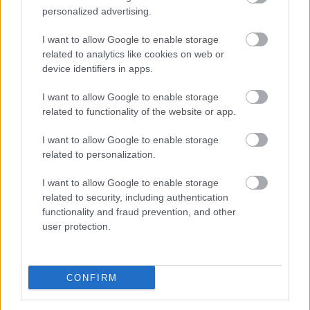
transmisja
personalized advertising.
Wynik meczu Śląsk Wrocław CLJ - Wisła Kraków CLJ znajdziesz na naszej
stronie zaraz po jego zakończeniu. Jeżeli szukasz informacji meczowych,
I want to allow Google to enable storage
zajrzyj tutaj:
Śląsk Wrocław CLJ vs. Wisła Kraków CLJ - wynik, składy,
related to analytics like cookies on web or
strzelcy
device identifiers in apps.
Jeżeli w internecie lub TV dostępna jest
transmisja na żywo z meczu
Śląsk Wrocław CLJ vs. Wisła Kraków CLJ
albo innych spotkań
I want to allow Google to enable storage
Centralna Liga Juniorów na pewno znajdziesz takie informacje na naszym
related to functionality of the website or app.
portalu. Możliwe jednak, że nigdzie nie pojawi się stream online z tego
pojedynku. Śledź portal podkarpacieLIVE.pl i bądź na bieżąco.
I want to allow Google to enable storage
related to personalization.
Asseco Resovia
Developres Rzeszów
ITA TOOLS Stal Mielec
I want to allow Google to enable storage
|
|
|
Cellfast Wilki Krosno
Texom Stal Rzeszów
Stal Mielec
related to security, including authentication
|
|
|
Motor Lublin
functionality and fraud prevention, and other
Stal Rzeszów
Stal Stalowa Wola
Wisła Kraków
|
|
|
|
user protection.
Resovia
Wieczysta Kraków
Sandecja Nowy Sącz
|
|
|
Siarka Tarnobrzeg
Wisłoka Dębica
4 liga podkarpacka
|
|
|
JKS Jarosław
Karpaty Krosno
|
CONFIRM
Mecze dziś
Wyniki LIVE
Transmisje
O nas
Kontakt
|
|
|
|
|
Polityka prywatności
pehasports.com
| Polecamy:
|