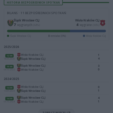
HISTORIA BEZPOŚREDNICH SPOTKAŃ
BILANS · 11 BEZPOŚREDNICH SPOTKAŃ
Śląsk Wrocław CLJ
Wisła Kraków CLJ
7
4
wygranych
wygrane
(64%)
(36%)
Śląsk Wrocław CLJ
0
remisów (0%)
Wisła Kraków CLJ
2025/2026
Wisła Kraków CLJ
1
12:00
4
Śląsk Wrocław CLJ
18.04.2026
Śląsk Wrocław CLJ
3
15:00
0
Wisła Kraków CLJ
04.10.2025
2024/2025
Wisła Kraków CLJ
0
14:00
1
Śląsk Wrocław CLJ
13.04.2025
Śląsk Wrocław CLJ
4
14:00
1
Wisła Kraków CLJ
05.10.2024
ZOBACZ WIĘCEJ (7)