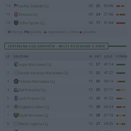
14
30
25
50-68
Lechia Gdańsk CLJ
15
30
24
27-60
Resovia CLJ
16
30
17
31-84
Odra Opole CLJ
M
mecze,
Pkt
punkty ·
zwycięstwo
remis
porażka
CENTRALNA LIGA JUNIORÓW - MECZE ROZEGRANE U SIEBIE
LP
DRUŻYNA
M
PKT
GOLE
FORMA
1
15
37
47-14
Legia Warszawa CLJ
2
15
32
47-27
Escola Varsovia Warszawa CLJ
3
15
30
30-13
Polonia Warszawa CLJ
4
15
30
27-11
Stal Rzeszów CLJ
5
15
29
41-22
Lech Poznań CLJ
6
15
28
26-24
Zagłębie Lubin CLJ
7
15
28
27-18
Śląsk Wrocław CLJ
8
15
27
34-25
Miedź Legnica CLJ