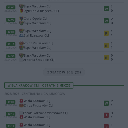
Śląsk Wrocław CLJ
1
15:00
W
0
Jagiellonia Białystok CLJ
31.05.2026
Odra Opole CLJ
2
12:00
W
4
Śląsk Wrocław CLJ
23.05.2026
Śląsk Wrocław CLJ
1
12:00
R
1
Stal Rzeszów CLJ
17.05.2026
Znicz Pruszków CLJ
1
12:15
R
1
Śląsk Wrocław CLJ
10.05.2026
Śląsk Wrocław CLJ
0
14:30
R
0
Arkonia Szczecin CLJ
30.04.2026
ZOBACZ WIĘCEJ (25)
WISŁA KRAKÓW CLJ - OSTATNIE MECZE
2025/2026 · CENTRALNA LIGA JUNIORÓW
Wisła Kraków CLJ
2
15:00
W
1
Znicz Pruszków CLJ
31.05.2026
Escola Varsovia Warszawa CLJ
3
12:15
P
Wisła Kraków CLJ
1
23.05.2026
Wisła Kraków CLJ
1
11:15
P