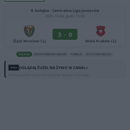
9. kolejka - Centralna Liga Juniorów
2025-10-04, godz. 15:00
3
-
0
Śląsk Wrocław CLJ
Wisła Kraków CLJ
RELACJA
BEZPOŚREDNIE MECZE
TABELA
OSTATNIE MECZE
OGLĄDAJ ŻUŻEL NA ŻYWO W CANAL+
Transmisje LIVE z meczów PGE Ekstraligi i Metalkas 2. Ekstraligi