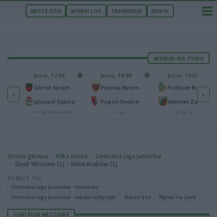
MECZE DZIŚ
WYNIKI LIVE
TRANSMISJE
NEWSY
WYNIKI NA ŻYWO
U
Jutro, 17:30
Jutro, 18:00
Jutro, 19:57
65
lonia Bydgoszcz
-
-
-
Górnik Strachocina
Polonia Bytom
Podlasie Biała Podlaska
‹
›
25
-
-
-
Igloopol Dębica
Pogoń Siedlce
Hetman Zamość
aliga
IV liga podkarpacka
I liga
III liga, gr. IV
Strona główna
Piłka nożna
Centralna Liga Juniorów
Śląsk Wrocław CLJ – Wisła Kraków CLJ
ZOBACZ TEŻ
Centralna Liga Juniorów - terminarz
Centralna Liga Juniorów - tabela/statystyki
Mecze dziś
Wyniki na żywo
CENTRUM MECZOWE