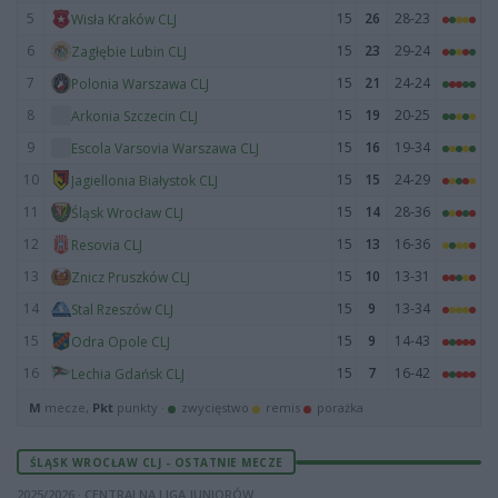
5
15
26
28-23
Wisła Kraków CLJ
6
15
23
29-24
Zagłębie Lubin CLJ
7
15
21
24-24
Polonia Warszawa CLJ
8
15
19
20-25
Arkonia Szczecin CLJ
9
15
16
19-34
Escola Varsovia Warszawa CLJ
10
15
15
24-29
Jagiellonia Białystok CLJ
11
15
14
28-36
Śląsk Wrocław CLJ
12
15
13
16-36
Resovia CLJ
13
15
10
13-31
Znicz Pruszków CLJ
14
15
9
13-34
Stal Rzeszów CLJ
15
15
9
14-43
Odra Opole CLJ
16
15
7
16-42
Lechia Gdańsk CLJ
M
mecze,
Pkt
punkty ·
zwycięstwo
remis
porażka
ŚLĄSK WROCŁAW CLJ - OSTATNIE MECZE
2025/2026 · CENTRALNA LIGA JUNIORÓW