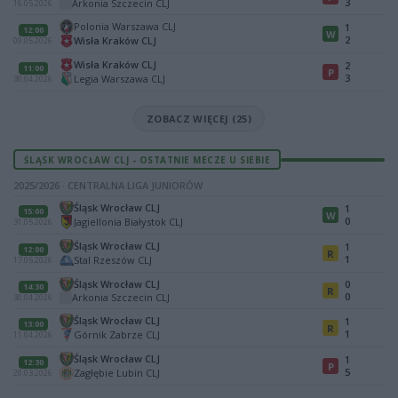
3
Arkonia Szczecin CLJ
16.05.2026
Polonia Warszawa CLJ
1
12:00
W
2
Wisła Kraków CLJ
09.05.2026
Wisła Kraków CLJ
2
11:00
P
3
Legia Warszawa CLJ
30.04.2026
ZOBACZ WIĘCEJ (25)
ŚLĄSK WROCŁAW CLJ - OSTATNIE MECZE U SIEBIE
2025/2026 · CENTRALNA LIGA JUNIORÓW
Śląsk Wrocław CLJ
1
15:00
W
0
Jagiellonia Białystok CLJ
31.05.2026
Śląsk Wrocław CLJ
1
12:00
R
1
Stal Rzeszów CLJ
17.05.2026
Śląsk Wrocław CLJ
0
14:30
R
0
Arkonia Szczecin CLJ
30.04.2026
Śląsk Wrocław CLJ
1
13:00
R
1
Górnik Zabrze CLJ
11.04.2026
Śląsk Wrocław CLJ
1
12:30
P
5
Zagłębie Lubin CLJ
20.03.2026