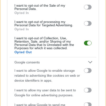
PodkarpacieLive.pl to największa baza
meczów lokalnych drużyn
consent section.
I want to opt-out of the Sale of my
piłkarskich
w województwie. Sprawdź nasze relacje, śledź ulubioną ligę i
Personal Data.
bądź na bieżąco z wydarzeniami z boisk!
Opted In
Analiza przed meczem: Śląsk Wrocław CLJ vs Wisła Kraków CLJ
I want to opt-out of processing my
Mecz
Śląsk Wrocław CLJ - Wisła Kraków CLJ
Personal Data for Targeted Advertising.
odbędzie się w ramach 9.
Opted In
kolejki - Centralna Liga Juniorów. Spotkanie zostanie rozegrane w dniu 04
października 2025. Początek meczu o godz. 15:00.
I want to opt-out of Collection, Use,
Śląsk Wrocław CLJ
przystępuje do tego spotkania w roli gospodarza.
Retention, Sale, and/or Sharing of my
Jak drużyna radzi sobie w sezonie 2025/2026 rozgrywek Centralna Liga
Personal Data that Is Unrelated with the
Purposes for which it was collected.
Juniorów przed własną publicznością? Na tej stronie możecie zobaczyć
Opted Out
tabelę uwzględniającą tylko mecze u siebie. W tabeli biorącej pod uwagę
tylko mecze wyjazdowe możecie natomiast sprawdzić jak spisuje się klub
Wisła Kraków CLJ
.
Google consents
Centralna Liga Juniorów - sytuacja w tabeli
I want to allow Google to enable storage
Przed meczami 9. kolejki - Centralna Liga Juniorów gospodarze (Śląsk
related to advertising like cookies on web or
Wrocław CLJ) zajmują
11. miejsce
w tabeli. Goście (Wisła Kraków CLJ)
device identifiers in apps.
plasują się na
5. miejscu.
I want to allow my user data to be sent to
Poniżej znajdziesz także ostatnie mecze obu drużyn oraz statystyki
bramkowe.
Google for online advertising purposes.
Śląsk Wrocław CLJ vs. Wisła Kraków CLJ - relacja, wynik na żywo,
I want to allow Google to send me