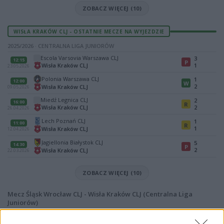
ZOBACZ WIĘCEJ (10)
WISŁA KRAKÓW CLJ - OSTATNIE MECZE NA WYJEZDZIE
2025/2026 · CENTRALNA LIGA JUNIORÓW
Escola Varsovia Warszawa CLJ
3
12:15
P
Wisła Kraków CLJ
1
23.05.2026
Polonia Warszawa CLJ
1
12:00
W
2
Wisła Kraków CLJ
09.05.2026
Miedź Legnica CLJ
2
16:00
R
Wisła Kraków CLJ
2
26.04.2026
Lech Poznań CLJ
1
11:00
R
1
Wisła Kraków CLJ
12.04.2026
Jagiellonia Białystok CLJ
5
14:30
P
2
Wisła Kraków CLJ
22.03.2026
ZOBACZ WIĘCEJ (10)
Mecz Śląsk Wrocław CLJ - Wisła Kraków CLJ (Centralna Liga
Juniorów)
Spotkanie pomiędzy
Śląsk Wrocław CLJ i Wisła Kraków CLJ
rozegrane