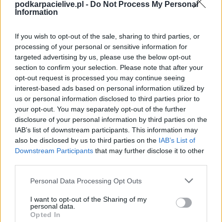
zostanie w ramach Centralna Liga Juniorów (9. kolejki - Centralna Liga
podkarpacielive.pl -
Do Not Process My Personal
Juniorów).
Information
Na stronie
PodkarpacieLive.pl
znajdziesz
wynik meczu, strzelców
bramek, kartki, składy, statystyki i informacje o przebiegu
If you wish to opt-out of the sale, sharing to third parties, or
spotkania
. To kompletne źródło danych dla kibiców i pasjonatów
processing of your personal or sensitive information for
lokalnej piłki nożnej. Jeżeli aktualnie nie widzisz tutaj danych z pewnością
targeted advertising by us, please use the below opt-out
pracujemy nad tym żeby je uzupełnić.
section to confirm your selection. Please note that after your
Wynik meczu Śląsk Wrocław CLJ vs Wisła Kraków CLJ
opt-out request is processed you may continue seeing
Po zakończeniu spotkania automatycznie publikujemy
oficjalny wynik
interest-based ads based on personal information utilized by
spotkania
, a także dane meczowe, jeśli są dostępne.
us or personal information disclosed to third parties prior to
your opt-out. You may separately opt-out of the further
Pełny harmonogram rozgrywek dostępny jest tutaj:
Centralna Liga
Juniorów - terminarz
disclosure of your personal information by third parties on the
.
IAB’s list of downstream participants. This information may
Informacje o składach i strzelcach
also be disclosed by us to third parties on the
IAB’s List of
W miarę dostępności danych, publikujemy
składy wyjściowe,
Downstream Participants
that may further disclose it to other
rezerwowych, zmiany oraz listę strzelców bramek
. Informacje te
third parties.
aktualizujemy zależnie od poziomu ligi i dostępnych źródeł.
Please note that this website/app uses one or more Google
Personal Data Processing Opt Outs
Śledź mecze swojej drużyny
services and may gather and store information including but
Jeśli jesteś kibicem klubu Śląsk Wrocław CLJ lub Wisła Kraków CLJ -
not limited to your visit or usage behaviour. You may click to
I want to opt-out of the Sharing of my
zaglądaj tutaj częściej. Nasz serwis regularnie dostarcza informacje o
personal data.
grant or deny consent to Google and its third-party tags to
terminach meczów, wynikach, transferach i newsach klubowych
.
Opted In
use your data for below specified purposes in below Google