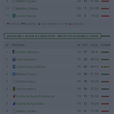
9
20
13
31-80
Walter Opaka
10
20
7
23-105
Błękitni Zalesie
11
20
3
10-72
Leśnik Płazów
M
mecze,
Pkt
punkty ·
zwycięstwo
remis
porażka
JAROSŁAW > KLASA B LUBACZÓW - MECZE ROZEGRANE U SIEBIE
LP
DRUŻYNA
M
PKT
GOLE
FORMA
1
10
27
43-6
Czarni Oleszyce
2
10
22
44-14
Unia Łukawiec
3
10
20
44-12
Zalew Stary Lubliniec
4
10
20
31-10
Błękitni Futory
5
10
18
18-20
LKS Mołodycz
6
10
16
27-21
LKS Korzenica
7
10
15
35-32
Roztocze Ruda Różaniecka
8
10
12
16-24
Tanew Wola Wielka
9
10
6
17-43
Walter Opaka