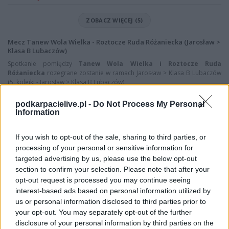
ZOBACZ WIĘCEJ (5)
Mecz Tanew Wola Wielka - Roztocze Ruda Różaniecka (Jarosław >
Klasa B Lubaczów)
Spotkanie pomiędzy
Tanew Wola Wielka i Roztocze Ruda
Różaniecka
rozegrane zostanie w ramach Jarosław > Klasa B Lubaczów
(5. kolejki - Jarosław > Klasa B Lubaczów).
Na stronie
PodkarpacieLive.pl
znajdziesz
wynik meczu, strzelców
podkarpacielive.pl -
Do Not Process My Personal
bramek, kartki, składy, statystyki i informacje o przebiegu
Information
spotkania
. To kompletne źródło danych dla kibiców i pasjonatów
lokalnej piłki nożnej. Jeżeli aktualnie nie widzisz tutaj danych z pewnością
pracujemy nad tym żeby je uzupełnić.
If you wish to opt-out of the sale, sharing to third parties, or
processing of your personal or sensitive information for
Wynik meczu Tanew Wola Wielka vs Roztocze Ruda Różaniecka
targeted advertising by us, please use the below opt-out
Po zakończeniu spotkania automatycznie publikujemy
oficjalny wynik
section to confirm your selection. Please note that after your
spotkania
, a także dane meczowe, jeśli są dostępne.
opt-out request is processed you may continue seeing
Pełny harmonogram rozgrywek dostępny jest tutaj:
Jarosław > Klasa B
interest-based ads based on personal information utilized by
Lubaczów - terminarz
.
us or personal information disclosed to third parties prior to
your opt-out. You may separately opt-out of the further
Informacje o składach i strzelcach
disclosure of your personal information by third parties on the
W miarę dostępności danych, publikujemy
składy wyjściowe,