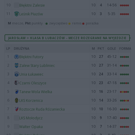
10
10
4
14-56
Błękitni Zalesie
11
10
3
5-35
Leśnik Płazów
M
mecze,
Pkt
punkty ·
zwycięstwo
remis
porażka
JAROSŁAW > KLASA B LUBACZÓW - MECZE ROZEGRANE NA WYJEŹDZIE
LP
DRUŻYNA
M
PKT
GOLE
FORMA
1
10
27
45-12
Błękitni Futory
2
10
27
31-14
Zalew Stary Lubliniec
3
10
24
33-14
Unia Łukawiec
4
10
23
47-18
Czarni Oleszyce
5
10
16
23-17
Tanew Wola Wielka
6
10
14
33-26
LKS Korzenica
7
10
10
16-30
Roztocze Ruda Różaniecka
8
10
9
17-40
LKS Mołodycz
9
10
7
14-37
Walter Opaka