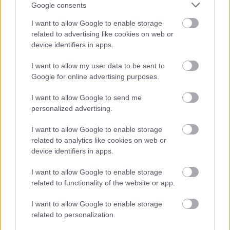
Google consents
Jarosław > Klasa B Lubaczów - sytuacja w tabeli
I want to allow Google to enable storage
Przed meczami 5. kolejki - Jarosław > Klasa B Lubaczów gospodarze
(Tanew Wola Wielka) zajmują
related to advertising like cookies on web or
5. miejsce
w tabeli. Goście (Roztocze Ruda
Różaniecka) plasują się na
7. miejscu.
device identifiers in apps.
Poniżej znajdziesz także ostatnie mecze obu drużyn oraz statystyki
I want to allow my user data to be sent to
bramkowe.
Google for online advertising purposes.
Tanew Wola Wielka vs. Roztocze Ruda Różaniecka - relacja, wynik
na żywo, transmisja
I want to allow Google to send me
Wynik meczu Tanew Wola Wielka - Roztocze Ruda Różaniecka znajdziesz
personalized advertising.
na naszej stronie zaraz po jego zakończeniu. Jeżeli szukasz informacji
meczowych, zajrzyj tutaj:
Tanew Wola Wielka vs. Roztocze Ruda
I want to allow Google to enable storage
Różaniecka - wynik, składy, strzelcy
related to analytics like cookies on web or
Jeżeli w internecie lub TV dostępna jest
transmisja na żywo z meczu
device identifiers in apps.
Tanew Wola Wielka vs. Roztocze Ruda Różaniecka
albo innych
spotkań Jarosław > Klasa B Lubaczów na pewno znajdziesz takie
I want to allow Google to enable storage
informacje na naszym portalu. Możliwe jednak, że nigdzie nie pojawi się
related to functionality of the website or app.
stream online z tego pojedynku. Śledź portal podkarpacieLIVE.pl i bądź
na bieżąco.
I want to allow Google to enable storage
related to personalization.