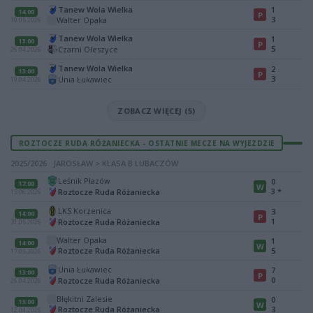
Tanew Wola Wielka
1
14:00
P
3
Walter Opaka
10.05.2026
Tanew Wola Wielka
1
13:00
P
5
Czarni Oleszyce
26.04.2026
Tanew Wola Wielka
2
13:00
P
3
Unia Łukawiec
19.04.2026
ZOBACZ WIĘCEJ (5)
ROZTOCZE RUDA RÓŻANIECKA - OSTATNIE MECZE NA WYJEZDZIE
2025/2026 · JAROSŁAW > KLASA B LUBACZÓW
Leśnik Płazów
0
17:00
W
3
*
Roztocze Ruda Różaniecka
13.06.2026
LKS Korzenica
3
14:00
P
1
Roztocze Ruda Różaniecka
31.05.2026
Walter Opaka
1
14:00
W
Roztocze Ruda Różaniecka
5
17.05.2026
Unia Łukawiec
7
13:00
P
0
Roztocze Ruda Różaniecka
26.04.2026
Błękitni Zalesie
0
13:00
W
Roztocze Ruda Różaniecka
3
12.04.2026