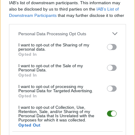
IAB’s list of downstream participants. This information may
rezerwowych, zmiany oraz listę strzelców bramek
. Informacje te
aktualizujemy zależnie od poziomu ligi i dostępnych źródeł.
also be disclosed by us to third parties on the
IAB’s List of
Downstream Participants
that may further disclose it to other
Śledź mecze swojej drużyny
third parties.
Jeśli jesteś kibicem klubu Tanew Wola Wielka lub Roztocze Ruda
Różaniecka - zaglądaj tutaj częściej. Nasz serwis regularnie dostarcza
Please note that this website/app uses one or more Google
Personal Data Processing Opt Outs
informacje o
terminach meczów, wynikach, transferach i newsach
services and may gather and store information including but
klubowych
.
not limited to your visit or usage behaviour. You may click to
I want to opt-out of the Sharing of my
personal data.
grant or deny consent to Google and its third-party tags to
PodkarpacieLive.pl to największa baza
meczów lokalnych drużyn
Opted In
piłkarskich
w województwie. Sprawdź nasze relacje, śledź ulubioną ligę i
use your data for below specified purposes in below Google
bądź na bieżąco z wydarzeniami z boisk!
consent section.
I want to opt-out of the Sale of my
Personal Data.
Analiza przed meczem: Tanew Wola Wielka vs Roztocze Ruda
Opted In
Różaniecka
Mecz
Tanew Wola Wielka - Roztocze Ruda Różaniecka
odbędzie się
I want to opt-out of processing my
w ramach 5. kolejki - Jarosław > Klasa B Lubaczów. Spotkanie zostanie
Personal Data for Targeted Advertising.
Opted In
rozegrane w dniu 14 września 2025. Początek meczu o godz. 13:00.
Tanew Wola Wielka
przystępuje do tego spotkania w roli gospodarza.
I want to opt-out of Collection, Use,
Jak drużyna radzi sobie w sezonie 2025/2026 rozgrywek Jarosław > Klasa
Retention, Sale, and/or Sharing of my
B Lubaczów przed własną publicznością? Na tej stronie możecie
Personal Data that Is Unrelated with the
Purposes for which it was collected.
zobaczyć tabelę uwzględniającą tylko mecze u siebie. W tabeli biorącej
Opted Out
pod uwagę tylko mecze wyjazdowe możecie natomiast sprawdzić jak
spisuje się klub
Roztocze Ruda Różaniecka
.