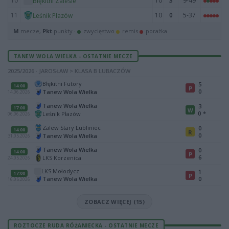
10
10
3
9-49
Błękitni Zalesie
11
10
0
5-37
Leśnik Płazów
M
mecze,
Pkt
punkty ·
zwycięstwo
remis
porażka
TANEW WOLA WIELKA - OSTATNIE MECZE
2025/2026 · JAROSŁAW > KLASA B LUBACZÓW
Błękitni Futory
5
14:00
P
0
Tanew Wola Wielka
14.06.2026
Tanew Wola Wielka
3
17:00
W
0
*
Leśnik Płazów
06.06.2026
Zalew Stary Lubliniec
0
14:00
R
0
Tanew Wola Wielka
31.05.2026
Tanew Wola Wielka
0
14:00
P
6
LKS Korzenica
24.05.2026
LKS Mołodycz
1
17:00
P
Tanew Wola Wielka
0
16.05.2026
ZOBACZ WIĘCEJ (15)
ROZTOCZE RUDA RÓŻANIECKA - OSTATNIE MECZE