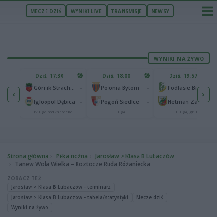
MECZE DZIŚ
WYNIKI LIVE
TRANSMISJE
NEWSY
WYNIKI NA ŻYWO
U
Dziś, 17:30
Dziś, 18:00
Dziś, 19:57
65
lonia Bydgoszcz
-
-
-
Górnik Strachocina
Polonia Bytom
Podlasie Biała Podlaska
‹
›
25
-
-
-
Igloopol Dębica
Pogoń Siedlce
Hetman Zamość
aliga
IV liga podkarpacka
I liga
III liga, gr. IV
Strona główna
Piłka nożna
Jarosław > Klasa B Lubaczów
Tanew Wola Wielka – Roztocze Ruda Różaniecka
ZOBACZ TEŻ
Jarosław > Klasa B Lubaczów - terminarz
Jarosław > Klasa B Lubaczów - tabela/statystyki
Mecze dziś
Wyniki na żywo