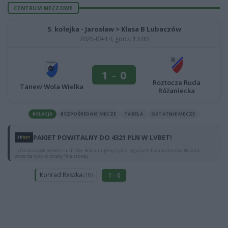
CENTRUM MECZOWE
5. kolejka - Jarosław > Klasa B Lubaczów
2025-09-14, godz. 13:00
1
-
0
Roztocze Ruda
Tanew Wola Wielka
Różaniecka
RELACJA
BEZPOŚREDNIE MECZE
TABELA
OSTATNIE MECZE
PAKIET POWITALNY DO 4321 PLN W LVBET!
Tylko dla osób pełnoletnich 18+. Reklamujemy tylko legalnych bukmacherów. Hazard
stwarza ryzyko straty finansowej.
Konrad Reszka
1 - 0
(18)