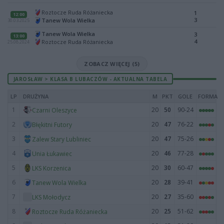
Roztocze Ruda Różaniecka
1
12:00
3
Tanew Wola Wielka
30.03.2025
Tanew Wola Wielka
3
13:00
4
Roztocze Ruda Różaniecka
25.08.2024
ZOBACZ WIĘCEJ (5)
JAROSŁAW > KLASA B LUBACZÓW - AKTUALNA TABELA
LP
DRUŻYNA
M
PKT
GOLE
FORMA
1
20
50
90-24
Czarni Oleszyce
2
20
47
76-22
Błękitni Futory
3
20
47
75-26
Zalew Stary Lubliniec
4
20
46
77-28
Unia Łukawiec
5
20
30
60-47
LKS Korzenica
6
20
28
39-41
Tanew Wola Wielka
7
20
27
35-60
LKS Mołodycz
8
20
25
51-62
Roztocze Ruda Różaniecka