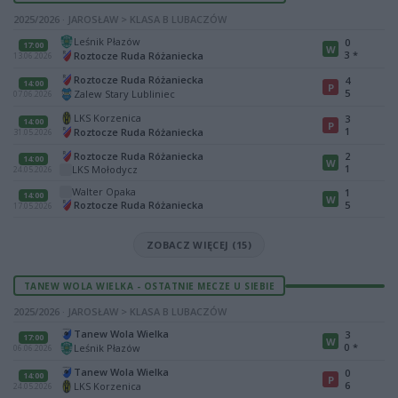
2025/2026 · JAROSŁAW > KLASA B LUBACZÓW
Leśnik Płazów
0
17:00
W
3
*
Roztocze Ruda Różaniecka
13.06.2026
Roztocze Ruda Różaniecka
4
14:00
P
5
Zalew Stary Lubliniec
07.06.2026
LKS Korzenica
3
14:00
P
1
Roztocze Ruda Różaniecka
31.05.2026
Roztocze Ruda Różaniecka
2
14:00
W
1
LKS Mołodycz
24.05.2026
Walter Opaka
1
14:00
W
Roztocze Ruda Różaniecka
5
17.05.2026
ZOBACZ WIĘCEJ (15)
TANEW WOLA WIELKA - OSTATNIE MECZE U SIEBIE
2025/2026 · JAROSŁAW > KLASA B LUBACZÓW
Tanew Wola Wielka
3
17:00
W
0
*
Leśnik Płazów
06.06.2026
Tanew Wola Wielka
0
14:00
P
6
LKS Korzenica
24.05.2026