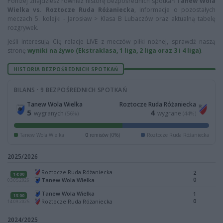
Poniżej znajdziesz również historę bezpośrednich spotkań
Tanew Wola
Wielka vs. Roztocze Ruda Różaniecka
, informacje o pozostałych
meczach 5. kolejki - Jarosław > Klasa B Lubaczów oraz aktualną tabelę
rozgrywek.
Jeśli interesują Cię relacje LIVE z meczów piłki nożnej, sprawdź naszą
stronę
wyniki na żywo (Ekstraklasa, 1 liga, 2 liga oraz 3 i 4 liga)
.
HISTORIA BEZPOŚREDNICH SPOTKAŃ
BILANS · 9 BEZPOŚREDNICH SPOTKAŃ
Tanew Wola Wielka
Roztocze Ruda Różaniecka
5
4
wygranych
wygrane
(56%)
(44%)
Tanew Wola Wielka
0
remisów (0%)
Roztocze Ruda Różaniecka
2025/2026
Roztocze Ruda Różaniecka
2
14:00
0
Tanew Wola Wielka
03.05.2026
Tanew Wola Wielka
1
13:00
0
Roztocze Ruda Różaniecka
14.09.2025
2024/2025