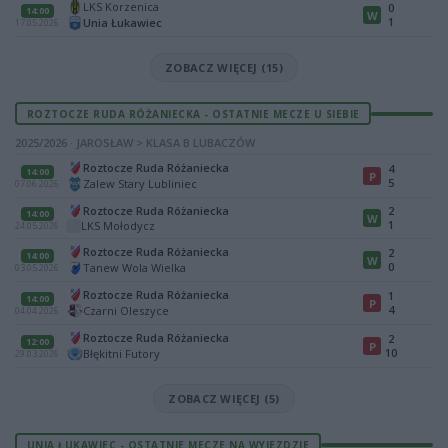
LKS Korzenica
0
14:00
W
1
Unia Łukawiec
17.05.2026
ZOBACZ WIĘCEJ (15)
ROZTOCZE RUDA RÓŻANIECKA - OSTATNIE MECZE U SIEBIE
2025/2026 · JAROSŁAW > KLASA B LUBACZÓW
Roztocze Ruda Różaniecka
4
14:00
P
5
Zalew Stary Lubliniec
07.06.2026
Roztocze Ruda Różaniecka
2
14:00
W
1
LKS Mołodycz
24.05.2026
Roztocze Ruda Różaniecka
2
14:00
W
0
Tanew Wola Wielka
03.05.2026
Roztocze Ruda Różaniecka
1
14:00
P
4
Czarni Oleszyce
04.04.2026
Roztocze Ruda Różaniecka
2
12:00
P
10
Błękitni Futory
29.03.2026
ZOBACZ WIĘCEJ (5)
UNIA ŁUKAWIEC - OSTATNIE MECZE NA WYJEZDZIE