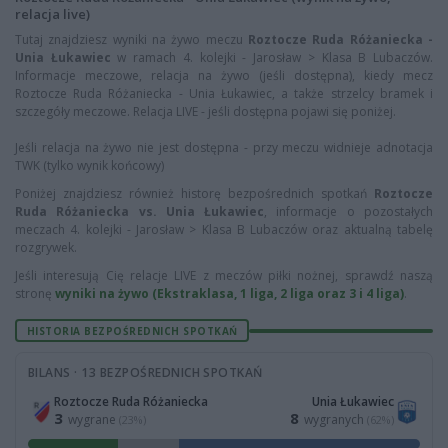
relacja live)
Tutaj znajdziesz wyniki na żywo meczu
Roztocze Ruda Różaniecka -
Unia Łukawiec
w ramach 4. kolejki - Jarosław > Klasa B Lubaczów.
Informacje meczowe, relacja na żywo (jeśli dostępna), kiedy mecz
Roztocze Ruda Różaniecka - Unia Łukawiec, a także strzelcy bramek i
szczegóły meczowe. Relacja LIVE - jeśli dostępna pojawi się poniżej.
Jeśli relacja na żywo nie jest dostępna - przy meczu widnieje adnotacja
TWK (tylko wynik końcowy)
Poniżej znajdziesz również historę bezpośrednich spotkań
Roztocze
Ruda Różaniecka vs. Unia Łukawiec
, informacje o pozostałych
meczach 4. kolejki - Jarosław > Klasa B Lubaczów oraz aktualną tabelę
rozgrywek.
Jeśli interesują Cię relacje LIVE z meczów piłki nożnej, sprawdź naszą
stronę
wyniki na żywo (Ekstraklasa, 1 liga, 2 liga oraz 3 i 4 liga)
.
HISTORIA BEZPOŚREDNICH SPOTKAŃ
BILANS · 13 BEZPOŚREDNICH SPOTKAŃ
Roztocze Ruda Różaniecka
Unia Łukawiec
3
8
wygrane
wygranych
(23%)
(62%)