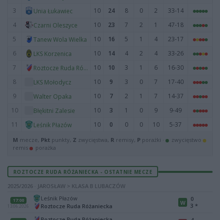
3
10
24
8
0
2
33-14
Unia Łukawiec
4
10
23
7
2
1
47-18
Czarni Oleszyce
5
10
16
5
1
4
23-17
Tanew Wola Wielka
6
10
14
4
2
4
33-26
LKS Korzenica
7
10
10
3
1
6
16-30
Roztocze Ruda Różaniecka
8
10
9
3
0
7
17-40
LKS Mołodycz
9
10
7
2
1
7
14-37
Walter Opaka
10
10
3
1
0
9
9-49
Błękitni Zalesie
11
10
0
0
0
10
5-37
Leśnik Płazów
M
mecze,
Pkt
punkty,
Z
zwycięstwa,
R
remisy,
P
porażki ·
zwycięstwo
remis
porażka
ROZTOCZE RUDA RÓŻANIECKA - OSTATNIE MECZE
2025/2026 · JAROSŁAW > KLASA B LUBACZÓW
Leśnik Płazów
0
17:00
W
3
*
Roztocze Ruda Różaniecka
13.06.2026
Roztocze Ruda Różaniecka
4