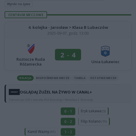
Wyniki na żywo
CENTRUM MECZOWE
4. kolejka - Jarosław > Klasa B Lubaczów
2025-09-07, godz. 13:00
2
-
4
Roztocze Ruda
Unia Łukawiec
Różaniecka
RELACJA
BEZPOŚREDNIE MECZE
TABELA
OSTATNIE MECZE
OGLĄDAJ ŻUŻEL NA ŻYWO W CANAL+
Transmisje LIVE z meczów PGE Ekstraligi i Metalkas 2. Ekstraligi
Eryk Łekawa
0 - 1
(5)
Filip Kolano
0 - 2
(19)
Kamil Ważny
1 - 2
(41)