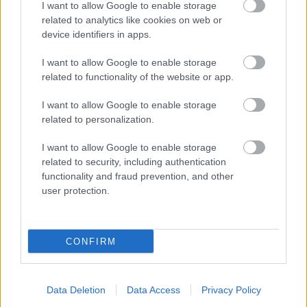
I want to allow Google to enable storage
meczowych, zajrzyj tutaj:
Roztocze Ruda Różaniecka vs. Unia
related to analytics like cookies on web or
Łukawiec - wynik, składy, strzelcy
device identifiers in apps.
Jeżeli w internecie lub TV dostępna jest
transmisja na żywo z meczu
Roztocze Ruda Różaniecka vs. Unia Łukawiec
albo innych spotkań
I want to allow Google to enable storage
Jarosław > Klasa B Lubaczów na pewno znajdziesz takie informacje na
related to functionality of the website or app.
naszym portalu. Możliwe jednak, że nigdzie nie pojawi się stream online z
tego pojedynku. Śledź portal podkarpacieLIVE.pl i bądź na bieżąco.
I want to allow Google to enable storage
related to personalization.
Asseco Resovia
Developres Rzeszów
ITA TOOLS Stal Mielec
I want to allow Google to enable storage
|
|
|
Cellfast Wilki Krosno
Texom Stal Rzeszów
Stal Mielec
related to security, including authentication
|
|
|
Motor Lublin
functionality and fraud prevention, and other
Stal Rzeszów
Stal Stalowa Wola
Wisła Kraków
|
|
|
|
user protection.
Resovia
Wieczysta Kraków
Sandecja Nowy Sącz
|
|
|
Siarka Tarnobrzeg
Wisłoka Dębica
4 liga podkarpacka
|
|
|
JKS Jarosław
Karpaty Krosno
|
CONFIRM
Mecze dziś
Wyniki LIVE
Transmisje
O nas
Kontakt
|
|
|
|
|
Polityka prywatności
pehasports.com
| Polecamy:
|
kartki okolicznościowe
Data Deletion
Data Access
Privacy Policy