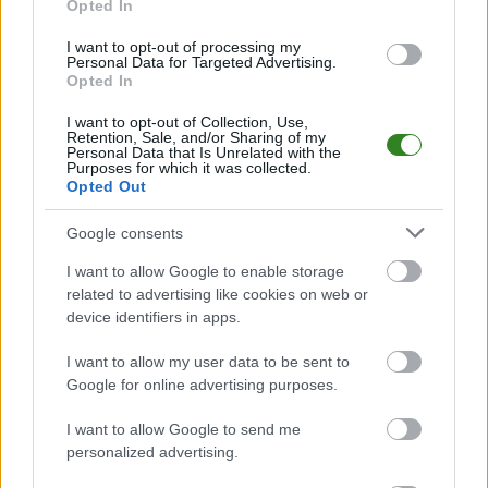
Opted In
Analiza przed meczem: Roztocze Ruda Różaniecka vs Unia
Łukawiec
I want to opt-out of processing my
Mecz
Roztocze Ruda Różaniecka - Unia Łukawiec
Personal Data for Targeted Advertising.
odbędzie się w
Opted In
ramach 4. kolejki - Jarosław > Klasa B Lubaczów. Spotkanie zostanie
rozegrane w dniu 07 września 2025. Początek meczu o godz. 13:00.
I want to opt-out of Collection, Use,
Roztocze Ruda Różaniecka
przystępuje do tego spotkania w roli
Retention, Sale, and/or Sharing of my
gospodarza. Jak drużyna radzi sobie w sezonie 2025/2026 rozgrywek
Personal Data that Is Unrelated with the
Purposes for which it was collected.
Jarosław > Klasa B Lubaczów przed własną publicznością? Na tej stronie
Opted Out
możecie zobaczyć tabelę uwzględniającą tylko mecze u siebie. W tabeli
biorącej pod uwagę tylko mecze wyjazdowe możecie natomiast
sprawdzić jak spisuje się klub
Unia Łukawiec
.
Google consents
Jarosław > Klasa B Lubaczów - sytuacja w tabeli
I want to allow Google to enable storage
Przed meczami 4. kolejki - Jarosław > Klasa B Lubaczów gospodarze
related to advertising like cookies on web or
(Roztocze Ruda Różaniecka) zajmują
7. miejsce
w tabeli. Goście (Unia
device identifiers in apps.
Łukawiec) plasują się na
3. miejscu.
I want to allow my user data to be sent to
Poniżej znajdziesz także ostatnie mecze obu drużyn oraz statystyki
bramkowe.
Google for online advertising purposes.
Roztocze Ruda Różaniecka vs. Unia Łukawiec - relacja, wynik na
I want to allow Google to send me
żywo, transmisja
personalized advertising.
Wynik meczu Roztocze Ruda Różaniecka - Unia Łukawiec znajdziesz na
naszej stronie zaraz po jego zakończeniu. Jeżeli szukasz informacji