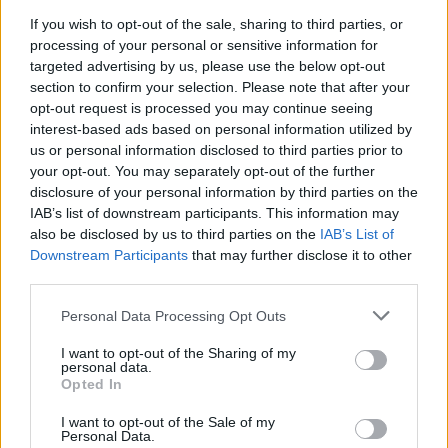
spotkania
. To kompletne źródło danych dla kibiców i pasjonatów
If you wish to opt-out of the sale, sharing to third parties, or
lokalnej piłki nożnej. Jeżeli aktualnie nie widzisz tutaj danych z pewnością
processing of your personal or sensitive information for
pracujemy nad tym żeby je uzupełnić.
targeted advertising by us, please use the below opt-out
Wynik meczu Roztocze Ruda Różaniecka vs Unia Łukawiec
section to confirm your selection. Please note that after your
opt-out request is processed you may continue seeing
Po zakończeniu spotkania automatycznie publikujemy
oficjalny wynik
spotkania
interest-based ads based on personal information utilized by
, a także dane meczowe, jeśli są dostępne.
us or personal information disclosed to third parties prior to
Pełny harmonogram rozgrywek dostępny jest tutaj:
Jarosław > Klasa B
your opt-out. You may separately opt-out of the further
Lubaczów - terminarz
.
disclosure of your personal information by third parties on the
Informacje o składach i strzelcach
IAB’s list of downstream participants. This information may
W miarę dostępności danych, publikujemy
also be disclosed by us to third parties on the
składy wyjściowe,
IAB’s List of
rezerwowych, zmiany oraz listę strzelców bramek
. Informacje te
Downstream Participants
that may further disclose it to other
aktualizujemy zależnie od poziomu ligi i dostępnych źródeł.
third parties.
Śledź mecze swojej drużyny
Please note that this website/app uses one or more Google
Personal Data Processing Opt Outs
Jeśli jesteś kibicem klubu Roztocze Ruda Różaniecka lub Unia Łukawiec -
services and may gather and store information including but
zaglądaj tutaj częściej. Nasz serwis regularnie dostarcza informacje o
not limited to your visit or usage behaviour. You may click to
I want to opt-out of the Sharing of my
terminach meczów, wynikach, transferach i newsach klubowych
.
personal data.
grant or deny consent to Google and its third-party tags to
Opted In
PodkarpacieLive.pl to największa baza
meczów lokalnych drużyn
use your data for below specified purposes in below Google
piłkarskich
w województwie. Sprawdź nasze relacje, śledź ulubioną ligę i
consent section.
I want to opt-out of the Sale of my
bądź na bieżąco z wydarzeniami z boisk!
Personal Data.