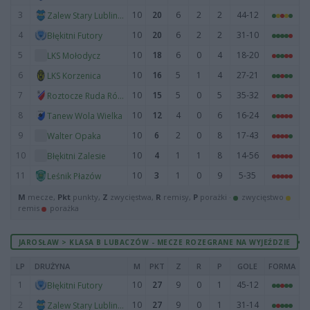
3
10
20
6
2
2
44-12
Zalew Stary Lubliniec
4
10
20
6
2
2
31-10
Błękitni Futory
5
10
18
6
0
4
18-20
LKS Mołodycz
6
10
16
5
1
4
27-21
LKS Korzenica
7
10
15
5
0
5
35-32
Roztocze Ruda Różaniecka
8
10
12
4
0
6
16-24
Tanew Wola Wielka
9
10
6
2
0
8
17-43
Walter Opaka
10
10
4
1
1
8
14-56
Błękitni Zalesie
11
10
3
1
0
9
5-35
Leśnik Płazów
M
mecze,
Pkt
punkty,
Z
zwycięstwa,
R
remisy,
P
porażki ·
zwycięstwo
remis
porażka
JAROSŁAW > KLASA B LUBACZÓW - MECZE ROZEGRANE NA WYJEŹDZIE
LP
DRUŻYNA
M
PKT
Z
R
P
GOLE
FORMA
1
10
27
9
0
1
45-12
Błękitni Futory
2
10
27
9
0
1
31-14
Zalew Stary Lubliniec