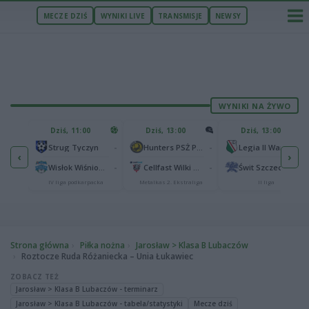
MECZE DZIŚ
WYNIKI LIVE
TRANSMISJE
NEWSY
WYNIKI NA ŻYWO
U
Dziś, 11:00
Dziś, 13:00
Dziś, 13:00
2
Podbeskidzie Bielsko-Biała
-
-
-
Strug Tyczyn
Hunters PSŻ Poznań
Legia II Warszawa
‹
›
2
sk
-
-
-
Wisłok Wiśniowa
Cellfast Wilki Krosno
Świt Szczecin
IV liga podkarpacka
Metalkas 2. Ekstraliga
II liga
Strona główna
Piłka nożna
Jarosław > Klasa B Lubaczów
Roztocze Ruda Różaniecka – Unia Łukawiec
ZOBACZ TEŻ
Jarosław > Klasa B Lubaczów - terminarz
Jarosław > Klasa B Lubaczów - tabela/statystyki
Mecze dziś