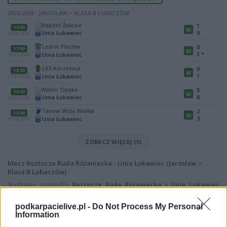
2025/2026 · JAROSŁAW > KLASA B LUBACZÓW
Błękitni Zalesie
1
14:00
W
Unia Łukawiec
9
14.06.2026
Leśnik Płazów
0
17:00
W
3
*
Unia Łukawiec
30.05.2026
LKS Korzenica
0
14:00
W
1
Unia Łukawiec
17.05.2026
Walter Opaka
0
14:00
W
Unia Łukawiec
8
03.05.2026
Tanew Wola Wielka
2
13:00
W
3
Unia Łukawiec
19.04.2026
ZOBACZ WIĘCEJ (5)
Mecz Roztocze Ruda Różaniecka - Unia Łukawiec (Jarosław >
Klasa B Lubaczów)
Spotkanie pomiędzy
Roztocze Ruda Różaniecka i Unia Łukawiec
rozegrane zostanie w ramach Jarosław > Klasa B Lubaczów (4. kolejki -
Jarosław > Klasa B Lubaczów).
podkarpacielive.pl -
Do Not Process My Personal
Information
Na stronie
PodkarpacieLive.pl
znajdziesz
wynik meczu, strzelców
bramek, kartki, składy, statystyki i informacje o przebiegu