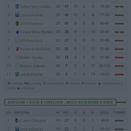
3
20
47
15
2
3
75-26
Zalew Stary Lubliniec
4
20
46
15
1
4
77-28
Unia Łukawiec
5
20
30
9
3
8
60-47
LKS Korzenica
6
20
28
9
1
10
39-41
Tanew Wola Wielka
7
20
27
9
0
11
35-60
LKS Mołodycz
8
20
25
8
1
11
51-62
Roztocze Ruda Różaniecka
9
20
13
4
1
15
31-80
Walter Opaka
10
20
7
2
1
17
23-105
Błękitni Zalesie
11
20
3
1
0
19
10-72
Leśnik Płazów
M
mecze,
Pkt
punkty,
Z
zwycięstwa,
R
remisy,
P
porażki ·
zwycięstwo
remis
porażka
JAROSŁAW > KLASA B LUBACZÓW - MECZE ROZEGRANE U SIEBIE
LP
DRUŻYNA
M
PKT
Z
R
P
GOLE
FORMA
1
10
27
9
0
1
43-6
Czarni Oleszyce
2
10
22
7
1
2
44-14
Unia Łukawiec