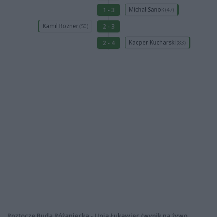
Michał Sanok
1 - 3
(47)
Kamil Rozner
2 - 3
(50)
Kacper Kucharski
2 - 4
(83)
Roztocze Ruda Różaniecka - Unia Łukawiec (wynik na żywo,