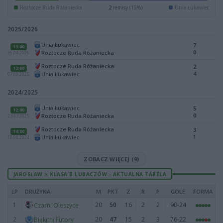
Roztocze Ruda Różaniecka
2
remisy (15%)
Unia Łukawiec
2025/2026
Unia Łukawiec
7
13:00
0
Roztocze Ruda Różaniecka
26.04.2026
Roztocze Ruda Różaniecka
2
13:00
4
Unia Łukawiec
07.09.2025
2024/2025
Unia Łukawiec
5
12:00
0
Roztocze Ruda Różaniecka
23.03.2025
Roztocze Ruda Różaniecka
3
14:00
1
Unia Łukawiec
18.08.2024
ZOBACZ WIĘCEJ (9)
JAROSŁAW > KLASA B LUBACZÓW - AKTUALNA TABELA
LP
DRUŻYNA
M
PKT
Z
R
P
GOLE
FORMA
1
20
50
16
2
2
90-24
Czarni Oleszyce
2
20
47
15
2
3
76-22
Błękitni Futory