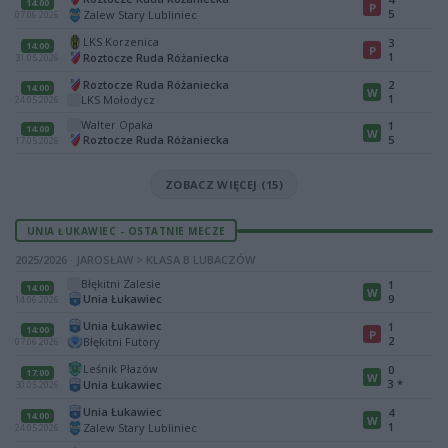
14:00
P
5
Zalew Stary Lubliniec
07.06.2026
LKS Korzenica
3
14:00
P
1
Roztocze Ruda Różaniecka
31.05.2026
Roztocze Ruda Różaniecka
2
14:00
W
1
LKS Mołodycz
24.05.2026
Walter Opaka
1
14:00
W
Roztocze Ruda Różaniecka
5
17.05.2026
ZOBACZ WIĘCEJ (15)
UNIA ŁUKAWIEC - OSTATNIE MECZE
2025/2026 · JAROSŁAW > KLASA B LUBACZÓW
Błękitni Zalesie
1
14:00
W
Unia Łukawiec
9
14.06.2026
Unia Łukawiec
1
14:00
P
2
Błękitni Futory
07.06.2026
Leśnik Płazów
0
17:00
W
3
*
Unia Łukawiec
30.05.2026
Unia Łukawiec
4
14:00
W
1
Zalew Stary Lubliniec
24.05.2026