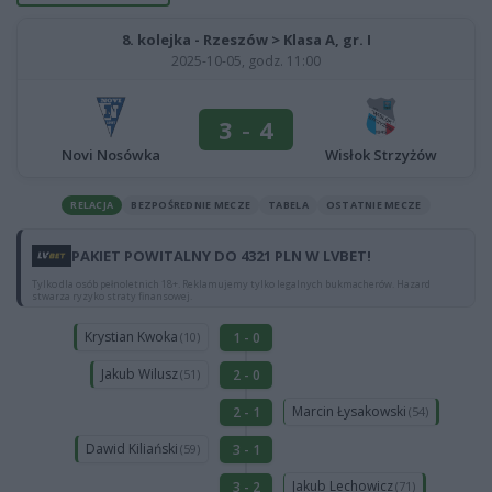
8. kolejka - Rzeszów > Klasa A, gr. I
2025-10-05, godz. 11:00
3
-
4
Novi Nosówka
Wisłok Strzyżów
RELACJA
BEZPOŚREDNIE MECZE
TABELA
OSTATNIE MECZE
PAKIET POWITALNY DO 4321 PLN W LVBET!
Tylko dla osób pełnoletnich 18+. Reklamujemy tylko legalnych bukmacherów. Hazard
stwarza ryzyko straty finansowej.
Krystian Kwoka
1 - 0
(10)
Jakub Wilusz
2 - 0
(51)
Marcin Łysakowski
2 - 1
(54)
Dawid Kiliański
3 - 1
(59)
Jakub Lechowicz
3 - 2
(71)