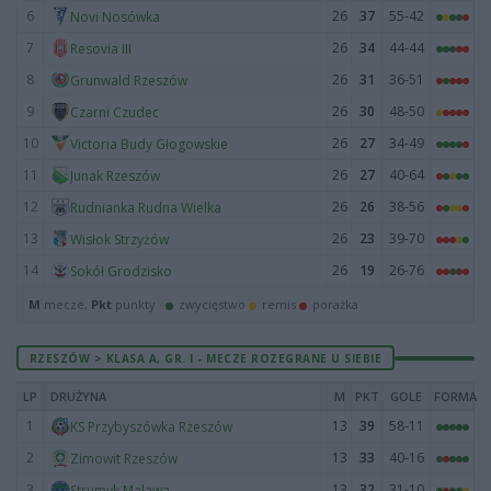
6
26
37
55-42
Novi Nosówka
7
26
34
44-44
Resovia III
8
26
31
36-51
Grunwald Rzeszów
9
26
30
48-50
Czarni Czudec
10
26
27
34-49
Victoria Budy Głogowskie
11
26
27
40-64
Junak Rzeszów
12
26
26
38-56
Rudnianka Rudna Wielka
13
26
23
39-70
Wisłok Strzyżów
14
26
19
26-76
Sokół Grodzisko
M
mecze,
Pkt
punkty ·
zwycięstwo
remis
porażka
RZESZÓW > KLASA A, GR. I - MECZE ROZEGRANE U SIEBIE
LP
DRUŻYNA
M
PKT
GOLE
FORMA
1
13
39
58-11
KS Przybyszówka Rzeszów
2
13
33
40-16
Zimowit Rzeszów
3
13
32
31-10
Strumyk Malawa