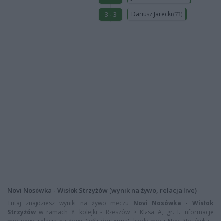
Dariusz Jarecki
3 - 3
(73)
Novi Nosówka - Wisłok Strzyżów (wynik na żywo, relacja live)
Tutaj znajdziesz wyniki na żywo meczu
Novi Nosówka - Wisłok
Strzyżów
w ramach 8. kolejki - Rzeszów > Klasa A, gr. I. Informacje
meczowe, relacja na żywo (jeśli dostępna), kiedy mecz Novi Nosówka -