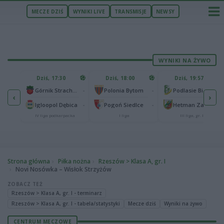
MECZE DZIŚ
WYNIKI LIVE
TRANSMISJE
NEWSY
WYNIKI NA ŻYWO
U
Dziś, 17:30
Dziś, 18:00
Dziś, 19:57
65
lonia Bydgoszcz
-
-
-
Górnik Strachocina
Polonia Bytom
Podlasie Biała Podlaska
‹
›
25
-
-
-
Igloopol Dębica
Pogoń Siedlce
Hetman Zamość
aliga
IV liga podkarpacka
I liga
III liga, gr. IV
Strona główna
Piłka nożna
Rzeszów > Klasa A, gr. I
Novi Nosówka – Wisłok Strzyżów
ZOBACZ TEŻ
Rzeszów > Klasa A, gr. I - terminarz
Rzeszów > Klasa A, gr. I - tabela/statystyki
Mecze dziś
Wyniki na żywo
CENTRUM MECZOWE