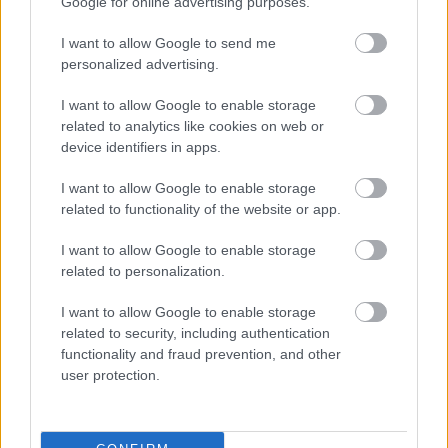
bramkowe.
Google for online advertising purposes.
Novi Nosówka vs. Wisłok Strzyżów - relacja, wynik na żywo,
I want to allow Google to send me
transmisja
personalized advertising.
Wynik meczu Novi Nosówka - Wisłok Strzyżów znajdziesz na naszej
stronie zaraz po jego zakończeniu. Jeżeli szukasz informacji meczowych,
I want to allow Google to enable storage
zajrzyj tutaj:
Novi Nosówka vs. Wisłok Strzyżów - wynik, składy,
related to analytics like cookies on web or
strzelcy
device identifiers in apps.
Jeżeli w internecie lub TV dostępna jest
transmisja na żywo z meczu
Novi Nosówka vs. Wisłok Strzyżów
albo innych spotkań Rzeszów >
I want to allow Google to enable storage
Klasa A, gr. I na pewno znajdziesz takie informacje na naszym portalu.
related to functionality of the website or app.
Możliwe jednak, że nigdzie nie pojawi się stream online z tego pojedynku.
Śledź portal podkarpacieLIVE.pl i bądź na bieżąco.
I want to allow Google to enable storage
related to personalization.
Asseco Resovia
Developres Rzeszów
ITA TOOLS Stal Mielec
I want to allow Google to enable storage
|
|
|
Cellfast Wilki Krosno
Texom Stal Rzeszów
Stal Mielec
related to security, including authentication
|
|
|
Motor Lublin
functionality and fraud prevention, and other
Stal Rzeszów
Stal Stalowa Wola
Wisła Kraków
|
|
|
|
user protection.
Resovia
Wieczysta Kraków
Sandecja Nowy Sącz
|
|
|
Siarka Tarnobrzeg
Wisłoka Dębica
4 liga podkarpacka
|
|
|
JKS Jarosław
Karpaty Krosno
|