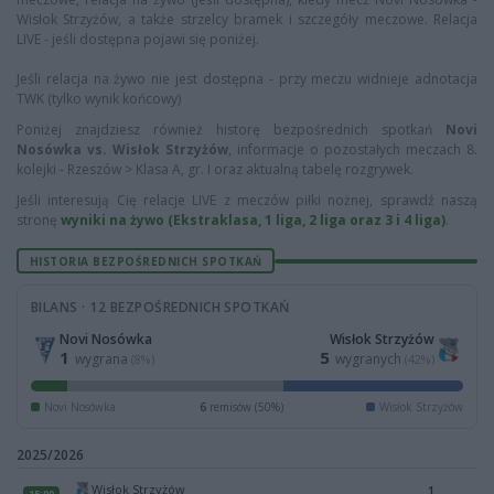
Wisłok Strzyżów, a także strzelcy bramek i szczegóły meczowe. Relacja
LIVE - jeśli dostępna pojawi się poniżej.
Jeśli relacja na żywo nie jest dostępna - przy meczu widnieje adnotacja
TWK (tylko wynik końcowy)
Poniżej znajdziesz również historę bezpośrednich spotkań
Novi
Nosówka vs. Wisłok Strzyżów
, informacje o pozostałych meczach 8.
kolejki - Rzeszów > Klasa A, gr. I oraz aktualną tabelę rozgrywek.
Jeśli interesują Cię relacje LIVE z meczów piłki nożnej, sprawdź naszą
stronę
wyniki na żywo (Ekstraklasa, 1 liga, 2 liga oraz 3 i 4 liga)
.
HISTORIA BEZPOŚREDNICH SPOTKAŃ
BILANS · 12 BEZPOŚREDNICH SPOTKAŃ
Novi Nosówka
Wisłok Strzyżów
1
5
wygrana
wygranych
(8%)
(42%)
Novi Nosówka
6
remisów (50%)
Wisłok Strzyżów
2025/2026
Wisłok Strzyżów
1
15:00