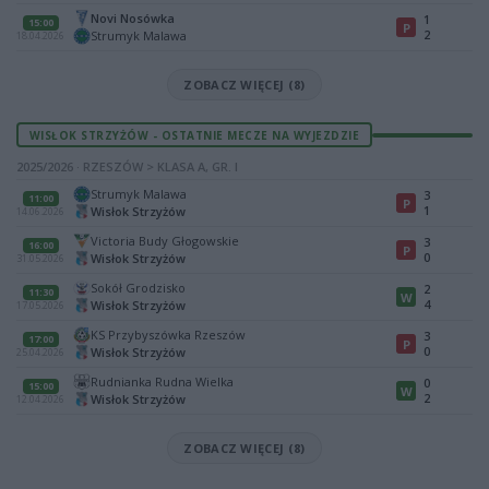
Novi Nosówka
1
15:00
P
2
Strumyk Malawa
18.04.2026
ZOBACZ WIĘCEJ (8)
WISŁOK STRZYŻÓW - OSTATNIE MECZE NA WYJEZDZIE
2025/2026 · RZESZÓW > KLASA A, GR. I
Strumyk Malawa
3
11:00
P
1
Wisłok Strzyżów
14.06.2026
Victoria Budy Głogowskie
3
16:00
P
0
Wisłok Strzyżów
31.05.2026
Sokół Grodzisko
2
11:30
W
4
Wisłok Strzyżów
17.05.2026
KS Przybyszówka Rzeszów
3
17:00
P
0
Wisłok Strzyżów
25.04.2026
Rudnianka Rudna Wielka
0
15:00
W
2
Wisłok Strzyżów
12.04.2026
ZOBACZ WIĘCEJ (8)