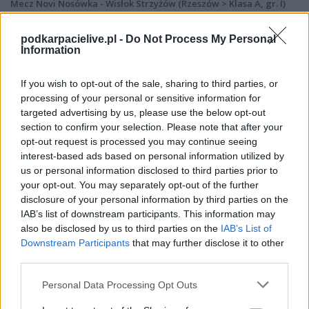
Mecz Novi Nosówka - Wisłok Strzyżów (Rzeszów > Klasa A, gr. I)
Spotkanie pomiędzy
Novi Nosówka i Wisłok Strzyżów
rozegrane
zostanie w ramach Rzeszów > Klasa A, gr. I (8. kolejki - Rzeszów > Klasa A,
podkarpacielive.pl -
Do Not Process My Personal
gr. I).
Information
Na stronie
PodkarpacieLive.pl
znajdziesz
wynik meczu, strzelców
bramek, kartki, składy, statystyki i informacje o przebiegu
If you wish to opt-out of the sale, sharing to third parties, or
spotkania
. To kompletne źródło danych dla kibiców i pasjonatów
processing of your personal or sensitive information for
lokalnej piłki nożnej. Jeżeli aktualnie nie widzisz tutaj danych z pewnością
targeted advertising by us, please use the below opt-out
pracujemy nad tym żeby je uzupełnić.
section to confirm your selection. Please note that after your
Wynik meczu Novi Nosówka vs Wisłok Strzyżów
opt-out request is processed you may continue seeing
Po zakończeniu spotkania automatycznie publikujemy
oficjalny wynik
interest-based ads based on personal information utilized by
spotkania
, a także dane meczowe, jeśli są dostępne.
us or personal information disclosed to third parties prior to
your opt-out. You may separately opt-out of the further
Pełny harmonogram rozgrywek dostępny jest tutaj:
Rzeszów > Klasa A,
gr. I - terminarz
disclosure of your personal information by third parties on the
.
IAB’s list of downstream participants. This information may
Informacje o składach i strzelcach
also be disclosed by us to third parties on the
IAB’s List of
W miarę dostępności danych, publikujemy
składy wyjściowe,
Downstream Participants
that may further disclose it to other
rezerwowych, zmiany oraz listę strzelców bramek
. Informacje te
third parties.
aktualizujemy zależnie od poziomu ligi i dostępnych źródeł.
Please note that this website/app uses one or more Google
Personal Data Processing Opt Outs
Śledź mecze swojej drużyny
services and may gather and store information including but
Jeśli jesteś kibicem klubu Novi Nosówka lub Wisłok Strzyżów - zaglądaj