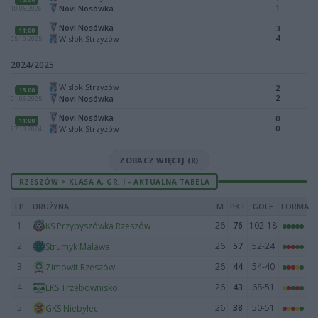
1
Novi Nosówka
10.05.2026
Novi Nosówka
3
11:00
4
Wisłok Strzyżów
05.10.2025
2024/2025
Wisłok Strzyżów
2
15:00
2
Novi Nosówka
01.06.2025
Novi Nosówka
0
11:00
0
Wisłok Strzyżów
27.10.2024
ZOBACZ WIĘCEJ (8)
RZESZÓW > KLASA A, GR. I - AKTUALNA TABELA
LP
DRUŻYNA
M
PKT
GOLE
FORMA
1
26
76
102-18
KS Przybyszówka Rzeszów
2
26
57
52-24
Strumyk Malawa
3
26
44
54-40
Zimowit Rzeszów
4
26
43
68-51
LKS Trzebownisko
5
26
38
50-51
GKS Niebylec