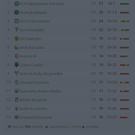
1
13
37
44-7
KS Przybyszówka Rzeszów
2
13
25
21-14
Strumyk Malawa
3
13
24
34-24
LKS Trzebownisko
4
13
22
33-18
Novi Nosówka
5
13
19
23-30
GKS Niebylec
6
13
17
29-36
Junak Rzeszów
7
13
14
18-28
Resovia III
8
13
14
26-25
Czarni Czudec
9
13
11
16-26
Victoria Budy Głogowskie
10
13
11
14-24
Zimowit Rzeszów
11
13
11
15-32
Rudnianka Rudna Wielka
12
13
10
21-38
Wisłok Strzyżów
13
13
10
15-42
Sokół Grodzisko
14
13
10
10-23
Grunwald Rzeszów
M
mecze,
Pkt
punkty ·
zwycięstwo
remis
porażka