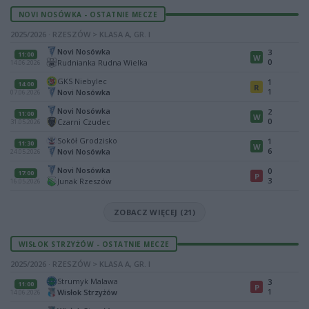
NOVI NOSÓWKA - OSTATNIE MECZE
2025/2026 · RZESZÓW > KLASA A, GR. I
Novi Nosówka
3
11:00
W
0
Rudnianka Rudna Wielka
14.06.2026
GKS Niebylec
1
14:00
R
1
Novi Nosówka
07.06.2026
Novi Nosówka
2
11:00
W
0
Czarni Czudec
31.05.2026
Sokół Grodzisko
1
11:30
W
6
Novi Nosówka
24.05.2026
Novi Nosówka
0
17:00
P
3
Junak Rzeszów
16.05.2026
ZOBACZ WIĘCEJ (21)
WISŁOK STRZYŻÓW - OSTATNIE MECZE
2025/2026 · RZESZÓW > KLASA A, GR. I
Strumyk Malawa
3
11:00
P
1
Wisłok Strzyżów
14.06.2026