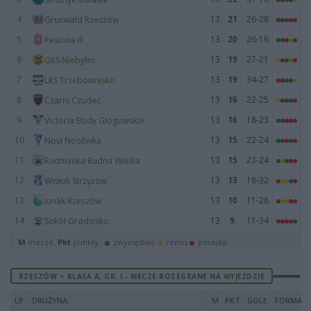
4
13
21
26-28
Grunwald Rzeszów
5
13
20
26-16
Resovia III
6
13
19
27-21
GKS Niebylec
7
13
19
34-27
LKS Trzebownisko
8
13
16
22-25
Czarni Czudec
9
13
16
18-23
Victoria Budy Głogowskie
10
13
15
22-24
Novi Nosówka
11
13
15
23-24
Rudnianka Rudna Wielka
12
13
13
18-32
Wisłok Strzyżów
13
13
10
11-28
Junak Rzeszów
14
13
9
11-34
Sokół Grodzisko
M
mecze,
Pkt
punkty ·
zwycięstwo
remis
porażka
RZESZÓW > KLASA A, GR. I - MECZE ROZEGRANE NA WYJEŹDZIE
LP
DRUŻYNA
M
PKT
GOLE
FORMA