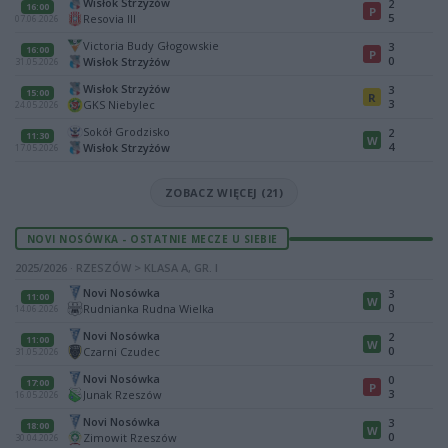
Wisłok Strzyżów
2
16:00
P
5
Resovia III
07.06.2026
Victoria Budy Głogowskie
3
16:00
P
0
Wisłok Strzyżów
31.05.2026
Wisłok Strzyżów
3
15:00
R
3
GKS Niebylec
24.05.2026
Sokół Grodzisko
2
11:30
W
4
Wisłok Strzyżów
17.05.2026
ZOBACZ WIĘCEJ (21)
NOVI NOSÓWKA - OSTATNIE MECZE U SIEBIE
2025/2026 · RZESZÓW > KLASA A, GR. I
Novi Nosówka
3
11:00
W
0
Rudnianka Rudna Wielka
14.06.2026
Novi Nosówka
2
11:00
W
0
Czarni Czudec
31.05.2026
Novi Nosówka
0
17:00
P
3
Junak Rzeszów
16.05.2026
Novi Nosówka
3
18:00
W
0
Zimowit Rzeszów
30.04.2026