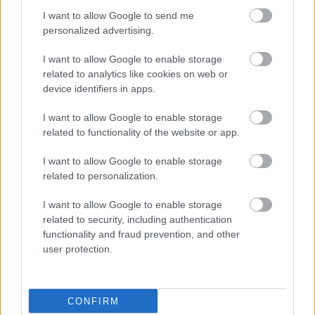
Stal Rzeszów CLJ vs. Polonia Warszawa CLJ - relacja, wynik na
I want to allow Google to send me
żywo, transmisja
personalized advertising.
Wynik meczu Stal Rzeszów CLJ - Polonia Warszawa CLJ znajdziesz na
naszej stronie zaraz po jego zakończeniu. Jeżeli szukasz informacji
I want to allow Google to enable storage
meczowych, zajrzyj tutaj:
Stal Rzeszów CLJ vs. Polonia Warszawa CLJ -
related to analytics like cookies on web or
wynik, składy, strzelcy
device identifiers in apps.
Jeżeli w internecie lub TV dostępna jest
transmisja na żywo z meczu
Stal Rzeszów CLJ vs. Polonia Warszawa CLJ
albo innych spotkań
I want to allow Google to enable storage
Centralna Liga Juniorów na pewno znajdziesz takie informacje na naszym
related to functionality of the website or app.
portalu. Możliwe jednak, że nigdzie nie pojawi się stream online z tego
pojedynku. Śledź portal podkarpacieLIVE.pl i bądź na bieżąco.
I want to allow Google to enable storage
related to personalization.
Asseco Resovia
Developres Rzeszów
ITA TOOLS Stal Mielec
I want to allow Google to enable storage
|
|
|
Cellfast Wilki Krosno
Texom Stal Rzeszów
Stal Mielec
related to security, including authentication
|
|
|
functionality and fraud prevention, and other
Motor Lublin
Stal Rzeszów
Stal Stalowa Wola
Wisła Kraków
|
|
|
|
user protection.
Resovia
Wieczysta Kraków
Sandecja Nowy Sącz
|
|
|
Siarka Tarnobrzeg
Wisłoka Dębica
4 liga podkarpacka
|
|
|
JKS Jarosław
Karpaty Krosno
|
CONFIRM