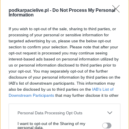
Spotkanie pomiędzy
Stal Rzeszów CLJ i Polonia Warszawa CLJ
rozegrane zostanie w ramach Centralna Liga Juniorów (7. kolejki -
podkarpacielive.pl -
Do Not Process My Personal
Centralna Liga Juniorów).
Information
Na stronie
PodkarpacieLive.pl
znajdziesz
wynik meczu, strzelców
bramek, kartki, składy, statystyki i informacje o przebiegu
If you wish to opt-out of the sale, sharing to third parties, or
spotkania
. To kompletne źródło danych dla kibiców i pasjonatów
processing of your personal or sensitive information for
lokalnej piłki nożnej. Jeżeli aktualnie nie widzisz tutaj danych z pewnością
targeted advertising by us, please use the below opt-out
pracujemy nad tym żeby je uzupełnić.
section to confirm your selection. Please note that after your
Wynik meczu Stal Rzeszów CLJ vs Polonia Warszawa CLJ
opt-out request is processed you may continue seeing
Po zakończeniu spotkania automatycznie publikujemy
oficjalny wynik
interest-based ads based on personal information utilized by
spotkania
, a także dane meczowe, jeśli są dostępne.
us or personal information disclosed to third parties prior to
your opt-out. You may separately opt-out of the further
Pełny harmonogram rozgrywek dostępny jest tutaj:
Centralna Liga
disclosure of your personal information by third parties on the
Juniorów - terminarz
.
IAB’s list of downstream participants. This information may
Informacje o składach i strzelcach
also be disclosed by us to third parties on the
IAB’s List of
W miarę dostępności danych, publikujemy
składy wyjściowe,
Downstream Participants
that may further disclose it to other
rezerwowych, zmiany oraz listę strzelców bramek
. Informacje te
third parties.
aktualizujemy zależnie od poziomu ligi i dostępnych źródeł.
Please note that this website/app uses one or more Google
Personal Data Processing Opt Outs
Śledź mecze swojej drużyny
services and may gather and store information including but
Jeśli jesteś kibicem klubu Stal Rzeszów CLJ lub Polonia Warszawa CLJ -
not limited to your visit or usage behaviour. You may click to
I want to opt-out of the Sharing of my
zaglądaj tutaj częściej. Nasz serwis regularnie dostarcza informacje o
personal data.