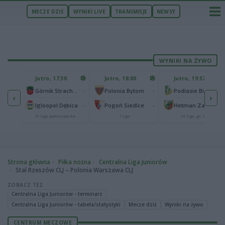
MECZE DZIŚ
WYNIKI LIVE
TRANSMISJE
NEWSY
WYNIKI NA ŻYWO
U
Jutro, 17:30
Jutro, 18:00
Jutro, 19:57
65
lonia Bydgoszcz
-
-
-
Górnik Strachocina
Polonia Bytom
Podlasie Biała Podlaska
‹
›
25
-
-
-
Igloopol Dębica
Pogoń Siedlce
Hetman Zamość
aliga
IV liga podkarpacka
I liga
III liga, gr. IV
Strona główna
Piłka nożna
Centralna Liga Juniorów
Stal Rzeszów CLJ – Polonia Warszawa CLJ
ZOBACZ TEŻ
Centralna Liga Juniorów - terminarz
Centralna Liga Juniorów - tabela/statystyki
Mecze dziś
Wyniki na żywo
CENTRUM MECZOWE