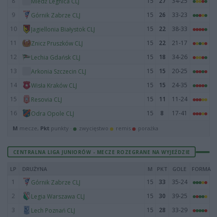
8
15
27
34-25
Miedź Legnica CLJ
9
15
26
33-23
Górnik Zabrze CLJ
10
15
22
38-33
Jagiellonia Białystok CLJ
11
15
22
21-17
Znicz Pruszków CLJ
12
15
18
34-26
Lechia Gdańsk CLJ
13
15
15
20-25
Arkonia Szczecin CLJ
14
15
15
24-35
Wisła Kraków CLJ
15
15
11
11-24
Resovia CLJ
16
15
8
17-41
Odra Opole CLJ
M
mecze,
Pkt
punkty ·
zwycięstwo
remis
porażka
CENTRALNA LIGA JUNIORÓW - MECZE ROZEGRANE NA WYJEŹDZIE
LP
DRUŻYNA
M
PKT
GOLE
FORMA
1
15
33
35-24
Górnik Zabrze CLJ
2
15
30
39-25
Legia Warszawa CLJ
3
15
28
33-29
Lech Poznań CLJ