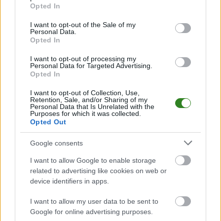
grant or deny consent to Google and its third-party tags to
terminach meczów, wynikach, transferach i newsach klubowych
.
Opted In
use your data for below specified purposes in below Google
PodkarpacieLive.pl to największa baza
meczów lokalnych drużyn
consent section.
I want to opt-out of the Sale of my
piłkarskich
w województwie. Sprawdź nasze relacje, śledź ulubioną ligę i
Personal Data.
bądź na bieżąco z wydarzeniami z boisk!
Opted In
Analiza przed meczem: Stal Rzeszów CLJ vs Polonia Warszawa CLJ
I want to opt-out of processing my
Personal Data for Targeted Advertising.
Mecz
Stal Rzeszów CLJ - Polonia Warszawa CLJ
odbędzie się w
Opted In
ramach 7. kolejki - Centralna Liga Juniorów. Spotkanie zostanie rozegrane
w dniu 19 września 2025. Początek meczu o godz. 15:30.
I want to opt-out of Collection, Use,
Stal Rzeszów CLJ
przystępuje do tego spotkania w roli gospodarza. Jak
Retention, Sale, and/or Sharing of my
drużyna radzi sobie w sezonie 2025/2026 rozgrywek Centralna Liga
Personal Data that Is Unrelated with the
Purposes for which it was collected.
Juniorów przed własną publicznością? Na tej stronie możecie zobaczyć
Opted Out
tabelę uwzględniającą tylko mecze u siebie. W tabeli biorącej pod uwagę
tylko mecze wyjazdowe możecie natomiast sprawdzić jak spisuje się klub
Polonia Warszawa CLJ
.
Google consents
Centralna Liga Juniorów - sytuacja w tabeli
I want to allow Google to enable storage
related to advertising like cookies on web or
Przed meczami 7. kolejki - Centralna Liga Juniorów gospodarze (Stal
Rzeszów CLJ) zajmują
14. miejsce
w tabeli. Goście (Polonia Warszawa
device identifiers in apps.
CLJ) plasują się na
7. miejscu.
I want to allow my user data to be sent to
Poniżej znajdziesz także ostatnie mecze obu drużyn oraz statystyki
bramkowe.
Google for online advertising purposes.