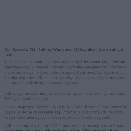
Stal Rzeszów CLJ - Polonia Warszawa CLJ (wynik na żywo, relacja
live)
Tutaj znajdziesz wyniki na żywo meczu
Stal Rzeszów CLJ - Polonia
Warszawa CLJ
w ramach 7. kolejki - Centralna Liga Juniorów. Informacje
meczowe, relacja na żywo (jeśli dostępna), kiedy mecz Stal Rzeszów CLJ -
Polonia Warszawa CLJ, a także strzelcy bramek i szczegóły meczowe.
Relacja LIVE - jeśli dostępna pojawi się poniżej.
Jeśli relacja na żywo nie jest dostępna - przy meczu widnieje adnotacja
TWK (tylko wynik końcowy)
Poniżej znajdziesz również historę bezpośrednich spotkań
Stal Rzeszów
CLJ vs. Polonia Warszawa CLJ
, informacje o pozostałych meczach 7.
kolejki - Centralna Liga Juniorów oraz aktualną tabelę rozgrywek.
Jeśli interesują Cię relacje LIVE z meczów piłki nożnej, sprawdź naszą
stronę
wyniki na żywo (Ekstraklasa, 1 liga, 2 liga oraz 3 i 4 liga)
.