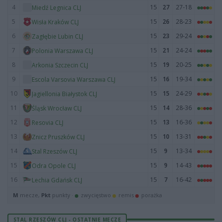
4
15
27
27-18
Miedź Legnica CLJ
5
15
26
28-23
Wisła Kraków CLJ
6
15
23
29-24
Zagłębie Lubin CLJ
7
15
21
24-24
Polonia Warszawa CLJ
8
15
19
20-25
Arkonia Szczecin CLJ
9
15
16
19-34
Escola Varsovia Warszawa CLJ
10
15
15
24-29
Jagiellonia Białystok CLJ
11
15
14
28-36
Śląsk Wrocław CLJ
12
15
13
16-36
Resovia CLJ
13
15
10
13-31
Znicz Pruszków CLJ
14
15
9
13-34
Stal Rzeszów CLJ
15
15
9
14-43
Odra Opole CLJ
16
15
7
16-42
Lechia Gdańsk CLJ
M
mecze,
Pkt
punkty ·
zwycięstwo
remis
porażka
STAL RZESZÓW CLJ - OSTATNIE MECZE