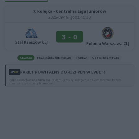
7. kolejka - Centralna Liga Juniorów
2025-09-19, godz. 15:30
3
-
0
Stal Rzeszów CLJ
Polonia Warszawa CLJ
RELACJA
BEZPOŚREDNIE MECZE
TABELA
OSTATNIE MECZE
PAKIET POWITALNY DO 4321 PLN W LVBET!
Tylko dla osób pełnoletnich 18+. Reklamujemy tylko legalnych bukmacherów. Hazard
stwarza ryzyko straty finansowej.