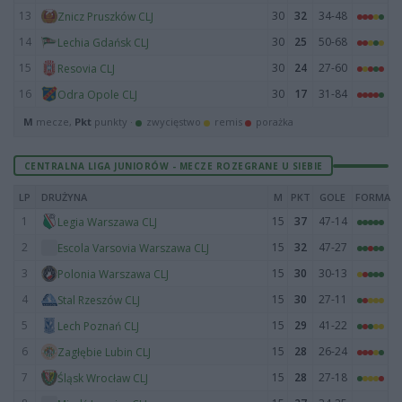
13
30
32
34-48
Znicz Pruszków CLJ
14
30
25
50-68
Lechia Gdańsk CLJ
15
30
24
27-60
Resovia CLJ
16
30
17
31-84
Odra Opole CLJ
M
mecze,
Pkt
punkty ·
zwycięstwo
remis
porażka
CENTRALNA LIGA JUNIORÓW - MECZE ROZEGRANE U SIEBIE
LP
DRUŻYNA
M
PKT
GOLE
FORMA
1
15
37
47-14
Legia Warszawa CLJ
2
15
32
47-27
Escola Varsovia Warszawa CLJ
3
15
30
30-13
Polonia Warszawa CLJ
4
15
30
27-11
Stal Rzeszów CLJ
5
15
29
41-22
Lech Poznań CLJ
6
15
28
26-24
Zagłębie Lubin CLJ
7
15
28
27-18
Śląsk Wrocław CLJ