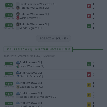
Escola Varsovia Warszawa CLJ
1
17:00
P
Polonia Warszawa CLJ
0
17.05.2026
Polonia Warszawa CLJ
1
12:00
P
2
Wisła Kraków CLJ
09.05.2026
Polonia Warszawa CLJ
3
13:30
W
1
Miedź Legnica CLJ
02.05.2026
ZOBACZ WIĘCEJ (25)
STAL RZESZÓW CLJ - OSTATNIE MECZE U SIEBIE
2025/2026 · CENTRALNA LIGA JUNIORÓW
Stal Rzeszów CLJ
4
12:30
W
1
Legia Warszawa CLJ
23.05.2026
Stal Rzeszów CLJ
0
15:00
P
3
Górnik Zabrze CLJ
08.05.2026
Stal Rzeszów CLJ
1
14:00
R
1
Zagłębie Lubin CLJ
25.04.2026
Stal Rzeszów CLJ
0
12:30
R
0
Escola Varsovia Warszawa CLJ
11.04.2026
Stal Rzeszów CLJ
1
12:00
R
1
Miedź Legnica CLJ
21.03.2026