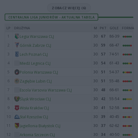
ZOBACZ WIĘCEJ (6)
CENTRALNA LIGA JUNIORÓW - AKTUALNA TABELA
LP
DRUŻYNA
M
PKT
GOLE
FORMA
1
30
67
86-39
Legia Warszawa CLJ
2
30
59
68-47
Górnik Zabrze CLJ
3
30
57
74-51
Lech Poznań CLJ
4
30
54
61-43
Miedź Legnica CLJ
5
30
51
54-37
Polonia Warszawa CLJ
6
30
51
55-48
Zagłębie Lubin CLJ
7
30
48
66-61
Escola Varsovia Warszawa CLJ
8
30
42
55-54
Śląsk Wrocław CLJ
9
30
41
52-58
Wisła Kraków CLJ
10
30
39
40-45
Stal Rzeszów CLJ
11
30
37
62-62
Jagiellonia Białystok CLJ
12
30
34
40-50
Arkonia Szczecin CLJ