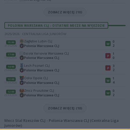
ZOBACZ WIĘCEJ (10)
POLONIA WARSZAWA CLJ - OSTATNIE MECZE NA WYJEZDZIE
2025/2026 · CENTRALNA LIGA JUNIORÓW
Zagłębie Lubin CLJ
0
15:00
W
2
Polonia Warszawa CLJ
31.05.2026
Escola Varsovia Warszawa CLJ
1
17:00
P
Polonia Warszawa CLJ
0
17.05.2026
Lech Poznań CLJ
3
14:00
P
2
Polonia Warszawa CLJ
25.04.2026
Odra Opole CLJ
1
12:00
W
4
Polonia Warszawa CLJ
11.04.2026
Znicz Pruszków CLJ
0
12:00
W
2
Polonia Warszawa CLJ
22.03.2026
ZOBACZ WIĘCEJ (10)
Mecz Stal Rzeszów CLJ - Polonia Warszawa CLJ (Centralna Liga
Juniorów)