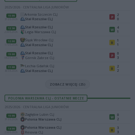
2025/2026 · CENTRALNA LIGA JUNIORÓW
Arkonia Szczecin CLJ
2
15:00
P
Stal Rzeszów CLJ
0
31.05.2026
Stal Rzeszów CLJ
4
12:30
W
1
Legia Warszawa CLJ
23.05.2026
Śląsk Wrocław CLJ
1
12:00
R
1
Stal Rzeszów CLJ
17.05.2026
Stal Rzeszów CLJ
0
15:00
P
3
Górnik Zabrze CLJ
08.05.2026
Lechia Gdańsk CLJ
2
11:00
R
2
Stal Rzeszów CLJ
30.04.2026
ZOBACZ WIĘCEJ (25)
POLONIA WARSZAWA CLJ - OSTATNIE MECZE
2025/2026 · CENTRALNA LIGA JUNIORÓW
Zagłębie Lubin CLJ
0
15:00
W
2
Polonia Warszawa CLJ
31.05.2026
Polonia Warszawa CLJ
3
14:00
R
3
Resovia CLJ
23.05.2026