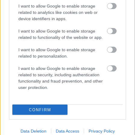
stronie zaraz po jego zakończeniu. Jeżeli szukasz informacji meczowych,
I want to allow Google to enable storage
zajrzyj tutaj:
Stal Rzeszów CLJ vs. Odra Opole CLJ - wynik, składy,
related to analytics like cookies on web or
strzelcy
device identifiers in apps.
Jeżeli w internecie lub TV dostępna jest
transmisja na żywo z meczu
Stal Rzeszów CLJ vs. Odra Opole CLJ
albo innych spotkań Centralna
I want to allow Google to enable storage
Liga Juniorów na pewno znajdziesz takie informacje na naszym portalu.
related to functionality of the website or app.
Możliwe jednak, że nigdzie nie pojawi się stream online z tego pojedynku.
Śledź portal podkarpacieLIVE.pl i bądź na bieżąco.
I want to allow Google to enable storage
related to personalization.
Asseco Resovia
Developres Rzeszów
ITA TOOLS Stal Mielec
I want to allow Google to enable storage
|
|
|
Cellfast Wilki Krosno
Texom Stal Rzeszów
Stal Mielec
related to security, including authentication
|
|
|
Motor Lublin
functionality and fraud prevention, and other
Stal Rzeszów
Stal Stalowa Wola
Wisła Kraków
|
|
|
|
user protection.
Resovia
Wieczysta Kraków
Sandecja Nowy Sącz
|
|
|
Siarka Tarnobrzeg
Wisłoka Dębica
4 liga podkarpacka
|
|
|
JKS Jarosław
Karpaty Krosno
|
CONFIRM
Mecze dziś
Wyniki LIVE
Transmisje
O nas
Kontakt
|
|
|
|
|
Polityka prywatności
pehasports.com
| Polecamy:
|
kartki okolicznościowe
Data Deletion
Data Access
Privacy Policy