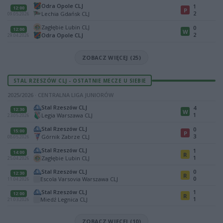
Odra Opole CLJ
1
12:00
P
2
Lechia Gdańsk CLJ
09.05.2026
Zagłębie Lubin CLJ
0
12:00
W
2
Odra Opole CLJ
29.04.2026
ZOBACZ WIĘCEJ (25)
STAL RZESZÓW CLJ - OSTATNIE MECZE U SIEBIE
2025/2026 · CENTRALNA LIGA JUNIORÓW
Stal Rzeszów CLJ
4
12:30
W
1
Legia Warszawa CLJ
23.05.2026
Stal Rzeszów CLJ
0
15:00
P
3
Górnik Zabrze CLJ
08.05.2026
Stal Rzeszów CLJ
1
14:00
R
1
Zagłębie Lubin CLJ
25.04.2026
Stal Rzeszów CLJ
0
12:30
R
0
Escola Varsovia Warszawa CLJ
11.04.2026
Stal Rzeszów CLJ
1
12:00
R
1
Miedź Legnica CLJ
21.03.2026
ZOBACZ WIĘCEJ (10)