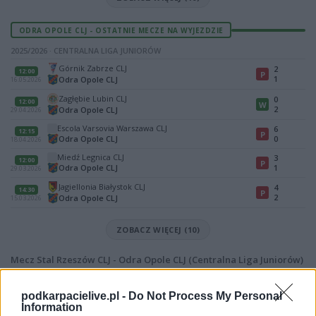
ODRA OPOLE CLJ - OSTATNIE MECZE NA WYJEZDZIE
2025/2026 · CENTRALNA LIGA JUNIORÓW
Górnik Zabrze CLJ
2
12:00
P
1
Odra Opole CLJ
16.05.2026
Zagłębie Lubin CLJ
0
12:00
W
2
Odra Opole CLJ
29.04.2026
Escola Varsovia Warszawa CLJ
6
12:15
P
Odra Opole CLJ
0
18.04.2026
Miedź Legnica CLJ
3
12:00
P
Odra Opole CLJ
1
29.03.2026
Jagiellonia Białystok CLJ
4
14:30
P
2
Odra Opole CLJ
15.03.2026
ZOBACZ WIĘCEJ (10)
Mecz Stal Rzeszów CLJ - Odra Opole CLJ (Centralna Liga Juniorów)
Spotkanie pomiędzy
Stal Rzeszów CLJ i Odra Opole CLJ
rozegrane
zostanie w ramach Centralna Liga Juniorów (3. kolejki - Centralna Liga
podkarpacielive.pl -
Do Not Process My Personal
Juniorów).
Information