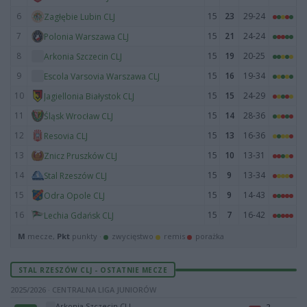
6
15
23
29-24
Zagłębie Lubin CLJ
7
15
21
24-24
Polonia Warszawa CLJ
8
15
19
20-25
Arkonia Szczecin CLJ
9
15
16
19-34
Escola Varsovia Warszawa CLJ
10
15
15
24-29
Jagiellonia Białystok CLJ
11
15
14
28-36
Śląsk Wrocław CLJ
12
15
13
16-36
Resovia CLJ
13
15
10
13-31
Znicz Pruszków CLJ
14
15
9
13-34
Stal Rzeszów CLJ
15
15
9
14-43
Odra Opole CLJ
16
15
7
16-42
Lechia Gdańsk CLJ
M
mecze,
Pkt
punkty ·
zwycięstwo
remis
porażka
STAL RZESZÓW CLJ - OSTATNIE MECZE
2025/2026 · CENTRALNA LIGA JUNIORÓW
Arkonia Szczecin CLJ
2