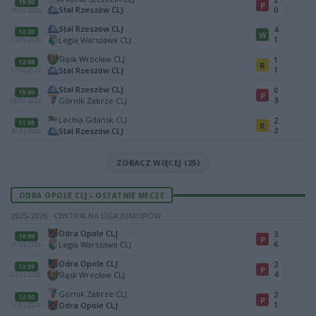
15:00
P
Stal Rzeszów CLJ
0
31.05.2026
Stal Rzeszów CLJ
4
12:30
W
1
Legia Warszawa CLJ
23.05.2026
Śląsk Wrocław CLJ
1
12:00
R
1
Stal Rzeszów CLJ
17.05.2026
Stal Rzeszów CLJ
0
15:00
P
3
Górnik Zabrze CLJ
08.05.2026
Lechia Gdańsk CLJ
2
11:00
R
2
Stal Rzeszów CLJ
30.04.2026
ZOBACZ WIĘCEJ (25)
ODRA OPOLE CLJ - OSTATNIE MECZE
2025/2026 · CENTRALNA LIGA JUNIORÓW
Odra Opole CLJ
3
10:00
P
6
Legia Warszawa CLJ
31.05.2026
Odra Opole CLJ
2
12:00
P
4
Śląsk Wrocław CLJ
23.05.2026
Górnik Zabrze CLJ
2
12:00
P
1
Odra Opole CLJ
16.05.2026