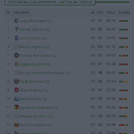
CENTRALNA LIGA JUNIORÓW - AKTUALNA TABELA
LP
DRUŻYNA
M
PKT
GOLE
FORMA
1
30
67
86-39
Legia Warszawa CLJ
2
30
59
68-47
Górnik Zabrze CLJ
3
30
57
74-51
Lech Poznań CLJ
4
30
54
61-43
Miedź Legnica CLJ
5
30
51
54-37
Polonia Warszawa CLJ
6
30
51
55-48
Zagłębie Lubin CLJ
7
30
48
66-61
Escola Varsovia Warszawa CLJ
8
30
42
55-54
Śląsk Wrocław CLJ
9
30
41
52-58
Wisła Kraków CLJ
10
30
39
40-45
Stal Rzeszów CLJ
11
30
37
62-62
Jagiellonia Białystok CLJ
12
30
34
40-50
Arkonia Szczecin CLJ
13
30
32
34-48
Znicz Pruszków CLJ
14
30
25
50-68
Lechia Gdańsk CLJ