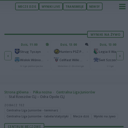
MECZE DZIŚ
WYNIKI LIVE
TRANSMISJE
NEWSY
WYNIKI NA ŻYWO
U
Dziś, 11:00
Dziś, 13:00
Dziś, 13:00
2
Podbeskidzie Bielsko-Biała
-
-
-
Strug Tyczyn
Hunters PSŻ Poznań
Legia II Warszawa
‹
›
2
sk
-
-
-
Wisłok Wiśniowa
Cellfast Wilki Krosno
Świt Szczecin
IV liga podkarpacka
Metalkas 2. Ekstraliga
II liga
Strona główna
Piłka nożna
Centralna Liga Juniorów
Stal Rzeszów CLJ – Odra Opole CLJ
ZOBACZ TEŻ
Centralna Liga Juniorów - terminarz
Centralna Liga Juniorów - tabela/statystyki
Mecze dziś
Wyniki na żywo
CENTRUM MECZOWE