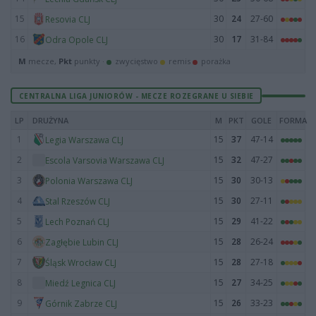
15
30
24
27-60
Resovia CLJ
16
30
17
31-84
Odra Opole CLJ
M
mecze,
Pkt
punkty ·
zwycięstwo
remis
porażka
CENTRALNA LIGA JUNIORÓW - MECZE ROZEGRANE U SIEBIE
LP
DRUŻYNA
M
PKT
GOLE
FORMA
1
15
37
47-14
Legia Warszawa CLJ
2
15
32
47-27
Escola Varsovia Warszawa CLJ
3
15
30
30-13
Polonia Warszawa CLJ
4
15
30
27-11
Stal Rzeszów CLJ
5
15
29
41-22
Lech Poznań CLJ
6
15
28
26-24
Zagłębie Lubin CLJ
7
15
28
27-18
Śląsk Wrocław CLJ
8
15
27
34-25
Miedź Legnica CLJ
9
15
26
33-23
Górnik Zabrze CLJ