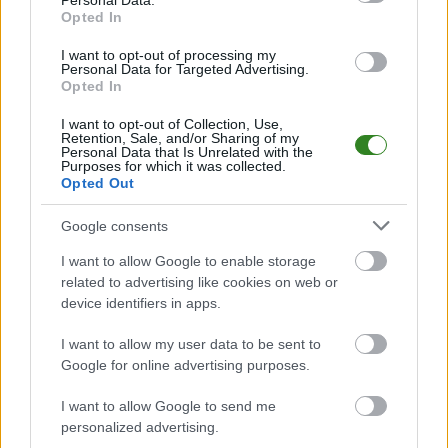
Personal Data.
bądź na bieżąco z wydarzeniami z boisk!
Opted In
Analiza przed meczem: Stal Rzeszów CLJ vs Odra Opole CLJ
I want to opt-out of processing my
Mecz
Stal Rzeszów CLJ - Odra Opole CLJ
Personal Data for Targeted Advertising.
odbędzie się w ramach 3.
Opted In
kolejki - Centralna Liga Juniorów. Spotkanie zostanie rozegrane w dniu 23
sierpnia 2025. Początek meczu o godz. 12:30.
I want to opt-out of Collection, Use,
Stal Rzeszów CLJ
przystępuje do tego spotkania w roli gospodarza. Jak
Retention, Sale, and/or Sharing of my
drużyna radzi sobie w sezonie 2025/2026 rozgrywek Centralna Liga
Personal Data that Is Unrelated with the
Purposes for which it was collected.
Juniorów przed własną publicznością? Na tej stronie możecie zobaczyć
Opted Out
tabelę uwzględniającą tylko mecze u siebie. W tabeli biorącej pod uwagę
tylko mecze wyjazdowe możecie natomiast sprawdzić jak spisuje się klub
Odra Opole CLJ
.
Google consents
Centralna Liga Juniorów - sytuacja w tabeli
I want to allow Google to enable storage
Przed meczami 3. kolejki - Centralna Liga Juniorów gospodarze (Stal
related to advertising like cookies on web or
Rzeszów CLJ) zajmują
14. miejsce
w tabeli. Goście (Odra Opole CLJ)
device identifiers in apps.
plasują się na
15. miejscu.
I want to allow my user data to be sent to
Poniżej znajdziesz także ostatnie mecze obu drużyn oraz statystyki
bramkowe.
Google for online advertising purposes.
Stal Rzeszów CLJ vs. Odra Opole CLJ - relacja, wynik na żywo,
I want to allow Google to send me
transmisja
personalized advertising.
Wynik meczu Stal Rzeszów CLJ - Odra Opole CLJ znajdziesz na naszej