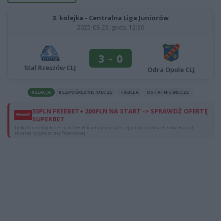
3. kolejka - Centralna Liga Juniorów
2025-08-23, godz. 12:30
3
-
0
Stal Rzeszów CLJ
Odra Opole CLJ
RELACJA
BEZPOŚREDNIE MECZE
TABELA
OSTATNIE MECZE
55PLN FREEBET+ 200PLN NA START -> SPRAWDŹ OFERTĘ
SUPERBET
Tylko dla osób pełnoletnich 18+. Reklamujemy tylko legalnych bukmacherów. Hazard
stwarza ryzyko straty finansowej.