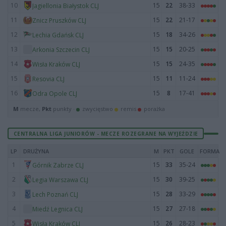
10
15
22
38-33
Jagiellonia Białystok CLJ
11
15
22
21-17
Znicz Pruszków CLJ
12
15
18
34-26
Lechia Gdańsk CLJ
13
15
15
20-25
Arkonia Szczecin CLJ
14
15
15
24-35
Wisła Kraków CLJ
15
15
11
11-24
Resovia CLJ
16
15
8
17-41
Odra Opole CLJ
M
mecze,
Pkt
punkty ·
zwycięstwo
remis
porażka
CENTRALNA LIGA JUNIORÓW - MECZE ROZEGRANE NA WYJEŹDZIE
LP
DRUŻYNA
M
PKT
GOLE
FORMA
1
15
33
35-24
Górnik Zabrze CLJ
2
15
30
39-25
Legia Warszawa CLJ
3
15
28
33-29
Lech Poznań CLJ
4
15
27
27-18
Miedź Legnica CLJ
5
15
26
28-23
Wisła Kraków CLJ