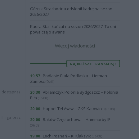
Górnik Strachocina odsłonił kadrę na sezon
2026/2027
Kadra Stali Łańcut na sezon 2026/2027. To oni
powalczą o awans
Więcej wiadomości
NAJBLIŻSZE TRANSMISJE
Podlasie Biała Podlaska – Hetman
19:57
Zamość
(Dziś)
i dostępna),
Abramczyk Polonia Bydgoszcz – Polonia
20:30
Piła
(06.08)
Hapoel Tel Awiw – GKS Katowice
20:00
(06.08)
II liga oraz
Raków Częstochowa – Hammarby IF
20:00
(06.08)
Lech Poznań – KI Klaksvik
19:00
(06.08)