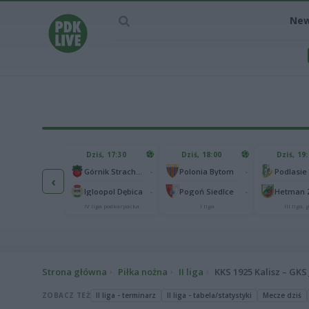
Ne
IEC MECZU
Dziś, 17:30
Dziś, 18:00
Dziś, 19
65
Abramczyk Polonia Bydgoszcz
-
-
Górnik Strachocina
Polonia Bytom
‹
25
onia Piła
-
-
Igloopol Dębica
Pogoń Siedlce
kas 2. Ekstraliga
IV liga podkarpacka
I liga
III liga, g
Strona główna
Piłka nożna
II liga
KKS 1925 Kalisz – GKS
ZOBACZ TEŻ
II liga - terminarz
II liga - tabela/statystyki
Mecze dziś