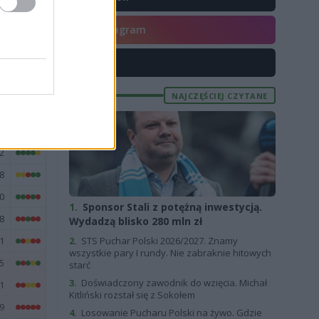
9
Instagram
6
X
7
8
NAJCZĘŚCIEJ CZYTANE
2
5
2
8
0
1.
Sponsor Stali z potężną inwestycją.
8
Wydadzą blisko 280 mln zł
1
2.
STS Puchar Polski 2026/2027. Znamy
wszystkie pary I rundy. Nie zabraknie hitowych
5
starć
3.
Doświadczony zawodnik do wzięcia. Michał
1
Kitliński rozstał się z Sokołem
9
4.
Losowanie Pucharu Polski na żywo. Gdzie