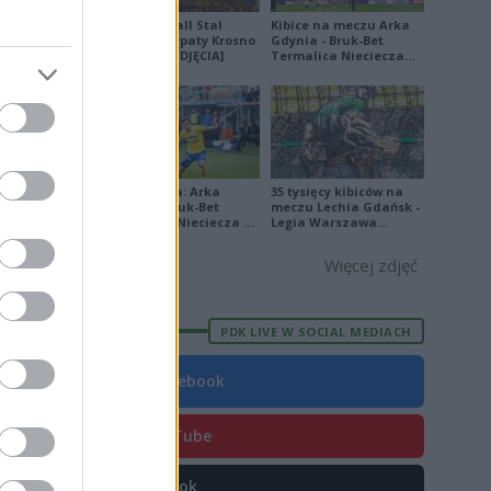
9
Derby Ekoball Stal
Kibice na meczu Arka
Sanok - Karpaty Krosno
Gdynia - Bruk-Bet
7
na remis [ZDJĘCIA]
Termalica Nieciecza
[ZDJĘCIA]
2
1
5
4
Ekstraklasa: Arka
35 tysięcy kibiców na
Gdynia - Bruk-Bet
meczu Lechia Gdańsk -
4
Termalica Nieciecza 2-
Legia Warszawa
3 [ZDJĘCIA]
[OPRAWA, ZDJĘCIA]
Więcej zdjęć
PDK LIVE W SOCIAL MEDIACH
E
FORMA
Facebook
9
6
YouTube
8
TikTok
6