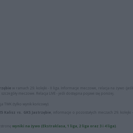
rzębie
w ramach 29. kolejki - II liga. Informacje meczowe, relacja na żywo (jeśl
i szczegóły meczowe. Relacja LIVE - jeśli dostępna pojawi się poniżej.
cja TWK (tylko wynik końcowy)
5 Kalisz vs. GKS Jastrzębie
, informacje o pozostałych meczach 29. kolejki - 
ą stronę
wyniki na żywo (Ekstraklasa, 1 liga, 2 liga oraz 3 i 4 liga)
.