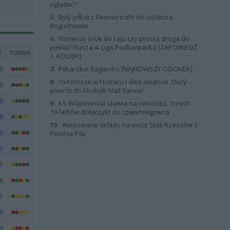
oglądać?
5.
Były piłkarz Resovii trafił do Izolatora
Boguchwała
6.
Pierwszy krok do raju czy prosta droga do
piekła? Rusza 4. Liga Podkarpacka [ZAPOWIEDŹ
E
FORMA
1. KOLEJKI]
9
7.
Piłkarskie Bagienko [NAJNOWSZY ODCINEK]
8.
154 mecze w Hutniku i dwa awanse. Duży
9
powrót do Ekoball Stali Sanok!
8
9.
KS Wiązownica stawia na młodzież. Trzech
19-latków dołączyło do czwartoligowca
8
10.
Awizowane składy na mecz Stali Rzeszów z
3
Polonią Piłą
2
5
6
5
9
9