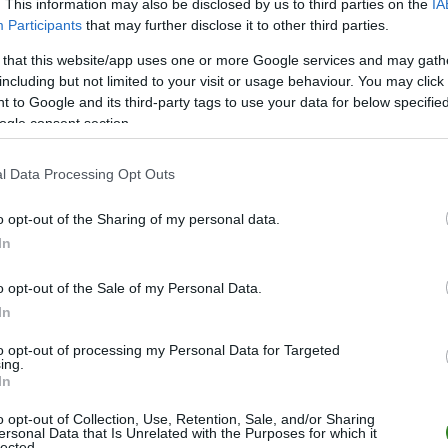
. This information may also be disclosed by us to third parties on the
IA
ZOBACZ WIĘCEJ (2)
Participants
that may further disclose it to other third parties.
 that this website/app uses one or more Google services and may gath
including but not limited to your visit or usage behaviour. You may click 
M
PKT
Z
R
P
GOL
 to Google and its third-party tags to use your data for below specifi
34
68
21
5
8
69-4
ogle consent section.
34
64
17
13
4
57-3
l Data Processing Opt Outs
34
64
18
10
6
69-4
34
58
17
7
10
64-4
o opt-out of the Sharing of my personal data.
In
34
55
16
7
11
65-4
34
55
14
13
7
54-4
o opt-out of the Sale of my Personal Data.
34
53
13
14
7
46-3
In
34
52
14
10
10
58-4
to opt-out of processing my Personal Data for Targeted
ing.
34
46
12
10
12
45-4
In
34
46
10
16
8
56-4
o opt-out of Collection, Use, Retention, Sale, and/or Sharing
34
46
12
10
12
47-4
ersonal Data that Is Unrelated with the Purposes for which it
lected.