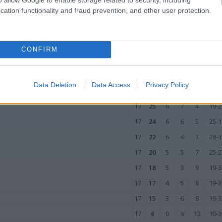
cation functionality and fraud prevention, and other user protection.
17
33
9
6
2
29-1
17
29
8
5
4
26-1
17
27
8
3
6
30-2
CONFIRM
17
26
6
8
3
30-1
17
25
6
7
4
25-2
Data Deletion
Data Access
Privacy Policy
17
25
7
4
6
28-2
17
25
6
7
4
19-2
17
24
6
6
5
25-1
17
22
6
4
7
28-3
17
20
5
5
7
25-2
17
18
5
3
9
19-3
17
17
4
5
8
19-2
17
15
3
6
8
19-3
17
4
0
4
13
10-3