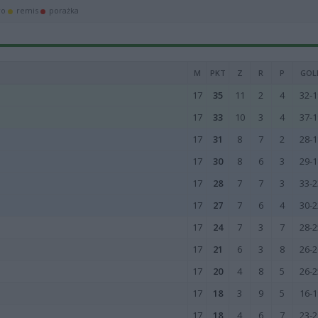
wo
remis
porażka
M
PKT
Z
R
P
GOL
17
35
11
2
4
32-1
17
33
10
3
4
37-1
17
31
8
7
2
28-1
17
30
8
6
3
29-1
17
28
7
7
3
33-2
17
27
7
6
4
30-2
17
24
7
3
7
28-2
17
21
6
3
8
26-2
17
20
4
8
5
26-2
17
18
3
9
5
16-1
17
18
4
6
7
23-2