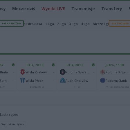
wsy
Mecze dziś
Wyniki LIVE
Transmisje
Transfery
PIŁKA NOŻNA
Ekstraklasa
1 liga
2 liga
3 liga
4 liga
Niższe ligi
SIATKÓWKA
:57
Dziś, 20:30
Dziś, 20:30
Jutro, 11:00
-
-
-
Podlasie Biała Podlaska
Wisła Kraków
Polonia Warszawa
Polonia Przemyśl
-
-
-
Hetman Zamość
Wisła Płock
Ruch Chorzów
Radomyślanka Radomyśl Wielki
r. IV
Ekstraklasa
I liga
IV liga podkarpacka
 Jastrzębie
Wyniki na żywo