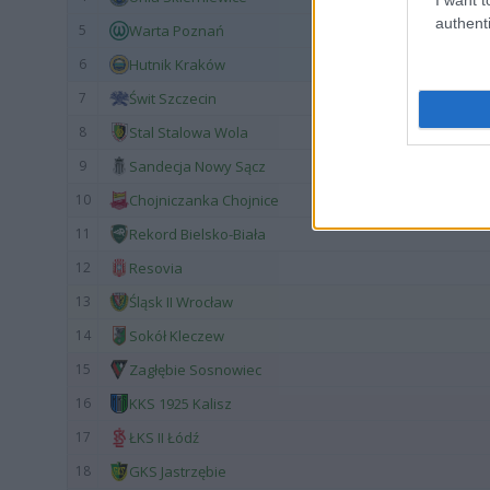
authenti
5
Warta Poznań
6
Hutnik Kraków
7
Świt Szczecin
8
Stal Stalowa Wola
9
Sandecja Nowy Sącz
10
Chojniczanka Chojnice
11
Rekord Bielsko-Biała
12
Resovia
13
Śląsk II Wrocław
14
Sokół Kleczew
15
Zagłębie Sosnowiec
16
KKS 1925 Kalisz
17
ŁKS II Łódź
18
GKS Jastrzębie