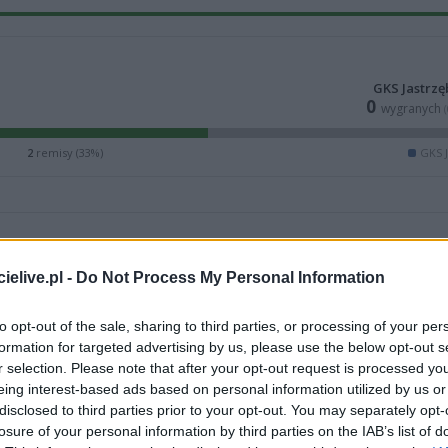
GKS Jastrzę
0
wygranych
2
remisy (33%)
GKS J
elive.pl -
Do Not Process My Personal Information
to opt-out of the sale, sharing to third parties, or processing of your per
formation for targeted advertising by us, please use the below opt-out s
r selection. Please note that after your opt-out request is processed y
eing interest-based ads based on personal information utilized by us or
disclosed to third parties prior to your opt-out. You may separately opt-
losure of your personal information by third parties on the IAB’s list of