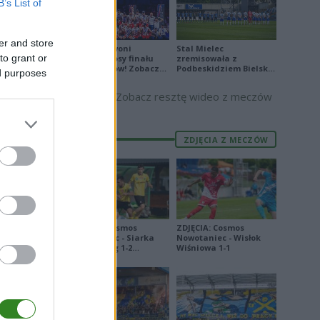
B’s List of
er and store
Biało-Czerwoni
Stal Mielec
to grant or
odwrócili losy finału
zremisowała z
E
FORMA
Ligi Narodów! Zobacz
Podbeskidziem Bielsko-
ed purposes
skrót
Biała. Zobacz skrót
5
Zobacz resztę wideo z meczów
7
2
ZDJĘCIA Z MECZÓW
3
9
0
5
ZDJĘCIA: Cosmos
ZDJĘCIA: Cosmos
Nowotaniec - Siarka
Nowotaniec - Wisłok
7
Tarnobrzeg 1-2
Wiśniowa 1-1
[PUCHAR POLSKI]
8
3
0