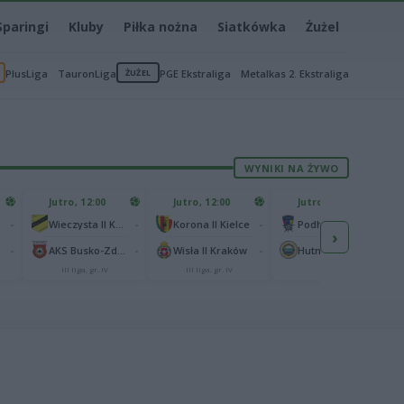
Sparingi
Kluby
Piłka nożna
Siatkówka
Żużel
PlusLiga
TauronLiga
ŻUŻEL
PGE Ekstraliga
Metalkas 2. Ekstraliga
WYNIKI NA ŻYWO
Jutro, 12:00
Jutro, 12:00
Jutro, 13:00
-
-
-
-
Wieczysta II Kraków
Korona II Kielce
Podhale Nowy Targ
›
-
-
-
-
AKS Busko-Zdrój
Wisła II Kraków
Hutnik Kraków
III liga, gr. IV
III liga, gr. IV
II liga