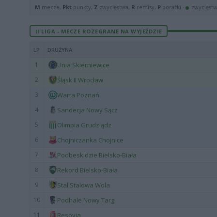
M
mecze,
Pkt
punkty,
Z
zwycięstwa,
R
remisy,
P
porażki ·
zwycięst
II LIGA - MECZE ROZEGRANE NA WYJEŹDZIE
LP
DRUŻYNA
1
Unia Skierniewice
2
Śląsk II Wrocław
3
Warta Poznań
4
Sandecja Nowy Sącz
5
Olimpia Grudziądz
6
Chojniczanka Chojnice
7
Podbeskidzie Bielsko-Biała
8
Rekord Bielsko-Biała
9
Stal Stalowa Wola
10
Podhale Nowy Targ
11
Resovia