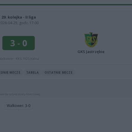
29. kolejka - II liga
2026-04-25, godz. 17:00
3
-
0
GKS Jastrzębie
alkower: KKS 1925 Kalisz
EDNIE MECZE
TABELA
OSTATNIE MECZE
warza ryzyko straty finansowej.
Walkower: 3-0