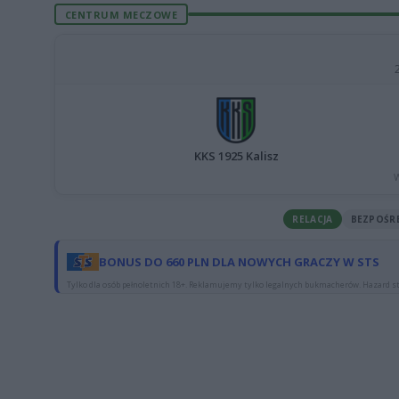
CENTRUM MECZOWE
KKS 1925 Kalisz
W
RELACJA
BEZPOŚR
BONUS DO 660 PLN DLA NOWYCH GRACZY W STS
Tylko dla osób pełnoletnich 18+. Reklamujemy tylko legalnych bukmacherów. Hazard st