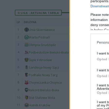
participants
Downstream 
II LIGA - AKTUALNA TABELA
Please note
information 
LP
DRUŻYNA
deny consent
1
Unia Skierniewice
in below Go
2
Warta Poznań
Persona
3
Olimpia Grudziądz
4
Podbeskidzie Bielsko-Biała
I want t
Opted 
5
Śląsk II Wrocław
6
Sandecja Nowy Sącz
I want t
7
Podhale Nowy Targ
Opted 
8
Chojniczanka Chojnice
I want 
Advertis
9
Rekord Bielsko-Biała
Opted 
10
Stal Stalowa Wola
I want t
11
Hutnik Kraków
of my P
was col