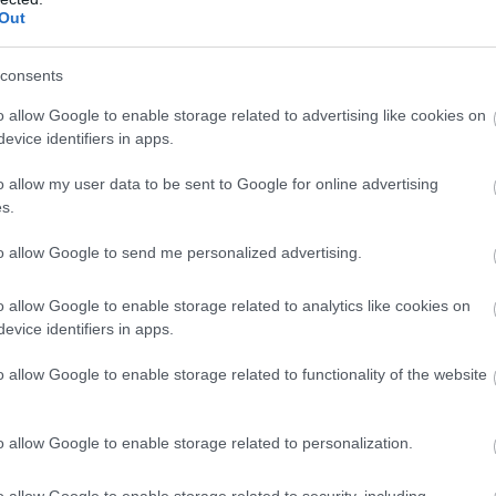
34
44
12
8
14
51-5
Out
34
42
10
12
12
48-4
consents
34
37
10
7
17
47-6
o allow Google to enable storage related to advertising like cookies on
34
34
9
7
18
37-6
evice identifiers in apps.
34
34
8
10
16
37-5
o allow my user data to be sent to Google for online advertising
34
25
5
10
19
33-6
s.
34
7
0
7
27
18-8
to allow Google to send me personalized advertising.
wo
remis
porażka
o allow Google to enable storage related to analytics like cookies on
evice identifiers in apps.
M
PKT
Z
R
P
GOL
o allow Google to enable storage related to functionality of the website
17
36
11
3
3
36-1
17
35
10
5
2
30-1
o allow Google to enable storage related to personalization.
17
34
10
4
3
36-1
17
33
10
3
4
37-2
o allow Google to enable storage related to security, including