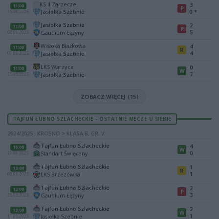
KS II Zarzecze
3
11:00
P
Jasiołka Szebnie
0
*
15.06.2025
Jasiołka Szebnie
2
11:00
P
5
Gaudium Łężyny
08.06.2025
Wisłoka Błażkowa
4
11:00
R
4
Jasiołka Szebnie
01.06.2025
LKS Warzyce
0
11:00
W
7
Jasiołka Szebnie
25.05.2025
ZOBACZ WIĘCEJ (15)
TAJFUN ŁUBNO SZLACHECKIE - OSTATNIE MECZE U SIEBIE
2024/2025 · KROSNO > KLASA B, GR. V
Tajfun Łubno Szlacheckie
4
16:00
W
0
Standart Święcany
21.06.2025
Tajfun Łubno Szlacheckie
1
13:00
R
1
LKS Brzezówka
08.06.2025
Tajfun Łubno Szlacheckie
2
13:00
P
3
Gaudium Łężyny
25.05.2025
Tajfun Łubno Szlacheckie
2
13:00
W
1
Jasiołka Szebnie
11.05.2025