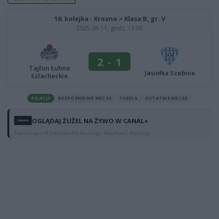
16. kolejka - Krosno > Klasa B, gr. V
2025-05-11, godz. 13:00
2
-
1
Tajfun Łubno
Jasiołka Szebnie
Szlacheckie
RELACJA
BEZPOŚREDNIE MECZE
TABELA
OSTATNIE MECZE
OGLĄDAJ ŻUŻEL NA ŻYWO W CANAL+
Transmisje LIVE z meczów PGE Ekstraligi i Metalkas 2. Ekstraligi