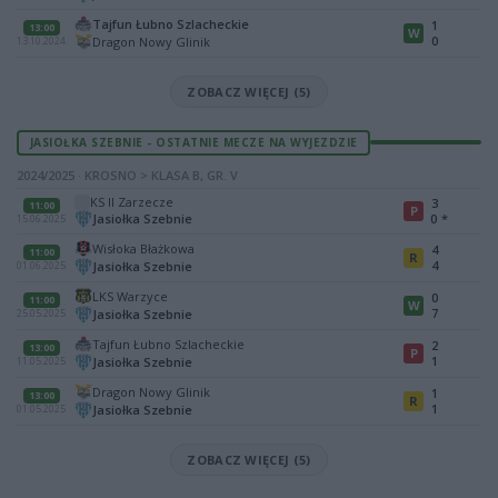
Tajfun Łubno Szlacheckie
1
13:00
W
0
Dragon Nowy Glinik
13.10.2024
ZOBACZ WIĘCEJ (5)
JASIOŁKA SZEBNIE - OSTATNIE MECZE NA WYJEZDZIE
2024/2025 · KROSNO > KLASA B, GR. V
KS II Zarzecze
3
11:00
P
Jasiołka Szebnie
0
*
15.06.2025
Wisłoka Błażkowa
4
11:00
R
4
Jasiołka Szebnie
01.06.2025
LKS Warzyce
0
11:00
W
7
Jasiołka Szebnie
25.05.2025
Tajfun Łubno Szlacheckie
2
13:00
P
1
Jasiołka Szebnie
11.05.2025
Dragon Nowy Glinik
1
13:00
R
1
Jasiołka Szebnie
01.05.2025
ZOBACZ WIĘCEJ (5)