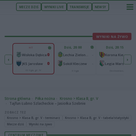
MECZE DZIŚ
WYNIKI LIVE
TRANSMISJE
NEWSY
WYNIKI NA ŻYWO
U
Dziś, 20:00
Dziś, 20:15
HT
1
0
Zawisza Bydgoszcz
-
-
Wisłoka Dębica
Lechia Zielona Góra
Korona Kielce
‹
›
0
0
-
-
JKS Jarosław
Sokół Kleczew
Legia Warszawa
III liga, gr. IV
II liga
Ekstraklasa
Strona główna
Piłka nożna
Krosno > Klasa B, gr. V
Tajfun Łubno Szlacheckie – Jasiołka Szebnie
ZOBACZ TEŻ
Krosno > Klasa B, gr. V - terminarz
Krosno > Klasa B, gr. V - tabela/statystyki
Mecze dziś
Wyniki na żywo
CENTRUM MECZOWE