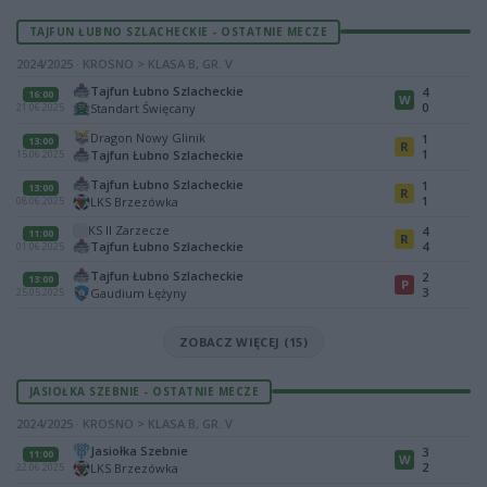
TAJFUN ŁUBNO SZLACHECKIE - OSTATNIE MECZE
2024/2025 · KROSNO > KLASA B, GR. V
Tajfun Łubno Szlacheckie
4
16:00
W
0
Standart Święcany
21.06.2025
Dragon Nowy Glinik
1
13:00
R
1
Tajfun Łubno Szlacheckie
15.06.2025
Tajfun Łubno Szlacheckie
1
13:00
R
1
LKS Brzezówka
08.06.2025
KS II Zarzecze
4
11:00
R
Tajfun Łubno Szlacheckie
4
01.06.2025
Tajfun Łubno Szlacheckie
2
13:00
P
3
Gaudium Łężyny
25.05.2025
ZOBACZ WIĘCEJ (15)
JASIOŁKA SZEBNIE - OSTATNIE MECZE
2024/2025 · KROSNO > KLASA B, GR. V
Jasiołka Szebnie
3
11:00
W
2
LKS Brzezówka
22.06.2025