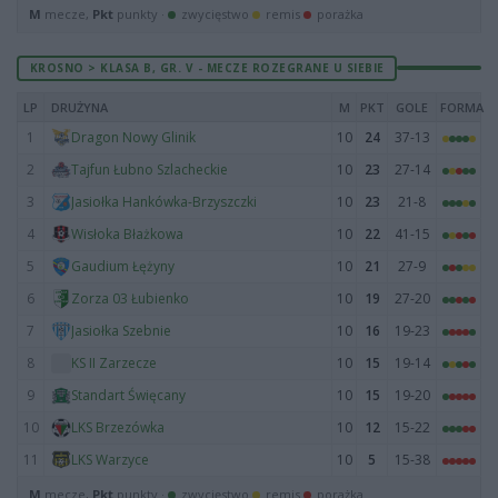
M
mecze,
Pkt
punkty ·
zwycięstwo
remis
porażka
KROSNO > KLASA B, GR. V - MECZE ROZEGRANE U SIEBIE
LP
DRUŻYNA
M
PKT
GOLE
FORMA
1
10
24
37-13
Dragon Nowy Glinik
2
10
23
27-14
Tajfun Łubno Szlacheckie
3
10
23
21-8
Jasiołka Hankówka-Brzyszczki
4
10
22
41-15
Wisłoka Błażkowa
5
10
21
27-9
Gaudium Łężyny
6
10
19
27-20
Zorza 03 Łubienko
7
10
16
19-23
Jasiołka Szebnie
8
10
15
19-14
KS II Zarzecze
9
10
15
19-20
Standart Święcany
10
10
12
15-22
LKS Brzezówka
11
10
5
15-38
LKS Warzyce
M
mecze,
Pkt
punkty ·
zwycięstwo
remis
porażka