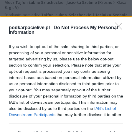
Mecz Tajfun Łubno Szlacheckie - Jasiołka Szebnie (Krosno > Klasa
B, gr. V)
Spotkanie pomiędzy
Tajfun Łubno Szlacheckie i Jasiołka Szebnie
rozegrane zostanie w ramach Krosno > Klasa B, gr. V (16. kolejki - Krosno
> Klasa B, gr. V).
podkarpacielive.pl -
Do Not Process My Personal
Information
Na stronie
PodkarpacieLive.pl
znajdziesz
wynik meczu, strzelców
bramek, kartki, składy, statystyki i informacje o przebiegu
spotkania
. To kompletne źródło danych dla kibiców i pasjonatów
If you wish to opt-out of the sale, sharing to third parties, or
lokalnej piłki nożnej. Jeżeli aktualnie nie widzisz tutaj danych z pewnością
processing of your personal or sensitive information for
pracujemy nad tym żeby je uzupełnić.
targeted advertising by us, please use the below opt-out
Wynik meczu Tajfun Łubno Szlacheckie vs Jasiołka Szebnie
section to confirm your selection. Please note that after your
opt-out request is processed you may continue seeing
Po zakończeniu spotkania automatycznie publikujemy
oficjalny wynik
spotkania
, a także dane meczowe, jeśli są dostępne.
interest-based ads based on personal information utilized by
us or personal information disclosed to third parties prior to
Pełny harmonogram rozgrywek dostępny jest tutaj:
Krosno > Klasa B,
your opt-out. You may separately opt-out of the further
gr. V - terminarz
.
disclosure of your personal information by third parties on the
Informacje o składach i strzelcach
IAB’s list of downstream participants. This information may
W miarę dostępności danych, publikujemy
składy wyjściowe,
also be disclosed by us to third parties on the
IAB’s List of
rezerwowych, zmiany oraz listę strzelców bramek
. Informacje te
Downstream Participants
that may further disclose it to other
aktualizujemy zależnie od poziomu ligi i dostępnych źródeł.
third parties.
Śledź mecze swojej drużyny
Please note that this website/app uses one or more Google