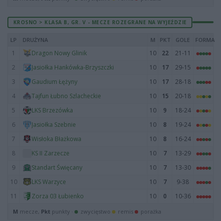
KROSNO > KLASA B, GR. V - MECZE ROZEGRANE NA WYJEŹDZIE
LP
DRUŻYNA
M
PKT
GOLE
FORMA
1
10
22
21-11
Dragon Nowy Glinik
2
10
17
29-15
Jasiołka Hankówka-Brzyszczki
3
10
17
28-18
Gaudium Łężyny
4
10
15
20-18
Tajfun Łubno Szlacheckie
5
10
9
18-24
LKS Brzezówka
6
10
8
19-24
Jasiołka Szebnie
7
10
8
16-24
Wisłoka Błażkowa
8
10
7
13-29
KS II Zarzecze
9
10
7
13-30
Standart Święcany
10
10
7
9-38
LKS Warzyce
11
10
0
10-36
Zorza 03 Łubienko
M
mecze,
Pkt
punkty ·
zwycięstwo
remis
porażka