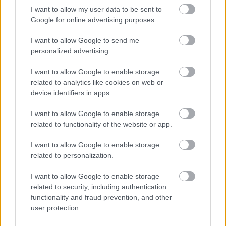
I want to allow my user data to be sent to
Poniżej znajdziesz także ostatnie mecze obu drużyn oraz statystyki
bramkowe.
Google for online advertising purposes.
Tajfun Łubno Szlacheckie vs. Jasiołka Szebnie - relacja, wynik na
I want to allow Google to send me
żywo, transmisja
personalized advertising.
Wynik meczu Tajfun Łubno Szlacheckie - Jasiołka Szebnie znajdziesz na
naszej stronie zaraz po jego zakończeniu. Jeżeli szukasz informacji
I want to allow Google to enable storage
meczowych, zajrzyj tutaj:
Tajfun Łubno Szlacheckie vs. Jasiołka
related to analytics like cookies on web or
Szebnie - wynik, składy, strzelcy
device identifiers in apps.
Jeżeli w internecie lub TV dostępna jest
transmisja na żywo z meczu
Tajfun Łubno Szlacheckie vs. Jasiołka Szebnie
albo innych spotkań
I want to allow Google to enable storage
Krosno > Klasa B, gr. V na pewno znajdziesz takie informacje na naszym
related to functionality of the website or app.
portalu. Możliwe jednak, że nigdzie nie pojawi się stream online z tego
pojedynku. Śledź portal podkarpacieLIVE.pl i bądź na bieżąco.
I want to allow Google to enable storage
related to personalization.
Asseco Resovia
Developres Rzeszów
ITA TOOLS Stal Mielec
I want to allow Google to enable storage
|
|
|
Cellfast Wilki Krosno
Texom Stal Rzeszów
Stal Mielec
related to security, including authentication
|
|
|
Motor Lublin
Stal Rzeszów
Stal Stalowa Wola
Wisła Kraków
functionality and fraud prevention, and other
|
|
|
|
user protection.
Resovia
Wieczysta Kraków
Sandecja Nowy Sącz
|
|
|
Siarka Tarnobrzeg
Wisłoka Dębica
4 liga podkarpacka
|
|
|