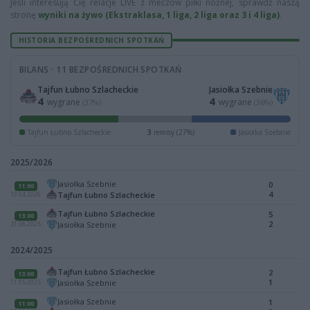
Jeśli interesują Cię relacje LIVE z meczów piłki nożnej, sprawdź naszą
stronę
wyniki na żywo (Ekstraklasa, 1 liga, 2 liga oraz 3 i 4 liga)
.
HISTORIA BEZPOŚREDNICH SPOTKAŃ
BILANS · 11 BEZPOŚREDNICH SPOTKAŃ
Tajfun Łubno Szlacheckie
Jasiołka Szebnie
4
4
wygrane
wygrane
(37%)
(36%)
Tajfun Łubno Szlacheckie
3
remisy (27%)
Jasiołka Szebnie
2025/2026
Jasiołka Szebnie
0
11:00
4
Tajfun Łubno Szlacheckie
19.04.2026
Tajfun Łubno Szlacheckie
5
13:00
2
Jasiołka Szebnie
31.08.2025
2024/2025
Tajfun Łubno Szlacheckie
2
13:00
1
Jasiołka Szebnie
11.05.2025
Jasiołka Szebnie
1
11:00