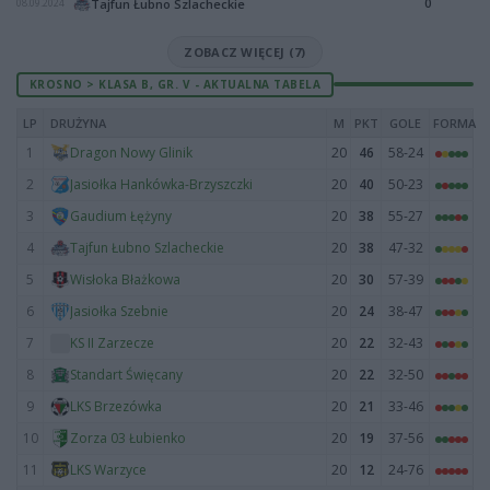
0
Tajfun Łubno Szlacheckie
08.09.2024
ZOBACZ WIĘCEJ (7)
KROSNO > KLASA B, GR. V - AKTUALNA TABELA
LP
DRUŻYNA
M
PKT
GOLE
FORMA
1
20
46
58-24
Dragon Nowy Glinik
2
20
40
50-23
Jasiołka Hankówka-Brzyszczki
3
20
38
55-27
Gaudium Łężyny
4
20
38
47-32
Tajfun Łubno Szlacheckie
5
20
30
57-39
Wisłoka Błażkowa
6
20
24
38-47
Jasiołka Szebnie
7
20
22
32-43
KS II Zarzecze
8
20
22
32-50
Standart Święcany
9
20
21
33-46
LKS Brzezówka
10
20
19
37-56
Zorza 03 Łubienko
11
20
12
24-76
LKS Warzyce