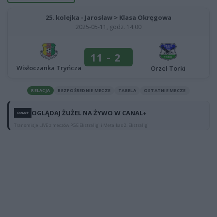
25. kolejka - Jarosław > Klasa Okręgowa
2025-05-11, godz. 14:00
11
-
2
Wisłoczanka Tryńcza
Orzeł Torki
RELACJA
BEZPOŚREDNIE MECZE
TABELA
OSTATNIE MECZE
OGLĄDAJ ŻUŻEL NA ŻYWO W CANAL+
Transmisje LIVE z meczów PGE Ekstraligi i Metalkas 2. Ekstraligi