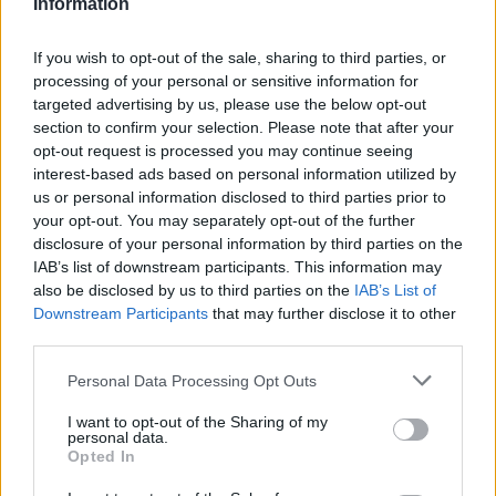
Information
Na stronie
PodkarpacieLive.pl
znajdziesz
wynik meczu, strzelców
bramek, kartki, składy, statystyki i informacje o przebiegu
If you wish to opt-out of the sale, sharing to third parties, or
spotkania
. To kompletne źródło danych dla kibiców i pasjonatów
processing of your personal or sensitive information for
lokalnej piłki nożnej. Jeżeli aktualnie nie widzisz tutaj danych z pewnością
targeted advertising by us, please use the below opt-out
pracujemy nad tym żeby je uzupełnić.
section to confirm your selection. Please note that after your
Wynik meczu Wisłoczanka Tryńcza vs Orzeł Torki
opt-out request is processed you may continue seeing
Po zakończeniu spotkania automatycznie publikujemy
oficjalny wynik
interest-based ads based on personal information utilized by
spotkania
, a także dane meczowe, jeśli są dostępne.
us or personal information disclosed to third parties prior to
your opt-out. You may separately opt-out of the further
Pełny harmonogram rozgrywek dostępny jest tutaj:
Jarosław > Klasa
Okręgowa - terminarz
disclosure of your personal information by third parties on the
.
IAB’s list of downstream participants. This information may
Informacje o składach i strzelcach
also be disclosed by us to third parties on the
IAB’s List of
W miarę dostępności danych, publikujemy
składy wyjściowe,
Downstream Participants
that may further disclose it to other
rezerwowych, zmiany oraz listę strzelców bramek
. Informacje te
third parties.
aktualizujemy zależnie od poziomu ligi i dostępnych źródeł.
Please note that this website/app uses one or more Google
Personal Data Processing Opt Outs
Śledź mecze swojej drużyny
services and may gather and store information including but
Jeśli jesteś kibicem klubu Wisłoczanka Tryńcza lub Orzeł Torki - zaglądaj
not limited to your visit or usage behaviour. You may click to
I want to opt-out of the Sharing of my
tutaj częściej. Nasz serwis regularnie dostarcza informacje o
terminach
personal data.
grant or deny consent to Google and its third-party tags to
meczów, wynikach, transferach i newsach klubowych
.
Opted In
use your data for below specified purposes in below Google
PodkarpacieLive.pl to największa baza
meczów lokalnych drużyn
consent section.