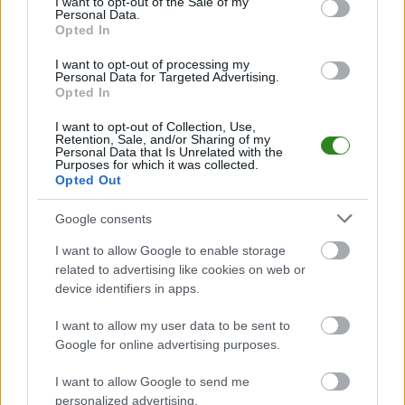
I want to opt-out of the Sale of my
piłkarskich
w województwie. Sprawdź nasze relacje, śledź ulubioną ligę i
Personal Data.
bądź na bieżąco z wydarzeniami z boisk!
Opted In
Analiza przed meczem: Wisłoczanka Tryńcza vs Orzeł Torki
I want to opt-out of processing my
Mecz
Wisłoczanka Tryńcza - Orzeł Torki
Personal Data for Targeted Advertising.
odbędzie się w ramach 25.
Opted In
kolejki - Jarosław > Klasa Okręgowa. Spotkanie zostanie rozegrane w dniu
11 maja 2025. Początek meczu o godz. 14:00.
I want to opt-out of Collection, Use,
Wisłoczanka Tryńcza
przystępuje do tego spotkania w roli
Retention, Sale, and/or Sharing of my
gospodarza. Jak drużyna radzi sobie w sezonie 2024/2025 rozgrywek
Personal Data that Is Unrelated with the
Purposes for which it was collected.
Jarosław > Klasa Okręgowa przed własną publicznością? Na tej stronie
Opted Out
możecie zobaczyć tabelę uwzględniającą tylko mecze u siebie. W tabeli
biorącej pod uwagę tylko mecze wyjazdowe możecie natomiast
sprawdzić jak spisuje się klub
Orzeł Torki
.
Google consents
Jarosław > Klasa Okręgowa - sytuacja w tabeli
I want to allow Google to enable storage
Przed meczami 25. kolejki - Jarosław > Klasa Okręgowa gospodarze
related to advertising like cookies on web or
(Wisłoczanka Tryńcza) zajmują
2. miejsce
w tabeli. Goście (Orzeł Torki)
device identifiers in apps.
plasują się na
8. miejscu.
I want to allow my user data to be sent to
Poniżej znajdziesz także ostatnie mecze obu drużyn oraz statystyki
bramkowe.
Google for online advertising purposes.
Wisłoczanka Tryńcza vs. Orzeł Torki - relacja, wynik na żywo,
I want to allow Google to send me
transmisja
personalized advertising.