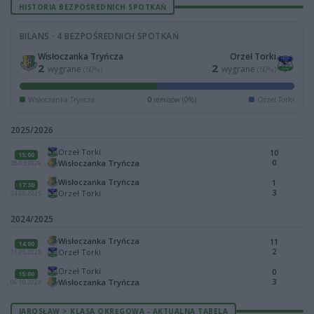
HISTORIA BEZPOŚREDNICH SPOTKAŃ
BILANS · 4 BEZPOŚREDNICH SPOTKAŃ
Wisłoczanka Tryńcza
Orzeł Torki
2
2
wygrane
wygrane
(50%)
(50%)
Wisłoczanka Tryńcza
0
remisów (0%)
Orzeł Torki
2025/2026
Orzeł Torki
10
15:00
0
Wisłoczanka Tryńcza
28.03.2026
Wisłoczanka Tryńcza
1
17:30
3
Orzeł Torki
24.08.2025
2024/2025
Wisłoczanka Tryńcza
11
14:00
2
Orzeł Torki
11.05.2025
Orzeł Torki
0
15:00
3
Wisłoczanka Tryńcza
06.10.2024
JAROSŁAW > KLASA OKRĘGOWA - AKTUALNA TABELA