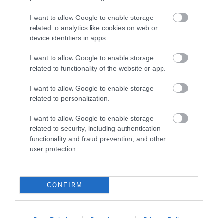
Wynik meczu Wisłoczanka Tryńcza - Orzeł Torki znajdziesz na naszej
stronie zaraz po jego zakończeniu. Jeżeli szukasz informacji meczowych,
I want to allow Google to enable storage
zajrzyj tutaj:
Wisłoczanka Tryńcza vs. Orzeł Torki - wynik, składy,
related to analytics like cookies on web or
strzelcy
device identifiers in apps.
Jeżeli w internecie lub TV dostępna jest
transmisja na żywo z meczu
Wisłoczanka Tryńcza vs. Orzeł Torki
albo innych spotkań Jarosław >
I want to allow Google to enable storage
Klasa Okręgowa na pewno znajdziesz takie informacje na naszym portalu.
related to functionality of the website or app.
Możliwe jednak, że nigdzie nie pojawi się stream online z tego pojedynku.
Śledź portal podkarpacieLIVE.pl i bądź na bieżąco.
I want to allow Google to enable storage
related to personalization.
Asseco Resovia
Developres Rzeszów
ITA TOOLS Stal Mielec
I want to allow Google to enable storage
|
|
|
Cellfast Wilki Krosno
Texom Stal Rzeszów
Stal Mielec
related to security, including authentication
|
|
|
Motor Lublin
functionality and fraud prevention, and other
Stal Rzeszów
Stal Stalowa Wola
Wisła Kraków
|
|
|
|
user protection.
Resovia
Wieczysta Kraków
Sandecja Nowy Sącz
|
|
|
Siarka Tarnobrzeg
Wisłoka Dębica
4 liga podkarpacka
|
|
|
JKS Jarosław
Karpaty Krosno
|
CONFIRM
Mecze dziś
Wyniki LIVE
Transmisje
O nas
Kontakt
|
|
|
|
|
Polityka prywatności
pehasports.com
| Polecamy:
|
kartki okolicznościowe