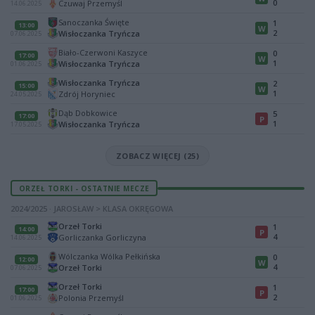
0
Czuwaj Przemyśl
14.06.2025
Sanoczanka Święte
1
13:00
W
2
Wisłoczanka Tryńcza
07.06.2025
Biało-Czerwoni Kaszyce
0
17:00
W
1
Wisłoczanka Tryńcza
01.06.2025
Wisłoczanka Tryńcza
2
15:00
W
1
Zdrój Horyniec
24.05.2025
Dąb Dobkowice
5
17:00
P
1
Wisłoczanka Tryńcza
17.05.2025
ZOBACZ WIĘCEJ (25)
ORZEŁ TORKI - OSTATNIE MECZE
2024/2025 · JAROSŁAW > KLASA OKRĘGOWA
Orzeł Torki
1
14:00
P
4
Gorliczanka Gorliczyna
14.06.2025
Wólczanka Wólka Pełkińska
0
12:00
W
4
Orzeł Torki
07.06.2025
Orzeł Torki
1
17:00
P
2
Polonia Przemyśl
01.06.2025