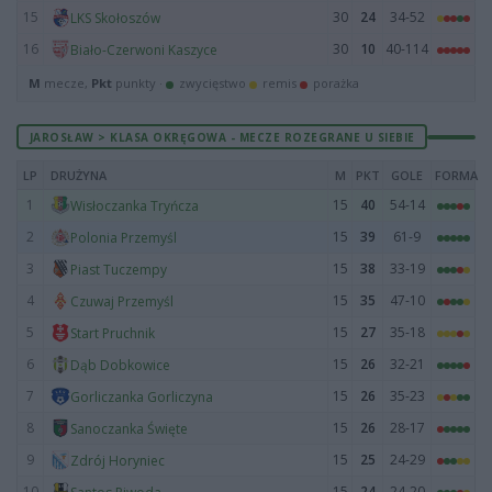
15
30
24
34-52
LKS Skołoszów
16
30
10
40-114
Biało-Czerwoni Kaszyce
M
mecze,
Pkt
punkty ·
zwycięstwo
remis
porażka
JAROSŁAW > KLASA OKRĘGOWA - MECZE ROZEGRANE U SIEBIE
LP
DRUŻYNA
M
PKT
GOLE
FORMA
1
15
40
54-14
Wisłoczanka Tryńcza
2
15
39
61-9
Polonia Przemyśl
3
15
38
33-19
Piast Tuczempy
4
15
35
47-10
Czuwaj Przemyśl
5
15
27
35-18
Start Pruchnik
6
15
26
32-21
Dąb Dobkowice
7
15
26
35-23
Gorliczanka Gorliczyna
8
15
26
28-17
Sanoczanka Święte
9
15
25
24-29
Zdrój Horyniec
10
15
24
24-20