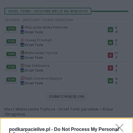
ORZEŁ TORKI - OSTATNIE MECZE NA WYJEZDZIE
2024/2025 · JAROSŁAW > KLASA OKRĘGOWA
Wólczanka Wólka Pełkińska
0
12:00
W
4
Orzeł Torki
07.06.2025
Czuwaj Przemyśl
0
17:00
W
1
Orzeł Torki
24.05.2025
Wisłoczanka Tryńcza
11
14:00
P
2
Orzeł Torki
11.05.2025
Dąb Dobkowice
4
17:00
P
2
Orzeł Torki
30.04.2025
Biało-Czerwoni Kaszyce
4
16:00
W
5
Orzeł Torki
27.04.2025
ZOBACZ WIĘCEJ (10)
Mecz Wisłoczanka Tryńcza - Orzeł Torki (Jarosław > Klasa
Okręgowa)
Spotkanie pomiędzy
Wisłoczanka Tryńcza i Orzeł Torki
rozegrane
zostanie w ramach Jarosław > Klasa Okręgowa (25. kolejki - Jarosław >
podkarpacielive.pl -
Do Not Process My Personal
Klasa Okręgowa).