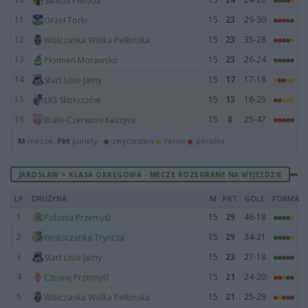
Santos Piwoda
11
15
23
29-30
Orzeł Torki
12
15
23
35-28
Wólczanka Wólka Pełkińska
13
15
23
26-24
Płomień Morawsko
14
15
17
17-18
Start Lisie Jamy
15
15
13
16-25
LKS Skołoszów
16
15
8
25-47
Biało-Czerwoni Kaszyce
M
mecze,
Pkt
punkty ·
zwycięstwo
remis
porażka
JAROSŁAW > KLASA OKRĘGOWA - MECZE ROZEGRANE NA WYJEŹDZIE
LP
DRUŻYNA
M
PKT
GOLE
FORMA
1
15
29
46-18
Polonia Przemyśl
2
15
29
34-21
Wisłoczanka Tryńcza
3
15
23
27-18
Start Lisie Jamy
4
15
21
24-20
Czuwaj Przemyśl
5
15
21
25-29
Wólczanka Wólka Pełkińska