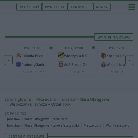
MECZE DZIŚ
WYNIKI LIVE
TRANSMISJE
NEWSY
WYNIKI NA ŻYWO
U
Dziś, 11:00
Dziś, 12:00
Dziś, 12:00
1
Polonia Warszawa
-
-
-
Polonia Przemyśl
Wieczysta II Kraków
Korona II Kielce
‹
›
1
ów
-
-
-
Radomyślanka Radomyśl Wielki
AKS Busko-Zdrój
Wisła II Kraków
IV liga podkarpacka
III liga, gr. IV
III liga, gr. IV
Strona główna
Piłka nożna
Jarosław > Klasa Okręgowa
Wisłoczanka Tryńcza – Orzeł Torki
ZOBACZ TEŻ
Jarosław > Klasa Okręgowa - terminarz
Jarosław > Klasa Okręgowa - tabela/statystyki
Mecze dziś
Wyniki na żywo
CENTRUM MECZOWE