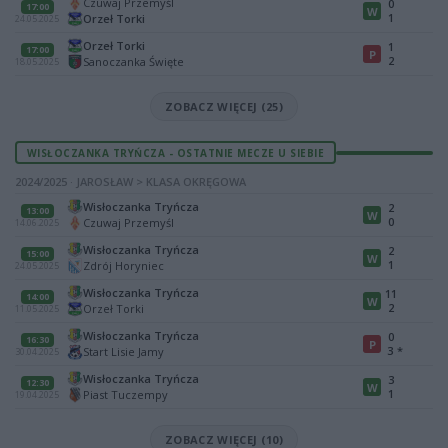
Czuwaj Przemyśl
0
17:00
W
1
Orzeł Torki
24.05.2025
Orzeł Torki
1
17:00
P
2
Sanoczanka Święte
18.05.2025
ZOBACZ WIĘCEJ (25)
WISŁOCZANKA TRYŃCZA - OSTATNIE MECZE U SIEBIE
2024/2025 · JAROSŁAW > KLASA OKRĘGOWA
Wisłoczanka Tryńcza
2
13:00
W
0
Czuwaj Przemyśl
14.06.2025
Wisłoczanka Tryńcza
2
15:00
W
1
Zdrój Horyniec
24.05.2025
Wisłoczanka Tryńcza
11
14:00
W
2
Orzeł Torki
11.05.2025
Wisłoczanka Tryńcza
0
16:30
P
3
*
Start Lisie Jamy
30.04.2025
Wisłoczanka Tryńcza
3
12:30
W
1
Piast Tuczempy
19.04.2025
ZOBACZ WIĘCEJ (10)