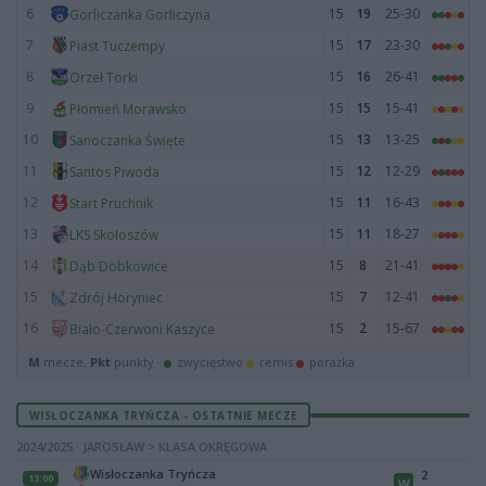
6
15
19
25-30
Gorliczanka Gorliczyna
7
15
17
23-30
Piast Tuczempy
8
15
16
26-41
Orzeł Torki
9
15
15
15-41
Płomień Morawsko
10
15
13
13-25
Sanoczanka Święte
11
15
12
12-29
Santos Piwoda
12
15
11
16-43
Start Pruchnik
13
15
11
18-27
LKS Skołoszów
14
15
8
21-41
Dąb Dobkowice
15
15
7
12-41
Zdrój Horyniec
16
15
2
15-67
Biało-Czerwoni Kaszyce
M
mecze,
Pkt
punkty ·
zwycięstwo
remis
porażka
WISŁOCZANKA TRYŃCZA - OSTATNIE MECZE
2024/2025 · JAROSŁAW > KLASA OKRĘGOWA
Wisłoczanka Tryńcza
2
13:00
W