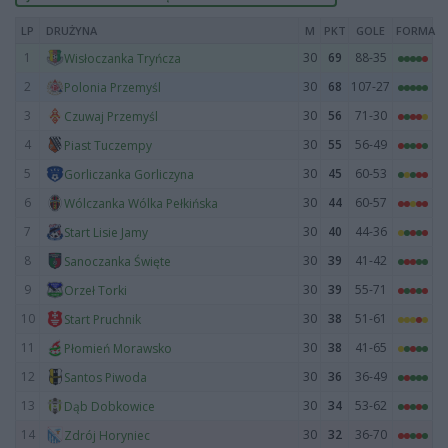
LP
DRUŻYNA
M
PKT
GOLE
FORMA
1
30
69
88-35
Wisłoczanka Tryńcza
2
30
68
107-27
Polonia Przemyśl
3
30
56
71-30
Czuwaj Przemyśl
4
30
55
56-49
Piast Tuczempy
5
30
45
60-53
Gorliczanka Gorliczyna
6
30
44
60-57
Wólczanka Wólka Pełkińska
7
30
40
44-36
Start Lisie Jamy
8
30
39
41-42
Sanoczanka Święte
9
30
39
55-71
Orzeł Torki
10
30
38
51-61
Start Pruchnik
11
30
38
41-65
Płomień Morawsko
12
30
36
36-49
Santos Piwoda
13
30
34
53-62
Dąb Dobkowice
14
30
32
36-70
Zdrój Horyniec