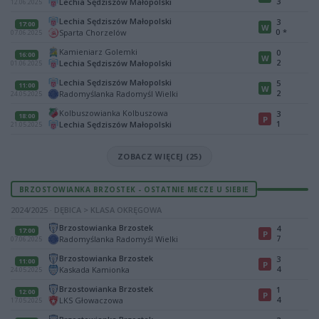
3
Lechia Sędziszów Małopolski
12.06.2025
Lechia Sędziszów Małopolski
3
17:00
W
0
*
Sparta Chorzelów
07.06.2025
Kamieniarz Golemki
0
16:00
W
2
Lechia Sędziszów Małopolski
01.06.2025
Lechia Sędziszów Małopolski
5
11:00
W
2
Radomyślanka Radomyśl Wielki
24.05.2025
Kolbuszowianka Kolbuszowa
3
18:00
P
1
Lechia Sędziszów Małopolski
21.05.2025
ZOBACZ WIĘCEJ (25)
BRZOSTOWIANKA BRZOSTEK - OSTATNIE MECZE U SIEBIE
2024/2025 · DĘBICA > KLASA OKRĘGOWA
Brzostowianka Brzostek
4
17:00
P
7
Radomyślanka Radomyśl Wielki
07.06.2025
Brzostowianka Brzostek
3
11:00
P
4
Kaskada Kamionka
24.05.2025
Brzostowianka Brzostek
1
12:00
P
4
LKS Głowaczowa
17.05.2025