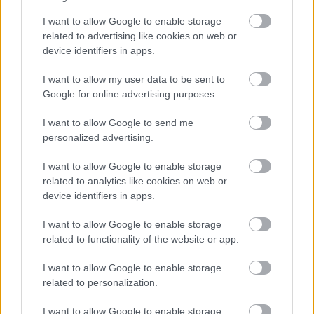
Dębica > Klasa Okręgowa - sytuacja w tabeli
I want to allow Google to enable storage
Przed meczami 10. kolejki - Dębica > Klasa Okręgowa gospodarze
(Brzostowianka Brzostek) zajmują
related to advertising like cookies on web or
7. miejsce
w tabeli. Goście (Lechia
Sędziszów Małopolski) plasują się na
2. miejscu.
device identifiers in apps.
Poniżej znajdziesz także ostatnie mecze obu drużyn oraz statystyki
I want to allow my user data to be sent to
bramkowe.
Google for online advertising purposes.
Brzostowianka Brzostek vs. Lechia Sędziszów Małopolski - relacja,
wynik na żywo, transmisja
I want to allow Google to send me
Wynik meczu Brzostowianka Brzostek - Lechia Sędziszów Małopolski
personalized advertising.
znajdziesz na naszej stronie zaraz po jego zakończeniu. Jeżeli szukasz
informacji meczowych, zajrzyj tutaj:
Brzostowianka Brzostek vs.
I want to allow Google to enable storage
Lechia Sędziszów Małopolski - wynik, składy, strzelcy
related to analytics like cookies on web or
Jeżeli w internecie lub TV dostępna jest
transmisja na żywo z meczu
device identifiers in apps.
Brzostowianka Brzostek vs. Lechia Sędziszów Małopolski
albo
innych spotkań Dębica > Klasa Okręgowa na pewno znajdziesz takie
I want to allow Google to enable storage
informacje na naszym portalu. Możliwe jednak, że nigdzie nie pojawi się
related to functionality of the website or app.
stream online z tego pojedynku. Śledź portal podkarpacieLIVE.pl i bądź
na bieżąco.
I want to allow Google to enable storage
related to personalization.
Asseco Resovia
Developres Rzeszów
ITA TOOLS Stal Mielec
I want to allow Google to enable storage
|
|
|