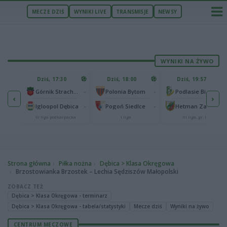
MECZE DZIŚ
WYNIKI LIVE
TRANSMISJE
NEWSY
WYNIKI NA ŻYWO
U
Dziś, 17:30
Dziś, 18:00
Dziś, 19:57
65
lonia Bydgoszcz
-
-
-
Górnik Strachocina
Polonia Bytom
Podlasie Biała Podlaska
‹
›
25
-
-
-
Igloopol Dębica
Pogoń Siedlce
Hetman Zamość
aliga
IV liga podkarpacka
I liga
III liga, gr. IV
Strona główna
Piłka nożna
Dębica > Klasa Okręgowa
Brzostowianka Brzostek – Lechia Sędziszów Małopolski
ZOBACZ TEŻ
Dębica > Klasa Okręgowa - terminarz
Dębica > Klasa Okręgowa - tabela/statystyki
Mecze dziś
Wyniki na żywo
CENTRUM MECZOWE