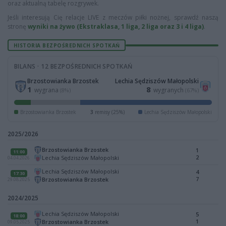
oraz aktualną tabelę rozgrywek.
Jeśli interesują Cię relacje LIVE z meczów piłki nożnej, sprawdź naszą
stronę
wyniki na żywo (Ekstraklasa, 1 liga, 2 liga oraz 3 i 4 liga)
.
HISTORIA BEZPOŚREDNICH SPOTKAŃ
BILANS · 12 BEZPOŚREDNICH SPOTKAŃ
Brzostowianka Brzostek
Lechia Sędziszów Małopolski
1
8
wygrana
wygranych
(8%)
(67%)
Brzostowianka Brzostek
3
remisy (25%)
Lechia Sędziszów Małopolski
2025/2026
Brzostowianka Brzostek
1
11:00
2
Lechia Sędziszów Małopolski
04.04.2026
Lechia Sędziszów Małopolski
4
17:30
7
Brzostowianka Brzostek
29.08.2025
2024/2025
Lechia Sędziszów Małopolski
5
18:00
1
Brzostowianka Brzostek
09.05.2025