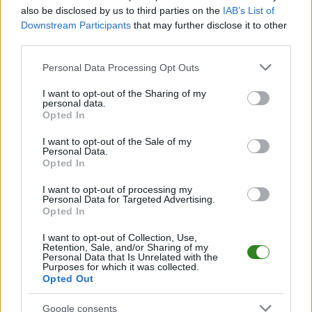
also be disclosed by us to third parties on the
IAB’s List of
Śledź mecze swojej drużyny
Downstream Participants
that may further disclose it to other
Jeśli jesteś kibicem klubu Brzostowianka Brzostek lub Lechia Sędziszów
third parties.
Małopolski - zaglądaj tutaj częściej. Nasz serwis regularnie dostarcza
informacje o
Please note that this website/app uses one or more Google
terminach meczów, wynikach, transferach i newsach
Personal Data Processing Opt Outs
klubowych
.
services and may gather and store information including but
not limited to your visit or usage behaviour. You may click to
I want to opt-out of the Sharing of my
PodkarpacieLive.pl to największa baza
meczów lokalnych drużyn
personal data.
grant or deny consent to Google and its third-party tags to
piłkarskich
w województwie. Sprawdź nasze relacje, śledź ulubioną ligę i
Opted In
bądź na bieżąco z wydarzeniami z boisk!
use your data for below specified purposes in below Google
consent section.
I want to opt-out of the Sale of my
Analiza przed meczem: Brzostowianka Brzostek vs Lechia
Personal Data.
Sędziszów Małopolski
Opted In
Mecz
Brzostowianka Brzostek - Lechia Sędziszów Małopolski
odbędzie się w ramach 10. kolejki - Dębica > Klasa Okręgowa. Spotkanie
I want to opt-out of processing my
zostanie rozegrane w dniu 11 października 2024. Początek meczu o godz.
Personal Data for Targeted Advertising.
Opted In
16:00.
Brzostowianka Brzostek
przystępuje do tego spotkania w roli
I want to opt-out of Collection, Use,
gospodarza. Jak drużyna radzi sobie w sezonie 2024/2025 rozgrywek
Retention, Sale, and/or Sharing of my
Dębica > Klasa Okręgowa przed własną publicznością? Na tej stronie
Personal Data that Is Unrelated with the
Purposes for which it was collected.
możecie zobaczyć tabelę uwzględniającą tylko mecze u siebie. W tabeli
Opted Out
biorącej pod uwagę tylko mecze wyjazdowe możecie natomiast
sprawdzić jak spisuje się klub
Lechia Sędziszów Małopolski
.
Google consents