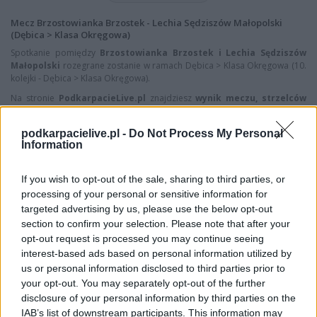
Mecz Brzostowianka Brzostek - Lechia Sędziszów Małopolski
(Dębica > Klasa Okręgowa)
Spotkanie pomiędzy
Brzostowianka Brzostek i Lechia Sędziszów
Małopolski
rozegrane zostanie w ramach Dębica > Klasa Okręgowa (10.
kolejki - Dębica > Klasa Okręgowa).
Na stronie
PodkarpacieLive.pl
znajdziesz
wynik meczu, strzelców
bramek, kartki, składy, statystyki i informacje o przebiegu
spotkania
. To kompletne źródło danych dla kibiców i pasjonatów
podkarpacielive.pl -
Do Not Process My Personal
lokalnej piłki nożnej. Jeżeli aktualnie nie widzisz tutaj danych z pewnością
Information
pracujemy nad tym żeby je uzupełnić.
Wynik meczu Brzostowianka Brzostek vs Lechia Sędziszów
If you wish to opt-out of the sale, sharing to third parties, or
Małopolski
processing of your personal or sensitive information for
Po zakończeniu spotkania automatycznie publikujemy
oficjalny wynik
targeted advertising by us, please use the below opt-out
spotkania
, a także dane meczowe, jeśli są dostępne.
section to confirm your selection. Please note that after your
Pełny harmonogram rozgrywek dostępny jest tutaj:
Dębica > Klasa
opt-out request is processed you may continue seeing
Okręgowa - terminarz
.
interest-based ads based on personal information utilized by
us or personal information disclosed to third parties prior to
Informacje o składach i strzelcach
your opt-out. You may separately opt-out of the further
W miarę dostępności danych, publikujemy
składy wyjściowe,
disclosure of your personal information by third parties on the
rezerwowych, zmiany oraz listę strzelców bramek
. Informacje te
IAB’s list of downstream participants. This information may
aktualizujemy zależnie od poziomu ligi i dostępnych źródeł.