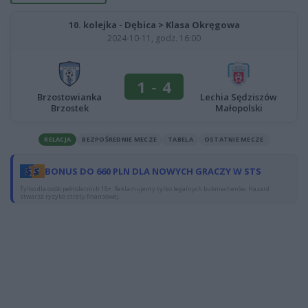
10. kolejka - Dębica > Klasa Okręgowa
2024-10-11, godz. 16:00
1
-
4
Brzostowianka
Lechia Sędziszów
Brzostek
Małopolski
RELACJA
BEZPOŚREDNIE MECZE
TABELA
OSTATNIE MECZE
BONUS DO 660 PLN DLA NOWYCH GRACZY W STS
Tylko dla osób pełnoletnich 18+. Reklamujemy tylko legalnych bukmacherów. Hazard
stwarza ryzyko straty finansowej.