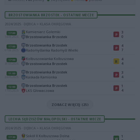
BRZOSTOWIANKA BRZOSTEK - OSTATNIE MECZE
2024/2025 · DĘBICA > KLASA OKRĘGOWA
Kamieniarz Golemki
3
17:00
P
0
Brzostowianka Brzostek
14.06.2025
Brzostowianka Brzostek
4
17:00
P
7
Radomyślanka Radomyśl Wielki
07.06.2025
Kolbuszowianka Kolbuszowa
4
17:00
R
4
Brzostowianka Brzostek
31.05.2025
Brzostowianka Brzostek
3
11:00
P
4
Kaskada Kamionka
24.05.2025
Brzostowianka Brzostek
1
12:00
P
4
LKS Głowaczowa
17.05.2025
ZOBACZ WIĘCEJ (25)
LECHIA SĘDZISZÓW MAŁOPOLSKI - OSTATNIE MECZE
2024/2025 · DĘBICA > KLASA OKRĘGOWA
Sokół II Kolbuszowa Dolna
1
17:30
W