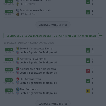
Brzostowianka Brzostek
3
15:00
W
1
LKS Pustków
03.05.2025
Brzostowianka Brzostek
5
16:00
W
2
LKS Żyraków
26.04.2025
ZOBACZ WIĘCEJ (10)
LECHIA SĘDZISZÓW MAŁOPOLSKI - OSTATNIE MECZE NA WYJEZDZIE
2024/2025 · DĘBICA > KLASA OKRĘGOWA
Sokół II Kolbuszowa Dolna
1
17:30
W
3
Lechia Sędziszów Małopolski
12.06.2025
Kamieniarz Golemki
0
16:00
W
2
Lechia Sędziszów Małopolski
01.06.2025
Kolbuszowianka Kolbuszowa
3
18:00
P
1
Lechia Sędziszów Małopolski
21.05.2025
LKS Głowaczowa
0
15:00
W
5
Lechia Sędziszów Małopolski
03.05.2025
Atut Podborze
1
13:00
R
1
Lechia Sędziszów Małopolski
19.04.2025
ZOBACZ WIĘCEJ (10)