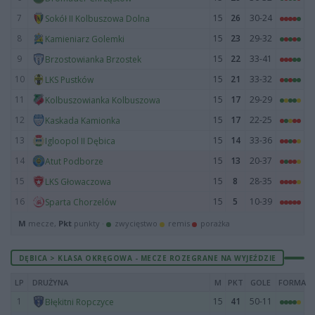
7
15
26
30-24
Sokół II Kolbuszowa Dolna
8
15
23
29-32
Kamieniarz Golemki
9
15
22
33-41
Brzostowianka Brzostek
10
15
21
33-32
LKS Pustków
11
15
17
29-29
Kolbuszowianka Kolbuszowa
12
15
17
22-25
Kaskada Kamionka
13
15
14
33-36
Igloopol II Dębica
14
15
13
20-37
Atut Podborze
15
15
8
28-35
LKS Głowaczowa
16
15
5
10-39
Sparta Chorzelów
M
mecze,
Pkt
punkty ·
zwycięstwo
remis
porażka
DĘBICA > KLASA OKRĘGOWA - MECZE ROZEGRANE NA WYJEŹDZIE
LP
DRUŻYNA
M
PKT
GOLE
FORMA
1
15
41
50-11
Błękitni Ropczyce