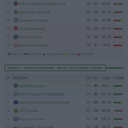
11
30
37
66-67
Kolbuszowianka Kolbuszowa
12
30
37
46-70
Kamieniarz Golemki
13
30
34
42-58
Kaskada Kamionka
14
30
24
50-79
LKS Głowaczowa
15
30
22
38-78
Atut Podborze
16
30
9
14-91
Sparta Chorzelów
M
mecze,
Pkt
punkty ·
zwycięstwo
remis
porażka
DĘBICA > KLASA OKRĘGOWA - MECZE ROZEGRANE U SIEBIE
LP
DRUŻYNA
M
PKT
GOLE
FORMA
1
15
43
85-5
Błękitni Ropczyce
2
15
42
55-10
Lechia Sędziszów Małopolski
3
15
36
45-16
Radomyślanka Radomyśl Wielki
4
15
29
40-25
LKS Żyraków
5
15
29
33-23
Victoria Czermin
6
15
28
36-32
Dromader Chrząstów