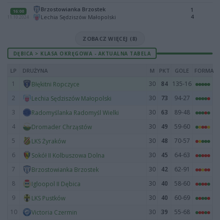
Brzostowianka Brzostek
1
16:00
4
Lechia Sędziszów Małopolski
11.10.2024
ZOBACZ WIĘCEJ (8)
DĘBICA > KLASA OKRĘGOWA - AKTUALNA TABELA
LP
DRUŻYNA
M
PKT
GOLE
FORMA
1
30
84
135-16
Błękitni Ropczyce
2
30
73
94-27
Lechia Sędziszów Małopolski
3
30
63
89-48
Radomyślanka Radomyśl Wielki
4
30
49
59-60
Dromader Chrząstów
5
30
48
70-57
LKS Żyraków
6
30
45
64-63
Sokół II Kolbuszowa Dolna
7
30
42
62-91
Brzostowianka Brzostek
8
30
40
58-60
Igloopol II Dębica
9
30
40
60-69
LKS Pustków
10
30
39
55-68
Victoria Czermin