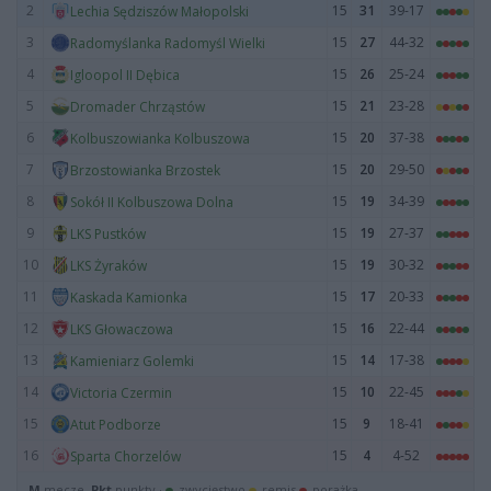
2
15
31
39-17
Lechia Sędziszów Małopolski
3
15
27
44-32
Radomyślanka Radomyśl Wielki
4
15
26
25-24
Igloopol II Dębica
5
15
21
23-28
Dromader Chrząstów
6
15
20
37-38
Kolbuszowianka Kolbuszowa
7
15
20
29-50
Brzostowianka Brzostek
8
15
19
34-39
Sokół II Kolbuszowa Dolna
9
15
19
27-37
LKS Pustków
10
15
19
30-32
LKS Żyraków
11
15
17
20-33
Kaskada Kamionka
12
15
16
22-44
LKS Głowaczowa
13
15
14
17-38
Kamieniarz Golemki
14
15
10
22-45
Victoria Czermin
15
15
9
18-41
Atut Podborze
16
15
4
4-52
Sparta Chorzelów
M
mecze,
Pkt
punkty ·
zwycięstwo
remis
porażka