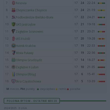
7
17
24
22-24
Resovia
8
17
24
21-19
Chojniczanka Chojnice
9
17
22
24-21
Podbeskidzie Bielsko-Biała
10
17
21
19-18
GKS Jastrzębie
11
17
21
20-21
Zagłębie Sosnowiec
12
17
20
19-28
ŁKS II Łódź
13
17
19
22-33
Hutnik Kraków
14
17
19
22-36
Wisła Puławy
15
17
14
18-27
Olimpia Grudziądz
16
17
10
21-35
Zagłębie II Lubin
17
17
6
15-41
Olimpia Elbląg
18
17
5
13-39
Skra Częstochowa
M
mecze,
Pkt
punkty ·
zwycięstwo
remis
porażka
POLONIA BYTOM - OSTATNIE MECZE
2024/2025 · II LIGA