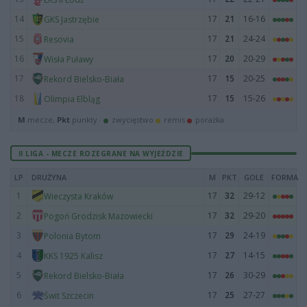
14
17
21
16-16
GKS Jastrzębie
15
17
21
24-24
Resovia
16
17
20
20-29
Wisła Puławy
17
17
15
20-25
Rekord Bielsko-Biała
18
17
15
15-26
Olimpia Elbląg
M
mecze,
Pkt
punkty ·
zwycięstwo
remis
porażka
II LIGA - MECZE ROZEGRANE NA WYJEŹDZIE
LP
DRUŻYNA
M
PKT
GOLE
FORMA
1
17
32
29-12
Wieczysta Kraków
2
17
32
29-20
Pogoń Grodzisk Mazowiecki
3
17
29
24-19
Polonia Bytom
4
17
27
14-15
KKS 1925 Kalisz
5
17
26
30-29
Rekord Bielsko-Biała
6
17
25
27-27
Świt Szczecin