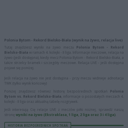
Polonia Bytom - Rekord Bielsko-Biała (wynik na żywo, relacja live)
Tutaj znajdziesz wyniki na żywo meczu
Polonia Bytom - Rekord
Bielsko-Biała
w ramach 4. kolejki - II liga. Informacje meczowe, relacja na
żywo (jeśli dostępna), kiedy mecz Polonia Bytom - Rekord Bielsko-Biała, a
także strzelcy bramek i szczegóły meczowe. Relacja LIVE - jeśli dostępna
pojawi się poniżej.
Jeśli relacja na żywo nie jest dostępna - przy meczu widnieje adnotacja
TWK (tylko wynik końcowy)
Poniżej znajdziesz również historę bezpośrednich spotkań
Polonia
Bytom vs. Rekord Bielsko-Biała
, informacje o pozostałych meczach 4.
kolejki - II liga oraz aktualną tabelę rozgrywek.
Jeśli interesują Cię relacje LIVE z meczów piłki nożnej, sprawdź naszą
stronę
wyniki na żywo (Ekstraklasa, 1 liga, 2 liga oraz 3 i 4 liga)
.
HISTORIA BEZPOŚREDNICH SPOTKAŃ