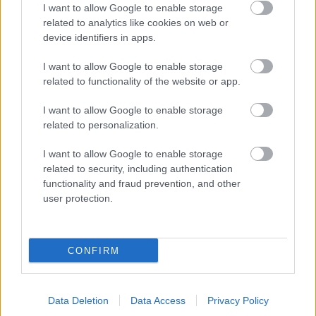
stronie zaraz po jego zakończeniu. Jeżeli szukasz informacji meczowych,
I want to allow Google to enable storage
zajrzyj tutaj:
Polonia Bytom vs. Rekord Bielsko-Biała - wynik, składy,
related to analytics like cookies on web or
strzelcy
device identifiers in apps.
Jeżeli w internecie lub TV dostępna jest
transmisja na żywo z meczu
Polonia Bytom vs. Rekord Bielsko-Biała
albo innych spotkań II liga na
I want to allow Google to enable storage
pewno znajdziesz takie informacje na naszym portalu. Możliwe jednak, że
related to functionality of the website or app.
nigdzie nie pojawi się stream online z tego pojedynku. Śledź portal
podkarpacieLIVE.pl i bądź na bieżąco.
I want to allow Google to enable storage
related to personalization.
Asseco Resovia
Developres Rzeszów
ITA TOOLS Stal Mielec
I want to allow Google to enable storage
|
|
|
Cellfast Wilki Krosno
Texom Stal Rzeszów
Stal Mielec
related to security, including authentication
|
|
|
Motor Lublin
functionality and fraud prevention, and other
Stal Rzeszów
Stal Stalowa Wola
Wisła Kraków
|
|
|
|
user protection.
Resovia
Wieczysta Kraków
Sandecja Nowy Sącz
|
|
|
Siarka Tarnobrzeg
Wisłoka Dębica
4 liga podkarpacka
|
|
|
JKS Jarosław
Karpaty Krosno
|
CONFIRM
Mecze dziś
Wyniki LIVE
Transmisje
O nas
Kontakt
|
|
|
|
|
Polityka prywatności
pehasports.com
| Polecamy:
|
kartki okolicznościowe
Data Deletion
Data Access
Privacy Policy