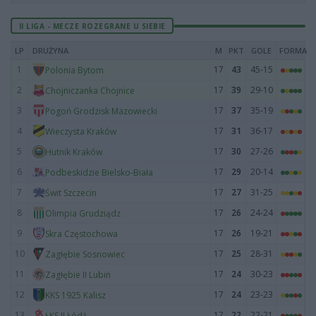
II LIGA - MECZE ROZEGRANE U SIEBIE
LP
DRUŻYNA
M
PKT
GOLE
FORMA
1
17
43
45-15
Polonia Bytom
2
17
39
29-10
Chojniczanka Chojnice
3
17
37
35-19
Pogoń Grodzisk Mazowiecki
4
17
31
36-17
Wieczysta Kraków
5
17
30
27-26
Hutnik Kraków
6
17
29
20-14
Podbeskidzie Bielsko-Biała
7
17
27
31-25
Świt Szczecin
8
17
26
24-24
Olimpia Grudziądz
9
17
26
19-21
Skra Częstochowa
10
17
25
28-31
Zagłębie Sosnowiec
11
17
24
30-23
Zagłębie II Lubin
12
17
24
23-23
KKS 1925 Kalisz
13
17
22
22-21
ŁKS II Łódź