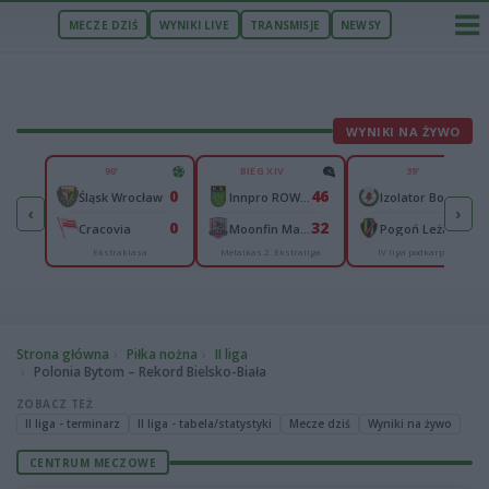
MECZE DZIŚ
WYNIKI LIVE
TRANSMISJE
NEWSY
WYNIKI NA ŻYWO
U
90'
BIEG XIV
39'
3
0
46
0
Śląsk Wrocław
Innpro ROW Rybnik
Izolator Boguchwała
‹
›
0
0
32
1
Sandecja Nowy Sącz
Cracovia
Moonfin Magnus Ostrów Wielkopolski
Pogoń Leżajsk
Ekstraklasa
Metalkas 2. Ekstraliga
IV liga podkarpacka
Strona główna
Piłka nożna
II liga
Polonia Bytom – Rekord Bielsko-Biała
ZOBACZ TEŻ
II liga - terminarz
II liga - tabela/statystyki
Mecze dziś
Wyniki na żywo
CENTRUM MECZOWE