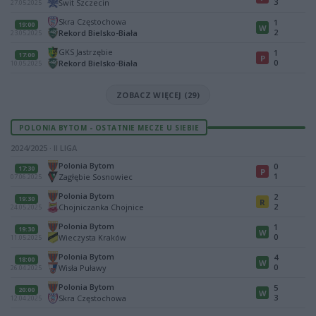
3
Świt Szczecin
27.05.2025
Skra Częstochowa
1
19:00
W
2
Rekord Bielsko-Biała
23.05.2025
GKS Jastrzębie
1
17:00
P
0
Rekord Bielsko-Biała
10.05.2025
ZOBACZ WIĘCEJ (29)
POLONIA BYTOM - OSTATNIE MECZE U SIEBIE
2024/2025 · II LIGA
Polonia Bytom
0
17:30
P
1
Zagłębie Sosnowiec
07.06.2025
Polonia Bytom
2
19:30
R
2
Chojniczanka Chojnice
24.05.2025
Polonia Bytom
1
19:30
W
0
Wieczysta Kraków
11.05.2025
Polonia Bytom
4
18:00
W
0
Wisła Puławy
26.04.2025
Polonia Bytom
5
20:00
W
3
Skra Częstochowa
12.04.2025