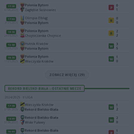
Polonia Bytom
0
17:30
P
1
Zagłębie Sosnowiec
07.06.2025
Olimpia Elbląg
0
17:00
R
0
Polonia Bytom
31.05.2025
Polonia Bytom
2
19:30
R
2
Chojniczanka Chojnice
24.05.2025
Hutnik Kraków
3
12:30
W
5
Polonia Bytom
17.05.2025
Polonia Bytom
1
19:30
W
0
Wieczysta Kraków
11.05.2025
ZOBACZ WIĘCEJ (29)
REKORD BIELSKO-BIAŁA - OSTATNIE MECZE
2024/2025 · II LIGA
Wieczysta Kraków
1
17:30
W
2
Rekord Bielsko-Biała
07.06.2025
Rekord Bielsko-Biała
2
14:00
W
0
Wisła Puławy
01.06.2025
Rekord Bielsko-Biała
1
16:00
P