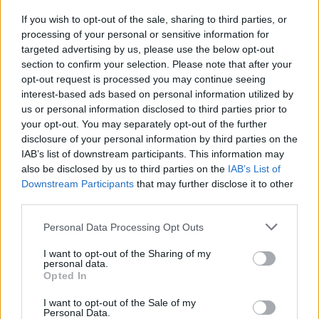
Na stronie
PodkarpacieLive.pl
znajdziesz
wynik meczu, strzelców
If you wish to opt-out of the sale, sharing to third parties, or
bramek, kartki, składy, statystyki i informacje o przebiegu
processing of your personal or sensitive information for
spotkania
. To kompletne źródło danych dla kibiców i pasjonatów
targeted advertising by us, please use the below opt-out
lokalnej piłki nożnej. Jeżeli aktualnie nie widzisz tutaj danych z pewnością
pracujemy nad tym żeby je uzupełnić.
section to confirm your selection. Please note that after your
opt-out request is processed you may continue seeing
Wynik meczu Polonia Bytom vs Rekord Bielsko-Biała
interest-based ads based on personal information utilized by
Po zakończeniu spotkania automatycznie publikujemy
oficjalny wynik
us or personal information disclosed to third parties prior to
spotkania
, a także dane meczowe, jeśli są dostępne.
your opt-out. You may separately opt-out of the further
Pełny harmonogram rozgrywek dostępny jest tutaj:
disclosure of your personal information by third parties on the
II liga - terminarz
.
IAB’s list of downstream participants. This information may
Informacje o składach i strzelcach
also be disclosed by us to third parties on the
IAB’s List of
W miarę dostępności danych, publikujemy
składy wyjściowe,
Downstream Participants
that may further disclose it to other
rezerwowych, zmiany oraz listę strzelców bramek
. Informacje te
third parties.
aktualizujemy zależnie od poziomu ligi i dostępnych źródeł.
Please note that this website/app uses one or more Google
Personal Data Processing Opt Outs
Śledź mecze swojej drużyny
services and may gather and store information including but
Jeśli jesteś kibicem klubu Polonia Bytom lub Rekord Bielsko-Biała -
not limited to your visit or usage behaviour. You may click to
I want to opt-out of the Sharing of my
zaglądaj tutaj częściej. Nasz serwis regularnie dostarcza informacje o
personal data.
grant or deny consent to Google and its third-party tags to
terminach meczów, wynikach, transferach i newsach klubowych
.
Opted In
use your data for below specified purposes in below Google
PodkarpacieLive.pl to największa baza
meczów lokalnych drużyn
consent section.
I want to opt-out of the Sale of my
piłkarskich
w województwie. Sprawdź nasze relacje, śledź ulubioną ligę i
Personal Data.