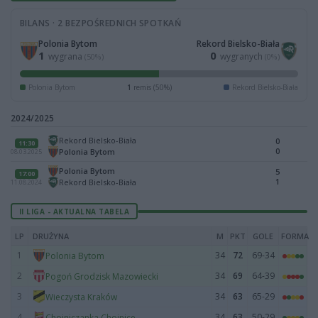
BILANS · 2 BEZPOŚREDNICH SPOTKAŃ
Polonia Bytom
Rekord Bielsko-Biała
1
0
wygrana
wygranych
(50%)
(0%)
Polonia Bytom
1
remis (50%)
Rekord Bielsko-Biała
2024/2025
Rekord Bielsko-Biała
0
11:30
0
Polonia Bytom
08.03.2025
Polonia Bytom
5
17:00
1
Rekord Bielsko-Biała
11.08.2024
II LIGA - AKTUALNA TABELA
LP
DRUŻYNA
M
PKT
GOLE
FORMA
1
34
72
69-34
Polonia Bytom
2
34
69
64-39
Pogoń Grodzisk Mazowiecki
3
34
63
65-29
Wieczysta Kraków
4
34
63
50-29
Chojniczanka Chojnice