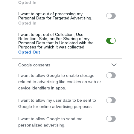
bądź na bieżąco z wydarzeniami z boisk!
Opted In
Analiza przed meczem: Polonia Bytom vs Rekord Bielsko-Biała
I want to opt-out of processing my
Mecz
Polonia Bytom - Rekord Bielsko-Biała
Personal Data for Targeted Advertising.
odbędzie się w ramach 4.
Opted In
kolejki - II liga. Spotkanie zostanie rozegrane w dniu 11 sierpnia 2024.
Początek meczu o godz. 17:00.
I want to opt-out of Collection, Use,
Polonia Bytom
przystępuje do tego spotkania w roli gospodarza. Jak
Retention, Sale, and/or Sharing of my
drużyna radzi sobie w sezonie 2024/2025 rozgrywek II liga przed własną
Personal Data that Is Unrelated with the
Purposes for which it was collected.
publicznością? Na tej stronie możecie zobaczyć tabelę uwzględniającą
Opted Out
tylko mecze u siebie. W tabeli biorącej pod uwagę tylko mecze
wyjazdowe możecie natomiast sprawdzić jak spisuje się klub
Rekord
Bielsko-Biała
.
Google consents
II liga - sytuacja w tabeli
I want to allow Google to enable storage
Przed meczami 4. kolejki - II liga gospodarze (Polonia Bytom) zajmują
related to advertising like cookies on web or
3.
miejsce
w tabeli. Goście (Rekord Bielsko-Biała) plasują się na
5.
device identifiers in apps.
miejscu.
I want to allow my user data to be sent to
Poniżej znajdziesz także ostatnie mecze obu drużyn oraz statystyki
bramkowe.
Google for online advertising purposes.
Polonia Bytom vs. Rekord Bielsko-Biała - relacja, wynik na żywo,
I want to allow Google to send me
transmisja
personalized advertising.
Wynik meczu Polonia Bytom - Rekord Bielsko-Biała znajdziesz na naszej