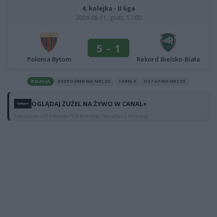
4. kolejka - II liga
2024-08-11, godz. 17:00
5
-
1
Polonia Bytom
Rekord Bielsko-Biała
RELACJA
BEZPOŚREDNIE MECZE
TABELA
OSTATNIE MECZE
OGLĄDAJ ŻUŻEL NA ŻYWO W CANAL+
Transmisje LIVE z meczów PGE Ekstraligi i Metalkas 2. Ekstraligi