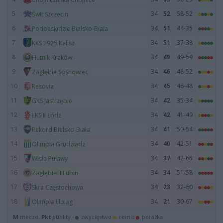
5
34
52
58-52
Świt Szczecin
6
34
51
44-35
Podbeskidzie Bielsko-Biała
7
34
51
37-38
KKS 1925 Kalisz
8
34
49
49-59
Hutnik Kraków
9
34
46
48-52
Zagłębie Sosnowiec
10
34
45
46-48
Resovia
11
34
42
35-34
GKS Jastrzębie
12
34
42
41-49
ŁKS II Łódź
13
34
41
50-54
Rekord Bielsko-Biała
14
34
40
42-51
Olimpia Grudziądz
15
34
37
42-65
Wisła Puławy
16
34
34
51-58
Zagłębie II Lubin
17
34
23
32-60
Skra Częstochowa
18
34
21
30-67
Olimpia Elbląg
M
mecze,
Pkt
punkty ·
zwycięstwo
remis
porażka