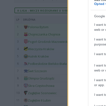
Opted 
II LIGA - MECZE ROZEGRANE U SIEBIE
Google 
LP
DRUŻYNA
I want t
1
Polonia Bytom
web or d
2
Chojniczanka Chojnice
I want t
3
Pogoń Grodzisk Mazowiecki
purpose
4
Wieczysta Kraków
I want 
5
Hutnik Kraków
6
Podbeskidzie Bielsko-Biała
I want t
web or d
7
Świt Szczecin
8
Olimpia Grudziądz
I want t
or app.
9
Skra Częstochowa
10
Zagłębie Sosnowiec
I want t
11
Zagłębie II Lubin
I want t