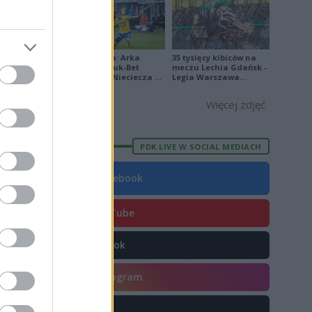
E
FORMA
Ekstraklasa: Arka
35 tysięcy kibiców na
Gdynia - Bruk-Bet
meczu Lechia Gdańsk -
Termalica Nieciecza 2-
Legia Warszawa
5
3 [ZDJĘCIA]
[OPRAWA, ZDJĘCIA]
0
Więcej zdjęć
9
7
PDK LIVE W SOCIAL MEDIACH
6
Facebook
4
5
YouTube
4
TikTok
1
1
Instagram
3
X