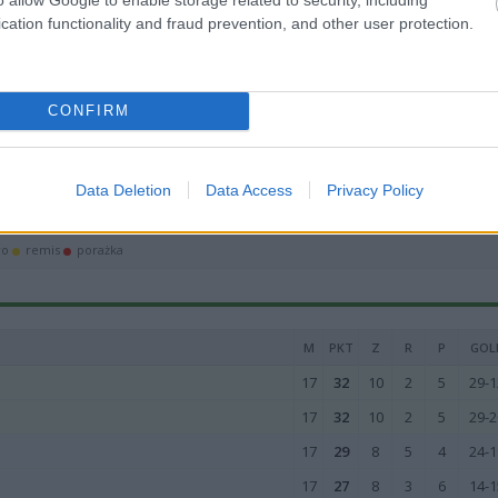
17
24
7
3
7
23-2
cation functionality and fraud prevention, and other user protection.
17
22
6
4
7
22-2
17
21
6
3
8
16-1
17
21
5
6
6
24-2
CONFIRM
17
20
6
2
9
20-2
17
15
3
6
8
20-2
Data Deletion
Data Access
Privacy Policy
17
15
3
6
8
15-2
wo
remis
porażka
M
PKT
Z
R
P
GOL
17
32
10
2
5
29-1
17
32
10
2
5
29-2
17
29
8
5
4
24-1
17
27
8
3
6
14-1