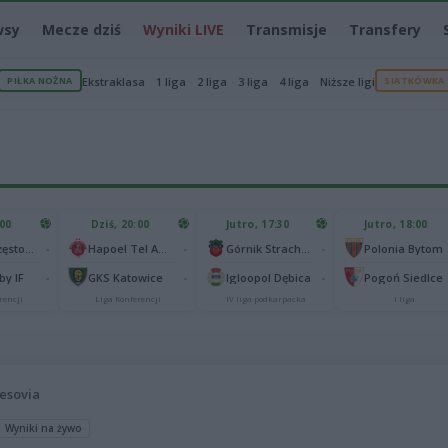
wsy
Mecze dziś
Wyniki LIVE
Transmisje
Transfery
PIŁKA NOŻNA
Ekstraklasa
1 liga
2 liga
3 liga
4 liga
Niższe ligi
SIATKÓWKA
:00
Dziś, 20:00
Jutro, 17:30
Jutro, 18:00
-
-
-
Raków Częstochowa
Hapoel Tel Awiw
Górnik Strachocina
Polonia Bytom
-
-
-
y IF
GKS Katowice
Igloopol Dębica
Pogoń Siedlce
rencji
Liga Konferencji
IV liga podkarpacka
I liga
esovia
Wyniki na żywo