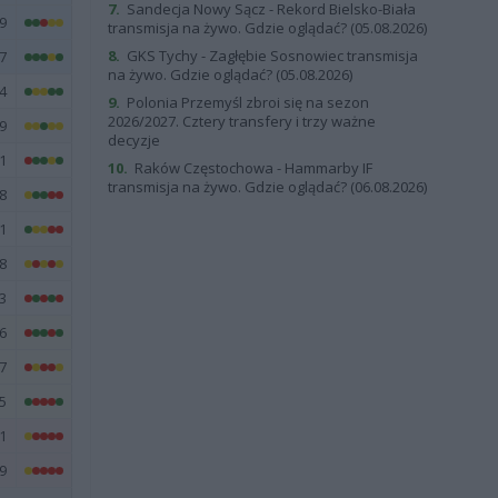
7.
Sandecja Nowy Sącz - Rekord Bielsko-Biała
9
transmisja na żywo. Gdzie oglądać? (05.08.2026)
8.
GKS Tychy - Zagłębie Sosnowiec transmisja
7
na żywo. Gdzie oglądać? (05.08.2026)
4
9.
Polonia Przemyśl zbroi się na sezon
2026/2027. Cztery transfery i trzy ważne
9
decyzje
1
10.
Raków Częstochowa - Hammarby IF
transmisja na żywo. Gdzie oglądać? (06.08.2026)
8
1
8
3
6
7
5
1
9