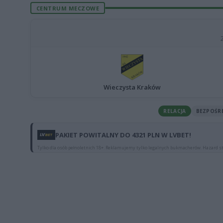
CENTRUM MECZOWE
Wieczysta Kraków
RELACJA
BEZPOŚR
PAKIET POWITALNY DO 4321 PLN W LVBET!
Tylko dla osób pełnoletnich 18+. Reklamujemy tylko legalnych bukmacherów. Hazard st