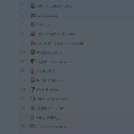
5
Rekord Bielsko-Biała
6
Świt Szczecin
7
Resovia
8
Chojniczanka Chojnice
9
Podbeskidzie Bielsko-Biała
10
GKS Jastrzębie
11
Zagłębie Sosnowiec
12
ŁKS II Łódź
13
Hutnik Kraków
14
Wisła Puławy
15
Olimpia Grudziądz
16
Zagłębie II Lubin
17
Olimpia Elbląg
18
Skra Częstochowa