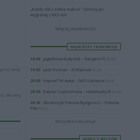
„Każdy dał z siebie maksa”. Górnicy po
wygranej z KKS-em
Więcej wiadomości
NAJBLIŻSZE TRANSMISJE
Jagiellonia Białystok – Rangers FC
18:00
(Dziś)
ępna), kiedy
Lech Poznań – KI Klaksvik
19:00
(Dziś)
Hapoel Tel Awiw – GKS Katowice
20:00
(Dziś)
Raków Częstochowa – Hammarby IF
20:00
(Dziś)
oraz aktualną
Abramczyk Polonia Bydgoszcz – Polonia
20:30
Piła
(Dziś)
Wszystkie transmisje
WIDEO Z MECZÓW