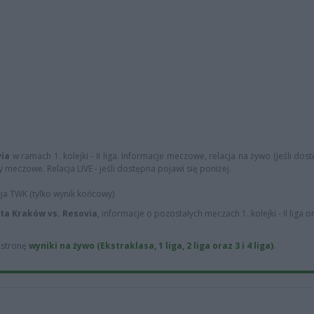
via
w ramach 1. kolejki - II liga. Informacje meczowe, relacja na żywo (jeśli dost
 meczowe. Relacja LIVE - jeśli dostępna pojawi się poniżej.
cja TWK (tylko wynik końcowy)
ta Kraków vs. Resovia
, informacje o pozostałych meczach 1. kolejki - II liga 
ą stronę
wyniki na żywo (Ekstraklasa, 1 liga, 2 liga oraz 3 i 4 liga)
.