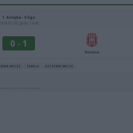
1. kolejka - II liga
2024-07-20, godz. 14:45
0
-
1
Resovia
EDNIE MECZE
TABELA
OSTATNIE MECZE
warza ryzyko straty finansowej.