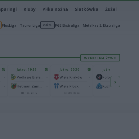
Sparingi
Kluby
Piłka nożna
Siatkówka
Żużel
PlusLiga
TauronLiga
ŻUŻEL
PGE Ekstraliga
Metalkas 2. Ekstraliga
WYNIKI NA ŻYWO
Jutro, 19:57
Jutro, 20:30
Jutro, 20:30
-
-
-
-
Podlasie Biała Podlaska
Wisła Kraków
Polonia Warszawa
›
-
-
-
-
Hetman Zamość
Wisła Płock
Ruch Chorzów
III liga, gr. IV
Ekstraklasa
I liga