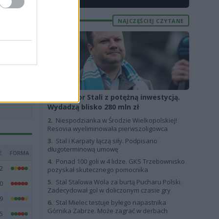
3
1
NAJCZĘŚCIEJ CZYTANE
6
4
9
5
6
1.
Sponsor Stali z potężną inwestycją.
Wydadzą blisko 280 mln zł
2.
Niespodzianka w Środzie Wielkopolskiej!
Resovia wyeliminowała pierwszoligowca
3.
Stal i Karpaty łączą siły. Podpisano
długoterminową umowę
E
FORMA
4.
Ponad 100 goli w 4 lidze. GKS Trzebownisko
2
pozyskał skutecznego pomocnika
5.
Stal Stalowa Wola za burtą Pucharu Polski.
0
Zadecydował gol w doliczonym czasie gry
9
6.
Stal Mielec testuje byłego napastnika
Górnika Zabrze. Może zagrać w derbach
5