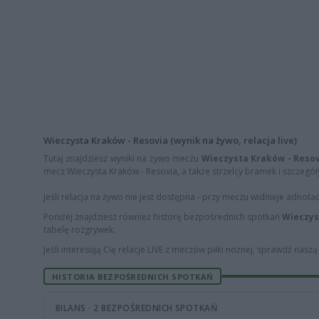
Wieczysta Kraków - Resovia (wynik na żywo, relacja live)
Tutaj znajdziesz wyniki na żywo meczu
Wieczysta Kraków - Reso
mecz Wieczysta Kraków - Resovia, a także strzelcy bramek i szczegóły
Jeśli relacja na żywo nie jest dostępna - przy meczu widnieje adnota
Poniżej znajdziesz również historę bezpośrednich spotkań
Wieczys
tabelę rozgrywek.
Jeśli interesują Cię relacje LIVE z meczów piłki nożnej, sprawdź nasz
HISTORIA BEZPOŚREDNICH SPOTKAŃ
BILANS · 2 BEZPOŚREDNICH SPOTKAŃ