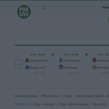
Ne
IEC MECZU
Dziś, 18:00
Dziś, 19:00
Dziś, 20
1
Ferencvaros Budapeszt
-
-
Jagiellonia Białystok
Lech Poznań
‹
0
rnik Zabrze
-
-
Rangers FC
KI Klaksvik
Hammarb
Liga Europy
Liga Europy
Liga Europy
Liga Konfe
Strona główna
Piłka nożna
II liga
Wieczysta Kraków – R
ZOBACZ TEŻ
II liga - terminarz
II liga - tabela/statystyki
Mecze dziś