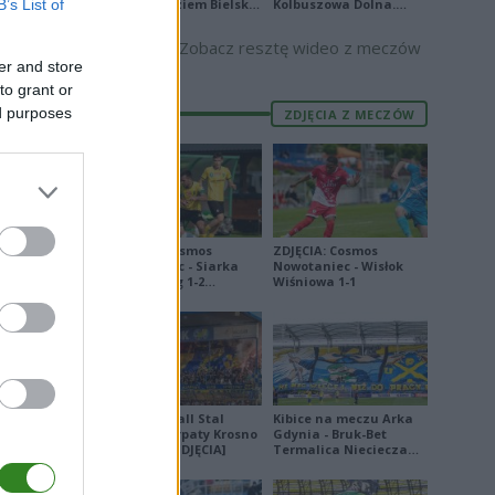
B’s List of
Podbeskidziem Bielsko-
Kolbuszowa Dolna.
2
Biała. Zobacz skrót
Zobacz skrót
5
Zobacz resztę wideo z meczów
er and store
8
to grant or
9
ed purposes
ZDJĘCIA Z MECZÓW
2
8
4
9
ZDJĘCIA: Cosmos
ZDJĘCIA: Cosmos
Nowotaniec - Siarka
Nowotaniec - Wisłok
4
Tarnobrzeg 1-2
Wiśniowa 1-1
[PUCHAR POLSKI]
1
5
8
0
Derby Ekoball Stal
Kibice na meczu Arka
Sanok - Karpaty Krosno
Gdynia - Bruk-Bet
na remis [ZDJĘCIA]
Termalica Nieciecza
7
[ZDJĘCIA]