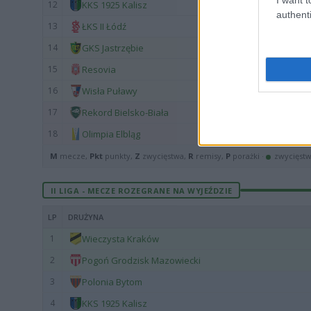
12
KKS 1925 Kalisz
authenti
13
ŁKS II Łódź
14
GKS Jastrzębie
15
Resovia
16
Wisła Puławy
17
Rekord Bielsko-Biała
18
Olimpia Elbląg
M
mecze,
Pkt
punkty,
Z
zwycięstwa,
R
remisy,
P
porażki ·
zwycięst
II LIGA - MECZE ROZEGRANE NA WYJEŹDZIE
LP
DRUŻYNA
1
Wieczysta Kraków
2
Pogoń Grodzisk Mazowiecki
3
Polonia Bytom
4
KKS 1925 Kalisz