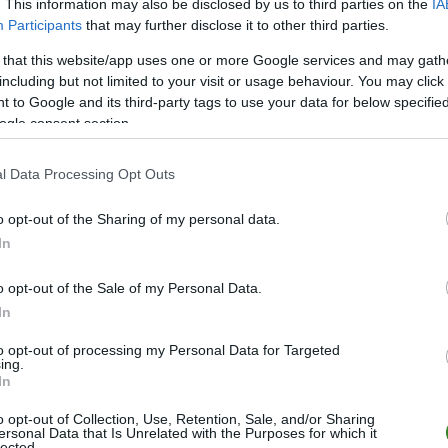
. This information may also be disclosed by us to third parties on the
IA
34
52
14
10
10
58-5
Participants
that may further disclose it to other third parties.
34
51
14
9
11
44-3
 that this website/app uses one or more Google services and may gath
34
51
15
6
13
37-3
including but not limited to your visit or usage behaviour. You may click 
34
49
14
7
13
49-5
 to Google and its third-party tags to use your data for below specifi
ogle consent section.
34
46
12
10
12
48-5
34
45
12
9
13
46-4
l Data Processing Opt Outs
34
42
12
6
16
35-3
o opt-out of the Sharing of my personal data.
34
42
11
9
14
41-4
In
34
41
10
11
13
50-5
34
40
11
7
16
42-5
o opt-out of the Sale of my Personal Data.
In
34
37
12
3
19
42-6
34
34
9
7
18
51-5
to opt-out of processing my Personal Data for Targeted
ing.
34
23
9
4
21
32-6
In
34
21
4
9
21
30-6
o opt-out of Collection, Use, Retention, Sale, and/or Sharing
ersonal Data that Is Unrelated with the Purposes for which it
wo
remis
porażka
lected.