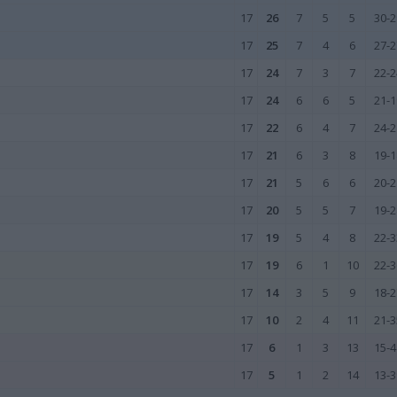
17
26
7
5
5
30-2
17
25
7
4
6
27-2
17
24
7
3
7
22-2
17
24
6
6
5
21-1
17
22
6
4
7
24-2
17
21
6
3
8
19-1
17
21
5
6
6
20-2
17
20
5
5
7
19-2
17
19
5
4
8
22-3
17
19
6
1
10
22-3
17
14
3
5
9
18-2
17
10
2
4
11
21-3
17
6
1
3
13
15-4
17
5
1
2
14
13-3