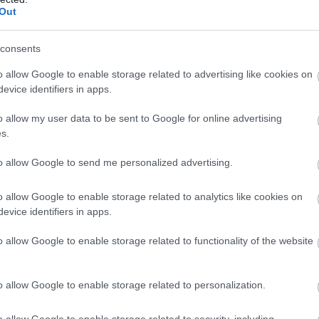
Out
consents
M
PKT
Z
R
P
GOL
o allow Google to enable storage related to advertising like cookies on
17
43
14
1
2
45-1
evice identifiers in apps.
17
39
12
3
2
29-1
o allow my user data to be sent to Google for online advertising
17
37
11
4
2
35-1
s.
17
31
9
4
4
36-1
to allow Google to send me personalized advertising.
17
30
9
3
5
27-2
17
29
8
5
4
20-1
o allow Google to enable storage related to analytics like cookies on
evice identifiers in apps.
17
27
7
6
4
31-2
17
26
8
2
7
24-2
o allow Google to enable storage related to functionality of the website
17
26
8
2
7
19-2
17
25
7
4
6
28-3
o allow Google to enable storage related to personalization.
17
24
7
3
7
30-2
o allow Google to enable storage related to security, including