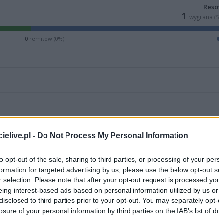
Reso
1
wygrana
(
0
remisów (0%)
elive.pl -
Do Not Process My Personal Information
M
PKT
Z
R
P
GOL
to opt-out of the sale, sharing to third parties, or processing of your per
34
72
22
6
6
69-3
formation for targeted advertising by us, please use the below opt-out s
34
69
21
6
7
64-3
r selection. Please note that after your opt-out request is processed y
eing interest-based ads based on personal information utilized by us or
34
63
19
6
9
65-2
disclosed to third parties prior to your opt-out. You may separately opt-
34
63
18
9
7
50-2
losure of your personal information by third parties on the IAB’s list of