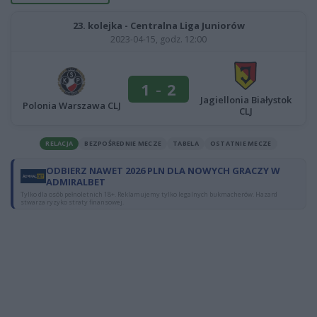
23. kolejka - Centralna Liga Juniorów
2023-04-15, godz. 12:00
1
-
2
Jagiellonia Białystok
Polonia Warszawa CLJ
CLJ
RELACJA
BEZPOŚREDNIE MECZE
TABELA
OSTATNIE MECZE
ODBIERZ NAWET 2026 PLN DLA NOWYCH GRACZY W
ADMIRALBET
Tylko dla osób pełnoletnich 18+. Reklamujemy tylko legalnych bukmacherów. Hazard
stwarza ryzyko straty finansowej.