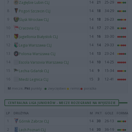
7
14
21
25-29
Zagłębie Lubin CLJ
8
14
18
34-29
Pogoń Szczecin CLJ
9
14
18
26-23
Śląsk Wrocław CLJ
10
14
17
27-28
Cracovia CLJ
11
14
16
33-30
Jagiellonia Białystok CLJ
12
14
14
29-33
Legia Warszawa CLJ
13
14
13
23-24
Polonia Warszawa CLJ
14
14
10
14-25
Escola Varsovia Warszawa CLJ
15
14
9
15-34
Lechia Gdańsk CLJ
16
15
3
12-41
Miedź Legnica CLJ
M
mecze,
Pkt
punkty ·
zwycięstwo
remis
porażka
CENTRALNA LIGA JUNIORÓW - MECZE ROZEGRANE NA WYJEŹDZIE
LP
DRUŻYNA
M
PKT
GOLE
FORMA
1
14
30
26-13
Górnik Zabrze CLJ
2
14
30
36-19
Lech Poznań CLJ