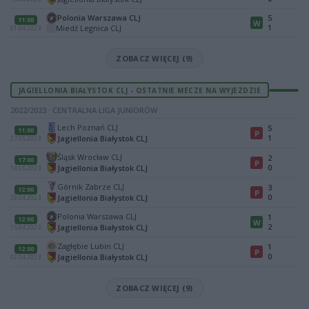
Polonia Warszawa CLJ
5
11:00
W
1
Miedź Legnica CLJ
01.04.2023
ZOBACZ WIĘCEJ (9)
JAGIELLONIA BIAŁYSTOK CLJ - OSTATNIE MECZE NA WYJEZDZIE
2022/2023 · CENTRALNA LIGA JUNIORÓW
Lech Poznań CLJ
5
11:00
P
1
Jagiellonia Białystok CLJ
27.05.2023
Śląsk Wrocław CLJ
2
17:00
P
0
Jagiellonia Białystok CLJ
14.05.2023
Górnik Zabrze CLJ
3
12:00
P
0
Jagiellonia Białystok CLJ
29.04.2023
Polonia Warszawa CLJ
1
12:00
W
2
Jagiellonia Białystok CLJ
15.04.2023
Zagłębie Lubin CLJ
1
12:00
P
0
Jagiellonia Białystok CLJ
02.04.2023
ZOBACZ WIĘCEJ (9)