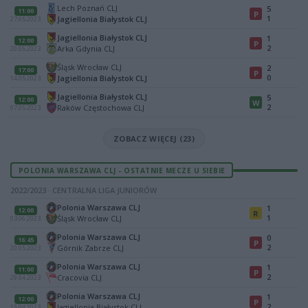
Lech Poznań CLJ
5
11:00
P
1
Jagiellonia Białystok CLJ
27.05.2023
Jagiellonia Białystok CLJ
1
12:00
P
2
Arka Gdynia CLJ
20.05.2023
Śląsk Wrocław CLJ
2
17:00
P
0
Jagiellonia Białystok CLJ
14.05.2023
Jagiellonia Białystok CLJ
5
12:00
W
2
Raków Częstochowa CLJ
07.05.2023
ZOBACZ WIĘCEJ (23)
POLONIA WARSZAWA CLJ - OSTATNIE MECZE U SIEBIE
2022/2023 · CENTRALNA LIGA JUNIORÓW
Polonia Warszawa CLJ
1
12:00
R
1
Śląsk Wrocław CLJ
03.06.2023
Polonia Warszawa CLJ
0
16:45
P
2
Górnik Zabrze CLJ
20.05.2023
Polonia Warszawa CLJ
1
11:00
P
2
Cracovia CLJ
29.04.2023
Polonia Warszawa CLJ
1
12:00
P
2
Jagiellonia Białystok CLJ
15.04.2023