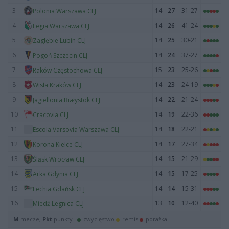
3
14
27
31-27
Polonia Warszawa CLJ
4
14
26
41-24
Legia Warszawa CLJ
5
14
25
30-21
Zagłębie Lubin CLJ
6
14
24
37-27
Pogoń Szczecin CLJ
7
15
23
25-26
Raków Częstochowa CLJ
8
14
23
24-19
Wisła Kraków CLJ
9
14
22
21-24
Jagiellonia Białystok CLJ
10
14
19
22-36
Cracovia CLJ
11
14
18
22-21
Escola Varsovia Warszawa CLJ
12
14
17
27-34
Korona Kielce CLJ
13
14
15
21-29
Śląsk Wrocław CLJ
14
14
15
17-25
Arka Gdynia CLJ
15
14
14
15-31
Lechia Gdańsk CLJ
16
13
10
12-40
Miedź Legnica CLJ
M
mecze,
Pkt
punkty ·
zwycięstwo
remis
porażka