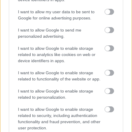
CLJ) plasują się na
9. miejscu.
I want to allow my user data to be sent to
Poniżej znajdziesz także ostatnie mecze obu drużyn oraz statystyki
bramkowe.
Google for online advertising purposes.
Polonia Warszawa CLJ vs. Jagiellonia Białystok CLJ - relacja, wynik
I want to allow Google to send me
na żywo, transmisja
personalized advertising.
Wynik meczu Polonia Warszawa CLJ - Jagiellonia Białystok CLJ znajdziesz
na naszej stronie zaraz po jego zakończeniu. Jeżeli szukasz informacji
I want to allow Google to enable storage
meczowych, zajrzyj tutaj:
Polonia Warszawa CLJ vs. Jagiellonia
related to analytics like cookies on web or
Białystok CLJ - wynik, składy, strzelcy
device identifiers in apps.
Jeżeli w internecie lub TV dostępna jest
transmisja na żywo z meczu
Polonia Warszawa CLJ vs. Jagiellonia Białystok CLJ
albo innych
I want to allow Google to enable storage
spotkań Centralna Liga Juniorów na pewno znajdziesz takie informacje na
related to functionality of the website or app.
naszym portalu. Możliwe jednak, że nigdzie nie pojawi się stream online z
tego pojedynku. Śledź portal podkarpacieLIVE.pl i bądź na bieżąco.
I want to allow Google to enable storage
related to personalization.
Asseco Resovia
Developres Rzeszów
ITA TOOLS Stal Mielec
I want to allow Google to enable storage
|
|
|
Cellfast Wilki Krosno
Texom Stal Rzeszów
Stal Mielec
related to security, including authentication
|
|
|
Motor Lublin
functionality and fraud prevention, and other
Stal Rzeszów
Stal Stalowa Wola
Wisła Kraków
|
|
|
|
user protection.
Resovia
Wieczysta Kraków
Sandecja Nowy Sącz
|
|
|