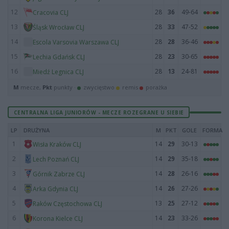
12
28
36
49-64
Cracovia CLJ
13
28
33
47-52
Śląsk Wrocław CLJ
14
28
28
36-46
Escola Varsovia Warszawa CLJ
15
28
23
30-65
Lechia Gdańsk CLJ
16
28
13
24-81
Miedź Legnica CLJ
M
mecze,
Pkt
punkty ·
zwycięstwo
remis
porażka
CENTRALNA LIGA JUNIORÓW - MECZE ROZEGRANE U SIEBIE
LP
DRUŻYNA
M
PKT
GOLE
FORMA
1
14
29
30-13
Wisła Kraków CLJ
2
14
29
35-18
Lech Poznań CLJ
3
14
28
26-16
Górnik Zabrze CLJ
4
14
26
27-26
Arka Gdynia CLJ
5
13
25
27-12
Raków Częstochowa CLJ
6
14
23
33-26
Korona Kielce CLJ