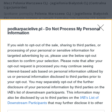
Mecz Polonia Warszawa CLJ - Jagiellonia Białystok CLJ (Centralna
Liga Juniorów)
Spotkanie pomiędzy
Polonia Warszawa CLJ i Jagiellonia Białystok
CLJ
rozegrane zostanie w ramach Centralna Liga Juniorów (23. kolejki -
Centralna Liga Juniorów).
podkarpacielive.pl -
Do Not Process My Personal
Na stronie
PodkarpacieLive.pl
znajdziesz
wynik meczu, strzelców
Information
bramek, kartki, składy, statystyki i informacje o przebiegu
spotkania
. To kompletne źródło danych dla kibiców i pasjonatów
lokalnej piłki nożnej. Jeżeli aktualnie nie widzisz tutaj danych z pewnością
If you wish to opt-out of the sale, sharing to third parties, or
pracujemy nad tym żeby je uzupełnić.
processing of your personal or sensitive information for
targeted advertising by us, please use the below opt-out
Wynik meczu Polonia Warszawa CLJ vs Jagiellonia Białystok CLJ
section to confirm your selection. Please note that after your
Po zakończeniu spotkania automatycznie publikujemy
oficjalny wynik
opt-out request is processed you may continue seeing
spotkania
, a także dane meczowe, jeśli są dostępne.
interest-based ads based on personal information utilized by
Pełny harmonogram rozgrywek dostępny jest tutaj:
Centralna Liga
us or personal information disclosed to third parties prior to
Juniorów - terminarz
.
your opt-out. You may separately opt-out of the further
Informacje o składach i strzelcach
disclosure of your personal information by third parties on the
IAB’s list of downstream participants. This information may
W miarę dostępności danych, publikujemy
składy wyjściowe,
rezerwowych, zmiany oraz listę strzelców bramek
also be disclosed by us to third parties on the
IAB’s List of
. Informacje te
aktualizujemy zależnie od poziomu ligi i dostępnych źródeł.
Downstream Participants
that may further disclose it to other
third parties.
Śledź mecze swojej drużyny