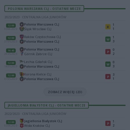
POLONIA WARSZAWA CLJ - OSTATNIE MECZE
2022/2023 · CENTRALNA LIGA JUNIORÓW
Polonia Warszawa CLJ
1
12:00
R
1
Śląsk Wrocław CLJ
03.06.2023
Raków Częstochowa CLJ
1
12:00
W
3
Polonia Warszawa CLJ
27.05.2023
Polonia Warszawa CLJ
0
16:45
P
2
Górnik Zabrze CLJ
20.05.2023
Lechia Gdańsk CLJ
0
12:00
W
3
Polonia Warszawa CLJ
14.05.2023
Korona Kielce CLJ
3
12:00
P
1
Polonia Warszawa CLJ
07.05.2023
ZOBACZ WIĘCEJ (23)
JAGIELLONIA BIAŁYSTOK CLJ - OSTATNIE MECZE
2022/2023 · CENTRALNA LIGA JUNIORÓW
Jagiellonia Białystok CLJ
1
12:00
P
2
Wisła Kraków CLJ
03.06.2023