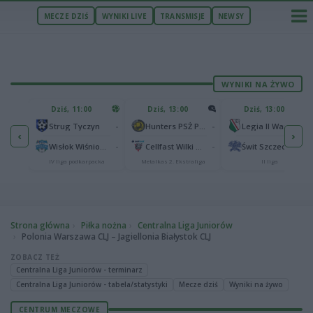
MECZE DZIŚ
WYNIKI LIVE
TRANSMISJE
NEWSY
WYNIKI NA ŻYWO
U
Dziś, 11:00
Dziś, 13:00
Dziś, 13:00
2
Podbeskidzie Bielsko-Biała
-
-
-
Strug Tyczyn
Hunters PSŻ Poznań
Legia II Warszawa
‹
›
2
sk
-
-
-
Wisłok Wiśniowa
Cellfast Wilki Krosno
Świt Szczecin
IV liga podkarpacka
Metalkas 2. Ekstraliga
II liga
Strona główna
Piłka nożna
Centralna Liga Juniorów
Polonia Warszawa CLJ – Jagiellonia Białystok CLJ
ZOBACZ TEŻ
Centralna Liga Juniorów - terminarz
Centralna Liga Juniorów - tabela/statystyki
Mecze dziś
Wyniki na żywo
CENTRUM MECZOWE