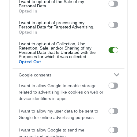
I want to opt-out of the Sale of my
PodkarpacieLive.pl to największa baza
meczów lokalnych drużyn
Personal Data.
piłkarskich
w województwie. Sprawdź nasze relacje, śledź ulubioną ligę i
Opted In
bądź na bieżąco z wydarzeniami z boisk!
I want to opt-out of processing my
Analiza przed meczem: Błękitni Siedlanka vs Orły Ruda
Personal Data for Targeted Advertising.
Opted In
Mecz
Błękitni Siedlanka - Orły Ruda
odbędzie się w ramach 30. kolejki
- Rzeszów > Klasa A, gr. III. Spotkanie zostanie rozegrane w dniu 04
czerwca 2022. Początek meczu o godz. 17:00.
I want to opt-out of Collection, Use,
Retention, Sale, and/or Sharing of my
Błękitni Siedlanka
przystępuje do tego spotkania w roli gospodarza.
Personal Data that Is Unrelated with the
Purposes for which it was collected.
Jak drużyna radzi sobie w sezonie 2021/2022 rozgrywek Rzeszów > Klasa
Opted Out
A, gr. III przed własną publicznością? Na tej stronie możecie zobaczyć
tabelę uwzględniającą tylko mecze u siebie. W tabeli biorącej pod uwagę
tylko mecze wyjazdowe możecie natomiast sprawdzić jak spisuje się klub
Google consents
Orły Ruda
.
I want to allow Google to enable storage
Rzeszów > Klasa A, gr. III - sytuacja w tabeli
related to advertising like cookies on web or
Przed meczami 30. kolejki - Rzeszów > Klasa A, gr. III gospodarze (Błękitni
device identifiers in apps.
Siedlanka) zajmują
1. miejsce
w tabeli. Goście (Orły Ruda) plasują się na
16. miejscu.
I want to allow my user data to be sent to
Poniżej znajdziesz także ostatnie mecze obu drużyn oraz statystyki
Google for online advertising purposes.
bramkowe.
I want to allow Google to send me
Błękitni Siedlanka vs. Orły Ruda - relacja, wynik na żywo,
personalized advertising.