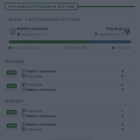
HISTORIA BEZPOŚREDNICH SPOTKAŃ
BILANS · 6 BEZPOŚREDNICH SPOTKAŃ
Błękitni Siedlanka
Orły Ruda
4
2
wygrane
wygrane
(67%)
(33%)
Błękitni Siedlanka
0
remisów (0%)
Orły Ruda
2021/2022
Błękitni Siedlanka
4
17:00
0
Orły Ruda
04.06.2022
Orły Ruda
0
13:00
4
Błękitni Siedlanka
12.09.2021
2020/2021
Orły Ruda
1
12:30
3
Błękitni Siedlanka
27.06.2021
Błękitni Siedlanka
3
16:00
4
Orły Ruda
16.08.2020