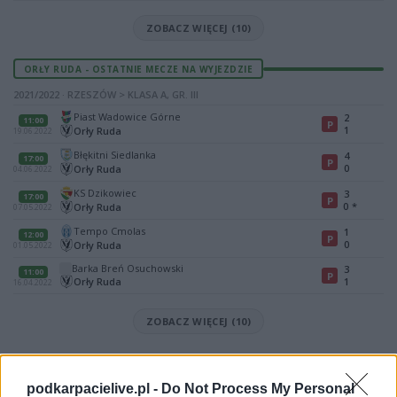
ZOBACZ WIĘCEJ (10)
ORŁY RUDA - OSTATNIE MECZE NA WYJEZDZIE
2021/2022 · RZESZÓW > KLASA A, GR. III
Piast Wadowice Górne
2
11:00
P
1
Orły Ruda
19.06.2022
Błękitni Siedlanka
4
17:00
P
0
Orły Ruda
04.06.2022
KS Dzikowiec
3
17:00
P
0
*
Orły Ruda
07.05.2022
Tempo Cmolas
1
12:00
P
0
Orły Ruda
01.05.2022
Barka Breń Osuchowski
3
11:00
P
Orły Ruda
1
16.04.2022
ZOBACZ WIĘCEJ (10)
Mecz Błękitni Siedlanka - Orły Ruda (Rzeszów > Klasa A, gr. III)
Spotkanie pomiędzy
Błękitni Siedlanka i Orły Ruda
rozegrane
podkarpacielive.pl -
Do Not Process My Personal