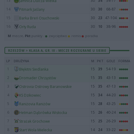
13
30
34
54-77
Jamnica Dulcza Wielka
14
30
30
68-87
Pitmark Jaślany
15
30
23
47-104
Barka Breń Osuchowski
16
30
10
38-96
Orły Ruda
M
mecze,
Pkt
punkty ·
zwycięstwo
remis
porażka
RZESZÓW > KLASA A, GR. III - MECZE ROZEGRANE U SIEBIE
LP
DRUŻYNA
M
PKT
GOLE
FORMA
1
15
39
54-19
Błękitni Siedlanka
2
15
35
43-13
Dromader Chrząstów
3
15
35
47-13
Ostrovia Ostrowy Baranowskie
4
15
34
44-20
KS Dzikowiec
5
15
28
43-25
Raniżovia Raniżów
6
15
26
40-24
Hetman Dąbrówka Wisłocka
7
15
25
26-29
Strażak Grochowe
8
14
24
33-22
Start Wola Mielecka