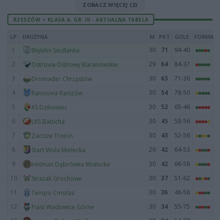
ZOBACZ WIĘCEJ (2)
RZESZÓW > KLASA A, GR. III - AKTUALNA TABELA
LP
DRUŻYNA
M
PKT
GOLE
FORMA
1
30
71
94-40
Błękitni Siedlanka
2
29
64
84-37
Ostrovia Ostrowy Baranowskie
3
30
63
71-36
Dromader Chrząstów
4
30
54
78-50
Raniżovia Raniżów
5
30
52
65-46
KS Dzikowiec
6
30
45
58-56
LKS Babicha
7
30
43
52-56
Zacisze Trześń
8
29
42
64-53
Start Wola Mielecka
9
30
42
66-58
Hetman Dąbrówka Wisłocka
10
30
37
51-62
Strażak Grochowe
11
30
36
46-58
Tempo Cmolas
12
30
34
55-75
Piast Wadowice Górne