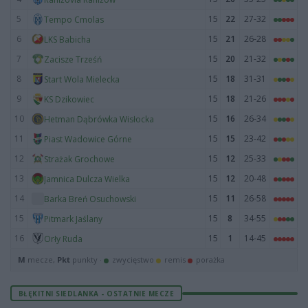
5
15
22
27-32
Tempo Cmolas
6
15
21
26-28
LKS Babicha
7
15
20
21-32
Zacisze Trześń
8
15
18
31-31
Start Wola Mielecka
9
15
18
21-26
KS Dzikowiec
10
15
16
26-34
Hetman Dąbrówka Wisłocka
11
15
15
23-42
Piast Wadowice Górne
12
15
12
25-33
Strażak Grochowe
13
15
12
20-48
Jamnica Dulcza Wielka
14
15
11
26-58
Barka Breń Osuchowski
15
15
8
34-55
Pitmark Jaślany
16
15
1
14-45
Orły Ruda
M
mecze,
Pkt
punkty ·
zwycięstwo
remis
porażka
BŁĘKITNI SIEDLANKA - OSTATNIE MECZE