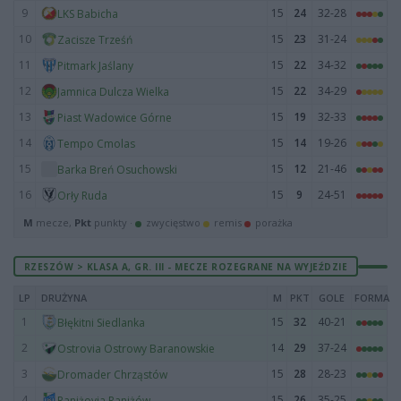
9
15
24
32-28
LKS Babicha
10
15
23
31-24
Zacisze Trześń
11
15
22
34-32
Pitmark Jaślany
12
15
22
34-29
Jamnica Dulcza Wielka
13
15
19
32-33
Piast Wadowice Górne
14
15
14
19-26
Tempo Cmolas
15
15
12
21-46
Barka Breń Osuchowski
16
15
9
24-51
Orły Ruda
M
mecze,
Pkt
punkty ·
zwycięstwo
remis
porażka
RZESZÓW > KLASA A, GR. III - MECZE ROZEGRANE NA WYJEŹDZIE
LP
DRUŻYNA
M
PKT
GOLE
FORMA
1
15
32
40-21
Błękitni Siedlanka
2
14
29
37-24
Ostrovia Ostrowy Baranowskie
3
15
28
28-23
Dromader Chrząstów
4
15
26
35-25
Raniżovia Raniżów