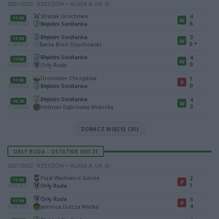
2021/2022 · RZESZÓW > KLASA A, GR. III
Strażak Grochowe
4
11:00
W
6
Błękitni Siedlanka
19.06.2022
Błękitni Siedlanka
3
11:00
W
0
*
Barka Breń Osuchowski
12.06.2022
Błękitni Siedlanka
4
17:00
W
0
Orły Ruda
04.06.2022
Dromader Chrząstów
1
11:00
P
0
Błękitni Siedlanka
29.05.2022
Błękitni Siedlanka
4
16:30
W
3
Hetman Dąbrówka Wisłocka
21.05.2022
ZOBACZ WIĘCEJ (25)
ORŁY RUDA - OSTATNIE MECZE
2021/2022 · RZESZÓW > KLASA A, GR. III
Piast Wadowice Górne
2
11:00
P
1
Orły Ruda
19.06.2022
Orły Ruda
3
11:00
P
4
Jamnica Dulcza Wielka
12.06.2022