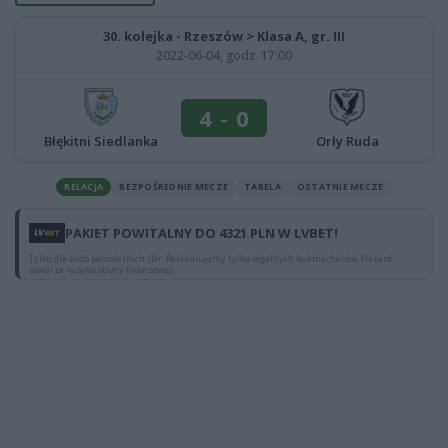
30. kolejka - Rzeszów > Klasa A, gr. III
2022-06-04, godz. 17:00
4
-
0
Błękitni Siedlanka
Orły Ruda
RELACJA
BEZPOŚREDNIE MECZE
TABELA
OSTATNIE MECZE
PAKIET POWITALNY DO 4321 PLN W LVBET!
Tylko dla osób pełnoletnich 18+. Reklamujemy tylko legalnych bukmacherów. Hazard
stwarza ryzyko straty finansowej.