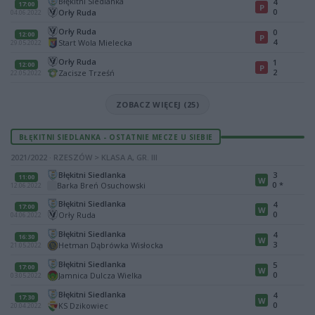
Błękitni Siedlanka
4
17:00
P
0
Orły Ruda
04.06.2022
Orły Ruda
0
12:00
P
4
Start Wola Mielecka
29.05.2022
Orły Ruda
1
12:00
P
2
Zacisze Trześń
22.05.2022
ZOBACZ WIĘCEJ (25)
BŁĘKITNI SIEDLANKA - OSTATNIE MECZE U SIEBIE
2021/2022 · RZESZÓW > KLASA A, GR. III
Błękitni Siedlanka
3
11:00
W
0
*
Barka Breń Osuchowski
12.06.2022
Błękitni Siedlanka
4
17:00
W
0
Orły Ruda
04.06.2022
Błękitni Siedlanka
4
16:30
W
3
Hetman Dąbrówka Wisłocka
21.05.2022
Błękitni Siedlanka
5
17:00
W
0
Jamnica Dulcza Wielka
03.05.2022
Błękitni Siedlanka
4
17:30
W
0
KS Dzikowiec
20.04.2022