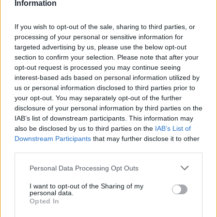
zostanie w ramach Rzeszów > Klasa A, gr. III (30. kolejki - Rzeszów > Klasa
Information
A, gr. III).
Na stronie
PodkarpacieLive.pl
znajdziesz
wynik meczu, strzelców
If you wish to opt-out of the sale, sharing to third parties, or
bramek, kartki, składy, statystyki i informacje o przebiegu
processing of your personal or sensitive information for
spotkania
. To kompletne źródło danych dla kibiców i pasjonatów
targeted advertising by us, please use the below opt-out
lokalnej piłki nożnej. Jeżeli aktualnie nie widzisz tutaj danych z pewnością
pracujemy nad tym żeby je uzupełnić.
section to confirm your selection. Please note that after your
opt-out request is processed you may continue seeing
Wynik meczu Błękitni Siedlanka vs Orły Ruda
interest-based ads based on personal information utilized by
Po zakończeniu spotkania automatycznie publikujemy
oficjalny wynik
us or personal information disclosed to third parties prior to
spotkania
, a także dane meczowe, jeśli są dostępne.
your opt-out. You may separately opt-out of the further
Pełny harmonogram rozgrywek dostępny jest tutaj:
disclosure of your personal information by third parties on the
Rzeszów > Klasa A,
gr. III - terminarz
.
IAB’s list of downstream participants. This information may
also be disclosed by us to third parties on the
IAB’s List of
Informacje o składach i strzelcach
Downstream Participants
that may further disclose it to other
W miarę dostępności danych, publikujemy
składy wyjściowe,
third parties.
rezerwowych, zmiany oraz listę strzelców bramek
. Informacje te
aktualizujemy zależnie od poziomu ligi i dostępnych źródeł.
Please note that this website/app uses one or more Google
Personal Data Processing Opt Outs
services and may gather and store information including but
Śledź mecze swojej drużyny
not limited to your visit or usage behaviour. You may click to
I want to opt-out of the Sharing of my
Jeśli jesteś kibicem klubu Błękitni Siedlanka lub Orły Ruda - zaglądaj tutaj
personal data.
grant or deny consent to Google and its third-party tags to
częściej. Nasz serwis regularnie dostarcza informacje o
terminach
Opted In
use your data for below specified purposes in below Google
meczów, wynikach, transferach i newsach klubowych
.
consent section.