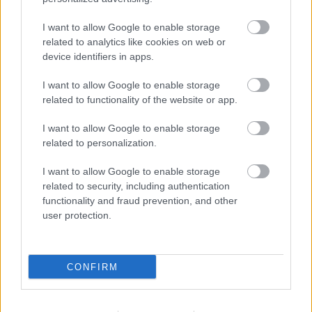
transmisja
Wynik meczu Błękitni Siedlanka - Orły Ruda znajdziesz na naszej stronie
I want to allow Google to enable storage
zaraz po jego zakończeniu. Jeżeli szukasz informacji meczowych, zajrzyj
related to analytics like cookies on web or
tutaj:
Błękitni Siedlanka vs. Orły Ruda - wynik, składy, strzelcy
device identifiers in apps.
Jeżeli w internecie lub TV dostępna jest
transmisja na żywo z meczu
Błękitni Siedlanka vs. Orły Ruda
albo innych spotkań Rzeszów > Klasa
I want to allow Google to enable storage
A, gr. III na pewno znajdziesz takie informacje na naszym portalu. Możliwe
related to functionality of the website or app.
jednak, że nigdzie nie pojawi się stream online z tego pojedynku. Śledź
portal podkarpacieLIVE.pl i bądź na bieżąco.
I want to allow Google to enable storage
related to personalization.
Asseco Resovia
Developres Rzeszów
ITA TOOLS Stal Mielec
I want to allow Google to enable storage
|
|
|
Cellfast Wilki Krosno
Texom Stal Rzeszów
Stal Mielec
related to security, including authentication
|
|
|
Motor Lublin
functionality and fraud prevention, and other
Stal Rzeszów
Stal Stalowa Wola
Wisła Kraków
|
|
|
|
user protection.
Resovia
Wieczysta Kraków
Sandecja Nowy Sącz
|
|
|
Siarka Tarnobrzeg
Wisłoka Dębica
4 liga podkarpacka
|
|
|
JKS Jarosław
Karpaty Krosno
|
CONFIRM
Mecze dziś
Wyniki LIVE
Transmisje
O nas
Kontakt
|
|
|
|
|
Polityka prywatności
pehasports.com
| Polecamy:
|
kartki okolicznościowe