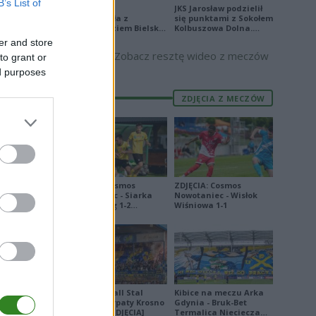
B’s List of
Stal Mielec
JKS Jarosław podzielił
E
FORMA
zremisowała z
się punktami z Sokołem
Podbeskidziem Bielsko-
Kolbuszowa Dolna.
19
Biała. Zobacz skrót
Zobacz skrót
er and store
Zobacz resztę wideo z meczów
44
to grant or
ed purposes
38
0
ZDJĘCIA Z MECZÓW
4
0
6
ZDJĘCIA: Cosmos
ZDJĘCIA: Cosmos
9
Nowotaniec - Siarka
Nowotaniec - Wisłok
Tarnobrzeg 1-2
Wiśniowa 1-1
7
[PUCHAR POLSKI]
3
9
1
Derby Ekoball Stal
Kibice na meczu Arka
7
Sanok - Karpaty Krosno
Gdynia - Bruk-Bet
na remis [ZDJĘCIA]
Termalica Nieciecza