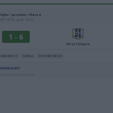
olejka - Jarosław > Klasa A
2021-06-22, godz. 18:00
1
-
6
Wiraż Chłopice
EDNIE MECZE
TABELA
OSTATNIE MECZE
 ADMIRALBET
warza ryzyko straty finansowej.