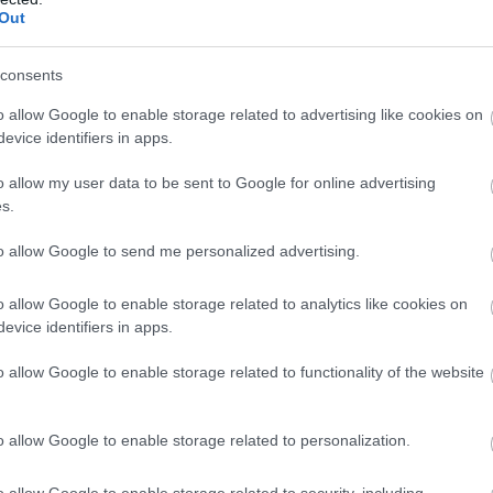
30
25
7
4
19
39-8
Out
30
25
6
7
17
29-7
30
19
5
4
21
39-7
consents
wo
remis
porażka
o allow Google to enable storage related to advertising like cookies on
evice identifiers in apps.
o allow my user data to be sent to Google for online advertising
M
PKT
Z
R
P
GOL
s.
15
42
14
0
1
78-
to allow Google to send me personalized advertising.
15
36
12
0
3
49-1
o allow Google to enable storage related to analytics like cookies on
15
34
11
1
3
62-2
evice identifiers in apps.
15
28
9
1
5
27-3
o allow Google to enable storage related to functionality of the website
15
26
8
2
5
42-2
15
26
7
5
3
28-2
o allow Google to enable storage related to personalization.
15
25
8
1
6
29-2
15
22
7
1
7
22-1
o allow Google to enable storage related to security, including