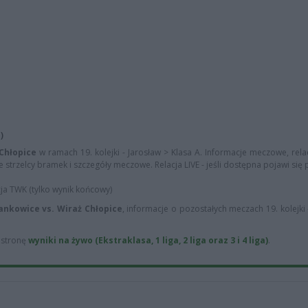
)
Chłopice
w ramach 19. kolejki - Jarosław > Klasa A. Informacje meczowe, rel
e strzelcy bramek i szczegóły meczowe. Relacja LIVE - jeśli dostępna pojawi się 
cja TWK (tylko wynik końcowy)
ankowice vs. Wiraż Chłopice
, informacje o pozostałych meczach 19. kolejki 
ą stronę
wyniki na żywo (Ekstraklasa, 1 liga, 2 liga oraz 3 i 4 liga)
.