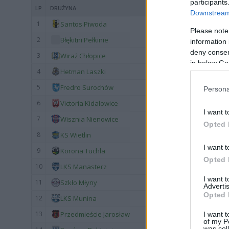
participants
LP
DRUŻYNA
Downstream 
1
Santos Piwoda
Please note
2
Błękitni Pełkinie
information 
deny consent
3
Wiraż Chłopice
in below Go
4
Hetman Laszki
5
Fredro Surochów
Persona
6
Victoria Kidałowice
I want t
7
Wisznia Nienowice
Opted 
8
KS Wietlin
I want t
9
Korona Tuchla
Opted 
10
LKS Manasterz
I want 
11
Szkło Młyny
Advertis
Opted 
12
LKS Munina
13
Przedmieście Jarosław
I want t
of my P
was col