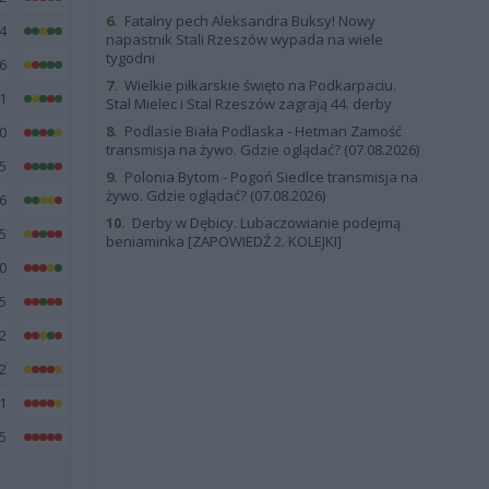
6.
Fatalny pech Aleksandra Buksy! Nowy
4
napastnik Stali Rzeszów wypada na wiele
tygodni
6
7.
Wielkie piłkarskie święto na Podkarpaciu.
1
Stal Mielec i Stal Rzeszów zagrają 44. derby
8.
Podlasie Biała Podlaska - Hetman Zamość
0
transmisja na żywo. Gdzie oglądać? (07.08.2026)
5
9.
Polonia Bytom - Pogoń Siedlce transmisja na
żywo. Gdzie oglądać? (07.08.2026)
6
10.
Derby w Dębicy. Lubaczowianie podejmą
5
beniaminka [ZAPOWIEDŹ 2. KOLEJKI]
0
5
2
2
1
5