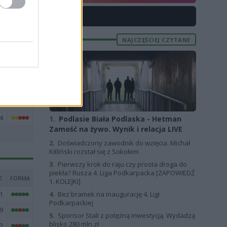
8
X
1
2
NAJCZĘŚCIEJ CZYTANE
1
2
2
4
4
1.
Podlasie Biała Podlaska - Hetman
Zamość na żywo. Wynik i relacja LIVE
2.
Doświadczony zawodnik do wzięcia. Michał
Kitliński rozstał się z Sokołem
3.
Pierwszy krok do raju czy prosta droga do
piekła? Rusza 4. Liga Podkarpacka [ZAPOWIEDŹ
E
FORMA
1. KOLEJKI]
4.
Bez bramek na inaugurację 4. Ligi
1
Podkarpackiej
9
5.
Sponsor Stali z potężną inwestycją. Wydadzą
blisko 280 mln zł
2