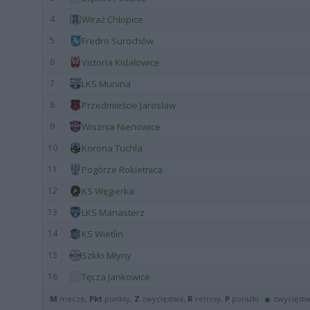
4
Wiraż Chłopice
5
Fredro Surochów
6
Victoria Kidałowice
7
LKS Munina
8
Przedmieście Jarosław
9
Wisznia Nienowice
10
Korona Tuchla
11
Pogórze Rokietnica
12
KS Węgierka
13
LKS Manasterz
14
KS Wietlin
15
Szkło Młyny
16
Tęcza Jankowice
M
mecze,
Pkt
punkty,
Z
zwycięstwa,
R
remisy,
P
porażki ·
zwycięst