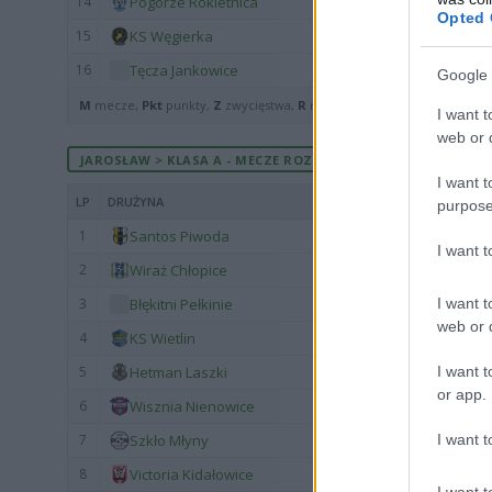
14
Pogórze Rokietnica
Opted 
15
KS Węgierka
16
Tęcza Jankowice
Google 
M
mecze,
Pkt
punkty,
Z
zwycięstwa,
R
remisy,
P
porażki ·
zwycięst
I want t
web or d
JAROSŁAW > KLASA A - MECZE ROZEGRANE U SIEBIE
I want t
LP
DRUŻYNA
purpose
1
Santos Piwoda
I want 
2
Wiraż Chłopice
I want t
3
Błękitni Pełkinie
web or d
4
KS Wietlin
I want t
5
Hetman Laszki
or app.
6
Wisznia Nienowice
I want t
7
Szkło Młyny
8
Victoria Kidałowice
I want t