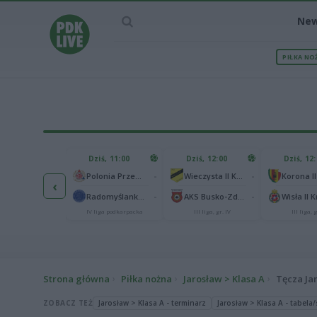
Ne
PIŁKA NO
IEC MECZU
Dziś, 11:00
Dziś, 12:00
Dziś, 12
1
Polonia Warszawa
-
-
Polonia Przemyśl
Wieczysta II Kraków
Korona II
‹
1
ch Chorzów
-
-
Radomyślanka Radomyśl Wielki
AKS Busko-Zdrój
Wisła II 
I liga
IV liga podkarpacka
III liga, gr. IV
III liga, g
Strona główna
Piłka nożna
Jarosław > Klasa A
Tęcza Ja
ZOBACZ TEŻ
Jarosław > Klasa A - terminarz
Jarosław > Klasa A - tabela/