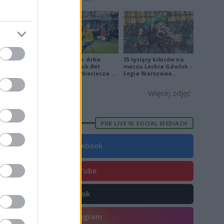
4
[ZDJĘCIA]
9
7
Ekstraklasa: Arka
35 tysięcy kibiców na
Gdynia - Bruk-Bet
meczu Lechia Gdańsk -
Termalica Nieciecza 2-
Legia Warszawa
3 [ZDJĘCIA]
[OPRAWA, ZDJĘCIA]
Więcej zdjęć
E
FORMA
8
4
PDK LIVE W SOCIAL MEDIACH
2
Facebook
7
1
YouTube
0
TikTok
8
9
Instagram