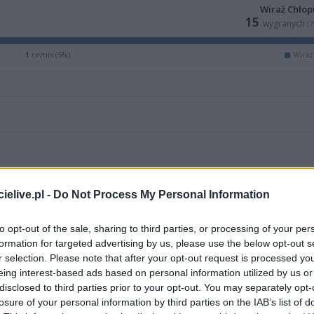
Wiraż Chłop
15
wygranych
(
1
remis (5%)
Wiraż
elive.pl -
Do Not Process My Personal Information
to opt-out of the sale, sharing to third parties, or processing of your per
formation for targeted advertising by us, please use the below opt-out s
r selection. Please note that after your opt-out request is processed y
eing interest-based ads based on personal information utilized by us or
ZOBACZ WIĘCEJ (15)
disclosed to third parties prior to your opt-out. You may separately opt-
losure of your personal information by third parties on the IAB’s list of