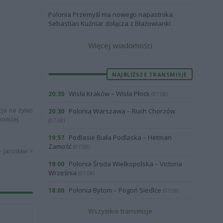
Polonia Przemyśl ma nowego napastnika.
Sebastian Kuźniar dołącza z Błażowianki
Więcej wiadomości
NAJBLIŻSZE TRANSMISJE
Wisła Kraków – Wisła Płock
20:30
(07.08)
acja na żywo
Polonia Warszawa – Ruch Chorzów
20:30
poniżej.
(07.08)
Podlasie Biała Podlaska – Hetman
19:57
Zamość
(07.08)
- Jarosław >
Polonia Środa Wielkopolska – Victoria
19:00
Września
(07.08)
Polonia Bytom – Pogoń Siedlce
18:00
(07.08)
Wszystkie transmisje