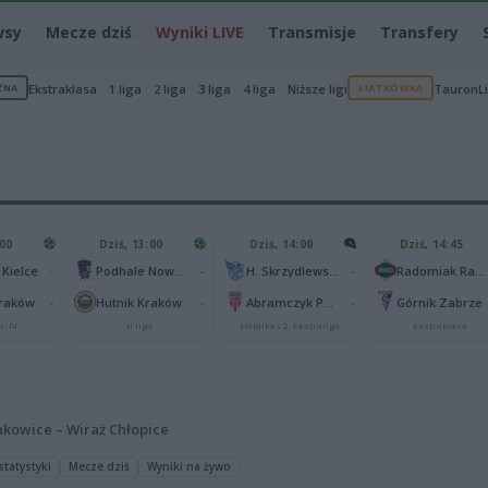
wsy
Mecze dziś
Wyniki LIVE
Transmisje
Transfery
ŻNA
Ekstraklasa
1 liga
2 liga
3 liga
4 liga
Niższe ligi
SIATKÓWKA
TauronL
:00
Dziś, 13:00
Dziś, 14:00
Dziś, 14:45
-
-
-
 Kielce
Podhale Nowy Targ
H. Skrzydlewska Orzeł Łódź
Radomiak Radom
-
-
-
Kraków
Hutnik Kraków
Abramczyk Polonia Bydgoszcz
Górnik Zabrze
r. IV
II liga
Metalkas 2. Ekstraliga
Ekstraklasa
nkowice – Wiraż Chłopice
statystyki
Mecze dziś
Wyniki na żywo