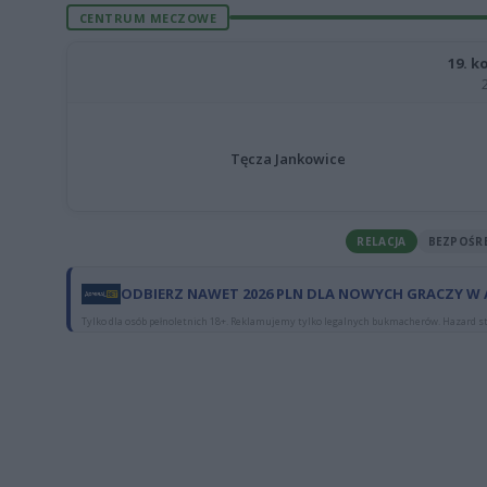
CENTRUM MECZOWE
19. k
Tęcza Jankowice
RELACJA
BEZPOŚR
ODBIERZ NAWET 2026 PLN DLA NOWYCH GRACZY W
Tylko dla osób pełnoletnich 18+. Reklamujemy tylko legalnych bukmacherów. Hazard st