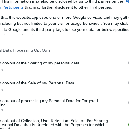
. This information may also be disclosed by us to third parties on the
IA
M
PKT
Z
R
P
GOL
Participants
that may further disclose it to other third parties.
30
85
28
1
1
138-
 that this website/app uses one or more Google services and may gath
30
68
22
2
6
102-
including but not limited to your visit or usage behaviour. You may click 
 to Google and its third-party tags to use your data for below specifi
30
65
21
2
7
100-
ogle consent section.
30
65
21
2
7
90-4
30
46
13
7
10
82-6
l Data Processing Opt Outs
30
45
14
3
13
47-4
o opt-out of the Sharing of my personal data.
30
42
11
9
10
50-5
In
30
38
11
5
14
47-7
o opt-out of the Sale of my Personal Data.
30
35
10
5
15
43-7
In
30
33
9
6
15
35-5
to opt-out of processing my Personal Data for Targeted
30
33
10
3
17
54-7
ing.
In
30
32
9
5
16
43-6
30
30
9
3
18
39-8
o opt-out of Collection, Use, Retention, Sale, and/or Sharing
ersonal Data that Is Unrelated with the Purposes for which it
lected.