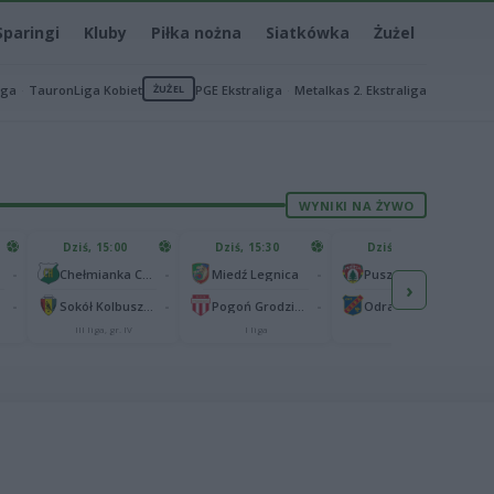
Sparingi
Kluby
Piłka nożna
Siatkówka
Żużel
iga
TauronLiga Kobiet
ŻUŻEL
PGE Ekstraliga
Metalkas 2. Ekstraliga
WYNIKI NA ŻYWO
Dziś, 15:00
Dziś, 15:30
Dziś, 15:30
-
-
-
-
Chełmianka Chełm
Miedź Legnica
Puszcza Niepołomice
›
-
-
-
-
Sokół Kolbuszowa Dolna
Pogoń Grodzisk Mazowiecki
Odra Opole
III liga, gr. IV
I liga
I liga