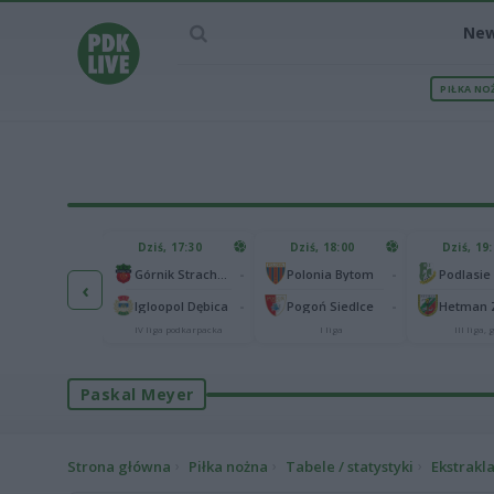
Ne
PIŁKA NO
IEC MECZU
Dziś, 17:30
Dziś, 18:00
Dziś, 19
65
Abramczyk Polonia Bydgoszcz
-
-
Górnik Strachocina
Polonia Bytom
‹
25
onia Piła
-
-
Igloopol Dębica
Pogoń Siedlce
kas 2. Ekstraliga
IV liga podkarpacka
I liga
III liga, g
Paskal Meyer
Strona główna
Piłka nożna
Tabele / statystyki
Ekstrakl