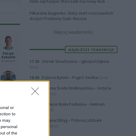
Stało się! Kacper Marszalik ma nowy klub
Piłkarskie Bagienko: Słaby start rzeszowskich
drużyn! Problemy Stali i Resovii
Więcej wiadomości
NAJBLIŻSZE TRANSMISJE
Patryk
Kukulski
Górnik Strachocina – Igloopol Dębica
Bramkarz
17:30
(Dziś)
Polonia Bytom – Pogoń Siedlce
18:00
(Dziś)
Polonia Środa Wielkopolska – Victoria
19:00
Thomas
Września
Santos
(Dziś)
Obrońca
Podlasie Biała Podlaska – Hetman
19:57
sonal or
Zamość
(Dziś)
ection to
Olimpia Elbląg – Polonia Lidzbark
ou may
17:00
Warmiński
(Dziś)
 personal
out of the