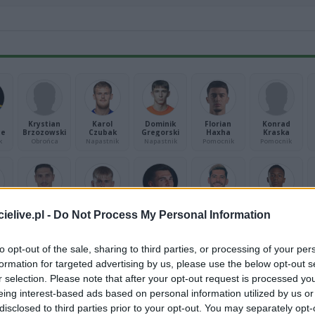
Krystian
Karol
Dominik
Florian
Konrad
ne
Brzozowski
Czubak
Gregorski
Haxha
Kraska
k
Obrońca
Napastnik
Napastnik
Pomocnik
Pomocnik
Tin Plavotić
Kacper
Mihai Popa
Ivo
Fabio
elive.pl -
Do Not Process My Personal Information
s
Plichta
Rodrigues
Ronaldo
Pomocnik
Bramkarz
k
Napastnik
Pomocnik
Napastnik
to opt-out of the sale, sharing to third parties, or processing of your per
formation for targeted advertising by us, please use the below opt-out s
r selection. Please note that after your opt-out request is processed y
z
eing interest-based ads based on personal information utilized by us or
i
disclosed to third parties prior to your opt-out. You may separately opt-
k