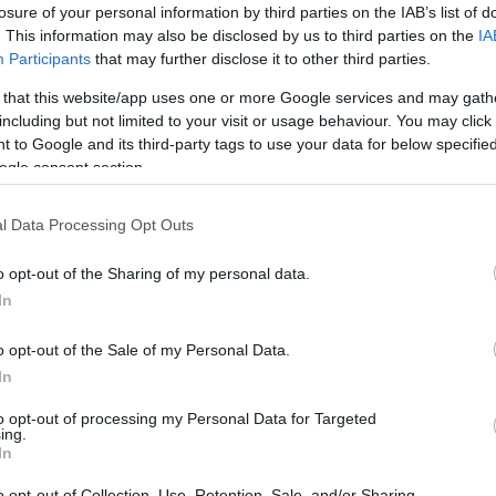
losure of your personal information by third parties on the IAB’s list of
. This information may also be disclosed by us to third parties on the
IA
Participants
that may further disclose it to other third parties.
 that this website/app uses one or more Google services and may gath
szą wygraną. Bourhane przed meczem z Pog
including but not limited to your visit or usage behaviour. You may click 
 to Google and its third-party tags to use your data for below specifi
ogle consent section.
jne ligowe wyzwanie. W sobotę, 8 sierpnia, żółto-biało-niebiescy zm
czecin w ramach 3. kolejki PKO Bank Polski Ekstraklasy. Początek sp
l Data Processing Opt Outs
 Floriana Krygiera zaplanowano na godzinę 17:30. Motor wciąż...
Czyta
o opt-out of the Sharing of my personal data.
In
d Karabachu. Zdecydował szybki gol
o opt-out of the Sale of my Personal Data.
In
to opt-out of processing my Personal Data for Targeted
ing.
Czyta
In
o opt-out of Collection, Use, Retention, Sale, and/or Sharing