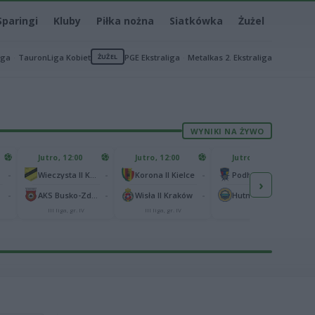
Sparingi
Kluby
Piłka nożna
Siatkówka
Żużel
iga
TauronLiga Kobiet
ŻUŻEL
PGE Ekstraliga
Metalkas 2. Ekstraliga
WYNIKI NA ŻYWO
Jutro, 12:00
Jutro, 12:00
Jutro, 13:00
-
-
-
-
Wieczysta II Kraków
Korona II Kielce
Podhale Nowy Targ
›
-
-
-
-
AKS Busko-Zdrój
Wisła II Kraków
Hutnik Kraków
III liga, gr. IV
III liga, gr. IV
II liga