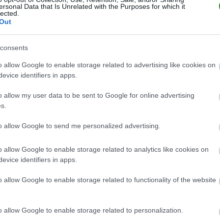
ersonal Data that Is Unrelated with the Purposes for which it
Wrocławia. W niedzielę hit ze Spartą
lected.
Out
erwie żużlowcy ORLEN OIL Motoru Lublin wracają do rywalizacji w 
consents
 9 sierpnia 2026 roku, podopieczni Jacka Ziółkowskiego zmierzą się na 
rtą Wrocław. Początek pierwszego biegu zaplanowano na godzinę 19.3
o allow Google to enable storage related to advertising like cookies on
evice identifiers in apps.
Czyta
o allow my user data to be sent to Google for online advertising
s.
 i Stal Mielec na drodze lubelskich drużyn
to allow Google to send me personalized advertising.
o allow Google to enable storage related to analytics like cookies on
Czyta
evice identifiers in apps.
o allow Google to enable storage related to functionality of the website
 Misiura zapowiada ofensywny mecz
o allow Google to enable storage related to personalization.
 Lublin rozegrają kolejne spotkanie w PKO Bank Polski Ekstraklasie.