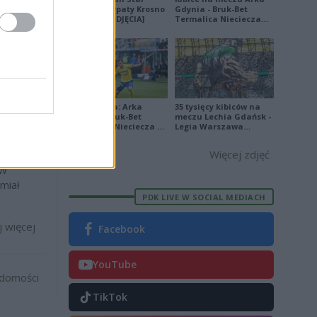
ariusz
Sanok - Karpaty Krosno
Gdynia - Bruk-Bet
na remis [ZDJĘCIA]
Termalica Nieciecza
[ZDJĘCIA]
j więcej
e z
Ekstraklasa: Arka
35 tysięcy kibiców na
Gdynia - Bruk-Bet
meczu Lechia Gdańsk -
Termalica Nieciecza 2-
Legia Warszawa
3 [ZDJĘCIA]
[OPRAWA, ZDJĘCIA]
Więcej zdjęć
yk z
 W
 miał
PDK LIVE W SOCIAL MEDIACH
j więcej
Facebook
YouTube
adomości
TikTok