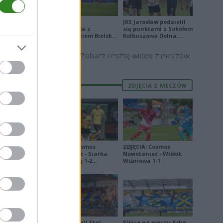
Stal Mielec
JKS Jarosław podzielił
zremisowała z
się punktami z Sokołem
Podbeskidziem Bielsko-
Kolbuszowa Dolna.
PGE
Biała. Zobacz skrót
Zobacz skrót
Stadionie
Zobacz resztę wideo z meczów
...
j więcej
ZDJĘCIA Z MECZÓW
ZDJĘCIA: Cosmos
ZDJĘCIA: Cosmos
Nowotaniec - Siarka
Nowotaniec - Wisłok
j więcej
Tarnobrzeg 1-2
Wiśniowa 1-1
[PUCHAR POLSKI]
 W
Derby Ekoball Stal
Kibice na meczu Arka