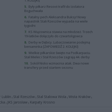
1. KOLEJKI]
5.
Były piłkarz Resovii trafił do Izolatora
Boguchwała
6.
Fatalny pech Aleksandra Buksy! Nowy
napastnik Stali Rzeszów wypada na wiele
tygodni
7.
KS Wiązownica stawia na młodzież. Trzech
19-latków dołączyło do czwartoligowca
8.
Derby w Dębicy. Lubaczowianie podejmą
beniaminka [ZAPOWIEDŹ 2. KOLEJKI]
9.
Wielkie piłkarskie święto na Podkarpaciu.
Stal Mielec i Stal Rzeszów zagrają 44. derby
10.
Sokół Nisko wzmacnia atak. Dwa nowe
transfery przed startem sezonu
 Lublin
Stal Rzeszów
Stal Stalowa Wola
Wisła Kraków
|
|
|
|
cka
JKS Jarosław
Karpaty Krosno
|
|