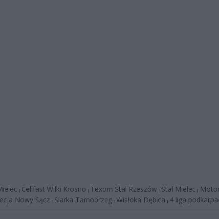
ielec
Cellfast Wilki Krosno
Texom Stal Rzeszów
Stal Mielec
Motor
|
|
|
|
ecja Nowy Sącz
Siarka Tarnobrzeg
Wisłoka Dębica
4 liga podkarpa
|
|
|