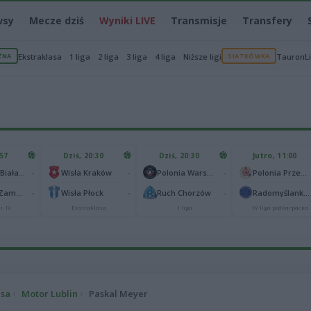
wsy
Mecze dziś
Wyniki LIVE
Transmisje
Transfery
ŻNA
Ekstraklasa
1 liga
2 liga
3 liga
4 liga
Niższe ligi
SIATKÓWKA
TauronL
:57
Dziś, 20:30
Dziś, 20:30
Jutro, 11:00
-
-
-
Podlasie Biała Podlaska
Wisła Kraków
Polonia Warszawa
Polonia Przemyśl
-
-
-
Hetman Zamość
Wisła Płock
Ruch Chorzów
Radomyślanka Radomyśl Wielki
r. IV
Ekstraklasa
I liga
IV liga podkarpacka
asa
Motor Lublin
Paskal Meyer