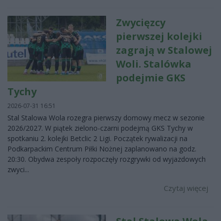
Zwycięzcy
pierwszej kolejki
zagrają w Stalowej
Woli. Stalówka
podejmie GKS
Tychy
2026-07-31 16:51
Stal Stalowa Wola rozegra pierwszy domowy mecz w sezonie
2026/2027. W piątek zielono-czarni podejmą GKS Tychy w
spotkaniu 2. kolejki Betclic 2 Ligi. Początek rywalizacji na
Podkarpackim Centrum Piłki Nożnej zaplanowano na godz.
20:30. Obydwa zespoły rozpoczęły rozgrywki od wyjazdowych
zwyci...
Czytaj więcej