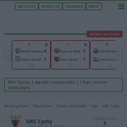
MECZE DZIŚ
WYNIKI LIVE
TRANSMISJE
NEWSY
WYNIKI NA ŻYWO
U
72'
71'
73'
2
0
2
1
Chełmianka Chełm
Miedź Legnica
Puszcza Niepołomice
Stal Mielec
‹
›
0
1
1
0
Sokół Kolbuszowa Dolna
Pogoń Grodzisk Mazowiecki
Odra Opole
Stal Rzeszów
I liga
I liga
I liga
GKS Tychy | wyniki i statystyki | I liga (sezon
2020/2021)
Strona główna
Piłka nożna
Tabele / statystyki
I liga
GKS Tychy
AKTUALNE MIEJSCE
GKS Tychy
3.
I LIGA · SEZON 2020/2021