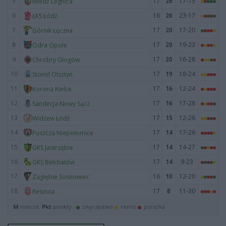
5
17
26
17-15
Miedź Legnica
6
16
26
23-17
ŁKS Łódź
7
17
20
17-20
Górnik Łęczna
8
17
20
19-23
Odra Opole
9
17
20
16-28
Chrobry Głogów
10
17
19
18-24
Stomil Olsztyn
11
17
16
12-24
Korona Kielce
12
17
16
17-28
Sandecja Nowy Sącz
13
17
15
12-26
Widzew Łódź
14
17
14
17-26
Puszcza Niepołomice
15
17
14
14-27
GKS Jastrzębie
16
17
14
9-23
GKS Bełchatów
17
16
10
12-20
Zagłębie Sosnowiec
18
17
8
11-30
Resovia
M
mecze,
Pkt
punkty ·
zwycięstwo
remis
porażka