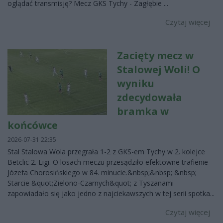
oglądać transmisję? Mecz GKS Tychy - Zagłębie ...
Czytaj więcej
Zacięty mecz w
Stalowej Woli! O
wyniku
zdecydowała
bramka w
końcówce
2026-07-31 22:35
Stal Stalowa Wola przegrała 1-2 z GKS-em Tychy w 2. kolejce
Betclic 2. Ligi. O losach meczu przesądziło efektowne trafienie
Józefa Chorosińskiego w 84. minucie.&nbsp;&nbsp; &nbsp;
Starcie &quot;Zielono-Czarnych&quot; z Tyszanami
zapowiadało się jako jedno z najciekawszych w tej serii spotka...
Czytaj więcej