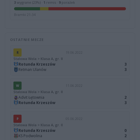
3
wygrane (23%) ·
1
remis ·
9
porażek
Bramki 21-34
OSTATNIE MECZE
R
19.06.2022
Stalowa Wola > Klasa A, gr. II
Rotunda Krzeszów
3
Retman Ulanów
3
W
11.06.2022
Stalowa Wola > Klasa A, gr. II
Advit Łętownia
2
Rotunda Krzeszów
3
P
05.06.2022
Stalowa Wola > Klasa A, gr. II
Rotunda Krzeszów
0
KS Podwolina
2