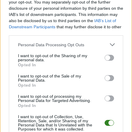
your opt-out. You may separately opt-out of the further
Stalowa&nbsp;Wola) do rundy wiosennej sezonu 2016/2017.
disclosure of your personal information by third parties on the
&nbsp; Piłkarze Rotundy Krzeszów w zimowym okresie
IAB’s list of downstream participants. This information may
przygotowawczym w planie mają 6 gier sparingowych. Pierwszy
also be disclosed by us to third parties on the
IAB’s List of
sparing rozegrają 18 lutego z z Wichrami Rzeczyca Długa.
Downstream Participants
that may further disclose it to other
&nbsp; Wśród kolejny...
third parties.
Czytaj więcej
Please note that this website/app uses one or more Google
Personal Data Processing Opt Outs
services and may gather and store information including but
not limited to your visit or usage behaviour. You may click to
I want to opt-out of the Sharing of my
Plan sparingów
personal data.
grant or deny consent to Google and its third-party tags to
Opted In
Rotundy Krzeszów
use your data for below specified purposes in below Google
consent section.
(lato 2016)
I want to opt-out of the Sale of my
Personal Data.
Opted In
2016-07-12 19:18
I want to opt-out of processing my
Piłkarze Rotundy Krzeszów wczoraj rozpoczęli treningi przed
Personal Data for Targeted Advertising.
Opted In
nowym sezonem. Sprawdźcie plan sparingów tej drużyny.
&nbsp; Pierwszy mecz sparingowy Rotunda Krzeszów rozegra
I want to opt-out of Collection, Use,
16 lipca z Bukową Jastkowice. &nbsp; Później zawodników z
Retention, Sale, and/or Sharing of my
Krzeszowa czekają sparingi z takimi klubami jak: Ol...
Personal Data that Is Unrelated with the
Purposes for which it was collected.