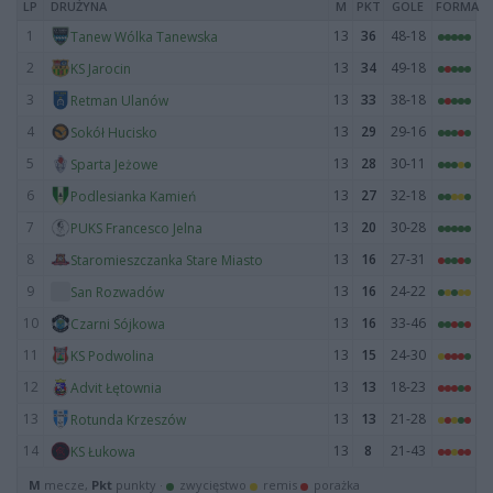
LP
DRUŻYNA
M
PKT
GOLE
FORMA
1
13
36
48-18
Tanew Wólka Tanewska
2
13
34
49-18
KS Jarocin
3
13
33
38-18
Retman Ulanów
4
13
29
29-16
Sokół Hucisko
5
13
28
30-11
Sparta Jeżowe
6
13
27
32-18
Podlesianka Kamień
7
13
20
30-28
PUKS Francesco Jelna
8
13
16
27-31
Staromieszczanka Stare Miasto
9
13
16
24-22
San Rozwadów
10
13
16
33-46
Czarni Sójkowa
11
13
15
24-30
KS Podwolina
12
13
13
18-23
Advit Łętownia
13
13
13
21-28
Rotunda Krzeszów
14
13
8
21-43
KS Łukowa
M
mecze,
Pkt
punkty ·
zwycięstwo
remis
porażka