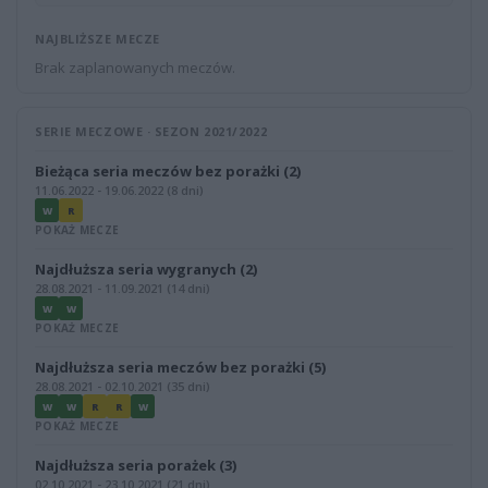
NAJBLIŻSZE MECZE
Brak zaplanowanych meczów.
SERIE MECZOWE · SEZON 2021/2022
Bieżąca seria meczów bez porażki (2)
11.06.2022 - 19.06.2022 (8 dni)
W
R
POKAŻ MECZE
Najdłuższa seria wygranych (2)
28.08.2021 - 11.09.2021 (14 dni)
W
W
POKAŻ MECZE
Najdłuższa seria meczów bez porażki (5)
28.08.2021 - 02.10.2021 (35 dni)
W
W
R
R
W
POKAŻ MECZE
Najdłuższa seria porażek (3)
02.10.2021 - 23.10.2021 (21 dni)