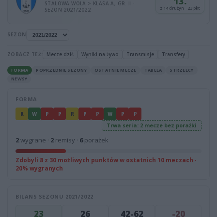
13.
STALOWA WOLA > KLASA A, GR. II ·
z 14 drużyn · 23 pkt
SEZON 2021/2022
SEZON
ZOBACZ TEŻ:
Mecze dziś
Wyniki na żywo
Transmisje
Transfery
FORMA
POPRZEDNIE SEZONY
OSTATNIE MECZE
TABELA
STRZELCY
NEWSY
FORMA
R
W
P
P
R
P
P
W
P
P
Trwa seria: 2 mecze bez porażki
2
wygrane ·
2
remisy ·
6
porażek
Zdobyli 8 z 30 możliwych punktów w ostatnich 10 meczach ·
20% wygranych
BILANS SEZONU 2021/2022
23
26
42-62
-20