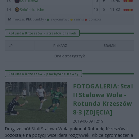
13
13
9
18-40
KS Łukowa
14
13
5
11-32
Sokół Hucisko
M
mecze,
Pkt
punkty ·
zwycięstwo
remis
porażka
Rotunda Krzeszów - strzelcy bramek
LP.
PIŁKARZ
BRAMKI
Brak statystyk
Rotunda Krzeszów - powiązane newsy
FOTOGALERIA: Stal
II Stalowa Wola -
Rotunda Krzeszów
8-3 [ZDJĘCIA]
2019-06-09 12:19
Drugi zespół Stali Stalowa Wola pokonał Rotundę Krzeszów i
pozostaje na pozycji wicelidera rozgrywek. Kibice zgromadzenia