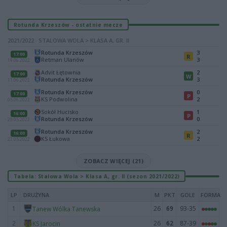
Rotunda Krzeszów - ostatnie mecze
2021/2022 · STALOWA WOLA > KLASA A, GR. II
Rotunda Krzeszów
3
17:00
R
Retman Ulanów
3
19.06.2022
Advit Łętownia
2
17:00
W
Rotunda Krzeszów
3
11.06.2022
Rotunda Krzeszów
0
17:00
P
KS Podwolina
2
05.06.2022
Sokół Hucisko
1
16:00
P
Rotunda Krzeszów
0
29.05.2022
Rotunda Krzeszów
2
16:00
R
KS Łukowa
2
22.05.2022
ZOBACZ WIĘCEJ (21)
Tabela: Stalowa Wola > Klasa A, gr. II (sezon 2021/2022)
LP
DRUŻYNA
M
PKT
GOLE
FORMA
1
26
69
93-35
Tanew Wólka Tanewska
2
26
62
87-39
KS Jarocin