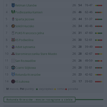
3
26
54
76-47
Retman Ulanów
4
26
46
62-46
Podlesianka Kamień
5
26
44
51-37
Sparta Jeżowe
6
26
34
40-48
Sokół Hucisko
7
26
31
47-60
PUKS Francesco Jelna
8
26
30
52-61
KS Podwolina
9
26
28
39-49
Advit Łętownia
10
26
28
42-67
Staromieszczanka Stare Miasto
11
26
26
49-59
San Rozwadów
12
26
26
55-81
Czarni Sójkowa
13
26
23
42-62
Rotunda Krzeszów
14
26
17
39-83
KS Łukowa
M
mecze,
Pkt
punkty ·
zwycięstwo
remis
porażka
Rotunda Krzeszów - mecze rozegrane u siebie