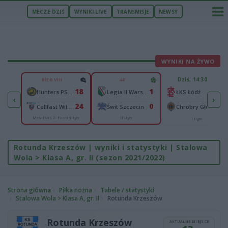
MECZE DZIŚ
WYNIKI LIVE
TRANSMISJE
NEWSY
WYNIKI NA ŻYWO
U
Dziś, 14:30
BIEG VIII
44'
2
18
1
n
-
Hunters PSŻ Poznań
Legia II Warszawa
ŁKS Łódź
‹
›
4
24
0
Wisłok Wiśniowa
-
Cellfast Wilki Krosno
Świt Szczecin
Chrobry Głogów
Metalkas 2. Ekstraliga
II liga
cka
I liga
Rotunda Krzeszów | wyniki i statystyki | Stalowa
Wola > Klasa A, gr. II (sezon 2021/2022)
Strona główna
Piłka nożna
Tabele / statystyki
Stalowa Wola > Klasa A, gr. II
Rotunda Krzeszów
Rotunda Krzeszów
AKTUALNE MIEJSCE