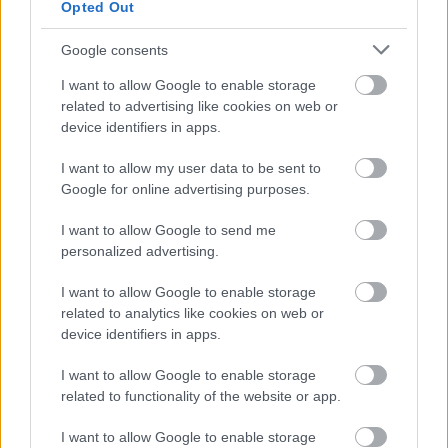
Opted Out
Czytaj więcej
Google consents
Plan sparingów
I want to allow Google to enable storage
Rotundy Krzeszów
related to advertising like cookies on web or
device identifiers in apps.
(zima 2016)
2016-01-25 12:50
I want to allow my user data to be sent to
Google for online advertising purposes.
Piłkarze Rotundy Krzeszów znają już plan przygotowań do
I want to allow Google to send me
rozgrywek klasy A1 Stalowa Wola. &nbsp; Pierwszy mecz
personalized advertising.
sparingowy A-klasowa Rotunda Krzeszów rozegra 27 lutego z
Tanwią Wólka&nbsp;Tanewska. Tydzień wcześniej czeka ich gra
I want to allow Google to enable storage
wewnątrzna. &nbsp; Kolejnymi rywalami Rotundy w sparingac...
related to analytics like cookies on web or
device identifiers in apps.
Czytaj więcej
I want to allow Google to enable storage
related to functionality of the website or app.
Rotunda Krzeszów - wszystkie powiązane newsy
I want to allow Google to enable storage