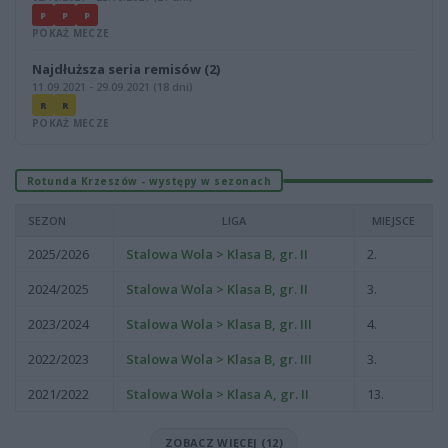
P
P
P
POKAŻ MECZE
Najdłuższa seria remisów (2)
11.09.2021 - 29.09.2021 (18 dni)
R
R
POKAŻ MECZE
Rotunda Krzeszów - występy w sezonach
SEZON
LIGA
MIEJSCE
2025/2026
Stalowa Wola > Klasa B, gr. II
2.
2024/2025
Stalowa Wola > Klasa B, gr. II
3.
2023/2024
Stalowa Wola > Klasa B, gr. III
4.
2022/2023
Stalowa Wola > Klasa B, gr. III
3.
2021/2022
Stalowa Wola > Klasa A, gr. II
13.
ZOBACZ WIĘCEJ (12)