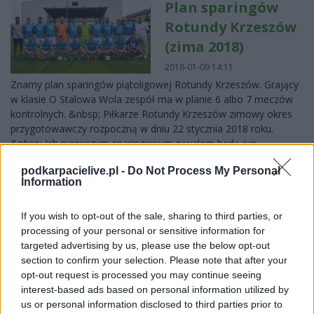
Plan sparingów
Rotundy Krzeszów
(zima 2018)
2018-01-09 14:11
Znamy plan sparingów piątoligowej Rotundy Krzeszów. Grający
w klasie O Stalowa Wola zespół ma w planie 6 albo 7 meczów
kontrolnych. &nbsp; Piłkarze Rotundy Krzeszów zimowy okres
przygotowawczy rozpoczną w dniu 22 stycznia 2018 roku.
&nbsp; Ich pierwszym sparingowym rywalem będą jun...
Czytaj więcej
podkarpacielive.pl -
Do Not Process My Personal
Information
Plan sparingów
If you wish to opt-out of the sale, sharing to third parties, or
processing of your personal or sensitive information for
Rotundy Krzeszów
targeted advertising by us, please use the below opt-out
(zima 2017)
section to confirm your selection. Please note that after your
opt-out request is processed you may continue seeing
2016-12-13 12:43
interest-based ads based on personal information utilized by
us or personal information disclosed to third parties prior to
Plan przygotowań Rotuny Krzeszów (klasa A1