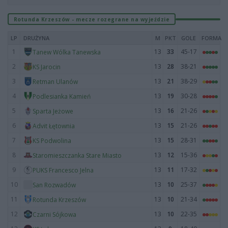
Rotunda Krzeszów - mecze rozegrane na wyjeździe
LP
DRUŻYNA
M
PKT
GOLE
FORMA
1
13
33
45-17
Tanew Wólka Tanewska
2
13
28
38-21
KS Jarocin
3
13
21
38-29
Retman Ulanów
4
13
19
30-28
Podlesianka Kamień
5
13
16
21-26
Sparta Jeżowe
6
13
15
21-26
Advit Łętownia
7
13
15
28-31
KS Podwolina
8
13
12
15-36
Staromieszczanka Stare Miasto
9
13
11
17-32
PUKS Francesco Jelna
10
13
10
25-37
San Rozwadów
11
13
10
21-34
Rotunda Krzeszów
12
13
10
22-35
Czarni Sójkowa