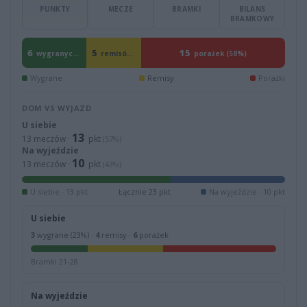
PUNKTY
MECZE
BRAMKI
BILANS
BRAMKOWY
6
5
15
wygranych (23%)
remisów (19%)
porażek (58%)
Wygrane
Remisy
Porażki
DOM VS WYJAZD
U siebie
13
13 meczów ·
pkt
(57%)
Na wyjeździe
10
13 meczów ·
pkt
(43%)
U siebie · 13 pkt
Łącznie 23 pkt
Na wyjeździe · 10 pkt
U siebie
3
wygrane (23%) ·
4
remisy ·
6
porażek
Bramki 21-28
Na wyjeździe