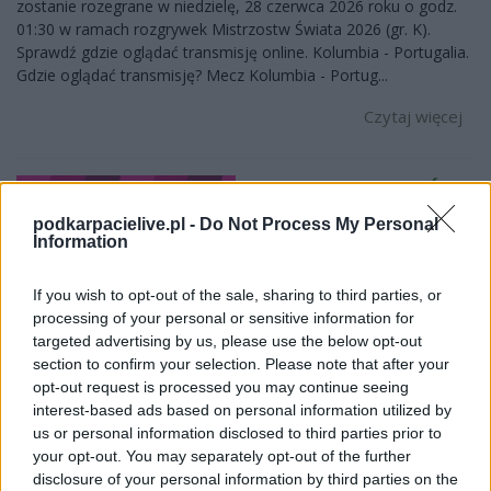
zostanie rozegrane w niedzielę, 28 czerwca 2026 roku o godz.
01:30 w ramach rozgrywek Mistrzostw Świata 2026 (gr. K).
Sprawdź gdzie oglądać transmisję online. Kolumbia - Portugalia.
Gdzie oglądać transmisję? Mecz Kolumbia - Portug...
Czytaj więcej
Promocja na MŚ
2026. 350 PLN za
podkarpacielive.pl -
Do Not Process My Personal
Information
gola w meczu
Kolumbia -
If you wish to opt-out of the sale, sharing to third parties, or
Portugalia
processing of your personal or sensitive information for
targeted advertising by us, please use the below opt-out
2026-06-27 23:43
section to confirm your selection. Please note that after your
W nocy z 27 na 28 czerwca Kolumbia zmierzy się z Portugalią w
opt-out request is processed you may continue seeing
kolejnym meczu piłkarskich Mistrzostw Świata 2026. Superbet
interest-based ads based on personal information utilized by
przygotował z tej okazji specjalną promocję dla nowych graczy.
us or personal information disclosed to third parties prior to
Wystarczy postawić pierwszy kupon na gola jednej z drużyn, aby
your opt-out. You may separately opt-out of the further
zagrać o bonus 350 PLN. By powalczyć o 3...
disclosure of your personal information by third parties on the