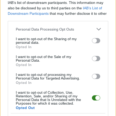
IAB’s list of downstream participants. This information may
Czytaj więcej
also be disclosed by us to third parties on the
IAB’s List of
Downstream Participants
that may further disclose it to other
third parties.
Kolumbia - DR
Konga transmisja
Please note that this website/app uses one or more Google
Personal Data Processing Opt Outs
services and may gather and store information including but
na żywo. Gdzie
not limited to your visit or usage behaviour. You may click to
I want to opt-out of the Sharing of my
oglądać?
personal data.
grant or deny consent to Google and its third-party tags to
Opted In
(24.06.2026)
use your data for below specified purposes in below Google
consent section.
I want to opt-out of the Sale of my
2026-06-22 23:05
Personal Data.
Transmisja na żywo z meczu Kolumbia - DR Konga. Spotkanie
Opted In
zostanie rozegrane w środę, 24 czerwca 2026 roku o godz.
04:00 w ramach rozgrywek Mistrzostw Świata 2026 (gr. K).
I want to opt-out of processing my
Personal Data for Targeted Advertising.
Sprawdź gdzie oglądać transmisję online. Kolumbia - DR Konga.
Opted In
Gdzie oglądać transmisję? Mecz Kolumbia - DR Konga będ...
I want to opt-out of Collection, Use,
Czytaj więcej
Retention, Sale, and/or Sharing of my
Personal Data that Is Unrelated with the
Purposes for which it was collected.
Opted Out
Uzbekistan -