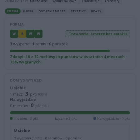
ZOBACZ TEŻ:
Mecze dziś
Wyniki na żywo
Transmisje
Transfery
FORMA
KADRA
OSTATNIE MECZE
STRZELCY
NEWSY
FORMA
Trwa seria: 4 mecze bez porażki
W
R
W
W
3
wygrane ·
1
remis ·
0
porażek
Zdobyli 10 z 12 możliwych punktów w ostatnich 4 meczach ·
75% wygranych
DOM VS WYJAZD
U siebie
3
1 mecz ·
pkt
(100%)
Na wyjeździe
0
0 meczów ·
pkt
(0%)
U siebie · 3 pkt
Łącznie 3 pkt
Na wyjeździe · 0 pkt
U siebie
1
wygrana (100%) ·
0
remisów ·
0
porażek