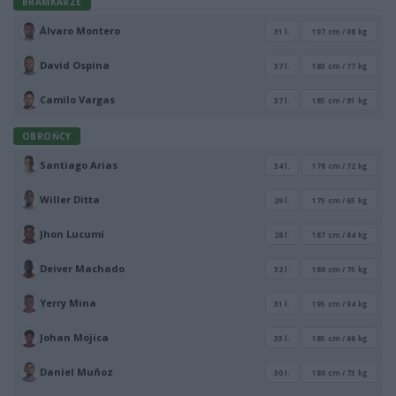
BRAMKARZE
Álvaro Montero
31 l.
197 cm / 98 kg
David Ospina
37 l.
183 cm / 77 kg
Camilo Vargas
37 l.
185 cm / 81 kg
OBROŃCY
Santiago Arias
34 l.
178 cm / 72 kg
Willer Ditta
29 l.
175 cm / 65 kg
Jhon Lucumí
28 l.
187 cm / 84 kg
Deiver Machado
32 l.
180 cm / 75 kg
Yerry Mina
31 l.
195 cm / 94 kg
Johan Mojica
33 l.
185 cm / 66 kg
Daniel Muñoz
30 l.
180 cm / 73 kg