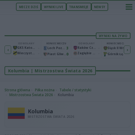
MECZE DZIŚ
WYNIKI LIVE
TRANSMISJE
NEWSY
WYNIKI NA ŻYWO
ECZU
ODWOŁANY
KONIEC MECZU
ODWOŁANY
KONIEC MECZU
1
GKS Katowice
-
3
Raków Częstochowa
-
2
Bruk-Bet Termalica Nieciecza
Lech Poznań
Śląsk II Wrocław
‹
›
Wieczysta Kraków
-
Zagłębie Lubin
-
2
0
0
Warta Poznań
Piast Gliwice
Górnik Łęczna
Kolumbia | Mistrzostwa Świata 2026
Strona główna
Piłka nożna
Tabele / statystyki
Mistrzostwa Świata 2026
Kolumbia
Kolumbia
MISTRZOSTWA ŚWIATA 2026