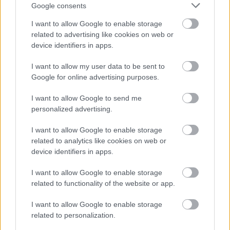
Kolumbia
Google consents
transmisja na
I want to allow Google to enable storage
żywo. Gdzie
related to advertising like cookies on web or
device identifiers in apps.
oglądać?
(18.06.2026)
I want to allow my user data to be sent to
Google for online advertising purposes.
2026-06-16 22:07
Uzbekistan - Kolumbia na żywo w internecie - sprawdź
I want to allow Google to send me
transmisję. Spotkanie zostanie rozegrane w czwartek, 18
personalized advertising.
czerwca 2026 roku o godz. 04:00 (Mistrzostwa Świata 2026 (gr.
K)). Uzbekistan - Kolumbia. Gdzie oglądać transmisję? Mecz
I want to allow Google to enable storage
Uzbekistan - Kolumbia będzie można oglądać na żywo w int...
related to analytics like cookies on web or
device identifiers in apps.
Czytaj więcej
I want to allow Google to enable storage
related to functionality of the website or app.
Kolumbia - wszystkie powiązane newsy
I want to allow Google to enable storage
related to personalization.