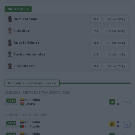
NAPASTNICY
Jhon Córdoba
33 l.
188 cm / 85 kg
Luis Díaz
29 l.
178 cm / 65 kg
Andrés Gómez
23 l.
171 cm / 61 kg
Cucho Hernández
27 l.
175 cm / 73 kg
Luis Suárez
28 l.
185 cm / 74 kg
Kolumbia - ostatnie mecze
2025/2026 · MISTRZOSTWA ŚWIATA 2026
Kolumbia
1
03:30
W
TV
Ghana
0
04.07.2026
2025/2026 · GR. K - MŚ 2026
Kolumbia
0
01:30
R
TV
Portugalia
0
28.06.2026
Kolumbia
1
04:00