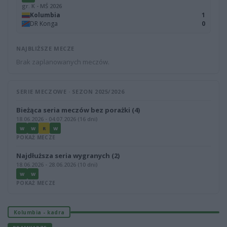
gr. K - MŚ 2026
Kolumbia
1
DR Konga
0
NAJBLIŻSZE MECZE
Brak zaplanowanych meczów.
SERIE MECZOWE · SEZON 2025/2026
Bieżąca seria meczów bez porażki (4)
18.06.2026 - 04.07.2026 (16 dni)
W
W
R
W
POKAŻ MECZE
Najdłuższa seria wygranych (2)
18.06.2026 - 28.06.2026 (10 dni)
W
W
POKAŻ MECZE
Kolumbia - kadra