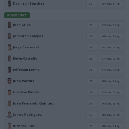
Davinson Sánchez
30 l.
187 cm / 81 kg
POMOCNICY
Jhon Arias
28 l.
170 cm / 77 kg
Jaminton Campaz
26 l.
165 cm / 69 kg
Jorge Carrascal
28 l.
180 cm / 75 kg
Kevin Castaño
25 l.
177 cm / 73 kg
Jefferson Lerma
31 l.
179 cm / 70 kg
Juan Portilla
27 l.
185 cm / 80 kg
Gustavo Puerta
23 l.
172 cm / 73 kg
Juan Fernando Quintero
33 l.
168 cm / 63 kg
James Rodríguez
35 l.
180 cm / 75 kg
Richard Ríos
26 l.
185 cm / 74 kg