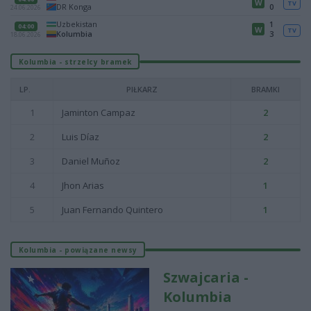
W
TV
DR Konga
0
24.06.2026
Uzbekistan
1
04:00
W
TV
Kolumbia
3
18.06.2026
Kolumbia - strzelcy bramek
LP.
PIŁKARZ
BRAMKI
1
Jaminton Campaz
2
2
Luis Díaz
2
3
Daniel Muñoz
2
4
Jhon Arias
1
5
Juan Fernando Quintero
1
Kolumbia - powiązane newsy
Szwajcaria -
Kolumbia