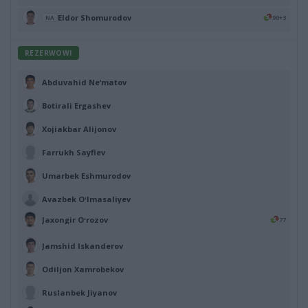
Eldor Shomurodov
90+3
NA
REZERWOWI
Abduvahid Neʼmatov
Botirali Ergashev
Xojiakbar Alijonov
Farrukh Sayfiev
Umarbek Eshmurodov
Avazbek Oʻlmasaliyev
Jaxongir Oʻrozov
77
Jamshid Iskanderov
Odiljon Xamrobekov
Ruslanbek Jiyanov