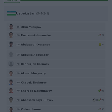
SKŁADY
Uzbekistan
(3-4-2-1)
Utkir Yusupov
BR
Rustam Ashurmatov
77
OB
Abduqodir Xusanov
34
OB
Abdulla Abdullaev
OB
Behruzjon Karimov
PO
Akmal Mozgovoy
PO
Otabek Shukurov
PO
Sherzod Nasrullayev
46
PO
Abbosbek Fayzullayev
60
77
PO
Oston Urunov
46
PO