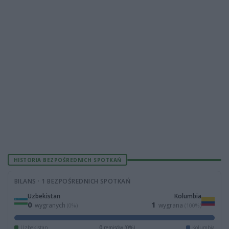
HISTORIA BEZPOŚREDNICH SPOTKAŃ
BILANS · 1 BEZPOŚREDNICH SPOTKAŃ
Uzbekistan
Kolumbia
0
1
wygranych
wygrana
(0%)
(100%)
Uzbekistan
0
remisów (0%)
Kolumbia