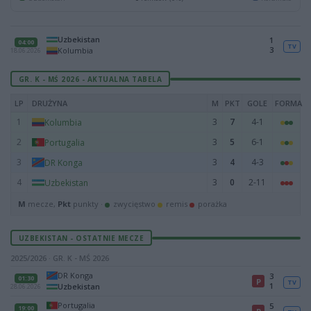
Uzbekistan
1
04:00
TV
3
Kolumbia
18.06.2026
GR. K - MŚ 2026 - AKTUALNA TABELA
LP
DRUŻYNA
M
PKT
GOLE
FORMA
1
3
7
4-1
Kolumbia
2
3
5
6-1
Portugalia
3
3
4
4-3
DR Konga
4
3
0
2-11
Uzbekistan
M
mecze,
Pkt
punkty ·
zwycięstwo
remis
porażka
UZBEKISTAN - OSTATNIE MECZE
2025/2026 · GR. K - MŚ 2026
DR Konga
3
01:30
P
TV
1
Uzbekistan
28.06.2026
Portugalia
5
19:00