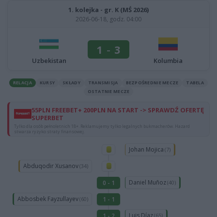
1. kolejka - gr. K (MŚ 2026)
2026-06-18, godz. 04:00
1
-
3
Uzbekistan
Kolumbia
RELACJA
KURSY
SKŁADY
TRANSMISJA
BEZPOŚREDNIE MECZE
TABELA
OSTATNIE MECZE
55PLN FREEBET+ 200PLN NA START -> SPRAWDŹ OFERTĘ
SUPERBET
Tylko dla osób pełnoletnich 18+. Reklamujemy tylko legalnych bukmacherów. Hazard
stwarza ryzyko straty finansowej.
Johan Mojica
(7)
Abduqodir Xusanov
(34)
Daniel Muñoz
0 - 1
(40)
Abbosbek Fayzullayev
1 - 1
(60)
Luis Díaz
1 - 2
(65)