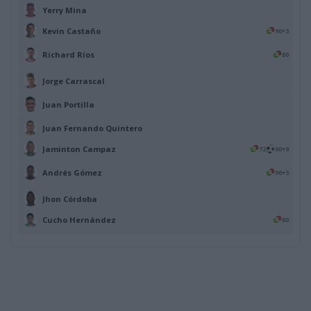
Yerry Mina
Kevin Castaño
90+3
Richard Ríos
80
Jorge Carrascal
Juan Portilla
Juan Fernando Quintero
Jaminton Campaz
72
90+9
Andrés Gómez
90+3
Jhon Córdoba
Cucho Hernández
80