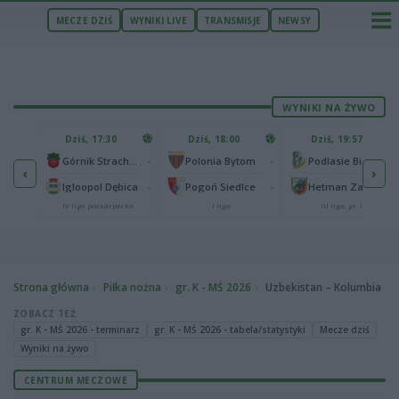
MECZE DZIŚ
WYNIKI LIVE
TRANSMISJE
NEWSY
WYNIKI NA ŻYWO
U
Dziś, 17:30
Dziś, 18:00
Dziś, 19:57
65
lonia Bydgoszcz
-
-
-
Górnik Strachocina
Polonia Bytom
Podlasie Biała Podlaska
‹
›
25
-
-
-
Igloopol Dębica
Pogoń Siedlce
Hetman Zamość
aliga
IV liga podkarpacka
I liga
III liga, gr. IV
Strona główna
Piłka nożna
gr. K - MŚ 2026
Uzbekistan – Kolumbia
ZOBACZ TEŻ
gr. K - MŚ 2026 - terminarz
gr. K - MŚ 2026 - tabela/statystyki
Mecze dziś
Wyniki na żywo
CENTRUM MECZOWE