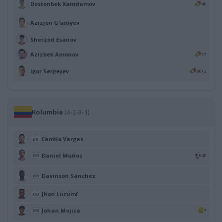
Dostonbek Xamdamov
46
Azizjon Gʻaniyev
Sherzod Esanov
Azizbek Amonov
77
Igor Sergeyev
90+3
Kolumbia
(4-2-3-1)
Camilo Vargas
BR
Daniel Muñoz
40
OB
Davinson Sánchez
OB
Jhon Lucumí
OB
Johan Mojica
7
OB