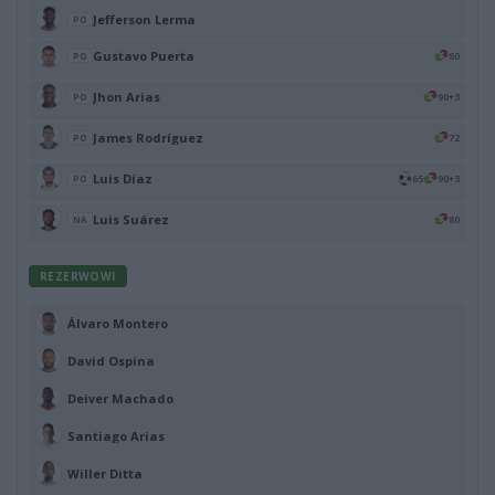
Jefferson Lerma
PO
Gustavo Puerta
80
PO
Jhon Arias
90+3
PO
James Rodríguez
72
PO
Luis Díaz
65
90+3
PO
Luis Suárez
80
NA
REZERWOWI
Álvaro Montero
David Ospina
Deiver Machado
Santiago Arias
Willer Ditta