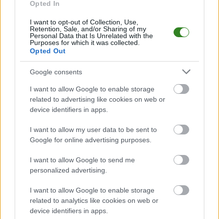
PodkarpacieLive.pl to największa baza
meczów lokalnych drużyn
Opted In
piłkarskich
w województwie. Sprawdź nasze relacje, śledź ulubioną ligę i
bądź na bieżąco z wydarzeniami z boisk!
I want to opt-out of Collection, Use,
Retention, Sale, and/or Sharing of my
Analiza przed meczem: Uzbekistan vs Kolumbia
Personal Data that Is Unrelated with the
Purposes for which it was collected.
Mecz
Uzbekistan - Kolumbia
odbędzie się w ramach 1. kolejki - gr. K
Opted Out
(MŚ 2026). Spotkanie zostanie rozegrane w dniu 18 czerwca 2026.
Początek meczu o godz. 04:00.
Google consents
Uzbekistan
oraz
Kolumbia
zmierzą się w fazie grupowej gr. K - MŚ
2026. Poniżej znajdziesz aktualną tabelę grupy oraz ostatnie mecze obu
I want to allow Google to enable storage
reprezentacji.
related to advertising like cookies on web or
device identifiers in apps.
gr. K - MŚ 2026 - sytuacja w tabeli
Przed meczami 1. kolejki - gr. K (MŚ 2026) gospodarze (Uzbekistan)
I want to allow my user data to be sent to
zajmują
4. miejsce
w tabeli. Goście (Kolumbia) plasują się na
1. miejscu.
Google for online advertising purposes.
Poniżej znajdziesz także ostatnie mecze obu drużyn oraz statystyki
bramkowe.
I want to allow Google to send me
personalized advertising.
Uzbekistan vs. Kolumbia - relacja, wynik na żywo, transmisja
Wynik meczu Uzbekistan - Kolumbia znajdziesz na naszej stronie zaraz po
I want to allow Google to enable storage
jego zakończeniu. Jeżeli szukasz informacji meczowych, zajrzyj tutaj:
related to analytics like cookies on web or
Uzbekistan vs. Kolumbia - wynik, składy, strzelcy
device identifiers in apps.
Jeżeli w internecie lub TV dostępna jest
transmisja na żywo z meczu