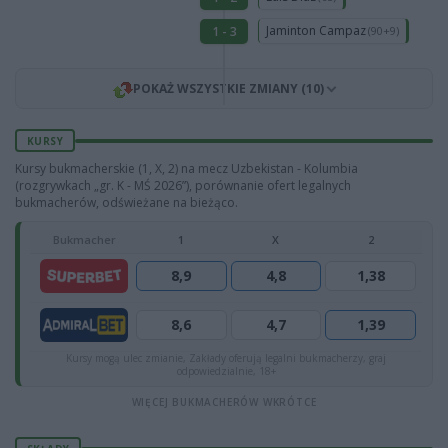
Jaminton Campaz
1 - 3
(90+9)
POKAŻ WSZYSTKIE ZMIANY (10)
KURSY
Kursy bukmacherskie (1, X, 2) na mecz Uzbekistan - Kolumbia
(rozgrywkach „gr. K - MŚ 2026”), porównanie ofert legalnych
bukmacherów, odświeżane na bieżąco.
Bukmacher
1
X
2
8,9
4,8
1,38
8,6
4,7
1,39
Kursy mogą ulec zmianie, Zakłady oferują legalni bukmacherzy, graj
odpowiedzialnie, 18+
WIĘCEJ BUKMACHERÓW WKRÓTCE