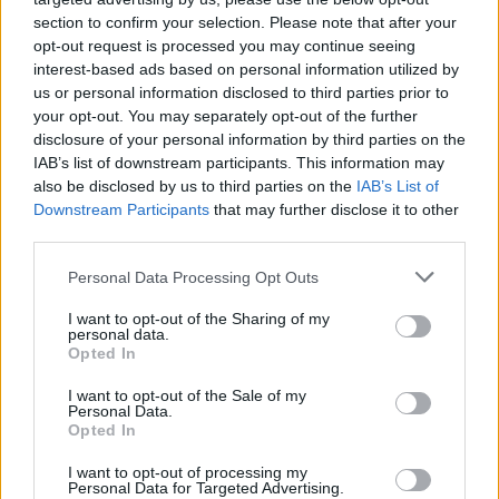
ramach gr. K - MŚ 2026 (1. kolejki - gr. K (MŚ 2026)).
section to confirm your selection. Please note that after your
Na stronie
PodkarpacieLive.pl
znajdziesz
wynik meczu, strzelców
opt-out request is processed you may continue seeing
bramek, kartki, składy, statystyki i informacje o przebiegu
interest-based ads based on personal information utilized by
spotkania
. To kompletne źródło danych dla kibiców i pasjonatów
us or personal information disclosed to third parties prior to
lokalnej piłki nożnej. Jeżeli aktualnie nie widzisz tutaj danych z pewnością
your opt-out. You may separately opt-out of the further
pracujemy nad tym żeby je uzupełnić.
disclosure of your personal information by third parties on the
Wynik meczu Uzbekistan vs Kolumbia
IAB’s list of downstream participants. This information may
also be disclosed by us to third parties on the
IAB’s List of
Po zakończeniu spotkania automatycznie publikujemy
oficjalny wynik
spotkania
, a także dane meczowe, jeśli są dostępne.
Downstream Participants
that may further disclose it to other
third parties.
Pełny harmonogram rozgrywek dostępny jest tutaj:
gr. K - MŚ 2026 -
terminarz
.
Please note that this website/app uses one or more Google
Personal Data Processing Opt Outs
Informacje o składach i strzelcach
services and may gather and store information including but
not limited to your visit or usage behaviour. You may click to
I want to opt-out of the Sharing of my
W miarę dostępności danych, publikujemy
składy wyjściowe,
personal data.
grant or deny consent to Google and its third-party tags to
rezerwowych, zmiany oraz listę strzelców bramek
. Informacje te
Opted In
aktualizujemy zależnie od poziomu ligi i dostępnych źródeł.
use your data for below specified purposes in below Google
consent section.
I want to opt-out of the Sale of my
Śledź mecze swojej drużyny
Personal Data.
Jeśli jesteś kibicem klubu Uzbekistan lub Kolumbia - zaglądaj tutaj
Opted In
częściej. Nasz serwis regularnie dostarcza informacje o
terminach
meczów, wynikach, transferach i newsach klubowych
.
I want to opt-out of processing my
Personal Data for Targeted Advertising.