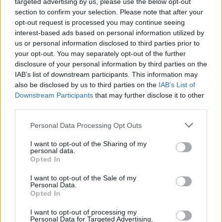
targeted advertising by us, please use the below opt-out
podkarpackiej, sprawdź również sekcję
wyniki na żywo
. Na
section to confirm your selection. Please note that after your
naszej stronie znajdziesz relacje live z meczów od Ekstraklasy
opt-out request is processed you may continue seeing
do 4 ligi. Zobacz również inne
transmisje na żywo
.
interest-based ads based on personal information utilized by
us or personal information disclosed to third parties prior to
your opt-out. You may separately opt-out of the further
Więcej o meczu:
KS
Więcej o lidze:
IV liga
Wiązownica - ŁKS Łowisko
podkarpacka
disclosure of your personal information by third parties on the
IAB’s list of downstream participants. This information may
also be disclosed by us to third parties on the
IAB’s List of
CZYTAJ TAKŻE
Downstream Participants
that may further disclose it to other
third parties.
2026-08-09 12:01
Please note that this website/app uses one or more Google
Personal Data Processing Opt Outs
Izolator Boguchwała
2026-08-09 12:55
services and may gather and store information including but
- Pogoń Leżajsk
Sześć goli w
not limited to your visit or usage behaviour. You may click to
I want to opt-out of the Sharing of my
personal data.
transmisja na żywo.
Tyczynie! Wisłok
grant or deny consent to Google and its third-party tags to
Opted In
Gdzie oglądać?
Wiśniowa ograł
use your data for below specified purposes in below Google
consent section.
(09.08.2026)
beniaminka
I want to opt-out of the Sale of my
Personal Data.
Opted In
I want to opt-out of processing my
2026-08-06 19:38
Personal Data for Targeted Advertising.