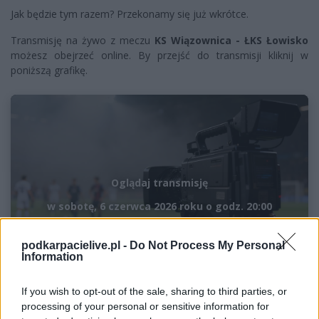
Jak będzie tym razem? Przekonamy się już wkrótce.
Transmisję na żywo z meczu
KS Wiązownica - ŁKS Łowisko
możesz obejrzeć online. By przejść do transmisji kliknij w
poniższą grafikę.
Oglądaj transmisję
w sobotę, 6 czerwca 2026 roku o godz. 20:00
podkarpacielive.pl -
Do Not Process My Personal
Information
If you wish to opt-out of the sale, sharing to third parties, or
processing of your personal or sensitive information for
Jeśli interesują Cię transmisje na żywo z meczów IV ligi