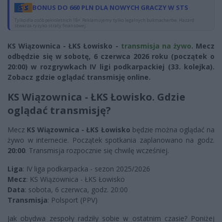
BONUS DO 660 PLN DLA NOWYCH GRACZY W STS
Tylko dla osób pełnoletnich 18+. Reklamujemy tylko legalnych bukmacherów. Hazard
stwarza ryzyko straty finansowej.
KS Wiązownica - ŁKS Łowisko -
transmisja na żywo
. Mecz
odbędzie się w sobotę, 6 czerwca 2026 roku (początek o
20:00) w rozgrywkach IV ligi podkarpackiej (33. kolejka).
Zobacz gdzie oglądać transmisję online.
KS Wiązownica - ŁKS Łowisko. Gdzie
oglądać transmisję?
Mecz
KS Wiązownica - ŁKS Łowisko
będzie można oglądać na
żywo w internecie. Początek spotkania zaplanowano na godz.
20:00
. Transmisja rozpocznie się chwilę wcześniej.
Liga
: IV liga podkarpacka - sezon 2025/2026
Mecz
: KS Wiązownica - ŁKS Łowisko
Data
: sobota, 6 czerwca, godz. 20:00
Transmisja
: Polsport (PPV)
Jak obydwa zespoły radziły sobie w ostatnim czasie? Poniżej