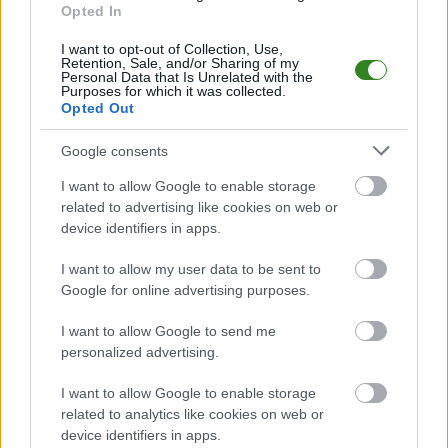
KS Wiązownica
Opted In
stawia na młodzież.
I want to opt-out of Collection, Use,
Trzech 19-latków
Retention, Sale, and/or Sharing of my
dołączyło do
Personal Data that Is Unrelated with the
Purposes for which it was collected.
czwartoligowca
Opted Out
Google consents
KOMENTARZE
I want to allow Google to enable storage
Uwaga!
related to advertising like cookies on web or
Teraz komentarze są domyślnie ukryte, aby poprawić
device identifiers in apps.
⚠
komfort korzystania z serwisu. Kliknij przycisk
„Zobacz komentarze”, aby je wyświetlić i dołączyć do
I want to allow my user data to be sent to
dyskusji.
Google for online advertising purposes.
I want to allow Google to send me
Zobacz komentarze
personalized advertising.
I want to allow Google to enable storage
related to analytics like cookies on web or
device identifiers in apps.
NASTĘPNY ARTYKUŁ