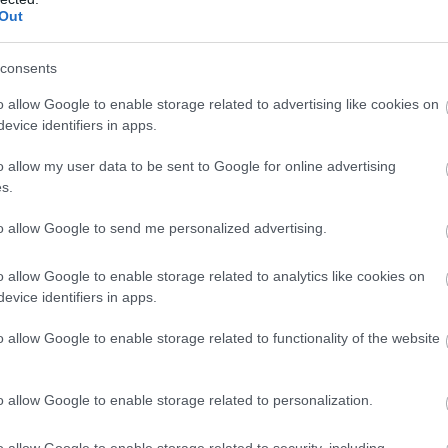
Out
consents
o allow Google to enable storage related to advertising like cookies on
evice identifiers in apps.
o allow my user data to be sent to Google for online advertising
s.
ojtyło, Łuczyk (71. Olszański), Więcek, Skupień (58. Stopyra) - Matofij
to allow Google to send me personalized advertising.
 Gołda, Majewski (80. Kwolek), Kalemba (65. Kiełbasa), Khomchenko, 
o allow Google to enable storage related to analytics like cookies on
evice identifiers in apps.
o allow Google to enable storage related to functionality of the website
o allow Google to enable storage related to personalization.
o allow Google to enable storage related to security, including