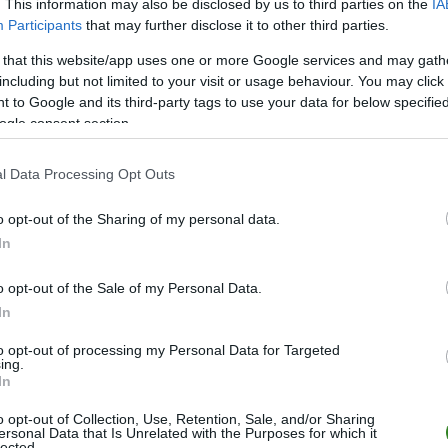
straty.
Jakub Skupień
dośrodkował z prawej flanki, a
Wiktor Łucz
. This information may also be disclosed by us to third parties on the
IA
ans na interwencję. Po pierwszej połowie przyjezdni prowadzili 3:1.
Participants
that may further disclose it to other third parties.
 that this website/app uses one or more Google services and may gath
al strzelecki. W 66. minucie
Szymon Słysz
dobił głową piłkę do pus
including but not limited to your visit or usage behaviour. You may click 
źniej na 5:1 podwyższył
Andrii Yakovlev,
który płaskim strzałem z po
 to Google and its third-party tags to use your data for below specifi
ogle consent section.
łosza Lisowskiego
i zdobył szóstego gola dla przyjezdnych. S
awła Piątka
, a ten zamknął wynik spotkania.
l Data Processing Opt Outs
o opt-out of the Sharing of my personal data.
In
o opt-out of the Sale of my Personal Data.
In
to opt-out of processing my Personal Data for Targeted
ing.
In
o opt-out of Collection, Use, Retention, Sale, and/or Sharing
ersonal Data that Is Unrelated with the Purposes for which it
lected.