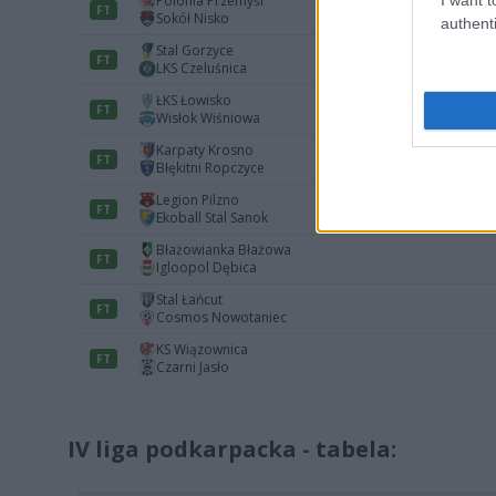
authenti
IV liga podkarpacka - tabela: