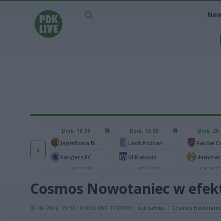
Ne
IEC MECZU
Dziś, 18:00
Dziś, 19:00
Dziś, 20
1
Ferencvaros Budapeszt
-
-
Jagiellonia Białystok
Lech Poznań
‹
0
rnik Zabrze
-
-
Rangers FC
KI Klaksvik
Hammarb
Liga Europy
Liga Europy
Liga Europy
Liga Konfe
Cosmos Nowotaniec w efekt
Stal Łańcut
Cosmos Nowotanie
03.06.2026, 21:55
|
PODOBNE TEMATY: