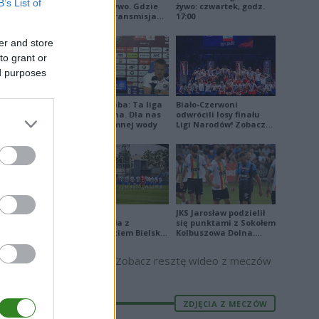
yk
celnym
B’s List of
Polski na żywo. Gdzie
żywo: czwartek, godz.
oglądać? Transmisja
17:00
TV i online (06.08.2026)
er and store
tej bramki
to grant or
la karnego
ed purposes
tal Łańcut
Damian Skiba: Ta liga
Biało-Czerwoni
jest brutalna. Dla nas
odwrócili losy finału
to kubeł zimnej wody
Ligi Narodów! Zobacz
skrót
Stal Mielec
JKS Jarosław podzielił
zremisowała z
się punktami z Sokołem
Podbeskidziem Bielsko-
Kolbuszowa Dolna.
Biała. Zobacz skrót
Zobacz skrót
Zobacz resztę wideo z meczów
ZDJĘCIA Z MECZÓW