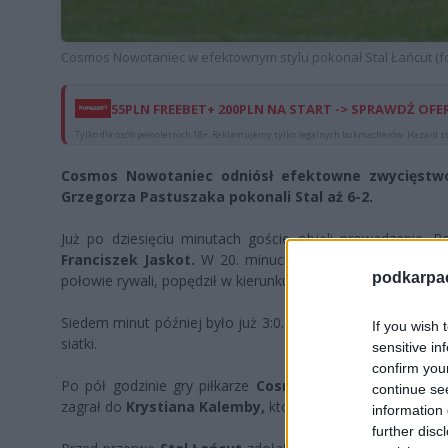
Cosmos Nowotaniec w efektownym stylu pokonał Stal Łańcut (fo
55PLN FREEBET+ 200PLN NA START -> SPRAWDŹ OFE
Tylko dla osób pełnoletnich 18+. Reklamujemy tylko legalnych bukmacherów. Hazard st
Cosmos Nowotaniec odniósł efektowne zwycięstwo 
Grzegorza Pastuszaka pokonali Stal aż 6-2.
Już po dziesięciu minutach goście objęli prowadzenie. 
Franciszek Jaskot.
W 20. minucie podopieczni
Grzegor
podkarpaci
połowie rywali, popędził w kierunku bramki i płaskim strz
Siedem minut później było już 3:0.
Jhonier Villamoro Bec
If you wish 
siatki.
sensitive in
confirm you
Po pół godzinie gry piłkarze
Cosmosu Nowotaniec
miel
continue se
zagrał do
Krystiana Kalemby,
który miał przed sobą pustą
information 
further disc