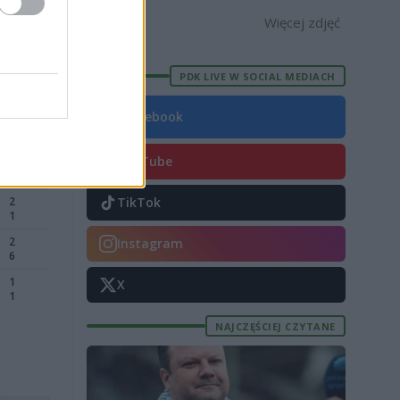
Więcej zdjęć
PDK LIVE W SOCIAL MEDIACH
Facebook
YouTube
TikTok
Instagram
X
NAJCZĘŚCIEJ CZYTANE