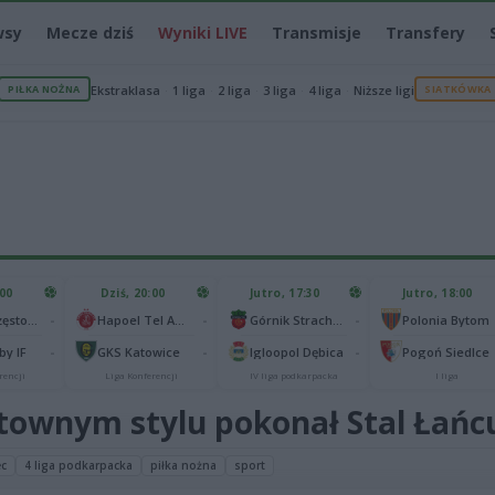
wsy
Mecze dziś
Wyniki LIVE
Transmisje
Transfery
PIŁKA NOŻNA
Ekstraklasa
1 liga
2 liga
3 liga
4 liga
Niższe ligi
SIATKÓWKA
:00
Dziś, 20:00
Jutro, 17:30
Jutro, 18:00
-
-
-
Raków Częstochowa
Hapoel Tel Awiw
Górnik Strachocina
Polonia Bytom
-
-
-
y IF
GKS Katowice
Igloopol Dębica
Pogoń Siedlce
rencji
Liga Konferencji
IV liga podkarpacka
I liga
ownym stylu pokonał Stal Łańc
c
4 liga podkarpacka
piłka nożna
sport