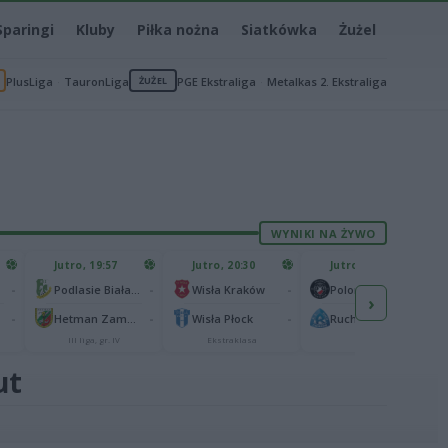
Sparingi
Kluby
Piłka nożna
Siatkówka
Żużel
PlusLiga
TauronLiga
ŻUŻEL
PGE Ekstraliga
Metalkas 2. Ekstraliga
WYNIKI NA ŻYWO
Jutro, 19:57
Jutro, 20:30
Jutro, 20:30
-
-
-
-
Podlasie Biała Podlaska
Wisła Kraków
Polonia Warszawa
›
-
-
-
-
Hetman Zamość
Wisła Płock
Ruch Chorzów
III liga, gr. IV
Ekstraklasa
I liga
ut