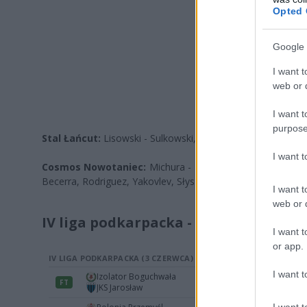
Opted 
Google 
I want t
web or d
I want t
purpose
Stal Łańcut:
Lisowski - Sulkowski, Sitek, Jaskot, Cwynar - W
I want 
Cosmos Nowotaniec:
Michura - Hostaniol (59. Pirnach),
Becerra, Rodriguez, Yakovlev, Słysz (74. Yatsyna)
I want t
web or d
IV liga podkarpacka - 32. kolejka:
I want t
or app.
I want t
I want t