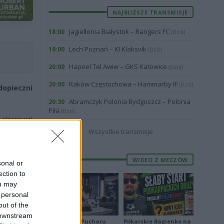
NAJBLIŻSZE TRANSMISJE
Jagiellonia Białystok – Rangers FC
18:00
(Dziś)
Lech Poznań – KI Klaksvik
19:00
(Dziś)
Hapoel Tel Awiw – GKS Katowice
20:00
(Dziś)
Raków Częstochowa – Hammarby IF
20:00
(Dziś)
dopieczni
Abramczyk Polonia Bydgoszcz – Polonia
20:30
Piła
(Dziś)
 skierował
bolówkę na
Wszystkie transmisje
WIDEO Z MECZÓW
ł piłkę do
sonal or
ection to
ou may
o Becerra
 personal
out of the
 downstream
Losowanie Pucharu
Piłkarskie Bagienko na