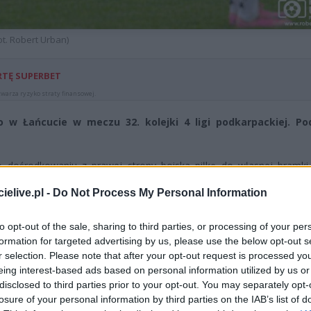
t. Robert Urban)
RTĘ SUPERBET
warza ryzyko straty finansowej.
w Łańcucie w meczu 32. kolejki 4 ligi podkarpackiej. Po
Po dośrodkowaniu z prawej strony boiska piłkę do własnej bramki
za Pastuszaka
prowadzili już 2:0.
Krystian Kalemba
przejął fut
elive.pl -
Do Not Process My Personal Information
ałem pokonał Miłosza Lisowskiego.
erra
wykorzystał prostopadłe podanie i uderzeniem po ziemi skierowa
to opt-out of the sale, sharing to third parties, or processing of your per
formation for targeted advertising by us, please use the below opt-out s
r selection. Please note that after your opt-out request is processed y
i kolejną okazję do podwyższenia prowadzenia.
Jhonier Villamor
eing interest-based ads based on personal information utilized by us or
 bramkę, jednak pod presją obrońcy uderzył niecelnie.
disclosed to third parties prior to your opt-out. You may separately opt-
losure of your personal information by third parties on the IAB’s list of