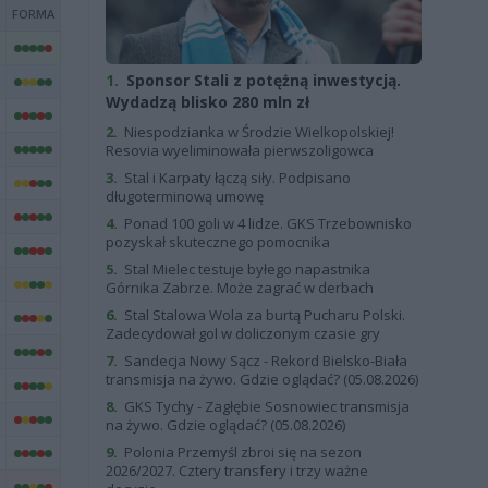
1.
Sponsor Stali z potężną inwestycją.
Wydadzą blisko 280 mln zł
2.
Niespodzianka w Środzie Wielkopolskiej!
Resovia wyeliminowała pierwszoligowca
3.
Stal i Karpaty łączą siły. Podpisano
długoterminową umowę
4.
Ponad 100 goli w 4 lidze. GKS Trzebownisko
pozyskał skutecznego pomocnika
5.
Stal Mielec testuje byłego napastnika
Górnika Zabrze. Może zagrać w derbach
6.
Stal Stalowa Wola za burtą Pucharu Polski.
Zadecydował gol w doliczonym czasie gry
7.
Sandecja Nowy Sącz - Rekord Bielsko-Biała
transmisja na żywo. Gdzie oglądać? (05.08.2026)
8.
GKS Tychy - Zagłębie Sosnowiec transmisja
na żywo. Gdzie oglądać? (05.08.2026)
9.
Polonia Przemyśl zbroi się na sezon
2026/2027. Cztery transfery i trzy ważne