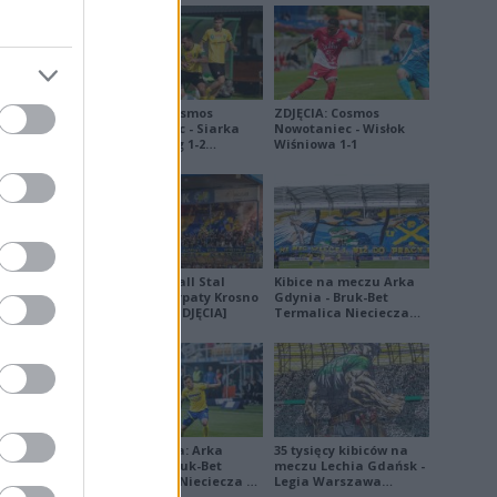
ZDJĘCIA: Cosmos
ZDJĘCIA: Cosmos
Nowotaniec - Siarka
Nowotaniec - Wisłok
Tarnobrzeg 1-2
Wiśniowa 1-1
[PUCHAR POLSKI]
, Piątek
Roslyakov,
Derby Ekoball Stal
Kibice na meczu Arka
Sanok - Karpaty Krosno
Gdynia - Bruk-Bet
na remis [ZDJĘCIA]
Termalica Nieciecza
[ZDJĘCIA]
Ekstraklasa: Arka
35 tysięcy kibiców na
Gdynia - Bruk-Bet
meczu Lechia Gdańsk -
Termalica Nieciecza 2-
Legia Warszawa
3 [ZDJĘCIA]
[OPRAWA, ZDJĘCIA]