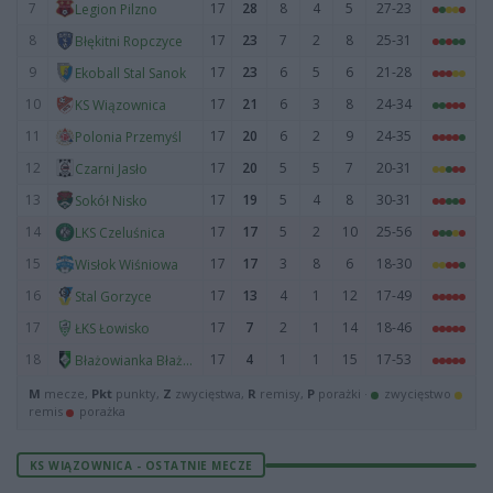
7
17
28
8
4
5
27-23
Legion Pilzno
8
17
23
7
2
8
25-31
Błękitni Ropczyce
9
17
23
6
5
6
21-28
Ekoball Stal Sanok
10
17
21
6
3
8
24-34
KS Wiązownica
11
17
20
6
2
9
24-35
Polonia Przemyśl
12
17
20
5
5
7
20-31
Czarni Jasło
13
17
19
5
4
8
30-31
Sokół Nisko
14
17
17
5
2
10
25-56
LKS Czeluśnica
15
17
17
3
8
6
18-30
Wisłok Wiśniowa
16
17
13
4
1
12
17-49
Stal Gorzyce
17
17
7
2
1
14
18-46
ŁKS Łowisko
18
17
4
1
1
15
17-53
Błażowianka Błażowa
M
mecze,
Pkt
punkty,
Z
zwycięstwa,
R
remisy,
P
porażki ·
zwycięstwo
remis
porażka
KS WIĄZOWNICA - OSTATNIE MECZE