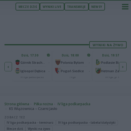
MECZE DZIŚ
WYNIKI LIVE
TRANSMISJE
NEWSY
WYNIKI NA ŻYWO
U
Dziś, 17:30
Dziś, 18:00
Dziś, 19:57
65
lonia Bydgoszcz
-
-
-
Górnik Strachocina
Polonia Bytom
Podlasie Biała Podlaska
‹
›
25
-
-
-
Igloopol Dębica
Pogoń Siedlce
Hetman Zamość
aliga
IV liga podkarpacka
I liga
III liga, gr. IV
Strona główna
Piłka nożna
IV liga podkarpacka
KS Wiązownica – Czarni Jasło
ZOBACZ TEŻ
IV liga podkarpacka - terminarz
IV liga podkarpacka - tabela/statystyki
Mecze dziś
Wyniki na żywo