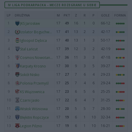
IV LIGA PODKARPACKA - MECZE ROZEGRANE U SIEBIE
LP
DRUŻYNA
M
PKT
Z
R
P
GOLE
FORMA
1
17
49
16
1
0
66-12
JKS Jarosław
2
17
41
13
2
2
42-17
Izolator Boguchwała
3
17
40
13
1
3
50-17
Igloopol Dębica
4
17
39
12
3
2
42-19
Stal Łańcut
5
17
36
11
3
3
47-18
Cosmos Nowotaniec
6
17
30
9
3
5
39-27
Karpaty Krosno
7
17
27
7
6
4
29-23
Sokół Nisko
8
17
25
7
4
6
29-24
Polonia Przemyśl
9
17
23
6
5
6
25-25
KS Wiązownica
10
17
22
6
4
7
31-25
Czarni Jasło
11
17
20
5
5
7
28-30
Wisłok Wiśniowa
12
17
19
6
1
10
32-34
Błękitni Ropczyce
13
17
19
6
1
10
16-21
Legion Pilzno