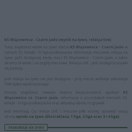
KS Wiązownica - Czarni Jasło (wynik na żywo, relacja live)
Tutaj znajdziesz wyniki na żywo meczu
KS Wiązownica - Czarni Jasło
w
ramach 32. kolejki - IV liga podkarpacka. Informacje meczowe, relacja na
żywo (jeśli dostępna), kiedy mecz KS Wiązownica - Czarni Jasło, a także
strzelcy bramek i szczegóły meczowe. Relacja LIVE - jeśli dostępna pojawi
się poniżej.
Jeśli relacja na żywo nie jest dostępna - przy meczu widnieje adnotacja
TWK (tylko wynik końcowy)
Poniżej znajdziesz również historę bezpośrednich spotkań
KS
Wiązownica vs. Czarni Jasło
, informacje o pozostałych meczach 32.
kolejki - IV liga podkarpacka oraz aktualną tabelę rozgrywek.
Jeśli interesują Cię relacje LIVE z meczów piłki nożnej, sprawdź naszą
stronę
wyniki na żywo (Ekstraklasa, 1 liga, 2 liga oraz 3 i 4 liga)
.
TRANSMISJA NA ŻYWO