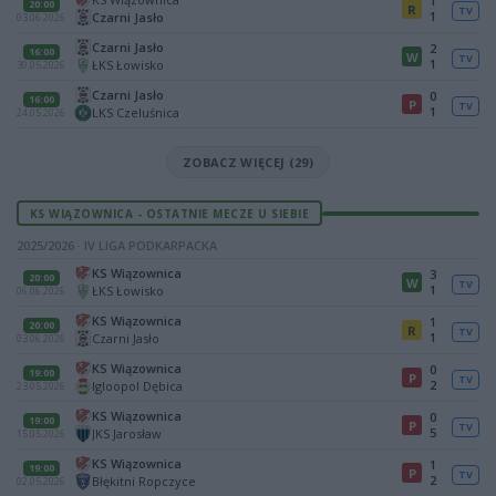
1
20:00
R
TV
1
Czarni Jasło
03.06.2026
Czarni Jasło
2
16:00
W
TV
1
ŁKS Łowisko
30.05.2026
Czarni Jasło
0
16:00
P
TV
1
LKS Czeluśnica
24.05.2026
ZOBACZ WIĘCEJ (29)
KS WIĄZOWNICA - OSTATNIE MECZE U SIEBIE
2025/2026 · IV LIGA PODKARPACKA
KS Wiązownica
3
20:00
W
TV
1
ŁKS Łowisko
06.06.2026
KS Wiązownica
1
20:00
R
TV
1
Czarni Jasło
03.06.2026
KS Wiązownica
0
19:00
P
TV
2
Igloopol Dębica
23.05.2026
KS Wiązownica
0
19:00
P
TV
5
JKS Jarosław
15.05.2026
KS Wiązownica
1
19:00
P
TV
2
Błękitni Ropczyce
02.05.2026