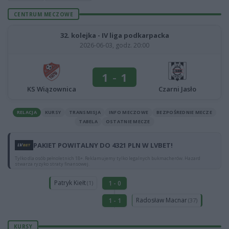
CENTRUM MECZOWE
32. kolejka - IV liga podkarpacka
2026-06-03, godz. 20:00
1
-
1
KS Wiązownica
Czarni Jasło
RELACJA
KURSY
TRANSMISJA
INFO MECZOWE
BEZPOŚREDNIE MECZE
TABELA
OSTATNIE MECZE
PAKIET POWITALNY DO 4321 PLN W LVBET!
Tylko dla osób pełnoletnich 18+. Reklamujemy tylko legalnych bukmacherów. Hazard
stwarza ryzyko straty finansowej.
Patryk Kiełt
1 - 0
(1)
Radosław Macnar
1 - 1
(37)
KURSY