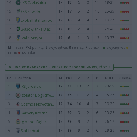
14
17
18
6
0
11
19-31
LKS Czeluśnica
15
17
17
5
2
10
25-35
ŁKS Łowisko
16
17
16
4
4
9
19-27
Ekoball Stal Sanok
17
17
10
2
4
11
28-49
Błażowianka Błażowa
18
17
6
1
3
13
13-37
Stal Gorzyce
M
mecze,
Pkt
punkty,
Z
zwycięstwa,
R
remisy,
P
porażki ·
zwycięstwo
remis
porażka
IV LIGA PODKARPACKA - MECZE ROZEGRANE NA WYJEŹDZIE
LP
DRUŻYNA
M
PKT
Z
R
P
GOLE
FORMA
1
17
41
13
2
2
43-15
JKS Jarosław
2
17
35
11
2
4
35-26
Izolator Boguchwała
3
17
34
10
4
3
39-20
Cosmos Nowotaniec
4
17
29
9
2
6
33-26
Karpaty Krosno
5
17
29
9
2
6
26-17
Igloopol Dębica
6
17
29
9
2
6
29-29
Stal Łańcut