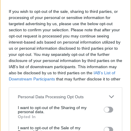
w ramach IV liga podkarpacka (32. kolejki - IV liga podkarpacka).
Na stronie
PodkarpacieLive.pl
znajdziesz
wynik meczu, strzelców
If you wish to opt-out of the sale, sharing to third parties, or
bramek, kartki, składy, statystyki i informacje o przebiegu
processing of your personal or sensitive information for
spotkania
. To kompletne źródło danych dla kibiców i pasjonatów
targeted advertising by us, please use the below opt-out
lokalnej piłki nożnej. Jeżeli aktualnie nie widzisz tutaj danych z pewnością
pracujemy nad tym żeby je uzupełnić.
section to confirm your selection. Please note that after your
opt-out request is processed you may continue seeing
Wynik meczu KS Wiązownica vs Czarni Jasło
interest-based ads based on personal information utilized by
Po zakończeniu spotkania automatycznie publikujemy
oficjalny wynik
us or personal information disclosed to third parties prior to
spotkania
, a także dane meczowe, jeśli są dostępne.
your opt-out. You may separately opt-out of the further
Pełny harmonogram rozgrywek dostępny jest tutaj:
disclosure of your personal information by third parties on the
IV liga
podkarpacka - terminarz
.
IAB’s list of downstream participants. This information may
also be disclosed by us to third parties on the
IAB’s List of
Informacje o składach i strzelcach
Downstream Participants
that may further disclose it to other
W miarę dostępności danych, publikujemy
składy wyjściowe,
third parties.
rezerwowych, zmiany oraz listę strzelców bramek
. Informacje te
aktualizujemy zależnie od poziomu ligi i dostępnych źródeł.
Please note that this website/app uses one or more Google
Personal Data Processing Opt Outs
services and may gather and store information including but
Śledź mecze swojej drużyny
not limited to your visit or usage behaviour. You may click to
I want to opt-out of the Sharing of my
Jeśli jesteś kibicem klubu KS Wiązownica lub Czarni Jasło - zaglądaj tutaj
personal data.
grant or deny consent to Google and its third-party tags to
częściej. Nasz serwis regularnie dostarcza informacje o
terminach
Opted In
use your data for below specified purposes in below Google
meczów, wynikach, transferach i newsach klubowych
.
consent section.
I want to opt-out of the Sale of my
PodkarpacieLive.pl to największa baza
meczów lokalnych drużyn