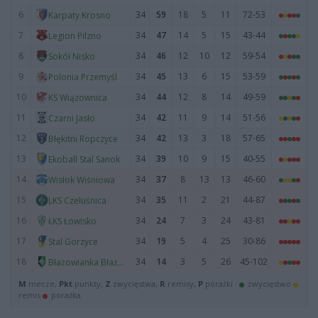
6
34
59
18
5
11
72-53
Karpaty Krosno
7
34
47
14
5
15
43-44
Legion Pilzno
8
34
46
12
10
12
59-54
Sokół Nisko
9
34
45
13
6
15
53-59
Polonia Przemyśl
10
34
44
12
8
14
49-59
KS Wiązownica
11
34
42
11
9
14
51-56
Czarni Jasło
12
34
42
13
3
18
57-65
Błękitni Ropczyce
13
34
39
10
9
15
40-55
Ekoball Stal Sanok
14
34
37
8
13
13
46-60
Wisłok Wiśniowa
15
34
35
11
2
21
44-87
LKS Czeluśnica
16
34
24
7
3
24
43-81
ŁKS Łowisko
17
34
19
5
4
25
30-86
Stal Gorzyce
18
34
14
3
5
26
45-102
Błażowianka Błażowa
M
mecze,
Pkt
punkty,
Z
zwycięstwa,
R
remisy,
P
porażki ·
zwycięstwo
remis
porażka