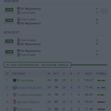
2025/2026
KS Wiązownica
1
20:00
TV
1
Czarni Jasło
03.06.2026
Czarni Jasło
0
13:00
2
KS Wiązownica
02.11.2025
2016/2017
Czarni Jasło
1
15:00
5
KS Wiązownica
19.03.2017
KS Wiązownica
1
17:00
1
Czarni Jasło
14.08.2016
IV LIGA PODKARPACKA - AKTUALNA TABELA
LP
DRUŻYNA
M
PKT
Z
R
P
GOLE
FORMA
1
34
90
29
3
2
109-27
JKS Jarosław
2
34
76
24
4
6
77-43
Izolator Boguchwała
3
34
70
21
7
6
86-38
Cosmos Nowotaniec
4
34
69
22
3
9
76-34
Igloopol Dębica
5
34
68
21
5
8
71-48
Stal Łańcut