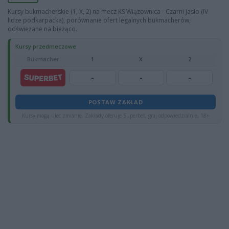
Kursy bukmacherskie (1, X, 2) na mecz KS Wiązownica - Czarni Jasło (IV
lidze podkarpacka), porównanie ofert legalnych bukmacherów,
odświeżane na bieżąco.
Kursy przedmeczowe
Bukmacher
1
X
2
-
-
-
POSTAW ZAKŁAD
Kursy mogą ulec zmianie, Zakłady oferuje Superbet, graj odpowiedzialnie, 18+