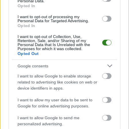
Personal Data.
piłkarskich
w województwie. Sprawdź nasze relacje, śledź ulubioną ligę i
Opted In
bądź na bieżąco z wydarzeniami z boisk!
I want to opt-out of processing my
Analiza przed meczem: KS Wiązownica vs Czarni Jasło
Personal Data for Targeted Advertising.
Opted In
Mecz
KS Wiązownica - Czarni Jasło
odbędzie się w ramach 32. kolejki -
IV liga podkarpacka. Spotkanie zostanie rozegrane w dniu 03 czerwca
2026. Początek meczu o godz. 20:00.
I want to opt-out of Collection, Use,
Retention, Sale, and/or Sharing of my
KS Wiązownica
przystępuje do tego spotkania w roli gospodarza. Jak
Personal Data that Is Unrelated with the
Purposes for which it was collected.
drużyna radzi sobie w sezonie 2025/2026 rozgrywek IV liga podkarpacka
Opted Out
przed własną publicznością? Na tej stronie możecie zobaczyć tabelę
uwzględniającą tylko mecze u siebie. W tabeli biorącej pod uwagę tylko
mecze wyjazdowe możecie natomiast sprawdzić jak spisuje się klub
Google consents
Czarni Jasło
.
I want to allow Google to enable storage
IV liga podkarpacka - sytuacja w tabeli
related to advertising like cookies on web or
Przed meczami 32. kolejki - IV liga podkarpacka gospodarze (KS
device identifiers in apps.
Wiązownica) zajmują
10. miejsce
w tabeli. Goście (Czarni Jasło) plasują
się na
12. miejscu.
I want to allow my user data to be sent to
Poniżej znajdziesz także ostatnie mecze obu drużyn oraz statystyki
Google for online advertising purposes.
bramkowe.
I want to allow Google to send me
KS Wiązownica vs. Czarni Jasło - relacja, wynik na żywo,
personalized advertising.
transmisja