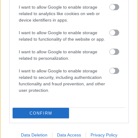
Wynik meczu KS Wiązownica - Czarni Jasło znajdziesz na naszej stronie
I want to allow Google to enable storage
zaraz po jego zakończeniu. Jeżeli szukasz informacji meczowych, zajrzyj
related to analytics like cookies on web or
tutaj:
KS Wiązownica vs. Czarni Jasło - wynik, składy, strzelcy
device identifiers in apps.
Jeżeli w internecie lub TV dostępna jest
transmisja na żywo z meczu KS
Wiązownica vs. Czarni Jasło
albo innych spotkań IV liga podkarpacka
I want to allow Google to enable storage
na pewno znajdziesz takie informacje na naszym portalu. Możliwe jednak,
related to functionality of the website or app.
że nigdzie nie pojawi się stream online z tego pojedynku. Śledź portal
podkarpacieLIVE.pl i bądź na bieżąco.
I want to allow Google to enable storage
related to personalization.
Asseco Resovia
Developres Rzeszów
ITA TOOLS Stal Mielec
I want to allow Google to enable storage
|
|
|
Cellfast Wilki Krosno
Texom Stal Rzeszów
Stal Mielec
related to security, including authentication
|
|
|
Motor Lublin
functionality and fraud prevention, and other
Stal Rzeszów
Stal Stalowa Wola
Wisła Kraków
|
|
|
|
user protection.
Resovia
Wieczysta Kraków
Sandecja Nowy Sącz
|
|
|
Siarka Tarnobrzeg
Wisłoka Dębica
4 liga podkarpacka
|
|
|
JKS Jarosław
Karpaty Krosno
|
CONFIRM
Mecze dziś
Wyniki LIVE
Transmisje
O nas
Kontakt
|
|
|
|
|
Polityka prywatności
pehasports.com
| Polecamy:
|
kartki okolicznościowe
Data Deletion
Data Access
Privacy Policy