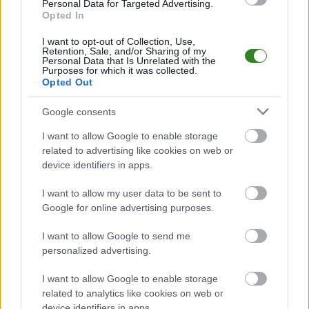
Personal Data for Targeted Advertising.
Pilzno transmisja na
Opted In
żywo. Gdzie
oglądać?
I want to opt-out of Collection, Use,
Retention, Sale, and/or Sharing of my
(08.08.2026)
Personal Data that Is Unrelated with the
Purposes for which it was collected.
Opted Out
KOMENTARZE
Google consents
Uwaga!
I want to allow Google to enable storage
Teraz komentarze są domyślnie ukryte, aby
⚠
related to advertising like cookies on web or
poprawić komfort korzystania z serwisu. Kliknij
device identifiers in apps.
przycisk „Zobacz komentarze”, aby je wyświetlić i
dołączyć do dyskusji.
I want to allow my user data to be sent to
Google for online advertising purposes.
Zobacz komentarze
I want to allow Google to send me
personalized advertising.
I want to allow Google to enable storage
NASTĘPNY ARTYKUŁ
related to analytics like cookies on web or
device identifiers in apps.