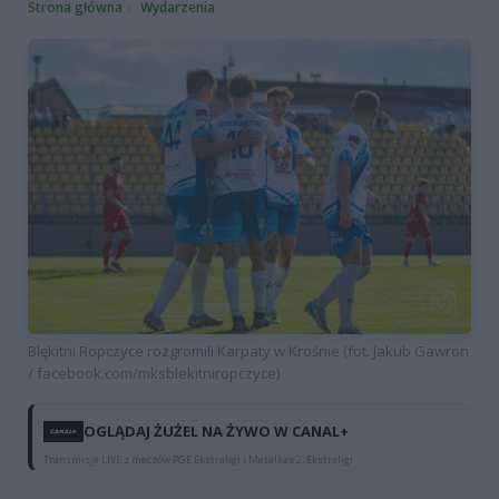
Strona główna
Wydarzenia
Blękitni Ropczyce rozgromili Karpaty w Krośnie (fot. Jakub Gawron
/ facebook.com/mksblekitniropczyce)
OGLĄDAJ ŻUŻEL NA ŻYWO W CANAL+
Transmisje LIVE z meczów PGE Ekstraligi i Metalkas 2. Ekstraligi