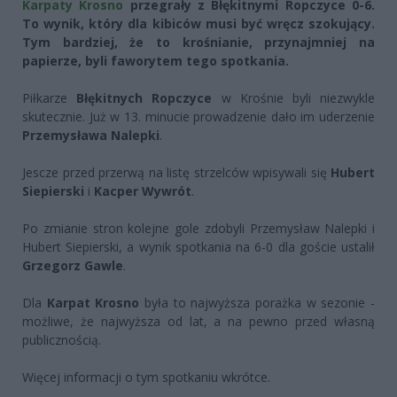
Karpaty Krosno
przegrały z Błękitnymi Ropczyce 0-6.
To wynik, który dla kibiców musi być wręcz szokujący.
Tym bardziej, że to krośnianie, przynajmniej na
papierze, byli faworytem tego spotkania.
Piłkarze
Błękitnych Ropczyce
w Krośnie byli niezwykle
skutecznie. Już w 13. minucie prowadzenie dało im uderzenie
Przemysława Nalepki
.
Jescze przed przerwą na listę strzelców wpisywali się
Hubert
Siepierski
i
Kacper Wywrót
.
Po zmianie stron kolejne gole zdobyli Przemysław Nalepki i
Hubert Siepierski, a wynik spotkania na 6-0 dla goście ustalił
Grzegorz Gawle
.
Dla
Karpat Krosno
była to najwyższa porażka w sezonie -
możliwe, że najwyższa od lat, a na pewno przed własną
publicznością.
Więcej informacji o tym spotkaniu wkrótce.