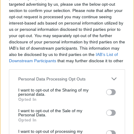
targeted advertising by us, please use the below opt-out
section to confirm your selection. Please note that after your
opt-out request is processed you may continue seeing
Więcej o meczu:
Karpaty Krosno - Błękitni Ropczyce
interest-based ads based on personal information utilized by
us or personal information disclosed to third parties prior to
Więcej o lidze:
IV liga podkarpacka
your opt-out. You may separately opt-out of the further
disclosure of your personal information by third parties on the
CZYTAJ TAKŻE
IAB’s list of downstream participants. This information may
also be disclosed by us to third parties on the
IAB’s List of
Downstream Participants
that may further disclose it to other
third parties.
Please note that this website/app uses one or more Google
Personal Data Processing Opt Outs
2026-06-03 21:01
2026-06-03 22:06
services and may gather and store information including but
Blamaż "Morsów" z
KS Wiązownica łeb
not limited to your visit or usage behaviour. You may click to
I want to opt-out of the Sharing of my
ostanim zespołem w
w łeb z Czarnymi
personal data.
grant or deny consent to Google and its third-party tags to
Opted In
tabeli
Jasło
use your data for below specified purposes in below Google
consent section.
I want to opt-out of the Sale of my
Personal Data.
Opted In
2026-08-08 16:09
Czarni Jasło - Legion
I want to opt-out of processing my