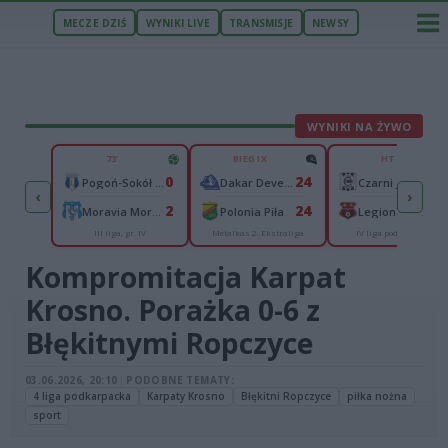
MECZE DZIŚ
WYNIKI LIVE
TRANSMISJE
NEWSY
WYNIKI NA ŻYWO
ZU
73'
BIEG IX
HT
1
0
24
c
Pogoń-Sokół Lubaczów
Dakar Development Stal Rzeszów
Czarni Jasło
‹
›
1
2
24
zów
Moravia Morawica
Polonia Piła
Legion Pilzno
III liga, gr. IV
Metalkas 2. Ekstraliga
IV liga podkarpacka
Kompromitacja Karpat
Krosno. Porażka 0-6 z
Błękitnymi Ropczyce
03.06.2026, 20:10
|
PODOBNE TEMATY:
4 liga podkarpacka
Karpaty Krosno
Błękitni Ropczyce
piłka nożna
sport