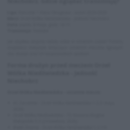
Niechobrz. Gdzie oglądać transmisję?
Liga
: Rzeszów > Klasa Okręgowa - sezon 2025/2026
Mecz
: Orzeł Wólka Niedźwiedzka - Jedność Niechobrz
Data
: piątek, 8 maja, godz. 18:15
Transmisja
: Youtube
Jak obydwa zespoły radziły sobie w ostatnim czasie? Poniżej
znajdziesz statystyki dotyczące ostatnich meczów ligowych
obu drużyn oraz ich bezpośrednich spotkań.
Forma drużyn przed meczem Orzeł
Wólka Niedźwiedzka - Jedność
Niechobrz
Orzeł Wólka Niedźwiedzka - ostatnie mecze:
KS Zaczernie - Orzeł Wólka Niedźwiedzka 1-3 (1 maja,
2026)
Orzeł Wólka Niedźwiedzka - TS Noverra Głogów
Małopolski 5-3 (24 kwietnia, 2026)
Błękit Żołynia - Orzeł Wólka Niedźwiedzka 1-2 (18