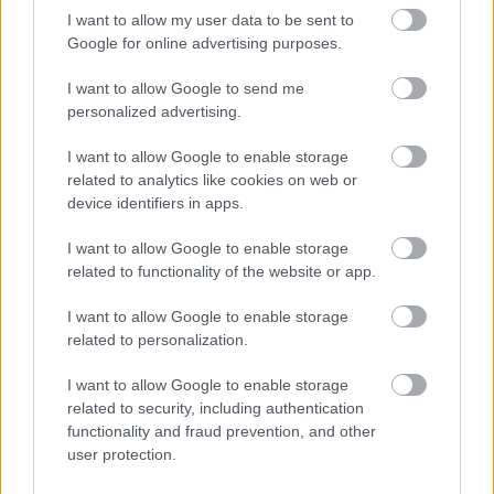
dołączyć do dyskusji.
I want to allow my user data to be sent to
Google for online advertising purposes.
Zobacz komentarze
I want to allow Google to send me
personalized advertising.
I want to allow Google to enable storage
NASTĘPNY ARTYKUŁ
related to analytics like cookies on web or
device identifiers in apps.
2026-05-08 01:05
Hit kolejki w Łańcucie. JKS Jarosław
I want to allow Google to enable storage
zagra z Czarnymi Jasło [ZAPOWIEDŹ
related to functionality of the website or app.
27. KOLEJKI]
I want to allow Google to enable storage
related to personalization.
Asseco Resovia
Developres Rzeszów
|
|
ITA TOOLS Stal Mielec
Cellfast Wilki Krosno
|
|
I want to allow Google to enable storage
Texom Stal Rzeszów
Stal Mielec
Motor Lublin
|
|
|
related to security, including authentication
Stal Rzeszów
Stal Stalowa Wola
Wisła Kraków
Resovia
|
|
|
|
functionality and fraud prevention, and other
Wieczysta Kraków
Sandecja Nowy Sącz
Siarka Tarnobrzeg
user protection.
|
|
|
Wisłoka Dębica
4 liga podkarpacka
JKS Jarosław
|
|
|