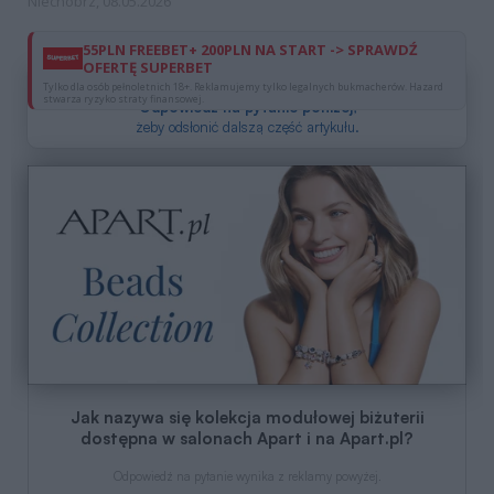
Niechobrz, 08.05.2026
55PLN FREEBET+ 200PLN NA START -> SPRAWDŹ
OFERTĘ SUPERBET
Dzięki reklamom możesz czytać za darmo.
Tylko dla osób pełnoletnich 18+. Reklamujemy tylko legalnych bukmacherów. Hazard
stwarza ryzyko straty finansowej.
Odpowiedz na pytanie poniżej
,
żeby odsłonić dalszą część artykułu.
Jak nazywa się kolekcja modułowej biżuterii
dostępna w salonach Apart i na Apart.pl?
Odpowiedź na pytanie wynika z reklamy powyżej.