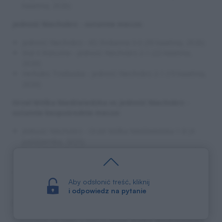
kwietnia, 2026)
Jedność Niechobrz - ostatnie mecze:
Jedność Niechobrz - KS Stobierna 3-0 (30 kwietnia, 2026)
Stal II Rzeszów - Jedność Niechobrz 2-1 (22 kwietnia,
2026)
Herkules Trzebuska - Jedność Niechobrz 2-1 (19 kwietnia,
2026)
Orzeł Wólka Niedźwiedzka vs Jedność Niechobrz -
ostatnie bezpośrednie mecze:
Jedność Niechobrz - Orzeł Wólka Niedźwiedzka 1-8 (4
października, 2025)
Orzeł Wólka Niedźwiedzka - Jedność Niechobrz 0-1 (19
kwietnia, 2023)
Jedność Niechobrz - Orzeł Wólka Niedźwiedzka 2-0 (4
Aby odsłonić treść, kliknij
września, 2022)
i odpowiedz na pytanie
Jak będzie tym razem? Przekonamy się już wkrótce.
Transmisję na żywo z meczu
Orzeł Wólka Niedźwiedzka -