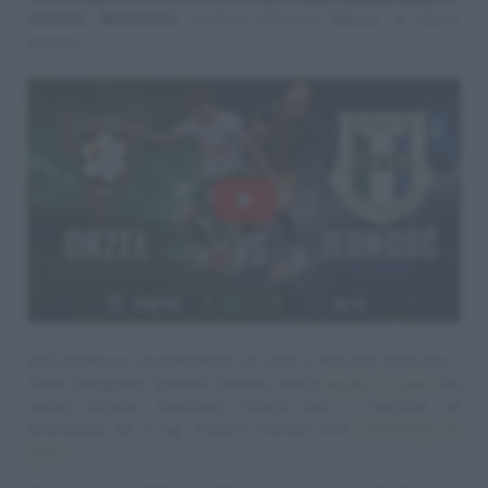
Jedność Niechobrz
możesz obejrzeć klikając w player
poniżej.
Jeśli interesują Cię transmisje na żywo z meczów Rzeszów >
Klasa Okręgowa, sprawdź również sekcję
wyniki na żywo
. Na
naszej stronie znajdziesz relacje live z meczów od
Ekstraklasy do 4 ligi. Zobacz również inne
transmisje na
żywo
.