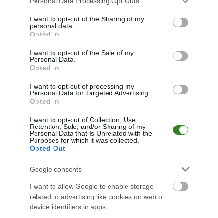
Personal Data Processing Opt Outs
KS Zaczernie
KS Stobierna
services and may gather and store information including but
transmisja na żywo.
transmisja na żywo.
not limited to your visit or usage behaviour. You may click to
I want to opt-out of the Sharing of my
Gdzie oglądać?
Gdzie oglądać?
personal data.
grant or deny consent to Google and its third-party tags to
Opted In
(04.06.2026)
(30.04.2026)
use your data for below specified purposes in below Google
consent section.
I want to opt-out of the Sale of my
Personal Data.
Opted In
2026-03-28 17:44
Resovia II - Jedność
I want to opt-out of processing my
Personal Data for Targeted Advertising.
Niechobrz
Opted In
transmisja na żywo.
Gdzie oglądać?
I want to opt-out of Collection, Use,
Retention, Sale, and/or Sharing of my
(28.03.2026)
Personal Data that Is Unrelated with the
Purposes for which it was collected.
Opted Out
KOMENTARZE
Google consents
Uwaga!
I want to allow Google to enable storage
Teraz komentarze są domyślnie ukryte, aby
⚠
related to advertising like cookies on web or
poprawić komfort korzystania z serwisu. Kliknij
device identifiers in apps.
przycisk „Zobacz komentarze”, aby je wyświetlić i