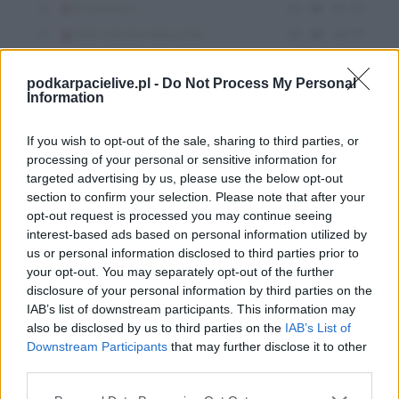
podkarpacielive.pl -
Do Not Process My Personal
Information
If you wish to opt-out of the sale, sharing to third parties, or
processing of your personal or sensitive information for
targeted advertising by us, please use the below opt-out
section to confirm your selection. Please note that after your
opt-out request is processed you may continue seeing
Więcej o meczu:
Orzeł Wólka Niedźwiedzka - Jedność
Niechobrz
interest-based ads based on personal information utilized by
us or personal information disclosed to third parties prior to
Więcej o lidze:
Rzeszów > Klasa Okręgowa
your opt-out. You may separately opt-out of the further
disclosure of your personal information by third parties on the
CZYTAJ TAKŻE
IAB’s list of downstream participants. This information may
also be disclosed by us to third parties on the
IAB’s List of
Downstream Participants
that may further disclose it to other
third parties.
2026-06-04 15:39
2026-04-30 12:51
Jedność Niechobrz -
Jedność Niechobrz -
Please note that this website/app uses one or more Google