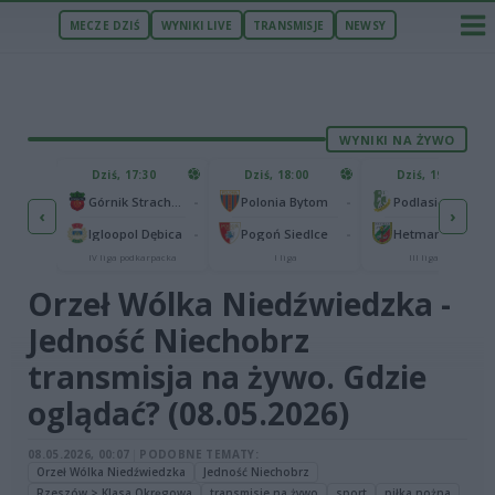
MECZE DZIŚ
WYNIKI LIVE
TRANSMISJE
NEWSY
WYNIKI NA ŻYWO
ZU
Dziś, 17:30
Dziś, 18:00
Dziś, 19:57
65
Abramczyk Polonia Bydgoszcz
-
-
Górnik Strachocina
Polonia Bytom
Podlasie Biała Podlaska
‹
›
25
ła
-
-
Igloopol Dębica
Pogoń Siedlce
Hetman Zamość
traliga
IV liga podkarpacka
I liga
III liga, gr. IV
Orzeł Wólka Niedźwiedzka -
Jedność Niechobrz
transmisja na żywo. Gdzie
oglądać? (08.05.2026)
08.05.2026, 00:07
|
PODOBNE TEMATY:
Orzeł Wólka Niedźwiedzka
Jedność Niechobrz
Rzeszów > Klasa Okręgowa
transmisje na żywo
sport
piłka nożna