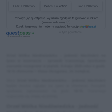
Pearl Collection
Beads Collection
Gold Collection
Rozwiązując questpassa, wyrażam zgodę na targetowanie reklam
(
zmiana ustawień
)
Dzięki targetowaniu możemy wspierać fundację
Polityka prywatności
Orzeł Wólka Niedźwiedzka - Jedność Niechobrz na
żywo w internecie - sprawdź transmisję. Spotkanie
zostanie rozegrane w piątek, 8 maja 2026 roku o godz.
18:15 (Rzeszów > Klasa Okręgowa, 24. kolejka).
Mecz
Orzeł Wólka Niedźwiedzka - Jedność Niechobrz
będzie można oglądać na żywo w internecie. Początek
spotkania zaplanowano na godz.
18:15
. Transmisja
rozpocznie się chwilę wcześniej.
Orzeł Wólka Niedźwiedzka - Jedność