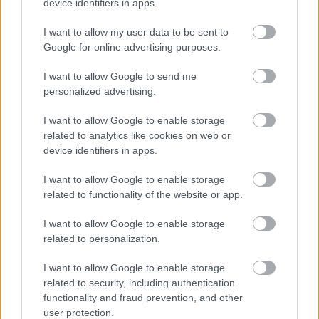
device identifiers in apps.
Teraz komentarze są domyślnie ukryte, aby poprawić
⚠
komfort korzystania z serwisu. Kliknij przycisk
„Zobacz komentarze”, aby je wyświetlić i dołączyć do
I want to allow my user data to be sent to
dyskusji.
Google for online advertising purposes.
I want to allow Google to send me
Zobacz komentarze
personalized advertising.
I want to allow Google to enable storage
related to analytics like cookies on web or
device identifiers in apps.
NASTĘPNY ARTYKUŁ
2025-07-04 18:17
I want to allow Google to enable storage
Trzy nowe nabytki w Wisłoku
related to functionality of the website or app.
Wiśniowa
I want to allow Google to enable storage
related to personalization.
Asseco Resovia
Developres Rzeszów
ITA TOOLS Stal Mielec
I want to allow Google to enable storage
|
|
|
related to security, including authentication
Cellfast Wilki Krosno
Texom Stal Rzeszów
Stal Mielec
|
|
|
functionality and fraud prevention, and other
Motor Lublin
Stal Rzeszów
Stal Stalowa Wola
Wisła Kraków
|
|
|
|
user protection.
Resovia
Wieczysta Kraków
Sandecja Nowy Sącz
|
|
|