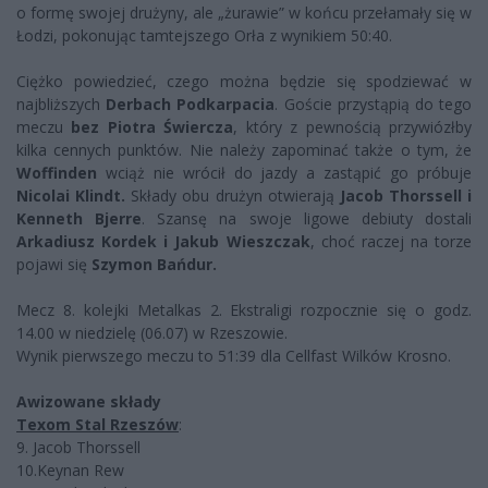
o formę swojej drużyny, ale „żurawie” w końcu przełamały się w
Łodzi, pokonując tamtejszego Orła z wynikiem 50:40.
Ciężko powiedzieć, czego można będzie się spodziewać w
najbliższych
Derbach Podkarpacia
. Goście przystąpią do tego
meczu
bez Piotra Świercza
, który z pewnością przywiózłby
kilka cennych punktów. Nie należy zapominać także o tym, że
Woffinden
wciąż nie wrócił do jazdy a zastąpić go próbuje
Nicolai Klindt.
Składy obu drużyn otwierają
Jacob Thorssell i
Kenneth Bjerre
. Szansę na swoje ligowe debiuty dostali
Arkadiusz Kordek i Jakub Wieszczak
, choć raczej na torze
pojawi się
Szymon Bańdur.
Mecz 8. kolejki Metalkas 2. Ekstraligi rozpocznie się o godz.
14.00 w niedzielę (06.07) w Rzeszowie.
Wynik pierwszego meczu to 51:39 dla Cellfast Wilków Krosno.
Awizowane składy
Texom Stal Rzeszów
:
9. Jacob Thorssell
10.Keynan Rew