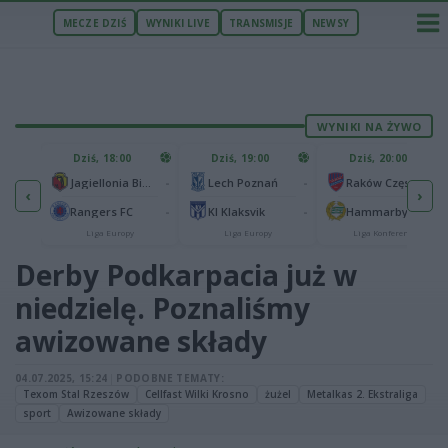
MECZE DZIŚ
WYNIKI LIVE
TRANSMISJE
NEWSY
WYNIKI NA ŻYWO
U
Dziś, 18:00
Dziś, 19:00
Dziś, 20:00
1
Ferencvaros Budapeszt
-
-
-
Jagiellonia Białystok
Lech Poznań
Raków Częstochowa
‹
›
0
ze
-
-
-
Rangers FC
KI Klaksvik
Hammarby IF
Liga Europy
Liga Europy
Liga Konferencji
Derby Podkarpacia już w
niedzielę. Poznaliśmy
awizowane składy
04.07.2025, 15:24
|
PODOBNE TEMATY:
Texom Stal Rzeszów
Cellfast Wilki Krosno
żużel
Metalkas 2. Ekstraliga
sport
Awizowane składy