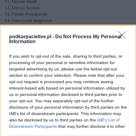
11. Nicolai Klindt
12. Marcin Nowak
13. Paweł Przedpełski
14. Franciszek Majewski
15. Wiktor Rafalski
podkarpacielive.pl -
Do Not Process My Personal
Cellfast Wilki Krosno:
Information
1. Kenneth Bjerre
2. Dimitri Berge
If you wish to opt-out of the sale, sharing to third parties, or
3. Jakub Jamróg
processing of your personal or sensitive information for
4.MathiasPollestad
targeted advertising by us, please use the below opt-out
5. Tobiasz Musielak
section to confirm your selection. Please note that after your
6. Arkadiusz Kordek
opt-out request is processed you may continue seeing
7. Jakub Wieszczak
interest-based ads based on personal information utilized by
us or personal information disclosed to third parties prior to
your opt-out. You may separately opt-out of the further
Więcej o lidze:
Metalkas 2. Ekstraliga
disclosure of your personal information by third parties on the
IAB’s list of downstream participants. This information may
also be disclosed by us to third parties on the
IAB’s List of
CZYTAJ TAKŻE
Downstream Participants
that may further disclose it to other
third parties.