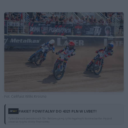
Fot. Cellfast Wilki Krosno
PAKIET POWITALNY DO 4321 PLN W LVBET!
Tylko dla osób pełnoletnich 18+. Reklamujemy tylko legalnych bukmacherów. Hazard
stwarza ryzyko straty finansowej.