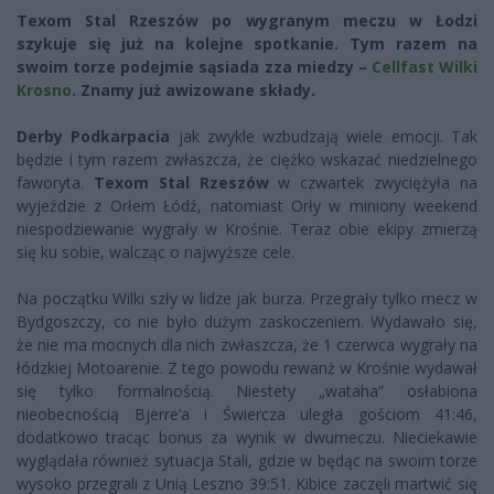
Texom Stal Rzeszów po wygranym meczu w Łodzi
szykuje się już na kolejne spotkanie. Tym razem na
swoim torze podejmie sąsiada zza miedzy –
Cellfast Wilki
Krosno
. Znamy już awizowane składy.
Derby Podkarpacia
jak zwykle wzbudzają wiele emocji. Tak
będzie i tym razem zwłaszcza, że ciężko wskazać niedzielnego
faworyta.
Texom Stal Rzeszów
w czwartek zwyciężyła na
wyjeździe z Orłem Łódź, natomiast Orły w miniony weekend
niespodziewanie wygrały w Krośnie. Teraz obie ekipy zmierzą
się ku sobie, walcząc o najwyższe cele.
Na początku Wilki szły w lidze jak burza. Przegrały tylko mecz w
Bydgoszczy, co nie było dużym zaskoczeniem. Wydawało się,
że nie ma mocnych dla nich zwłaszcza, że 1 czerwca wygrały na
łódzkiej Motoarenie. Z tego powodu rewanż w Krośnie wydawał
się tylko formalnością. Niestety „wataha” osłabiona
nieobecnością Bjerre’a i Świercza uległa gościom 41:46,
dodatkowo tracąc bonus za wynik w dwumeczu. Nieciekawie
wyglądała również sytuacja Stali, gdzie w będąc na swoim torze
wysoko przegrali z Unią Leszno 39:51. Kibice zaczęli martwić się