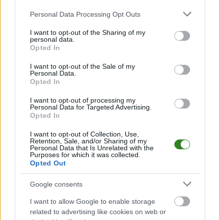
Please note that this website/app uses one or more Google
Personal Data Processing Opt Outs
services and may gather and store information including but
2025-07-04 18:20
Damian Płonka
not limited to your visit or usage behaviour. You may click to
I want to opt-out of the Sharing of my
personal data.
grant or deny consent to Google and its third-party tags to
przedłużył kontrakt z
2025-07-04 18:17
Opted In
use your data for below specified purposes in below Google
Pogonią-Sokołem
Trzy nowe nabytki w
consent section.
Lubaczów
Wisłoku Wiśniowa
I want to opt-out of the Sale of my
Personal Data.
Opted In
I want to opt-out of processing my
Personal Data for Targeted Advertising.
Opted In
2025-07-04 19:15
Terminy meczów
2025-07-04 20:26
I want to opt-out of Collection, Use,
Resovii w 2. i 3.
Kamil Witkowski
Retention, Sale, and/or Sharing of my
kolejce Betclic 2. Ligi
objął spadkowicza z
Personal Data that Is Unrelated with the
Purposes for which it was collected.
wyznaczone
3.ligi
Opted Out
Google consents
KOMENTARZE
I want to allow Google to enable storage
Uwaga!
related to advertising like cookies on web or