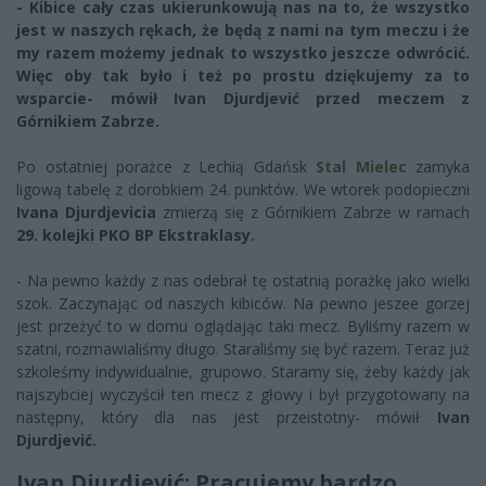
- Kibice cały czas ukierunkowują nas na to, że wszystko
jest w naszych rękach, że będą z nami na tym meczu i że
my razem możemy jednak to wszystko jeszcze odwrócić.
Więc oby tak było i też po prostu dziękujemy za to
wsparcie- mówił Ivan Djurdjević przed meczem z
Górnikiem Zabrze.
Po ostatniej porażce z Lechią Gdańsk
Stal Mielec
zamyka
ligową tabelę z dorobkiem 24. punktów. We wtorek podopieczni
Ivana Djurdjevicia
zmierzą się z Górnikiem Zabrze w ramach
29. kolejki PKO BP Ekstraklasy.
- Na pewno każdy z nas odebrał tę ostatnią porażkę jako wielki
szok. Zaczynając od naszych kibiców. Na pewno jeszee gorzej
jest przeżyć to w domu oglądając taki mecz. Byliśmy razem w
szatni, rozmawialiśmy długo. Staraliśmy się być razem. Teraz już
szkoleśmy indywidualnie, grupowo. Staramy się, żeby każdy jak
najszybciej wyczyścił ten mecz z głowy i był przygotowany na
następny, który dla nas jest przeistotny- mówił
Ivan
Djurdjević.
Ivan Djurdjević: Pracujemy bardzo