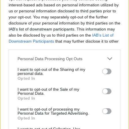
interest-based ads based on personal information utilized by
us or personal information disclosed to third parties prior to
your opt-out. You may separately opt-out of the further
Więcej o lidze:
Ekstraklasa
disclosure of your personal information by third parties on the
IAB’s list of downstream participants. This information may
also be disclosed by us to third parties on the
IAB’s List of
CZYTAJ TAKŻE
Downstream Participants
that may further disclose it to other
third parties.
Please note that this website/app uses one or more Google
2026-08-05 22:18
2026-08-04 12:54
Personal Data Processing Opt Outs
Górnik gorszy w
Piłkarz Górnika
services and may gather and store information including but
Budapeszcie!
Zabrze trafi do
not limited to your visit or usage behaviour. You may click to
I want to opt-out of the Sharing of my
personal data.
grant or deny consent to Google and its third-party tags to
Ferencvaros z
Motoru Lublin.
Opted In
use your data for below specified purposes in below Google
minimalną zaliczką
Wypożyczenie z opcją
consent section.
przed rewanżem
wykupu
I want to opt-out of the Sale of my
Personal Data.
Opted In
I want to opt-out of processing my
2026-07-29 18:49
Personal Data for Targeted Advertising.
Korona Kielce -
Opted In
Górnik Zabrze