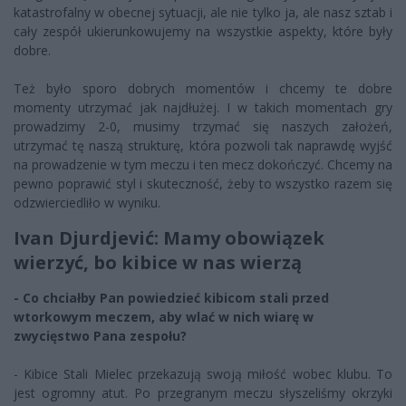
katastrofalny w obecnej sytuacji, ale nie tylko ja, ale nasz sztab i
cały zespół ukierunkowujemy na wszystkie aspekty, które były
dobre.
Też było sporo dobrych momentów i chcemy te dobre
momenty utrzymać jak najdłużej. I w takich momentach gry
prowadzimy 2-0, musimy trzymać się naszych założeń,
utrzymać tę naszą strukturę, która pozwoli tak naprawdę wyjść
na prowadzenie w tym meczu i ten mecz dokończyć. Chcemy na
pewno poprawić styl i skuteczność, żeby to wszystko razem się
odzwierciedliło w wyniku.
Ivan Djurdjević: Mamy obowiązek
wierzyć, bo kibice w nas wierzą
- Co chciałby Pan powiedzieć kibicom stali przed
wtorkowym meczem, aby wlać w nich wiarę w
zwycięstwo Pana zespołu?
- Kibice Stali Mielec przekazują swoją miłość wobec klubu. To
jest ogromny atut. Po przegranym meczu słyszeliśmy okrzyki