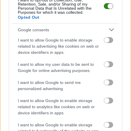
I want to opt-out of Collection, Use,
transmisja na żywo.
Retention, Sale, and/or Sharing of my
Gdzie oglądać?
Personal Data that Is Unrelated with the
Purposes for which it was collected.
(01.08.2026)
Opted Out
Google consents
KOMENTARZE
I want to allow Google to enable storage
Uwaga!
related to advertising like cookies on web or
device identifiers in apps.
Teraz komentarze są domyślnie ukryte, aby poprawić
⚠
komfort korzystania z serwisu. Kliknij przycisk
„Zobacz komentarze”, aby je wyświetlić i dołączyć do
I want to allow my user data to be sent to
dyskusji.
Google for online advertising purposes.
I want to allow Google to send me
Zobacz komentarze
personalized advertising.
I want to allow Google to enable storage
related to analytics like cookies on web or
device identifiers in apps.
NASTĘPNY ARTYKUŁ
2025-04-21 14:58
I want to allow Google to enable storage
Łukasz Surma: Wiele bitew przed