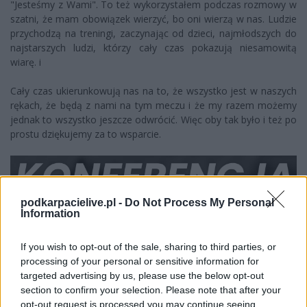
"Jesteśmy z Wami". To też wykorzystałem podczas rozmowy w
szatni, że mam obowiązek wierzyć, bo oni wierzą w nas. Ludzie
przychodzą na treningi, zaczynając od dzieci, najmłodszych do
najstarszych ludzi, którzy cały czas pokazują niesamowitą
wiarę. i
Cały czas ukierunkowują nas na to, że wszystko jest w naszych
rękach, że będą z nami na tym meczu i że my razem możemy
jednak to wszystko jeszcze odwrócić. Więc oby tak było i też po
prostu dziękujemy za to wsparcie.
podkarpacielive.pl -
Do Not Process My Personal
Information
If you wish to opt-out of the sale, sharing to third parties, or
processing of your personal or sensitive information for
targeted advertising by us, please use the below opt-out
section to confirm your selection. Please note that after your
opt-out request is processed you may continue seeing