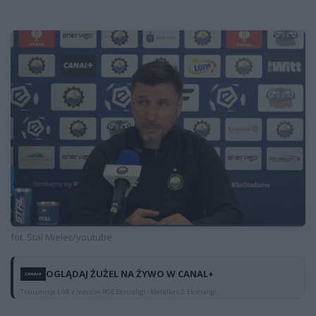
fot. Stal Mielec/youtube
OGLĄDAJ ŻUŻEL NA ŻYWO W CANAL+
Transmisje LIVE z meczów PGE Ekstraligi i Metalkas 2. Ekstraligi