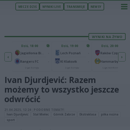
MECZE DZIŚ
WYNIKI LIVE
TRANSMISJE
NEWSY
WYNIKI NA ŻYWO
U
Dziś, 18:00
Dziś, 19:00
Dziś, 20:00
1
Ferencvaros Budapeszt
-
-
-
Jagiellonia Białystok
Lech Poznań
Raków Częstochowa
‹
›
0
ze
-
-
-
Rangers FC
KI Klaksvik
Hammarby IF
Liga Europy
Liga Europy
Liga Konferencji
Ivan Djurdjević: Razem
możemy to wszystko jeszcze
odwrócić
21.04.2025, 12:24
|
PODOBNE TEMATY:
Ivan Djurdjević
Stal Mielec
Górnik Zabrze
Ekstraklasa
piłka nożna
sport