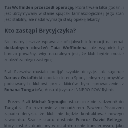
Tai Woffinden przeszedł operację
, która trwała kilka godzin, i
jest utrzymywany w stanie śpiączki farmakologicznej. Jego stan
jest stabilny, ale nadal wymaga stałą opiekę lekarzy.
Kto zastąpi Brytyjczyka?
Nie mamy jeszcze wprawdzie oficjalnych informacji na temat
dokładnych obrażeń Taia Woffindena
, ale wypadek był
bardzo poważny, więc naturalnym jest, że klub będzie musiał
znaleźć za niego zastępcę.
Stal Rzeszów musiała podjąć szybkie decyzje. Jak sugeruje
Dariusz Ostafiński
z portalu Interia Sport, jednym z pomysłów
podsuwanych klubowi przez kibiców było sprowadzenie z
Rohana Tungate'a
, Australijczyka z INNPRO ROW Rybnik.
- Prezes Stali
Michał Drymajło
ostatecznie nie zadzwonił do
Tungate’a. Po rozmowie z menadżerem Pawłem Piskorzem
zapadła decyzja, że klub nie będzie kontraktował nowego
zawodnika. Szansę startu dostanie Francuz
David Bellego
,
który został zatrudniony w ostatnim oknie transferowym, jako