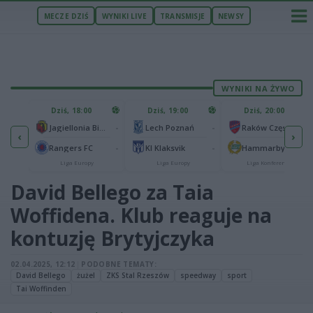
MECZE DZIŚ
WYNIKI LIVE
TRANSMISJE
NEWSY
WYNIKI NA ŻYWO
U
Dziś, 18:00
Dziś, 19:00
Dziś, 20:00
1
Ferencvaros Budapeszt
-
-
-
Jagiellonia Białystok
Lech Poznań
Raków Częstochowa
‹
›
0
ze
-
-
-
Rangers FC
KI Klaksvik
Hammarby IF
Liga Europy
Liga Europy
Liga Konferencji
David Bellego za Taia
Woffidena. Klub reaguje na
kontuzję Brytyjczyka
02.04.2025, 12:12
|
PODOBNE TEMATY:
David Bellego
żużel
ZKS Stal Rzeszów
speedway
sport
Tai Woffinden