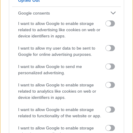
Opted Out
Google consents
KOMENTARZE
I want to allow Google to enable storage
Uwaga!
related to advertising like cookies on web or
device identifiers in apps.
Teraz komentarze są domyślnie ukryte, aby poprawić
⚠
komfort korzystania z serwisu. Kliknij przycisk
„Zobacz komentarze”, aby je wyświetlić i dołączyć do
I want to allow my user data to be sent to
dyskusji.
Google for online advertising purposes.
I want to allow Google to send me
Zobacz komentarze
personalized advertising.
I want to allow Google to enable storage
related to analytics like cookies on web or
device identifiers in apps.
NASTĘPNY ARTYKUŁ
2025-04-02 13:48
I want to allow Google to enable storage
Prezes Jacek Klimek o zmianie trenera:
related to functionality of the website or app.
Po tej decyzji piłkarze odetchnęli
I want to allow Google to enable storage