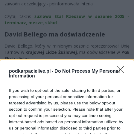
zawodnik oczekujący - poinformowała Interia.
Czytaj także:
żużlowa Stal Rzeszów w sezonie 2025 -
terminarz, mecze, skład
David Bellego ma doświadczenie
David Bellego, który w minionym sezonie reprezentował Unię
Tarnów w
Krajowej Lidze Żużlowej
, ma doświadczenie w
PGE
Ekstralidze
.
Choć nie jest takim liderem jak Woffinden, to zdaniem działaczy
podkarpacielive.pl -
Do Not Process My Personal
Information
Stali może zdobywać od 8 do 10 punktów w meczu. Bellego
otrzymał informację o zmianie statusu i staje się pełnoprawnym
członkiem zespołu.
If you wish to opt-out of the sale, sharing to third parties, or
processing of your personal or sensitive information for
Po kontuzji Woffindena Stal Rzeszów rozmawiała także z innymi
targeted advertising by us, please use the below opt-out
zawodnikami. Chęcią ścigania się w barwach Stali Rzeszów
section to confirm your selection. Please note that after your
wyrazili Duńczyk
Nicolai Klindt
i Fin
Timo Lahti
.
opt-out request is processed you may continue seeing
interest-based ads based on personal information utilized by
Klub jednak ostatecznie zdecydował się na korzystanie z usług
us or personal information disclosed to third parties prior to
Davida Bellego. Uznano, że Francuz prezentuje wyższą klasę