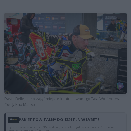
David Bellego ma zająć miejsce kontuzjowanego Taia Woffindena
(fot. Jakub Malec)
PAKIET POWITALNY DO 4321 PLN W LVBET!
Tylko dla osób pełnoletnich 18+. Reklamujemy tylko legalnych bukmacherów. Hazard
stwarza ryzyko straty finansowej.