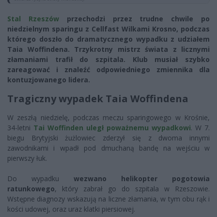
Stal Rzeszów
przechodzi przez trudne chwile po
niedzielnym sparingu z Cellfast Wilkami Krosno, podczas
którego doszło do dramatycznego wypadku z udziałem
Taia Woffindena. Trzykrotny mistrz świata z licznymi
złamaniami trafił do szpitala. Klub musiał szybko
zareagować i znaleźć odpowiedniego zmiennika dla
kontuzjowanego lidera.
Tragiczny wypadek Taia Woffindena
W zeszłą niedzielę, podczas meczu sparingowego w Krośnie,
34-letni
Tai Woffinden uległ poważnemu wypadkowi
. W 7.
biegu Brytyjski żużlowiec zderzył się z dwoma innymi
zawodnikami i wpadł pod dmuchaną bandę na wejściu w
pierwszy łuk.
Do wypadku
wezwano helikopter pogotowia
ratunkowego
, który zabrał go do szpitala w Rzeszowie.
Wstępne diagnozy wskazują na liczne złamania, w tym obu rąk i
kości udowej, oraz uraz klatki piersiowej.