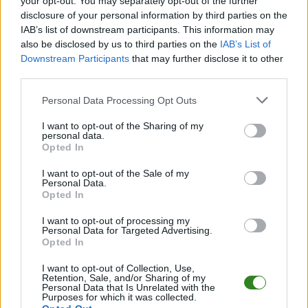
your opt-out. You may separately opt-out of the further
sportową.
disclosure of your personal information by third parties on the
IAB’s list of downstream participants. This information may
also be disclosed by us to third parties on the
IAB’s List of
CZYTAJ TAKŻE
Downstream Participants
that may further disclose it to other
third parties.
Please note that this website/app uses one or more Google
Personal Data Processing Opt Outs
services and may gather and store information including but
2025-03-28 20:26
2025-03-31 11:58
Sparing: Stal
Tai Woffinden po
not limited to your visit or usage behaviour. You may click to
I want to opt-out of the Sharing of my
personal data.
grant or deny consent to Google and its third-party tags to
Rzeszów vs. Cellfast
wypadku. Pierwsze
Opted In
use your data for below specified purposes in below Google
Wilki Krosno
informacje o stanie
consent section.
[RETRANSMISJA]
zdrowia
I want to opt-out of the Sale of my
Personal Data.
Opted In
I want to opt-out of processing my
Personal Data for Targeted Advertising.
Opted In
2025-04-01 21:57
2025-04-02 16:19
Pokłosie wypadku w
Kolejny mecz
I want to opt-out of Collection, Use,
Krośnie. Zawodnicy
odwołany! Stal
Retention, Sale, and/or Sharing of my
odmawiają jazdy w
Rzeszów nie pojedzie
Personal Data that Is Unrelated with the
Purposes for which it was collected.
sparingach
w sobotę